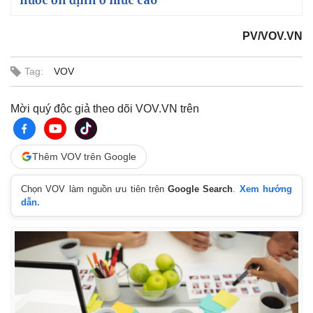
PV/VOV.VN
Tag:
VOV
Mời quý độc giả theo dõi VOV.VN trên
Thêm VOV trên Google
Chọn VOV làm nguồn ưu tiên trên
Google Search
.
Xem hướng
dẫn.
Kinh tế
Thị trường
Bất động sản
Giá vàng
Khởi nghiệp
Tiêu dùng
Tỷ giá
Chứng khoán