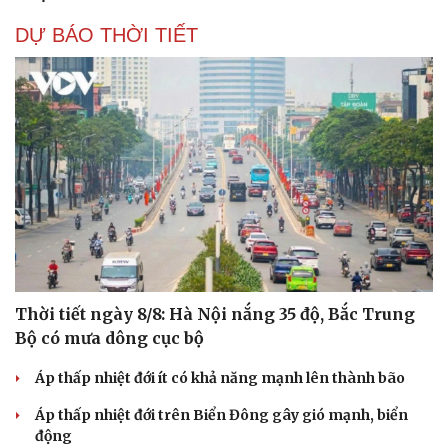
DỰ BÁO THỜI TIẾT
Thời tiết ngày 8/8: Hà Nội nắng 35 độ, Bắc Trung
Bộ có mưa dông cục bộ
Áp thấp nhiệt đới ít có khả năng mạnh lên thành bão
Áp thấp nhiệt đới trên Biển Đông gây gió mạnh, biển
động