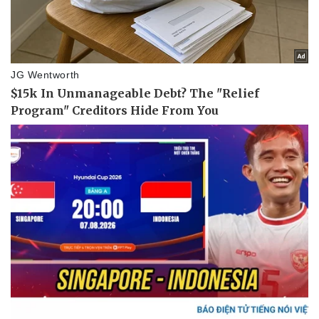
Vụ án
Vũ khí
Tin nóng
Việt Nam
Tư vấn luật
Phân tích