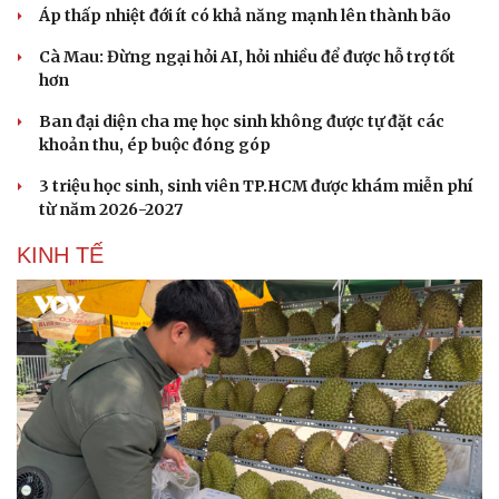
Áp thấp nhiệt đới ít có khả năng mạnh lên thành bão
Cà Mau: Đừng ngại hỏi AI, hỏi nhiều để được hỗ trợ tốt
hơn
Ban đại diện cha mẹ học sinh không được tự đặt các
khoản thu, ép buộc đóng góp
3 triệu học sinh, sinh viên TP.HCM được khám miễn phí
từ năm 2026-2027
KINH TẾ
Văn hóa
Giải trí
Sân khấu - Điện ảnh
Nghệ sĩ
Văn học
Thời trang
Âm nhạc
Sao Việt
Di sản