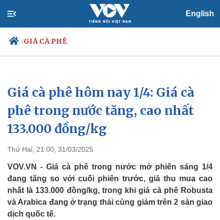
English
GIÁ CÀ PHÊ
/
Giá cà phê hôm nay 1/4: Giá cà
Chính trị
Xã hội
Đảng
Tin 24h
phê trong nước tăng, cao nhất
Tổ chức nhân sự
Dự báo thời tiết
133.000 đồng/kg
Quốc hội
Giáo dục
Nhận diện sự thật
Dấu ấn VOV
Việc làm
Thứ Hai, 21:00, 31/03/2025
Biển đảo
VOV.VN - Giá cà phê trong nước mở phiên sáng 1/4
đang tăng so với cuối phiên trước, giá thu mua cao
nhất là 133.000 đồng/kg, trong khi giá cà phê Robusta
và Arabica đang ở trạng thái cùng giảm trên 2 sàn giao
dịch quốc tế.