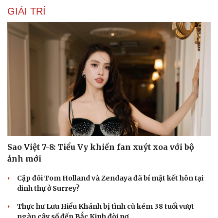
GIẢI TRÍ
Sao Việt 7-8: Tiểu Vy khiến fan xuýt xoa với bộ
ảnh mới
Du lịch
Podcast
Cặp đôi Tom Holland và Zendaya đã bí mật kết hôn tại
Tư vấn
Câu chuyện thời sự
dinh thự ở Surrey?
Săn Tour
Đọc truyện đêm khuya
check-in
Cửa sổ tình yêu
Thực hư Lưu Hiểu Khánh bị tình cũ kém 38 tuổi vượt
Kể chuyện cho bé
ngàn cây số đến Bắc Kinh đòi nợ