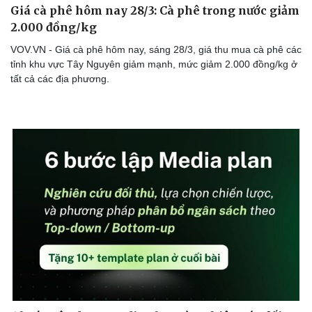
Giá cà phê hôm nay 28/3: Cà phê trong nước giảm
2.000 đồng/kg
VOV.VN - Giá cà phê hôm nay, sáng 28/3, giá thu mua cà phê các
tỉnh khu vực Tây Nguyên giảm mạnh, mức giảm 2.000 đồng/kg ở
Doanh nghiệp
Công nghệ
tất cả các địa phương.
Thông tin doanh nghiệp
Sành điệu
Doanh nghiệp 24h
Tin Công nghệ
Doanh nhân
Trải nghiệm
Vì cộng đồng
Chuyển đổi số