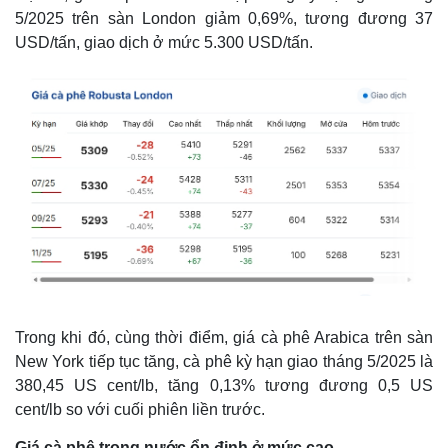
5/2025 trên sàn London giảm 0,69%, tương đương 37
USD/tấn, giao dịch ở mức 5.300 USD/tấn.
Thế giới
Multimedia
Quan sát
Video
Cuộc sống đó đây
Ảnh
Trong khi đó, cùng thời điểm, giá cà phê Arabica trên sàn
Hồ sơ
E-Magazine
New York tiếp tục tăng, cà phê kỳ hạn giao tháng 5/2025 là
Infographic
380,45 US cent/lb, tăng 0,13% tương đương 0,5 US
cent/lb so với cuối phiên liền trước.
Giá cà phê trong nước ổn định ở mức cao