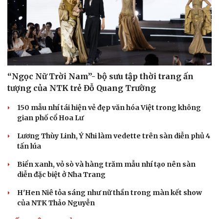
Sức khỏe
Đời sống
“Ngọc Nữ Trời Nam”- bộ sưu tập thời trang ấn
tượng của NTK trẻ Đỗ Quang Trường
Dinh dưỡng - món ngon
Nhà đẹp
Cây thuốc
Blog
150 mẫu nhí tái hiện vẻ đẹp văn hóa Việt trong không
Sản phụ khoa
Tình yêu - Gia đình
gian phố cổ Hoa Lư
Nhi khoa
Nam khoa
Lương Thùy Linh, Ý Nhi làm vedette trên sàn diễn phủ 4
Làm đẹp - giảm cân
tấn lúa
Phòng mạch online
Ăn sạch sống khỏe
Biển xanh, vỏ sò và hàng trăm mẫu nhí tạo nên sàn
diễn đặc biệt ở Nha Trang
H'Hen Niê tỏa sáng như nữ thần trong màn kết show
của NTK Thảo Nguyễn