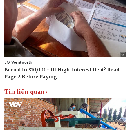
Thể thao
Ô tô - Xe máy
Bóng đá
Ô tô
Lịch thi đấu bóng đá
Xe máy
Thế giới thể thao
Tư vấn
eSports
Hậu trường
Tin liên quan