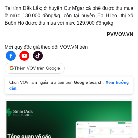
Khởi nghiệp
Tiêu dùng
Tại tỉnh Đắk Lắk; ở huyện Cư M'gar cà phê được thu mua
Tỷ giá
ở mức 130.000 đồng/kg, còn tại huyện Ea H'leo, thị xã
Chứng khoán
Buôn Hồ được thu mua với mức 129.900 đồng/kg.
Giá cà phê
PV/VOV.VN
Mời quý độc giả theo dõi VOV.VN trên
Thêm VOV trên Google
Chọn VOV làm nguồn ưu tiên trên
Google Search
.
Xem hướng
dẫn.