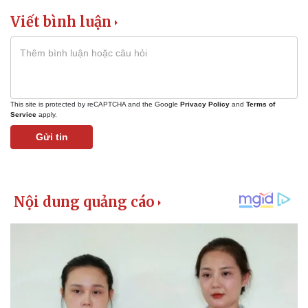
Viết bình luận
This site is protected by reCAPTCHA and the Google
Privacy Policy
and
Terms of
Service
apply.
Gửi tin
Pháp luật
Quân sự - Quốc phòng
Vụ án
Vũ khí
Tin nóng
Việt Nam
Tư vấn luật
Phân tích