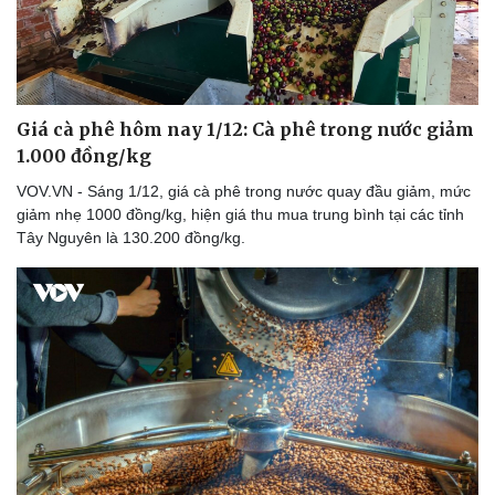
Doanh nghiệp
Công nghệ
Thông tin doanh nghiệp
Sành điệu
Doanh nghiệp 24h
Tin Công nghệ
Doanh nhân
Trải nghiệm
Giá cà phê hôm nay 1/12: Cà phê trong nước giảm
Vì cộng đồng
Chuyển đổi số
1.000 đồng/kg
VOV.VN - Sáng 1/12, giá cà phê trong nước quay đầu giảm, mức
giảm nhẹ 1000 đồng/kg, hiện giá thu mua trung bình tại các tỉnh
Tây Nguyên là 130.200 đồng/kg.