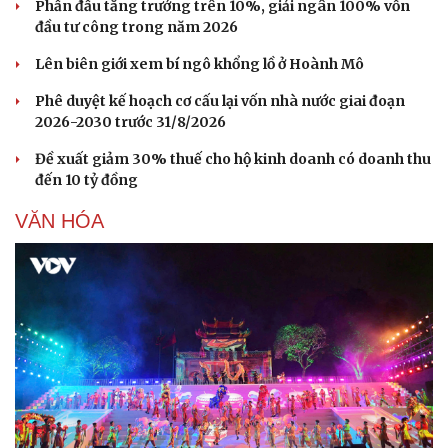
Phấn đấu tăng trưởng trên 10%, giải ngân 100% vốn
đầu tư công trong năm 2026
Lên biên giới xem bí ngô khổng lồ ở Hoành Mô
Phê duyệt kế hoạch cơ cấu lại vốn nhà nước giai đoạn
2026-2030 trước 31/8/2026
Đề xuất giảm 30% thuế cho hộ kinh doanh có doanh thu
đến 10 tỷ đồng
Du lịch
Podcast
Tư vấn
Câu chuyện thời sự
VĂN HÓA
Săn Tour
Đọc truyện đêm khuya
check-in
Cửa sổ tình yêu
Kể chuyện cho bé
Hạt giống tâm hồn