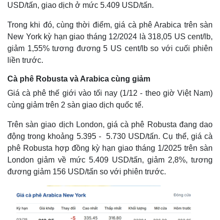
USD/tấn, giao dịch ở mức 5.409 USD/tấn.
Trong khi đó, cùng thời điểm, giá cà phê Arabica trên sàn
New York kỳ hạn giao tháng 12/2024 là 318,05 US cent/lb,
giảm 1,55% tương đương 5 US cent/lb so với cuối phiên
Thế giới
Multimedia
liền trước.
Quan sát
Video
Cuộc sống đó đây
Ảnh
Cà phê Robusta và Arabica cùng giảm
Hồ sơ
E-Magazine
Infographic
Giá cà phê thế giới vào tối nay (1/12 - theo giờ Việt Nam)
cùng giảm trên 2 sàn giao dịch quốc tế.
Trên sàn giao dịch London, giá cà phê Robusta đang dao
động trong khoảng 5.395 - 5.730 USD/tấn. Cụ thể, giá cà
phê Robusta hợp đồng kỳ hạn giao tháng 1/2025 trên sàn
London giảm về mức 5.409 USD/tấn, giảm 2,8%, tương
đương giảm 156 USD/tấn so với phiên trước.