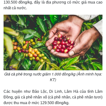
130.500 đồng/kg, đây là địa phương có mức giá mua cao
nhất cả nước.
Giá cà phê trong nước giảm 1.000 đồng/kg (Ảnh minh họa:
KT)
Các huyện như Bảo Lộc, Di Linh, Lâm Hà của tỉnh Lâm
Đồng, giá cà phê nhân xô (cà phê nhân, cà phê nhân tươi)
Kinh tế
Thị trường
được thu mua ở mức 129.500 đồng/kg.
Bất động sản
Giá vàng