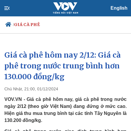
English
GIÁ CÀ PHÊ
/
Giá cà phê hôm nay 2/12: Giá cà
Chính trị
Xã hội
Đảng
Tin 24h
phê trong nước trung bình hơn
Tổ chức nhân sự
Dự báo thời tiết
130.000 đồng/kg
Quốc hội
Giáo dục
Nhận diện sự thật
Dấu ấn VOV
Việc làm
Chủ Nhật, 21:00, 01/12/2024
Biển đảo
VOV.VN - Giá cà phê hôm nay, giá cà phê trong nước
ngày 2/12 (theo giờ Việt Nam) đang đứng ở mức cao.
Hiện giá thu mua trung bình tại các tỉnh Tây Nguyên là
130.200 đồng/kg.