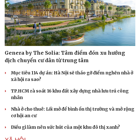
Genera by The Solia: Tâm điểm đón xu hướng
dịch chuyển cư dân từ trung tâm
Mục tiêu 114 dự án: Hà Nội sẽ tháo gỡ điểm nghẽn nhà ở
xã hội ra sao?
TP.HCM rà soát 16 khu đất xây dựng nhà lưu trú công
nhân
Văn hóa
Giải trí
Sân khấu - Điện ảnh
Nghệ sĩ
Nhà ở cho thuê: Lối mở để bình ổn thị trường và mở rộng
Văn học
Thời trang
cơ hội an cư
Âm nhạc
Sao Việt
Di sản
Điều gì làm nên sức hút của một khu đô thị xanh?
XÃ HỘI