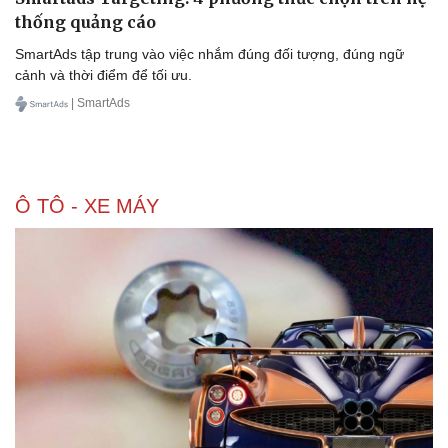
Nhi khoa
thống quảng cáo
Nam khoa
Làm đẹp - giảm cân
SmartAds tập trung vào việc nhắm đúng đối tượng, đúng ngữ
Phòng mạch online
cảnh và thời điểm để tối ưu.
Ăn sạch sống khỏe
| SmartAds
Ô TÔ - XE MÁY