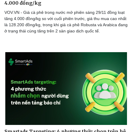
4.000 đồng/kg
VOV.VN - Giá cà phê trong nước mở phiên sáng 29/11 đồng loạt
tăng 4.000 đồng/kg so với cuối phiên trước, giá thu mua cao nhất
là 128.200 đồng/kg, trong khi giá cà phê Robusta và Arabica đang
ở trạng thái cùng tăng trên 2 sàn giao dịch quốc tế.
Sức khỏe
Đời sống
Dinh dưỡng - món ngon
Nhà đẹp
Cây thuốc
Blog
Sản phụ khoa
Tình yêu - Gia đình
Smartads Targeting: 4 phương thức chọn trên hệ