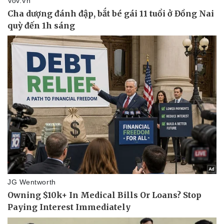
Thể thao
Ô tô - Xe máy
Bóng đá
Ô tô
Lịch thi đấu bóng đá
Xe máy
Thế giới thể thao
Tư vấn
eSports
Hậu trường