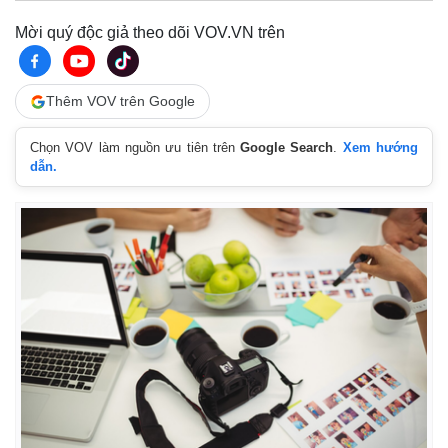
Mời quý độc giả theo dõi VOV.VN trên
Thêm VOV trên Google
Chọn VOV làm nguồn ưu tiên trên
Google Search
.
Xem hướng
dẫn.
Kinh tế
Thị trường
Bất động sản
Giá vàng
Khởi nghiệp
Tiêu dùng
Tỷ giá
Chứng khoán