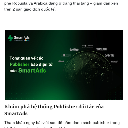
phê Robusta và Arabica đang ở trạng thái tăng – giảm đan xen
trên 2 sàn giao dịch quốc tế.
Doanh nghiệp
Công nghệ
Thông tin doanh nghiệp
Sành điệu
Doanh nghiệp 24h
Tin Công nghệ
Doanh nhân
Trải nghiệm
Vì cộng đồng
Chuyển đổi số
Khám phá hệ thống Publisher đối tác của
SmartAds
Tham khảo ngay bài viết sau để nắm danh sách publisher trong