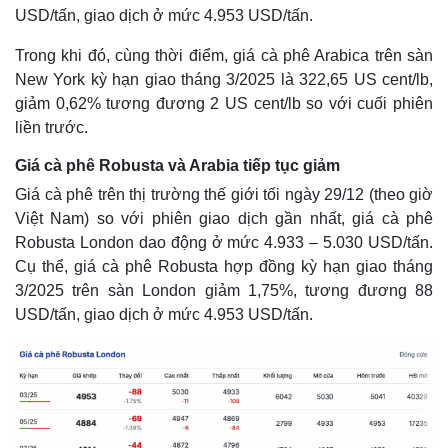
USD/tấn, giao dịch ở mức 4.953 USD/tấn.
Trong khi đó, cùng thời điểm, giá cà phê Arabica trên sàn
New York kỳ hạn giao tháng 3/2025 là 322,65 US cent/lb,
giảm 0,62% tương đương 2 US cent/lb so với cuối phiên
liền trước.
Giá cà phê Robusta và Arabia tiếp tục giảm
Giá cà phê trên thị trường thế giới tối ngày 29/12 (theo giờ
Việt Nam) so với phiên giao dịch gần nhất, giá cà phê
Robusta London dao động ở mức 4.933 – 5.030 USD/tấn.
Cụ thể, giá cà phê Robusta hợp đồng kỳ hạn giao tháng
Thế giới
Multimedia
3/2025 trên sàn London giảm 1,75%, tương đương 88
USD/tấn, giao dịch ở mức 4.953 USD/tấn.
Quan sát
Video
Cuộc sống đó đây
Ảnh
Hồ sơ
E-Magazine
Infographic