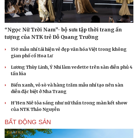
“Ngọc Nữ Trời Nam”- bộ sưu tập thời trang ấn
tượng của NTK trẻ Đỗ Quang Trường
Sức khỏe
Đời sống
150 mẫu nhí tái hiện vẻ đẹp văn hóa Việt trong không
Dinh dưỡng - món ngon
Nhà đẹp
gian phố cổ Hoa Lư
Cây thuốc
Blog
Lương Thùy Linh, Ý Nhi làm vedette trên sàn diễn phủ 4
Sản phụ khoa
Tình yêu - Gia đình
tấn lúa
Nhi khoa
Nam khoa
Biển xanh, vỏ sò và hàng trăm mẫu nhí tạo nên sàn
Làm đẹp - giảm cân
diễn đặc biệt ở Nha Trang
Phòng mạch online
Ăn sạch sống khỏe
H'Hen Niê tỏa sáng như nữ thần trong màn kết show
của NTK Thảo Nguyễn
BẤT ĐỘNG SẢN