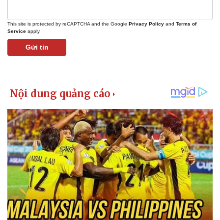
This site is protected by reCAPTCHA and the Google
Privacy Policy
and
Terms of
Service
apply.
Gửi tin