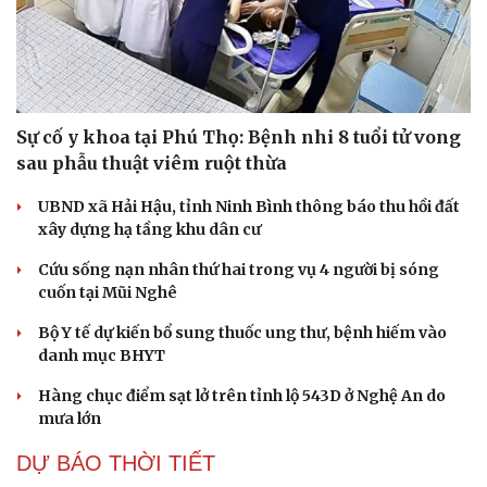
Sự cố y khoa tại Phú Thọ: Bệnh nhi 8 tuổi tử vong
sau phẫu thuật viêm ruột thừa
UBND xã Hải Hậu, tỉnh Ninh Bình thông báo thu hồi đất
xây dựng hạ tầng khu dân cư
Cứu sống nạn nhân thứ hai trong vụ 4 người bị sóng
cuốn tại Mũi Nghê
Bộ Y tế dự kiến bổ sung thuốc ung thư, bệnh hiếm vào
danh mục BHYT
Hàng chục điểm sạt lở trên tỉnh lộ 543D ở Nghệ An do
mưa lớn
DỰ BÁO THỜI TIẾT