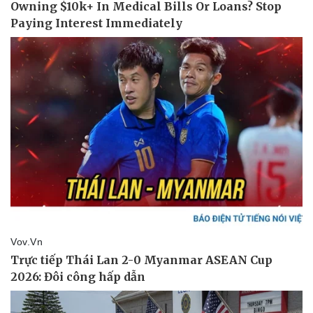
Vụ án
Vũ khí
Tin nóng
Việt Nam
Tư vấn luật
Phân tích