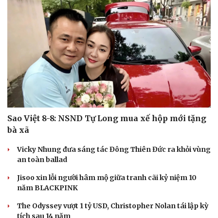
Sao Việt 8-8: NSND Tự Long mua xế hộp mới tặng
bà xã
Vicky Nhung đưa sáng tác Đông Thiên Đức ra khỏi vùng
an toàn ballad
Du lịch
Podcast
Jisoo xin lỗi người hâm mộ giữa tranh cãi kỷ niệm 10
Tư vấn
Câu chuyện thời sự
năm BLACKPINK
Săn Tour
Đọc truyện đêm khuya
check-in
Cửa sổ tình yêu
The Odyssey vượt 1 tỷ USD, Christopher Nolan tái lập kỳ
Kể chuyện cho bé
tích sau 14 năm