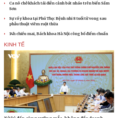
Ca nô chở khách tái diễn cảnh bát nháo trên biển Sầm
Sơn
Sự cố y khoa tại Phú Thọ: Bệnh nhi 8 tuổi tử vong sau
phẫu thuật viêm ruột thừa
14h chiều mai, Bách khoa Hà Nội công bố điểm chuẩn
KINH TẾ
Văn hóa
Giải trí
Sân khấu - Điện ảnh
Nghệ sĩ
Văn học
Thời trang
Âm nhạc
Sao Việt
Di sản