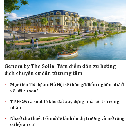
Genera by The Solia: Tâm điểm đón xu hướng
dịch chuyển cư dân từ trung tâm
Mục tiêu 114 dự án: Hà Nội sẽ tháo gỡ điểm nghẽn nhà ở
xã hội ra sao?
TP.HCM rà soát 16 khu đất xây dựng nhà lưu trú công
nhân
Nhà ở cho thuê: Lối mở để bình ổn thị trường và mở rộng
cơ hội an cư