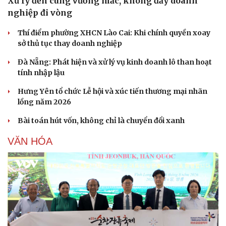
Xử lý đến cùng vướng mắc, không đẩy doanh
nghiệp đi vòng
Thí điểm phường XHCN Lào Cai: Khi chính quyền xoay
sở thủ tục thay doanh nghiệp
Đà Nẵng: Phát hiện và xử lý vụ kinh doanh lô than hoạt
tính nhập lậu
Hưng Yên tổ chức Lễ hội và xúc tiến thương mại nhãn
lồng năm 2026
Bài toán hút vốn, không chỉ là chuyển đổi xanh
VĂN HÓA