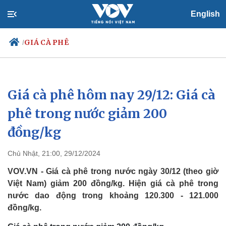
English
GIÁ CÀ PHÊ
/
Giá cà phê hôm nay 29/12: Giá cà
Chính trị
Xã hội
Đảng
Tin 24h
phê trong nước giảm 200
Tổ chức nhân sự
Dự báo thời tiết
đồng/kg
Quốc hội
Giáo dục
Nhận diện sự thật
Dấu ấn VOV
Việc làm
Chủ Nhật, 21:00, 29/12/2024
Biển đảo
VOV.VN - Giá cà phê trong nước ngày 30/12 (theo giờ
Việt Nam) giảm 200 đồng/kg. Hiện giá cà phê trong
nước dao động trong khoảng 120.300 - 121.000
đồng/kg.