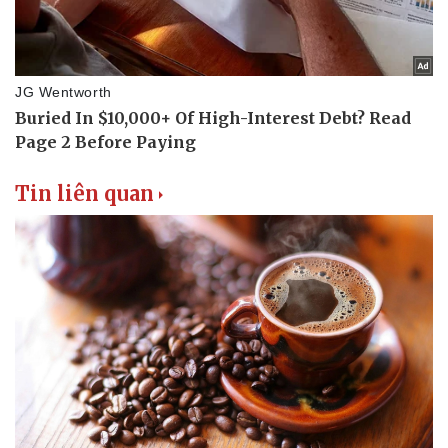
Thể thao
Ô tô - Xe máy
Bóng đá
Ô tô
Lịch thi đấu bóng đá
Xe máy
Thế giới thể thao
Tư vấn
eSports
Hậu trường
Tin liên quan