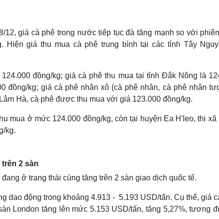
Lịch thi đấu bóng đá
Xe máy
Thế giới thể thao
Tư vấn
eSports
V
/12, giá cà phê trong nước tiếp tục đà tăng mạnh so với phiê
Hậu trường
 Hiện giá thu mua cà phê trung bình tại các tỉnh Tây Nguy
Văn hóa
Giải trí
D
Sân khấu - Điện ảnh
Nghệ sĩ
c 124.000 đồng/kg; giá cà phê thu mua tại tỉnh Đắk Nông là 12
Văn học
Thời trang
Âm nhạc
Sao Việt
c
0 đồng/kg; giá cà phê nhân xô (cà phê nhân, cà phê nhân tươi
Di sản
 Lâm Hà, cà phê được thu mua với giá 123.000 đồng/kg.
hu mua ở mức 124.000 đồng/kg, còn tại huyện Ea H'leo, thị xã
g/kg.
 trên 2 sàn
 đang ở trạng thái cùng tăng trên 2 sàn giao dịch quốc tế.
ng dao động trong khoảng 4.913 - 5.193 USD/tấn. Cụ thể, giá c
 sàn London tăng lên mức 5.153 USD/tấn, tăng 5,27%, tương 