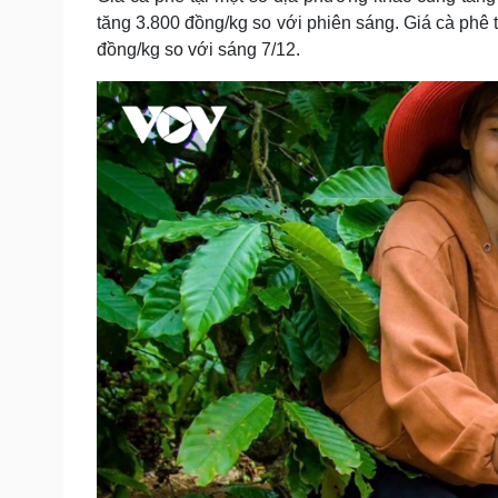
tăng 3.800 đồng/kg so với phiên sáng. Giá cà phê 
đồng/kg so với sáng 7/12.