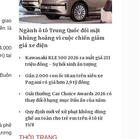
Doanh nghiệp 24h
Tin Công nghệ
Doanh nhân
Trải nghiệm
ì cộng đồng
Chuyển đổi số
n giao
ên là
Ngành ô tô Trung Quốc đối mặt
u lịch
Podcast
khủng hoảng vì cuộc chiến giảm
Tư vấn
Câu chuyện thời sự
giá xe điện
4.000
Săn Tour
Đọc truyện đêm khuya
heck-in
Cửa sổ tình yêu
) tại
Kawasaki KLE 500 2026 ra mắt giá 211
Kể chuyện cho bé
triệu đồng - Sự hồi sinh ấn tượng
Hạt giống tâm hồn
 Buôn
Gần 2.000 con ốc titan trên siêu xe
Pagani có giá hơn 2,9 tỷ đồng
Giải thưởng Car Choice Awards 2026 có
thay đổi ở hạng mục Dấu ấn của năm
Quy định mới về xử phạt không dùng
ghế an toàn cho trẻ em trên ô tô từ
15/8
à phê
đương
THỜI TRANG