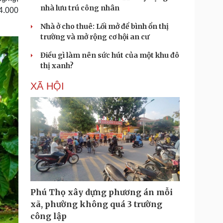
nhà lưu trú công nhân
 4.000
Nhà ở cho thuê: Lối mở để bình ổn thị
trường và mở rộng cơ hội an cư
Điều gì làm nên sức hút của một khu đô
thị xanh?
XÃ HỘI
Phú Thọ xây dựng phương án mỗi
xã, phường không quá 3 trường
công lập