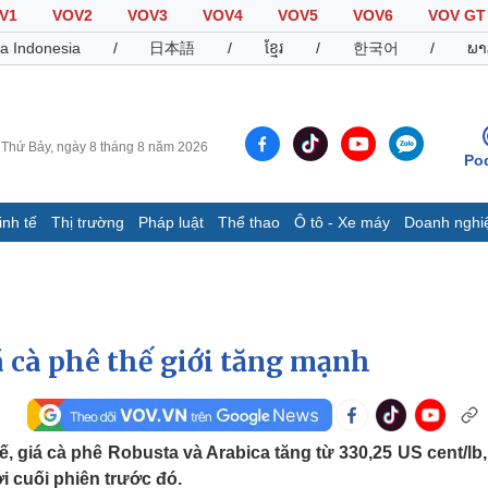
V1
VOV2
VOV3
VOV4
VOV5
VOV6
VOV GT
a Indonesia
/
日本語
/
ខ្មែរ
/
한국어
/
ພາ
Thứ Bảy, ngày 8 tháng 8 năm 2026
Po
inh tế
Thị trường
Pháp luật
Thể thao
Ô tô - Xe máy
Doanh nghi
Thế giới
Multimedia
K
Quan sát
Video
B
Cuộc sống đó đây
Ảnh
K
Hồ sơ
E-Magazine
á cà phê thế giới tăng mạnh
Infographic
Thể thao
Ô tô - Xe máy
D
ế, giá cà phê Robusta và Arabica tăng từ 330,25 US cent/lb,
Bóng đá
Ô tô
T
i cuối phiên trước đó.