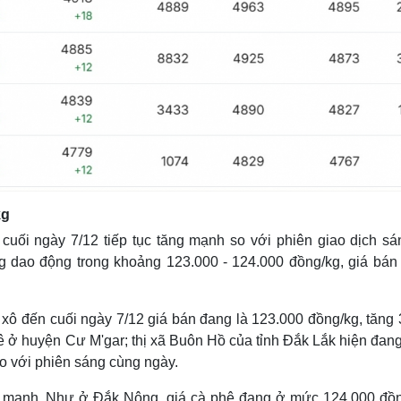
kg
cuối ngày 7/12 tiếp tục tăng mạnh so với phiên giao dịch sá
g dao động trong khoảng 123.000 - 124.000 đồng/kg, giá bán 
n xô đến cuối ngày 7/12 giá bán đang là 123.000 đồng/kg, tăng
hê ở huyện Cư M'gar; thị xã Buôn Hồ của tỉnh Đắk Lắk hiện đan
o với phiên sáng cùng ngày.
g mạnh. Như ở Đắk Nông, giá cà phê đang ở mức 124.000 đồn