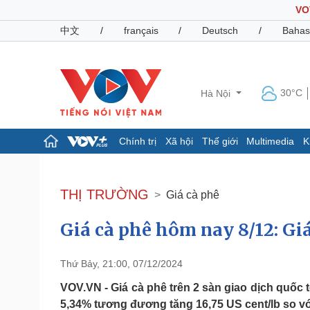
VO
中文
/
français
/
Deutsch
/
Bahas
30°C
Hà Nội
Chính trị
Xã hội
Thế giới
Multimedia
K
Chính trị
Xã hội
Đảng
Tin 24h
THỊ TRƯỜNG
Giá cà phê
Tổ chức nhân sự
Dự báo thời tiết
Quốc hội
Giáo dục
Giá cà phê hôm nay 8/12: Gi
Nhận diện sự thật
Dấu ấn VOV
Việc làm
Biển đảo
Thứ Bảy, 21:00, 07/12/2024
Pháp luật
Quân sự - Quốc phòng
VOV.VN - Giá cà phê trên 2 sàn giao dịch quốc t
Vụ án
Vũ khí
5,34% tương đương tăng 16,75 US cent/lb so vớ