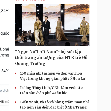
5,34%
h quốc
à phê
“Ngọc Nữ Trời Nam”- bộ sưu tập
đương
thời trang ấn tượng của NTK trẻ Đỗ
Quang Trường
5,34%
150 mẫu nhí tái hiện vẻ đẹp văn hóa
Việt trong không gian phố cổ Hoa Lư
Lương Thùy Linh, Ý Nhi làm vedette
trên sàn diễn phủ 4 tấn lúa
Biển xanh, vỏ sò và hàng trăm mẫu nhí
tạo nên sàn diễn đặc biệt ở Nha Trang