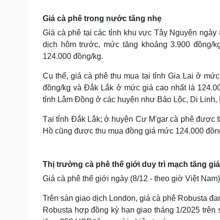
Tin nóng
Việt Nam
Tư vấn luật
Phân tích
Giá cà phê trong nước tăng nhẹ
Giá cà phê tại các tỉnh khu vực Tây Nguyên ngày 8
dịch hôm trước, mức tăng khoảng 3.900 đồng/kg.
Sức khỏe
Đời sống
124.000 đồng/kg.
Dinh dưỡng - món ngon
Nhà đẹp
Cụ thể, giá cà phê thu mua tại tỉnh Gia Lai ở mứ
Cây thuốc
Blog
Sản phụ khoa
Tình yêu - Gia đình
đồng/kg và Đắk Lắk ở mức giá cao nhất là 124.00
Nhi khoa
tỉnh Lâm Đồng ở các huyện như Bảo Lộc, Di Linh,
Nam khoa
Làm đẹp - giảm cân
Tại tỉnh Đắk Lắk; ở huyện Cư M'gar cà phê được t
Phòng mạch online
Hồ cũng được thu mua đồng giá mức 124.000 đồn
Ăn sạch sống khỏe
Cải chính
Thị trường cà phê thế giới duy trì mạch tăng giá
Giá cà phê thế giới ngày (8/12 - theo giờ Việt Nam)
Trên sàn giao dịch London, giá cà phê Robusta đa
Robusta hợp đồng kỳ hạn giao tháng 1/2025 trên