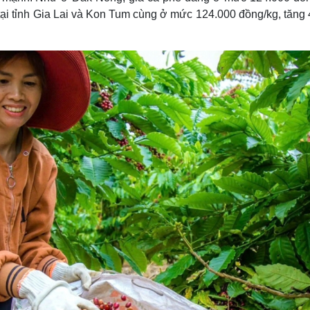
tại tỉnh Gia Lai và Kon Tum cùng ở mức 124.000 đồng/kg, tăng