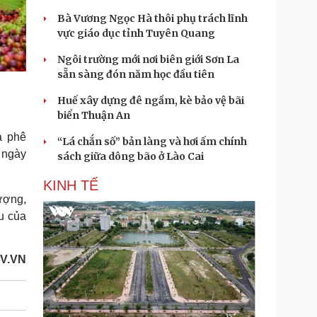
Bà Vương Ngọc Hà thôi phụ trách lĩnh
vực giáo dục tỉnh Tuyên Quang
Ngôi trường mới nơi biên giới Sơn La
sẵn sàng đón năm học đầu tiên
Huế xây dựng đê ngầm, kè bảo vệ bãi
biển Thuận An
à phê
“Lá chắn số” bản làng và hơi ấm chính
g ngày
sách giữa dông bão ở Lào Cai
KINH TẾ
ượng,
u của
V.VN