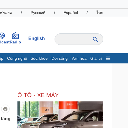
ສາລາວ
/
Русский
/
Español
/
ไทย
English
dcast
Radio
ệp
Công nghệ
Sức khỏe
Đời sống
Văn hóa
Giải trí
inh tế
Thị trường
ất động sản
Giá vàng
hởi nghiệp
Tiêu dùng
Tỷ giá
Ô TÔ - XE MÁY
Chứng khoán
Giá cà phê
oanh nghiệp
Công nghệ
 tăng
hông tin doanh nghiệp
Sành điệu