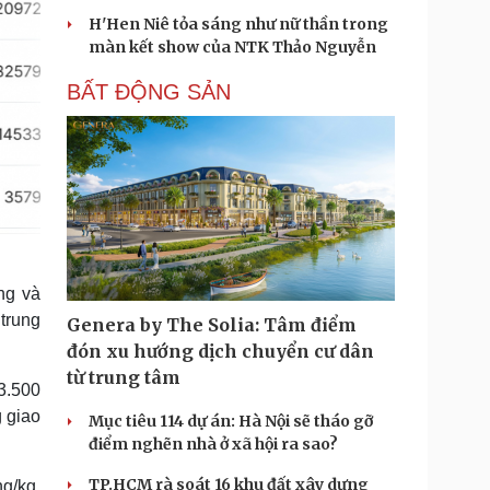
H'Hen Niê tỏa sáng như nữ thần trong
màn kết show của NTK Thảo Nguyễn
BẤT ĐỘNG SẢN
ng và
trung
Genera by The Solia: Tâm điểm
đón xu hướng dịch chuyển cư dân
từ trung tâm
 3.500
g giao
Mục tiêu 114 dự án: Hà Nội sẽ tháo gỡ
điểm nghẽn nhà ở xã hội ra sao?
TP.HCM rà soát 16 khu đất xây dựng
g/kg,