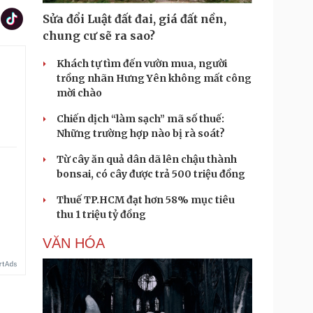
Sửa đổi Luật đất đai, giá đất nền,
chung cư sẽ ra sao?
Khách tự tìm đến vườn mua, người
trồng nhãn Hưng Yên không mất công
mời chào
Chiến dịch “làm sạch” mã số thuế:
Những trường hợp nào bị rà soát?
Từ cây ăn quả dân dã lên chậu thành
bonsai, có cây được trả 500 triệu đồng
Thuế TP.HCM đạt hơn 58% mục tiêu
thu 1 triệu tỷ đồng
VĂN HÓA