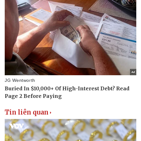
Thể thao
Ô tô - Xe máy
Bóng đá
Ô tô
Lịch thi đấu bóng đá
Xe máy
Thế giới thể thao
Tư vấn
eSports
Hậu trường
Tin liên quan