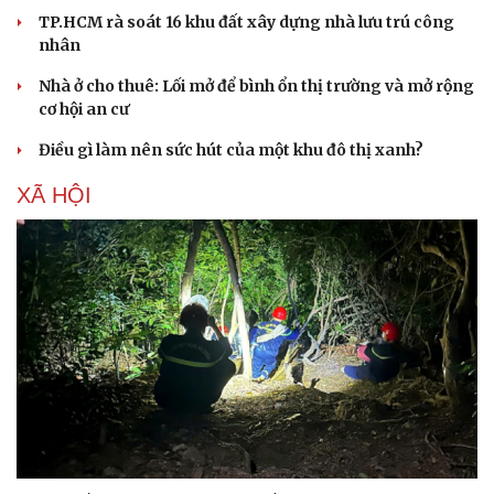
TP.HCM rà soát 16 khu đất xây dựng nhà lưu trú công
nhân
Nhà ở cho thuê: Lối mở để bình ổn thị trường và mở rộng
cơ hội an cư
Điều gì làm nên sức hút của một khu đô thị xanh?
XÃ HỘI