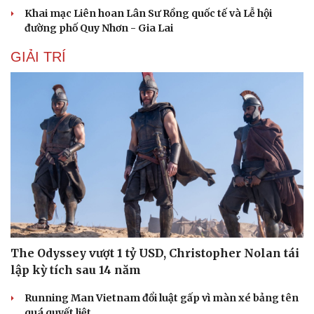
Khai mạc Liên hoan Lân Sư Rồng quốc tế và Lễ hội
đường phố Quy Nhơn - Gia Lai
GIẢI TRÍ
Du lịch
Podcast
The Odyssey vượt 1 tỷ USD, Christopher Nolan tái
Tư vấn
Câu chuyện thời sự
lập kỳ tích sau 14 năm
Săn Tour
Đọc truyện đêm khuya
check-in
Cửa sổ tình yêu
Running Man Vietnam đổi luật gấp vì màn xé bảng tên
Kể chuyện cho bé
quá quyết liệt