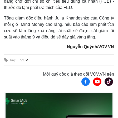
đang chờ đợi chỉ số chi tiêu tiêu dùng cá nhân (PCE) -
thước đo lạm phát ưa thích của FED.
Tổng giám đốc điều hành Julia Khandoshko của Công ty
môi giới Mind Money cho rằng, nếu báo cáo lạm phát tích
cực sẽ làm tăng khả năng lãi suất sẽ được cắt giảm lãi
suất vào tháng 9 và điều đó sẽ đẩy giá vàng tăng.
Nguyễn Quỳnh/VOV.VN
Tag:
VOV
Mời quý độc giả theo dõi VOV.VN trên
Kinh tế
Thị trường
Bất động sản
Giá vàng
Khởi nghiệp
Tiêu dùng
Tỷ giá
Chứng khoán