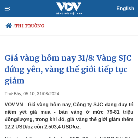
English
THỊ TRƯỜNG
/
Giá vàng hôm nay 31/8: Vàng SJC
Chính trị
Xã hội
Đảng
Tin 24h
đứng yên, vàng thế giới tiếp tục
Tổ chức nhân sự
Dự báo thời tiết
giảm
Quốc hội
Giáo dục
Nhận diện sự thật
Dấu ấn VOV
Việc làm
Thứ Bảy, 05:10, 31/08/2024
Biển đảo
VOV.VN - Giá vàng hôm nay, Công ty SJC đang duy trì
niêm yết giá mua - bán vàng ở mức 79-81 triệu
đồng/lượng, trong khi đó, giá vàng thế giới giảm thêm
12,2 USD/oz còn 2.503,4 USD/oz.