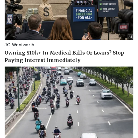
Vụ án
Vũ khí
Tin nóng
Việt Nam
Tư vấn luật
Phân tích