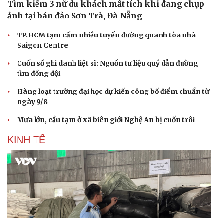
Tìm kiếm 3 nữ du khách mất tích khi đang chụp
ảnh tại bán đảo Sơn Trà, Đà Nẵng
TP.HCM tạm cấm nhiều tuyến đường quanh tòa nhà
Saigon Centre
Cuốn sổ ghi danh liệt sĩ: Nguồn tư liệu quý dẫn đường
tìm đồng đội
Hàng loạt trường đại học dự kiến công bố điểm chuẩn từ
ngày 9/8
Mưa lớn, cầu tạm ở xã biên giới Nghệ An bị cuốn trôi
KINH TẾ
Văn hóa
Giải trí
Sân khấu - Điện ảnh
Nghệ sĩ
Văn học
Thời trang
Âm nhạc
Sao Việt
Di sản