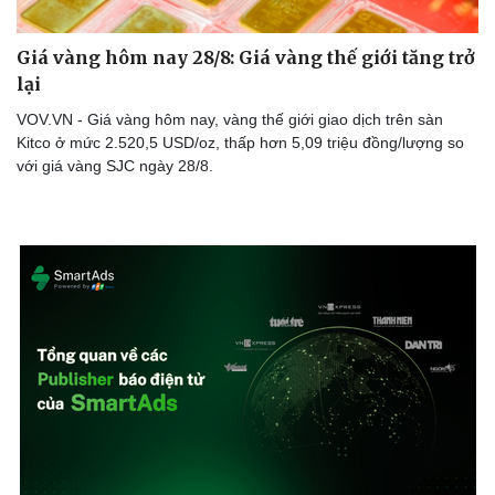
Giá vàng hôm nay 28/8: Giá vàng thế giới tăng trở
lại
Doanh nghiệp
Công nghệ
VOV.VN - Giá vàng hôm nay, vàng thế giới giao dịch trên sàn
Thông tin doanh nghiệp
Sành điệu
Kitco ở mức 2.520,5 USD/oz, thấp hơn 5,09 triệu đồng/lượng so
Doanh nghiệp 24h
Tin Công nghệ
với giá vàng SJC ngày 28/8.
Doanh nhân
Trải nghiệm
Vì cộng đồng
Chuyển đổi số