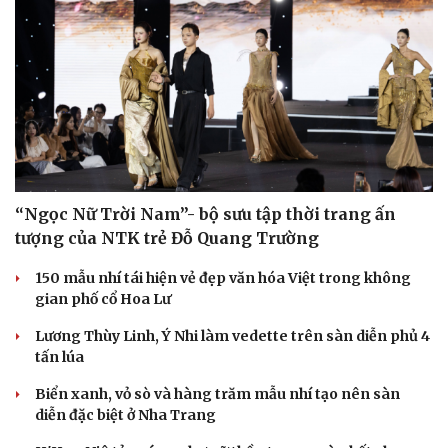
Sức khỏe
Đời sống
Dinh dưỡng - món ngon
Nhà đẹp
Cây thuốc
Blog
“Ngọc Nữ Trời Nam”- bộ sưu tập thời trang ấn
Sản phụ khoa
Tình yêu - Gia đình
tượng của NTK trẻ Đỗ Quang Trường
Nhi khoa
Nam khoa
150 mẫu nhí tái hiện vẻ đẹp văn hóa Việt trong không
Làm đẹp - giảm cân
gian phố cổ Hoa Lư
Phòng mạch online
Ăn sạch sống khỏe
Lương Thùy Linh, Ý Nhi làm vedette trên sàn diễn phủ 4
tấn lúa
Biển xanh, vỏ sò và hàng trăm mẫu nhí tạo nên sàn
diễn đặc biệt ở Nha Trang