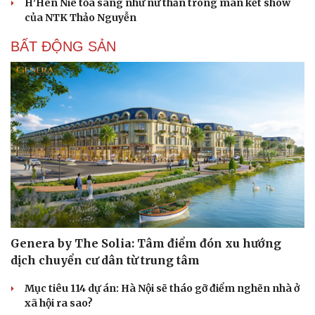
H'Hen Niê tỏa sáng như nữ thần trong màn kết show
của NTK Thảo Nguyễn
BẤT ĐỘNG SẢN
Genera by The Solia: Tâm điểm đón xu hướng
dịch chuyển cư dân từ trung tâm
Mục tiêu 114 dự án: Hà Nội sẽ tháo gỡ điểm nghẽn nhà ở
xã hội ra sao?