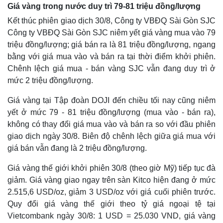
Giá vàng trong nước duy trì 79-81 triệu đồng/lượng
Kết thúc phiên giao dịch 30/8, Công ty VBĐQ Sài Gòn SJC
Công ty VBĐQ Sài Gòn SJC niêm yết giá vàng mua vào 79
triệu đồng/lượng; giá bán ra là 81 triệu đồng/lượng, ngang
bằng với giá mua vào và bán ra tại thời điểm khởi phiên.
Chênh lệch giá mua - bán vàng SJC vẫn đang duy trì ở
mức 2 triệu đồng/lượng.
Giá vàng tại Tập đoàn DOJI đến chiều tối nay cũng niêm
yết ở mức 79 - 81 triệu đồng/lượng (mua vào - bán ra),
không có thay đổi giá mua vào và bán ra so với đầu phiên
giao dịch ngày 30/8. Biên độ chênh lệch giữa giá mua với
Thế giới
Multimedia
giá bán vẫn đang là 2 triệu đồng/lượng.
Quan sát
Video
Cuộc sống đó đây
Ảnh
Giá vàng thế giới khởi phiên 30/8 (theo giờ Mỹ) tiếp tục đà
Hồ sơ
E-Magazine
giảm. Giá vàng giao ngay trên sàn Kitco hiện đang ở mức
Infographic
2.515,6 USD/oz, giảm 3 USD/oz với giá cuối phiên trước.
Quy đổi giá vàng thế giới theo tỷ giá ngoại tệ tại
Vietcombank ngày 30/8: 1 USD = 25.030 VND, giá vàng