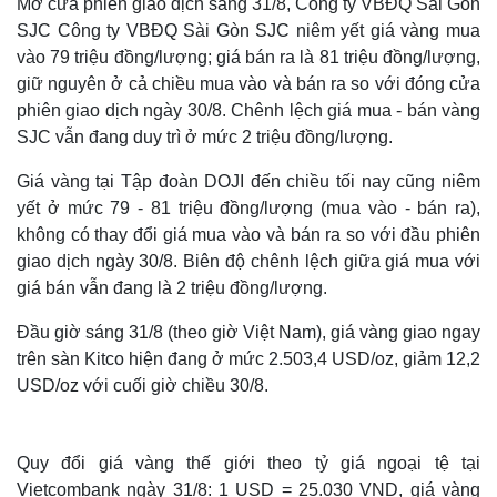
Mở cửa phiên giao dịch sáng 31/8, Công ty VBĐQ Sài Gòn
SJC Công ty VBĐQ Sài Gòn SJC niêm yết giá vàng mua
vào 79 triệu đồng/lượng; giá bán ra là 81 triệu đồng/lượng,
giữ nguyên ở cả chiều mua vào và bán ra so với đóng cửa
phiên giao dịch ngày 30/8. Chênh lệch giá mua - bán vàng
SJC vẫn đang duy trì ở mức 2 triệu đồng/lượng.
Giá vàng tại Tập đoàn DOJI đến chiều tối nay cũng niêm
yết ở mức 79 - 81 triệu đồng/lượng (mua vào - bán ra),
không có thay đổi giá mua vào và bán ra so với đầu phiên
giao dịch ngày 30/8. Biên độ chênh lệch giữa giá mua với
giá bán vẫn đang là 2 triệu đồng/lượng.
Đầu giờ sáng 31/8 (theo giờ Việt Nam), giá vàng giao ngay
trên sàn Kitco hiện đang ở mức 2.503,4 USD/oz, giảm 12,2
USD/oz với cuối giờ chiều 30/8.
Quy đổi giá vàng thế giới theo tỷ giá ngoại tệ tại
Vietcombank ngày 31/8: 1 USD = 25.030 VND, giá vàng