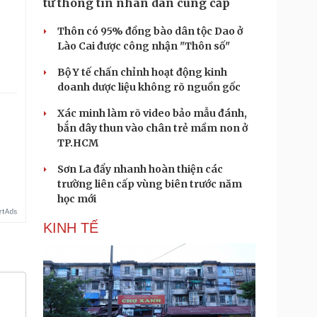
từ thông tin nhân dân cung cấp
Thôn có 95% đồng bào dân tộc Dao ở
Lào Cai được công nhận "Thôn số"
Bộ Y tế chấn chỉnh hoạt động kinh
doanh dược liệu không rõ nguồn gốc
Xác minh làm rõ video bảo mẫu đánh,
bắn dây thun vào chân trẻ mầm non ở
TP.HCM
Sơn La đẩy nhanh hoàn thiện các
trường liên cấp vùng biên trước năm
học mới
KINH TẾ