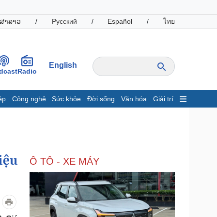
ສາລາວ
/
Русский
/
Español
/
ไทย
English
dcast
Radio
ệp
Công nghệ
Sức khỏe
Đời sống
Văn hóa
Giải trí
inh tế
Thị trường
ất động sản
Giá vàng
hởi nghiệp
Tiêu dùng
Tỷ giá
iệu
Ô TÔ - XE MÁY
Chứng khoán
Giá cà phê
oanh nghiệp
Công nghệ
hông tin doanh nghiệp
Sành điệu