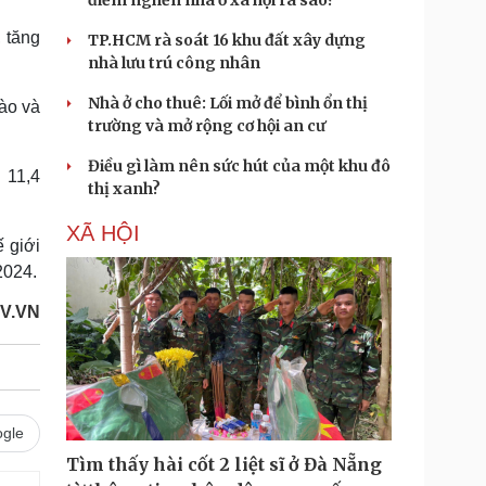
điểm nghẽn nhà ở xã hội ra sao?
 tăng
TP.HCM rà soát 16 khu đất xây dựng
nhà lưu trú công nhân
Nhà ở cho thuê: Lối mở để bình ổn thị
ào và
trường và mở rộng cơ hội an cư
Điều gì làm nên sức hút của một khu đô
 11,4
thị xanh?
XÃ HỘI
ế giới
2024.
V.VN
gle
Tìm thấy hài cốt 2 liệt sĩ ở Đà Nẵng