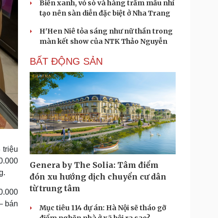
Biển xanh, vỏ sò và hàng trăm mẫu nhí
tạo nên sàn diễn đặc biệt ở Nha Trang
H'Hen Niê tỏa sáng như nữ thần trong
màn kết show của NTK Thảo Nguyễn
BẤT ĐỘNG SẢN
triệu
00.000
Genera by The Solia: Tâm điểm
g.
đón xu hướng dịch chuyển cư dân
từ trung tâm
0.000
– bán
Mục tiêu 114 dự án: Hà Nội sẽ tháo gỡ