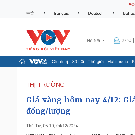
VO
中文
/
français
/
Deutsch
/
Bahas
27°C
Hà Nội
Chính trị
Xã hội
Thế giới
Multimedia
K
Chính trị
Xã hội
Đảng
Tin 24h
THỊ TRƯỜNG
Tổ chức nhân sự
Dự báo thời tiết
Quốc hội
Giáo dục
Giá vàng hôm nay 4/12: Giá
Nhận diện sự thật
Dấu ấn VOV
Việc làm
đồng/lượng
Biển đảo
Pháp luật
Quân sự - Quốc phòng
Thứ Tư, 05:10, 04/12/2024
Vụ án
Vũ khí