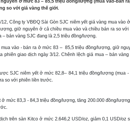
nguyên ở mức 83 – 85,5 triệu đồng/lượng (mua vào-bán ra)
Lịch thi đấu bóng đá
Xe máy
g so với giá vàng thế giới.
Thế giới thể thao
Tư vấn
eSports
V
Hậu trường
4/12, Công ty VBĐQ Sài Gòn SJC niêm yết giá vàng mua vào 
g/lượng, giữ nguyên ở cả chiều mua vào và chiều bán ra so vớ
Văn hóa
Giải trí
D
a – bán vàng SJC đang là 2,5 triệu đồng/lượng.
Sân khấu - Điện ảnh
Nghệ sĩ
Văn học
Thời trang
 mua vào - bán ra ở mức 83 – 85,5 triệu đồng/lượng, giữ ngu
Âm nhạc
Sao Việt
c
ửa phiên giao dịch ngày 3/12. Chênh lệch giá mua – bán vàng
Di sản
được SJC niêm yết ở mức 82,8– 84,1 triệu đồng/lượng (mua - 
 so với phiên liền trước.
 ở mức 83,3 - 84,3 triệu đồng/lượng, tăng 200.000 đồng/lượng
ước.
 dịch trên sàn Kitco ở mức 2.646,2 USD/oz, giảm 0,1 USD/oz s