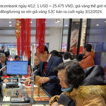
i Vietcombank ngày 4/12: 1 USD = 25.475 VND, giá vàng thế giới
 đồng/lượng so với giá vàng SJC bán ra cuối ngày 3/12/2024.