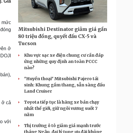
. Giá
Doanh nghiệp 24h
Tin Công nghệ
Doanh nhân
Trải nghiệm
ì cộng đồng
Chuyển đổi số
ở mức
Mitsubishi Destinator giảm giá gần
i đóng
u lịch
Podcast
80 triệu đồng, quyết đấu CX-5 và
Tư vấn
Câu chuyện thời sự
Tucson
Săn Tour
Đọc truyện đêm khuya
yên ở
heck-in
Cửa sổ tình yêu
Khu vực sạc xe điện chung cư cần đáp
 DOJI
Kể chuyện cho bé
ứng những quy định an toàn PCCC
Hạt giống tâm hồn
nào?
bán),
"Huyền thoại" Mitsubishi Pajero tái
sinh: Khung gầm thang, sẵn sàng đấu
Land Cruiser
Toyota tiếp tục là hãng xe bán chạy
 ở cả
nhất thế giới, giữ ngôi vương suốt 7
năm
o với
Thị trường ô tô giảm giá mạnh trước
tháng Ngâu, đại lý tung ưu đãi khủng