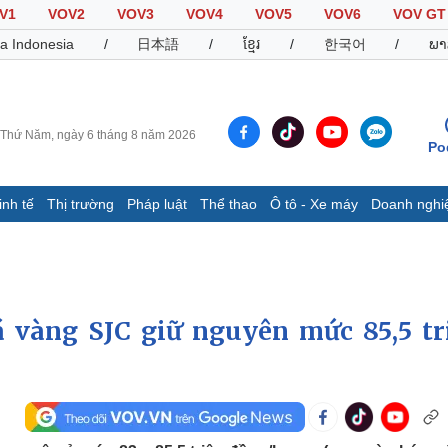
V1
VOV2
VOV3
VOV4
VOV5
VOV6
VOV GT
a Indonesia
/
日本語
/
ខ្មែរ
/
한국어
/
ພາ
Thứ Năm, ngày 6 tháng 8 năm 2026
Po
inh tế
Thị trường
Pháp luật
Thể thao
Ô tô - Xe máy
Doanh nghi
Thế giới
Multimedia
K
Quan sát
Video
B
Cuộc sống đó đây
Ảnh
K
Hồ sơ
E-Magazine
 vàng SJC giữ nguyên mức 85,5 tr
Infographic
Thể thao
Ô tô - Xe máy
D
Bóng đá
Ô tô
T