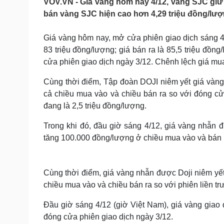
VOV.VN - Giá vàng hôm nay 4/12, vàng SJC giữ 
Tin nóng
Việt Nam
bán vàng SJC hiện cao hơn 4,29 triệu đồng/lượn
Tư vấn luật
Phân tích
Giá vàng hôm nay, mở cửa phiên giao dịch sáng 
83 triệu đồng/lượng; giá bán ra là 85,5 triệu đồn
Sức khỏe
Đời sống
cửa phiên giao dịch ngày 3/12. Chênh lệch giá mu
Dinh dưỡng - món ngon
Nhà đẹp
Cây thuốc
Blog
Cùng thời điểm, Tập đoàn DOJI niêm yết giá vàng
Sản phụ khoa
Tình yêu - Gia đình
cả chiều mua vào và chiều bán ra so với đóng c
Nhi khoa
đang là 2,5 triệu đồng/lượng.
Nam khoa
Làm đẹp - giảm cân
Trong khi đó, đầu giờ sáng 4/12, giá vàng nhẫn 
Phòng mạch online
tăng 100.000 đồng/lượng ở chiều mua vào và bán ra
Ăn sạch sống khỏe
Cải chính
Cùng thời điểm, giá vàng nhẫn được Doji niêm yết
chiều mua vào và chiều bán ra so với phiên liền tr
Đầu giờ sáng 4/12 (giờ Việt Nam), giá vàng giao
đóng cửa phiên giao dịch ngày 3/12.