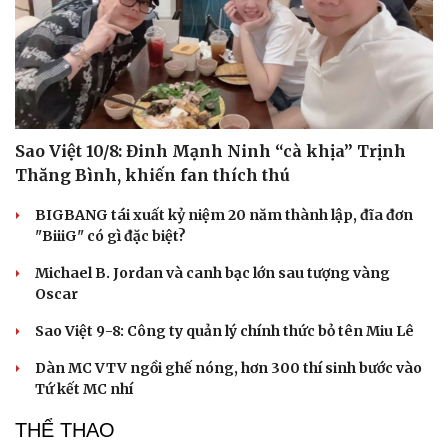
Tư vấn
Câu chuyện thời sự
Săn Tour
Đọc truyện đêm khuya
check-in
Cửa sổ tình yêu
Kể chuyện cho bé
Hạt giống tâm hồn
Sao Việt 10/8: Đinh Mạnh Ninh “cà khịa” Trịnh
Thăng Bình, khiến fan thích thú
BIGBANG tái xuất kỷ niệm 20 năm thành lập, đĩa đơn
"BiiiG" có gì đặc biệt?
Michael B. Jordan và canh bạc lớn sau tượng vàng
Oscar
Sao Việt 9-8: Công ty quản lý chính thức bỏ tên Miu Lê
Dàn MC VTV ngồi ghế nóng, hơn 300 thí sinh bước vào
Tứ kết MC nhí
THỂ THAO