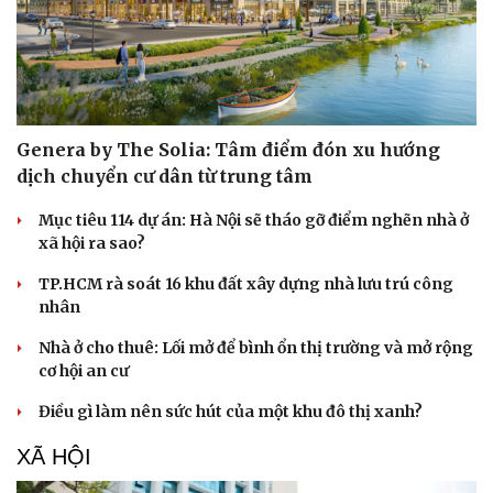
Genera by The Solia: Tâm điểm đón xu hướng
dịch chuyển cư dân từ trung tâm
Mục tiêu 114 dự án: Hà Nội sẽ tháo gỡ điểm nghẽn nhà ở
xã hội ra sao?
TP.HCM rà soát 16 khu đất xây dựng nhà lưu trú công
nhân
Nhà ở cho thuê: Lối mở để bình ổn thị trường và mở rộng
cơ hội an cư
Điều gì làm nên sức hút của một khu đô thị xanh?
XÃ HỘI