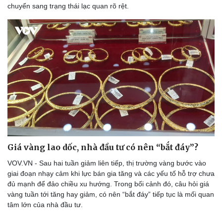
chuyển sang trạng thái lạc quan rõ rệt.
Giá vàng lao dốc, nhà đầu tư có nên “bắt đáy”?
Doanh nghiệp
Công nghệ
VOV.VN - Sau hai tuần giảm liên tiếp, thị trường vàng bước vào
Thông tin doanh nghiệp
Sành điệu
giai đoạn nhạy cảm khi lực bán gia tăng và các yếu tố hỗ trợ chưa
Doanh nghiệp 24h
Tin Công nghệ
đủ mạnh để đảo chiều xu hướng. Trong bối cảnh đó, câu hỏi giá
Doanh nhân
Trải nghiệm
vàng tuần tới tăng hay giảm, có nên “bắt đáy” tiếp tục là mối quan
Vì cộng đồng
Chuyển đổi số
tâm lớn của nhà đầu tư.