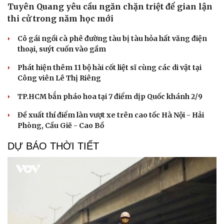
Tuyên Quang yêu cầu ngăn chặn triệt để gian lận
thi cử trong năm học mới
Cô gái ngồi cà phê đường tàu bị tàu hỏa hất văng điện
thoại, suýt cuốn vào gầm
Phát hiện thêm 11 bộ hài cốt liệt sĩ cùng các di vật tại
Công viên Lê Thị Riêng
TP.HCM bắn pháo hoa tại 7 điểm dịp Quốc khánh 2/9
Đề xuất thí điểm làn vượt xe trên cao tốc Hà Nội - Hải
Phòng, Cầu Giẽ - Cao Bồ
DỰ BÁO THỜI TIẾT