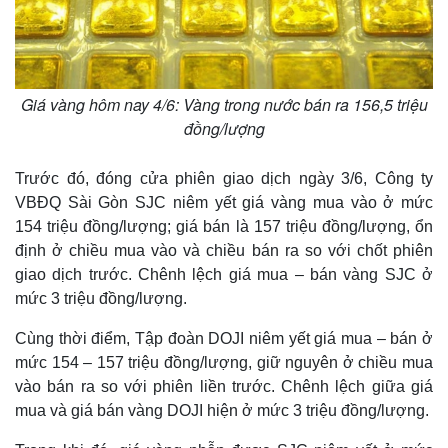
Giá vàng hôm nay 4/6: Vàng trong nước bán ra 156,5 triệu
đồng/lượng
Trước đó, đóng cửa phiên giao dịch ngày 3/6, Công ty
VBĐQ Sài Gòn SJC niêm yết giá vàng mua vào ở mức
154 triệu đồng/lượng; giá bán là 157 triệu đồng/lượng, ổn
Thế giới
Multimedia
định ở chiều mua vào và chiều bán ra so với chốt phiên
Quan sát
Video
giao dịch trước. Chênh lệch giá mua – bán vàng SJC ở
Cuộc sống đó đây
Ảnh
mức 3 triệu đồng/lượng.
Hồ sơ
E-Magazine
Infographic
Cùng thời điểm, Tập đoàn DOJI niêm yết giá mua – bán ở
mức 154 – 157 triệu đồng/lượng, giữ nguyên ở chiều mua
vào bán ra so với phiên liền trước. Chênh lệch giữa giá
mua và giá bán vàng DOJI hiện ở mức 3 triệu đồng/lượng.