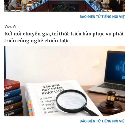
Thể thao
Ô tô - Xe máy
Bóng đá
Ô tô
Lịch thi đấu bóng đá
Xe máy
Thế giới thể thao
Tư vấn
eSports
Hậu trường