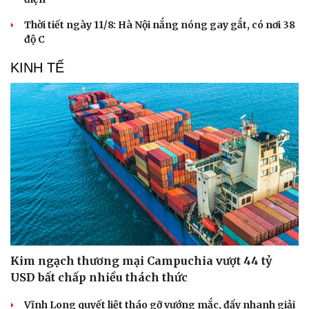
Sân khấu - Điện ảnh
Nghệ sĩ
Văn học
Thời trang
Thời tiết ngày 11/8: Hà Nội nắng nóng gay gắt, có nơi 38
Âm nhạc
Sao Việt
độ C
Di sản
KINH TẾ
Kim ngạch thương mại Campuchia vượt 44 tỷ
USD bất chấp nhiều thách thức
Vĩnh Long quyết liệt tháo gỡ vướng mắc, đẩy nhanh giải