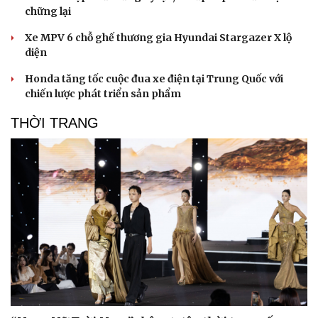
chững lại
Xe MPV 6 chỗ ghế thương gia Hyundai Stargazer X lộ
diện
Honda tăng tốc cuộc đua xe điện tại Trung Quốc với
chiến lược phát triển sản phẩm
THỜI TRANG
Sức khỏe
Đời sống
Dinh dưỡng - món ngon
Nhà đẹp
Cây thuốc
Blog
Sản phụ khoa
Tình yêu - Gia đình
Nhi khoa
Nam khoa