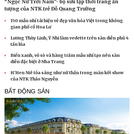
“Ngọc Nữ Trời Nam”- bộ sưu tập thời trang ấn
Làm đẹp - giảm cân
tượng của NTK trẻ Đỗ Quang Trường
Phòng mạch online
Ăn sạch sống khỏe
150 mẫu nhí tái hiện vẻ đẹp văn hóa Việt trong không
gian phố cổ Hoa Lư
Lương Thùy Linh, Ý Nhi làm vedette trên sàn diễn phủ 4
tấn lúa
Biển xanh, vỏ sò và hàng trăm mẫu nhí tạo nên sàn
diễn đặc biệt ở Nha Trang
H'Hen Niê tỏa sáng như nữ thần trong màn kết show
của NTK Thảo Nguyễn
BẤT ĐỘNG SẢN