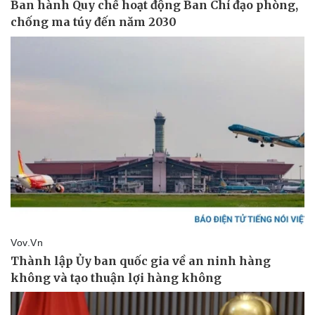
Pháp luật
Quân sự - Quốc phòng
Vụ án
Vũ khí
Tin nóng
Việt Nam
Tư vấn luật
Phân tích