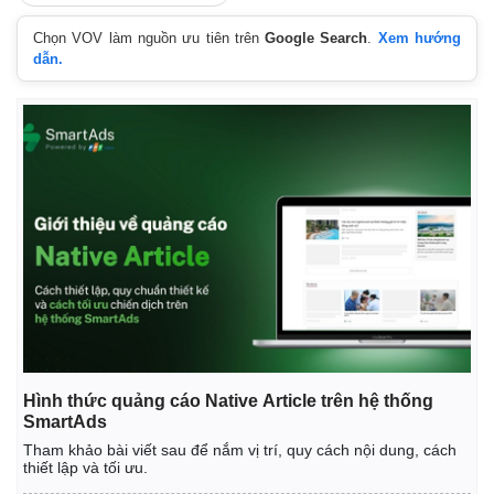
Chọn VOV làm nguồn ưu tiên trên
Google Search
.
Xem hướng
dẫn.
Kinh tế
Thị trường
Bất động sản
Giá vàng
Khởi nghiệp
Tiêu dùng
Tỷ giá
Chứng khoán
Hình thức quảng cáo Native Article trên hệ thống
Giá cà phê
SmartAds
Tham khảo bài viết sau để nắm vị trí, quy cách nội dung, cách
thiết lập và tối ưu.