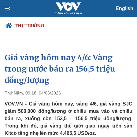
English
THỊ TRƯỜNG
/
Giá vàng hôm nay 4/6: Vàng
Chính trị
Xã hội
Đảng
Tin 24h
trong nước bán ra 156,5 triệu
Tổ chức nhân sự
Dự báo thời tiết
đồng/lượng
Quốc hội
Giáo dục
Nhận diện sự thật
Dấu ấn VOV
Việc làm
Thứ Năm, 09:18, 04/06/2026
Biển đảo
VOV.VN - Giá vàng hôm nay, sáng 4/6, giá vàng SJC
giảm 500.000 đồng/lượng ở chiều mua vào và chiều
bán ra, xuống còn 153,5 – 156,5 triệu đồng/lượng.
Trong khi đó, giá vàng thế giới giao ngay trên sàn
Kitco tăng nhẹ lên mức 4.465,5 USD/oz.