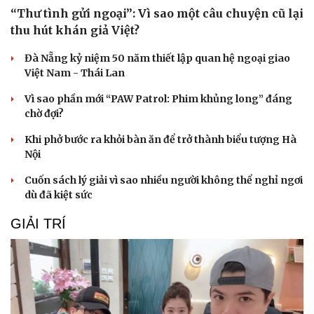
“Thư tình gửi ngoại”: Vì sao một câu chuyện cũ lại
thu hút khán giả Việt?
Đà Nẵng kỷ niệm 50 năm thiết lập quan hệ ngoại giao
Việt Nam - Thái Lan
Vì sao phần mới “PAW Patrol: Phim khủng long” đáng
chờ đợi?
Khi phở bước ra khỏi bàn ăn để trở thành biểu tượng Hà
Nội
Cuốn sách lý giải vì sao nhiều người không thể nghỉ ngơi
dù đã kiệt sức
GIẢI TRÍ
Du lịch
Podcast