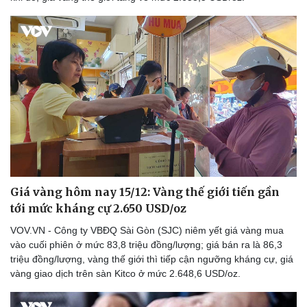
Bóng đá
Ô tô
Lịch thi đấu bóng đá
Xe máy
Thế giới thể thao
Tư vấn
eSports
Hậu trường
Giá vàng hôm nay 15/12: Vàng thế giới tiến gần
tới mức kháng cự 2.650 USD/oz
VOV.VN - Công ty VBĐQ Sài Gòn (SJC) niêm yết giá vàng mua
vào cuối phiên ở mức 83,8 triệu đồng/lượng; giá bán ra là 86,3
triệu đồng/lượng, vàng thế giới thì tiếp cận ngưỡng kháng cự, giá
vàng giao dịch trên sàn Kitco ở mức 2.648,6 USD/oz.