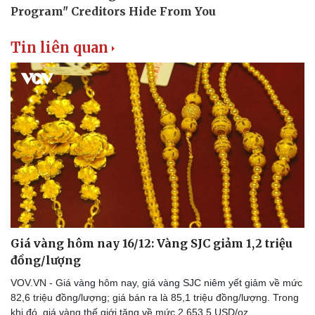
Tin liên quan
Giá vàng hôm nay 16/12: Vàng SJC giảm 1,2 triệu
đồng/lượng
VOV.VN - Giá vàng hôm nay, giá vàng SJC niêm yết giảm về mức
82,6 triệu đồng/lượng; giá bán ra là 85,1 triệu đồng/lượng. Trong
Thể thao
Ô tô - Xe máy
khi đó, giá vàng thế giới tăng về mức 2.653,5 USD/oz.