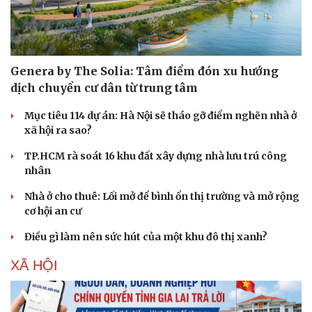
Genera by The Solia: Tâm điểm đón xu hướng
Sức khỏe
Đời sống
dịch chuyển cư dân từ trung tâm
Dinh dưỡng - món ngon
Nhà đẹp
Cây thuốc
Blog
Mục tiêu 114 dự án: Hà Nội sẽ tháo gỡ điểm nghẽn nhà ở
Sản phụ khoa
Tình yêu - Gia đình
xã hội ra sao?
Nhi khoa
TP.HCM rà soát 16 khu đất xây dựng nhà lưu trú công
Nam khoa
nhân
Làm đẹp - giảm cân
Phòng mạch online
Nhà ở cho thuê: Lối mở để bình ổn thị trường và mở rộng
Ăn sạch sống khỏe
cơ hội an cư
Điều gì làm nên sức hút của một khu đô thị xanh?
XÃ HỘI