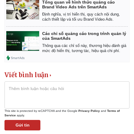
Tổng quan về hình thức quảng cáo
Brand Video Ads trên SmartAds
Định nghĩa, vị trí hiển thị, quy cách nội dung,
cách thiết lập và tối ưu Brand Video Ads.
Các chỉ số quảng cáo trong trình quản lý
của SmartAds
Thông qua các chỉ số này, thương hiệu đánh giá
mức độ hiển thị, tương tác, hiệu quả chi phí.
Viết bình luận
Kinh tế
Thị trường
Bất động sản
Giá vàng
This site is protected by reCAPTCHA and the Google
Privacy Policy
and
Terms of
Khởi nghiệp
Tiêu dùng
Service
apply.
Tỷ giá
Gửi tin
Chứng khoán
Giá cà phê