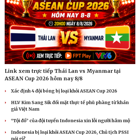
Link xem trực tiếp Thái Lan vs Myanmar tại
ASEAN Cup 2026 hôm nay 8/8
Xác định 4 đội bóng bị loại khỏi ASEAN Cup 2026
Du lịch
Podcast
HLV Kim Sang Sik đối mặt thực tế phũ phàng từ khán
Tư vấn
Câu chuyện thời sự
giả Việt Nam
Săn Tour
Đọc truyện đêm khuya
check-in
Cửa sổ tình yêu
“Tội đồ” của đội tuyển Indonesia xin lỗi người hâm mộ
Kể chuyện cho bé
Hạt giống tâm hồn
Indonesia bị loại khỏi ASEAN Cup 2026, Chủ tịch PSSI
nói gì?