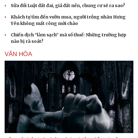
Sửa đổi Luật đất đai, giá đất nền, chung cư sẽ ra sao?
Khách tự tìm đến vườn mua, người trồng nhãn Hưng
Yên không mất công mời chào
Chiến dịch “làm sạch” mã số thuế: Những trường hợp
nào bị rà soát?
VĂN HÓA
Văn hóa
Giải trí
Sân khấu - Điện ảnh
Nghệ sĩ
Văn học
Thời trang
Âm nhạc
Sao Việt
Di sản