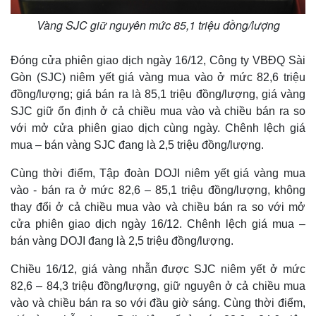
Vàng SJC giữ nguyên mức 85,1 triệu đồng/lượng
Đóng cửa phiên giao dịch ngày 16/12, Công ty VBĐQ Sài
Gòn (SJC) niêm yết giá vàng mua vào ở mức 82,6 triệu
đồng/lượng; giá bán ra là 85,1 triệu đồng/lượng, giá vàng
SJC giữ ổn định ở cả chiều mua vào và chiều bán ra so
với mở cửa phiên giao dịch cùng ngày. Chênh lệch giá
mua – bán vàng SJC đang là 2,5 triệu đồng/lượng.
Cùng thời điểm, Tập đoàn DOJI niêm yết giá vàng mua
vào - bán ra ở mức 82,6 – 85,1 triệu đồng/lượng, không
Thế giới
Multimedia
thay đổi ở cả chiều mua vào và chiều bán ra so với mở
Quan sát
Video
cửa phiên giao dịch ngày 16/12. Chênh lệch giá mua –
Cuộc sống đó đây
Ảnh
bán vàng DOJI đang là 2,5 triệu đồng/lượng.
Hồ sơ
E-Magazine
Infographic
Chiều 16/12, giá vàng nhẫn được SJC niêm yết ở mức
82,6 – 84,3 triệu đồng/lượng, giữ nguyên ở cả chiều mua
vào và chiều bán ra so với đầu giờ sáng. Cùng thời điểm,