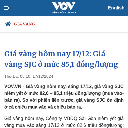
English
GIÁ VÀNG
/
Giá vàng hôm nay 17/12: Giá
Chính trị
Xã hội
Đảng
Tin 24h
vàng SJC ở mức 85,1 đồng/lượng
Tổ chức nhân sự
Dự báo thời tiết
Quốc hội
Giáo dục
Thứ Ba, 05:10, 17/12/2024
Nhận diện sự thật
Dấu ấn VOV
Việc làm
VOV.VN - Giá vàng hôm nay, sáng 17/12, giá vàng SJC
Biển đảo
niêm yết ở mức 82,6 – 85,1 triệu đồng/lượng (mua vào-
bán ra). So với phiên liền trước, giá vàng SJC ổn định
ở cả chiều mua vào và chiều bán ra.
Giá vàng hôm nay, Công ty VBĐQ Sài Gòn niêm yết giá
vàng mua vào sáng 17/12 ở mức 82,6 triệu đồng/lượng;