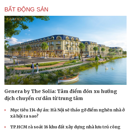
BẤT ĐỘNG SẢN
Sức khỏe
Đời sống
Dinh dưỡng - món ngon
Nhà đẹp
Cây thuốc
Blog
Sản phụ khoa
Tình yêu - Gia đình
Nhi khoa
Genera by The Solia: Tâm điểm đón xu hướng
Nam khoa
dịch chuyển cư dân từ trung tâm
Làm đẹp - giảm cân
Phòng mạch online
Mục tiêu 114 dự án: Hà Nội sẽ tháo gỡ điểm nghẽn nhà ở
Ăn sạch sống khỏe
xã hội ra sao?
TP.HCM rà soát 16 khu đất xây dựng nhà lưu trú công