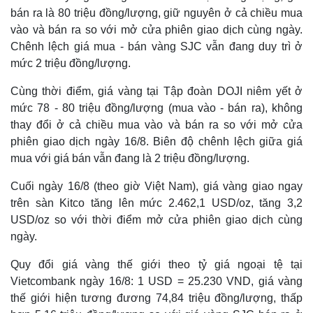
bán ra là 80 triệu đồng/lượng, giữ nguyên ở cả chiều mua
vào và bán ra so với mở cửa phiên giao dịch cùng ngày.
Chênh lệch giá mua - bán vàng SJC vẫn đang duy trì ở
mức 2 triệu đồng/lượng.
Cùng thời điểm, giá vàng tại Tập đoàn DOJI niêm yết ở
mức 78 - 80 triệu đồng/lượng (mua vào - bán ra), không
thay đổi ở cả chiều mua vào và bán ra so với mở cửa
phiên giao dịch ngày 16/8. Biên độ chênh lệch giữa giá
Thế giới
Multimedia
mua với giá bán vẫn đang là 2 triệu đồng/lượng.
Quan sát
Video
Cuối ngày 16/8 (theo giờ Việt Nam), giá vàng giao ngay
Cuộc sống đó đây
Ảnh
trên sàn Kitco tăng lên mức 2.462,1 USD/oz, tăng 3,2
Hồ sơ
E-Magazine
Infographic
USD/oz so với thời điểm mở cửa phiên giao dịch cùng
ngày.
Quy đổi giá vàng thế giới theo tỷ giá ngoại tệ tại
Vietcombank ngày 16/8: 1 USD = 25.230 VND, giá vàng
thế giới hiện tương đương 74,84 triệu đồng/lượng, thấp