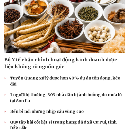
Bộ Y tế chấn chỉnh hoạt động kinh doanh dược
liệu không rõ nguồn gốc
Tuyên Quang xử lý được hơn 40% dự án tồn đọng, kéo
Cải chính
dài
1 người bị thương, 303 nhà dân bị ảnh hưởng do mưa lũ
tại Sơn La
Bền bỉ nối những nhịp cầu vùng cao
Quy tập hài cốt liệt sĩ trong hang đá ở xã Cư Pui, tỉnh
Đắk Lắk