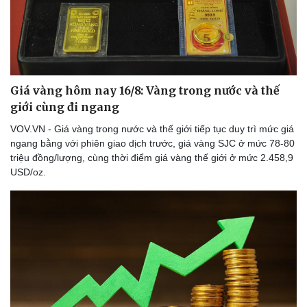
Giá vàng hôm nay 16/8: Vàng trong nước và thế
giới cùng đi ngang
VOV.VN - Giá vàng trong nước và thế giới tiếp tục duy trì mức giá
Thể thao
Ô tô - Xe máy
ngang bằng với phiên giao dịch trước, giá vàng SJC ở mức 78-80
Bóng đá
Ô tô
triệu đồng/lượng, cùng thời điểm giá vàng thế giới ở mức 2.458,9
Lịch thi đấu bóng đá
Xe máy
USD/oz.
Thế giới thể thao
Tư vấn
eSports
Hậu trường