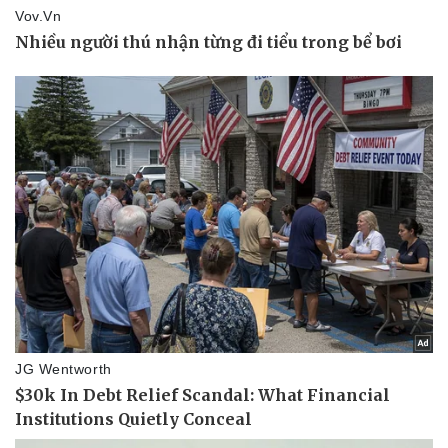
Pháp luật
Quân sự - Quốc phòng
Vụ án
Vũ khí
Tin nóng
Việt Nam
Tư vấn luật
Phân tích