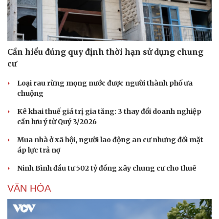
Cần hiểu đúng quy định thời hạn sử dụng chung
cư
Loại rau rừng mọng nước được người thành phố ưa
chuộng
Kê khai thuế giá trị gia tăng: 3 thay đổi doanh nghiệp
cần lưu ý từ Quý 3/2026
Văn hóa
Giải trí
Mua nhà ở xã hội, người lao động an cư nhưng đối mặt
áp lực trả nợ
Sân khấu - Điện ảnh
Nghệ sĩ
Văn học
Thời trang
Ninh Bình đầu tư 502 tỷ đồng xây chung cư cho thuê
Âm nhạc
Sao Việt
Di sản
VĂN HÓA