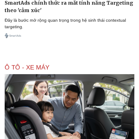
SmartAds chính thức ra mắt tính năng Targeting
theo 'cảm xúc'
Đây là bước mở rộng quan trọng trong hệ sinh thái contextual
targeting.
Ô TÔ - XE MÁY
Doanh nghiệp
Công nghệ
Thông tin doanh nghiệp
Sành điệu
Doanh nghiệp 24h
Tin Công nghệ
Doanh nhân
Trải nghiệm
Vì cộng đồng
Chuyển đổi số