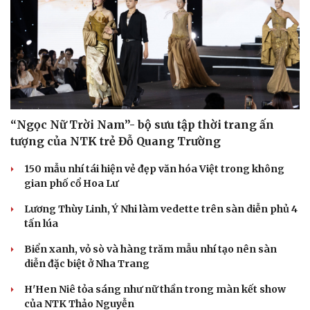
“Ngọc Nữ Trời Nam”- bộ sưu tập thời trang ấn
tượng của NTK trẻ Đỗ Quang Trường
150 mẫu nhí tái hiện vẻ đẹp văn hóa Việt trong không
gian phố cổ Hoa Lư
Lương Thùy Linh, Ý Nhi làm vedette trên sàn diễn phủ 4
tấn lúa
Biển xanh, vỏ sò và hàng trăm mẫu nhí tạo nên sàn
diễn đặc biệt ở Nha Trang
H'Hen Niê tỏa sáng như nữ thần trong màn kết show
của NTK Thảo Nguyễn