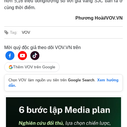
hơn 5,16 triệu đồng/lượng so với giá vàng SJC bán ra ở
cùng thời điểm.
Phương Hoài/VOV.VN
Tag:
VOV
Mời quý độc giả theo dõi VOV.VN trên
Thêm VOV trên Google
Chọn VOV làm nguồn ưu tiên trên
Google Search
.
Xem hướng
dẫn.