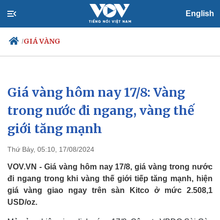
English
GIÁ VÀNG
/
Giá vàng hôm nay 17/8: Vàng
Chính trị
Xã hội
Đảng
Tin 24h
trong nước đi ngang, vàng thế
Tổ chức nhân sự
Dự báo thời tiết
giới tăng mạnh
Quốc hội
Giáo dục
Nhận diện sự thật
Dấu ấn VOV
Việc làm
Thứ Bảy, 05:10, 17/08/2024
Biển đảo
VOV.VN - Giá vàng hôm nay 17/8, giá vàng trong nước
đi ngang trong khi vàng thế giới tiếp tăng mạnh, hiện
giá vàng giao ngay trên sàn Kitco ở mức 2.508,1
USD/oz.