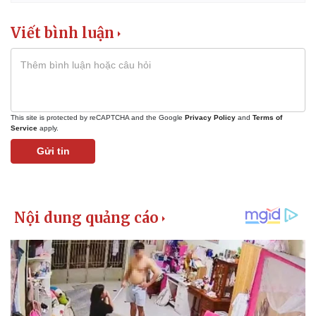
Viết bình luận
This site is protected by reCAPTCHA and the Google
Privacy Policy
and
Terms of
Service
apply.
Gửi tin
Kinh tế
Thị trường
Bất động sản
Giá vàng
Khởi nghiệp
Tiêu dùng
Tỷ giá
Chứng khoán
Giá cà phê