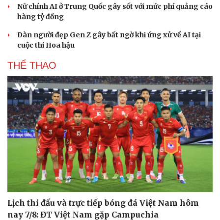
Nữ chính AI ở Trung Quốc gây sốt với mức phí quảng cáo
hàng tỷ đồng
Dàn người đẹp Gen Z gây bất ngờ khi ứng xử về AI tại
cuộc thi Hoa hậu
THỂ THAO
Du lịch
Podcast
Tư vấn
Câu chuyện thời sự
Săn Tour
Đọc truyện đêm khuya
check-in
Cửa sổ tình yêu
Kể chuyện cho bé
Hạt giống tâm hồn
Lịch thi đấu và trực tiếp bóng đá Việt Nam hôm
nay 7/8: ĐT Việt Nam gặp Campuchia