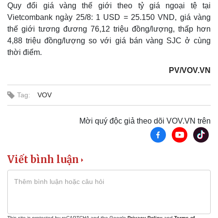
Khởi nghiệp
Tiêu dùng
Quy đổi giá vàng thế giới theo tỷ giá ngoại tệ tại
Tỷ giá
Vietcombank ngày 25/8: 1 USD = 25.150 VND, giá vàng
Chứng khoán
thế giới tương đương 76,12 triệu đồng/lượng, thấp hơn
Giá cà phê
4,88 triệu đồng/lượng so với giá bán vàng SJC ở cùng
thời điểm.
PV/VOV.VN
Tag:
VOV
Mời quý độc giả theo dõi VOV.VN trên
Viết bình luận
This site is protected by reCAPTCHA and the Google
Privacy Policy
and
Terms of