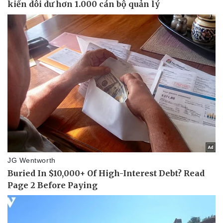
Thể thao
Ô tô - Xe máy
Bóng đá
Ô tô
Lịch thi đấu bóng đá
Xe máy
Thế giới thể thao
Tư vấn
eSports
Hậu trường