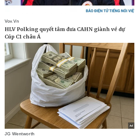
Làm đẹp - giảm cân
Phòng mạch online
Ăn sạch sống khỏe