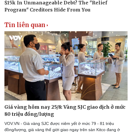
Văn hóa
Giải trí
Sân khấu - Điện ảnh
Nghệ sĩ
Tin liên quan
Văn học
Thời trang
Âm nhạc
Sao Việt
Di sản
Giá vàng hôm nay 25/8: Vàng SJC giao dịch ở mức
80 triệu đồng/lượng
VOV.VN - Giá vàng SJC được niêm yết ở mức 79 - 81 triệu
đồng/lượng, giá vàng thế giới giao ngay trên sàn Kitco đang ở