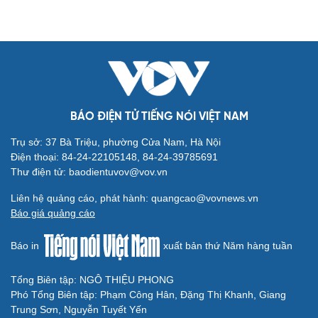
BÁO ĐIỆN TỬ TIẾNG NÓI VIỆT NAM
Trụ sở: 37 Bà Triệu, phường Cửa Nam, Hà Nội
Điện thoại: 84-24-22105148, 84-24-39785691
Thư điện tử: baodientuvov@vov.vn
Cải chính
Liên hệ quảng cáo, phát hành: quangcao@vovnews.vn
Báo giá quảng cáo
Báo in
xuất bản thứ Năm hàng tuần
Tổng Biên tập: NGÔ THIỆU PHONG
Phó Tổng Biên tập: Phạm Công Hân, Đặng Thị Khanh, Giang
Trung Sơn, Nguyễn Tuyết Yến