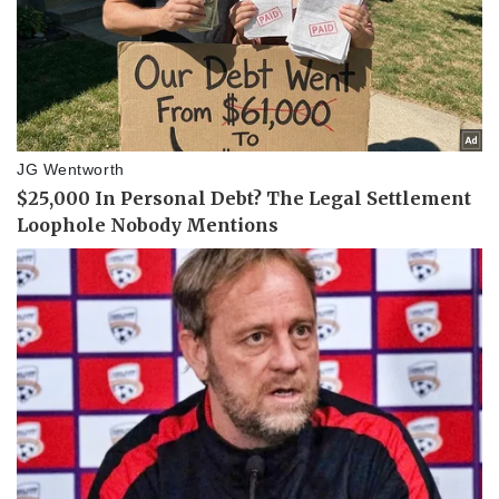
Sức khỏe
Đời sống
Dinh dưỡng - món ngon
Nhà đẹp
Cây thuốc
Blog
Sản phụ khoa
Tình yêu - Gia đình
Nhi khoa
Nam khoa