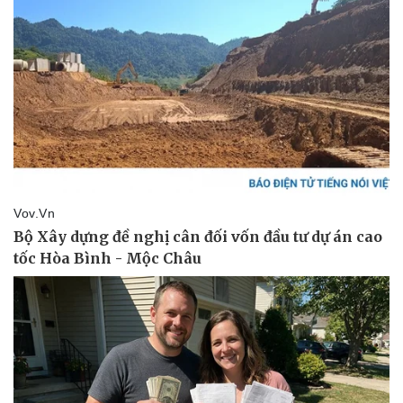
Doanh nghiệp
Công nghệ
Thông tin doanh nghiệp
Sành điệu
Doanh nghiệp 24h
Tin Công nghệ
Doanh nhân
Trải nghiệm
Vì cộng đồng
Chuyển đổi số