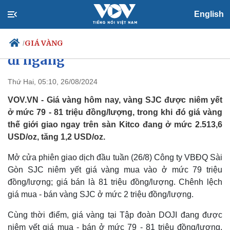
English
Giá vàng hôm nay 26/8: Vàng thế
giới tăng nhẹ, vàng trong nước
GIÁ VÀNG
/
đi ngang
Thứ Hai, 05:10, 26/08/2024
Chính trị
Xã hội
VOV.VN - Giá vàng hôm nay, vàng SJC được niêm yết
Đảng
Tin 24h
ở mức 79 - 81 triệu đồng/lượng, trong khi đó giá vàng
Tổ chức nhân sự
Dự báo thời tiết
thế giới giao ngay trên sàn Kitco đang ở mức 2.513,6
Quốc hội
Giáo dục
USD/oz, tăng 1,2 USD/oz.
Nhận diện sự thật
Dấu ấn VOV
Việc làm
Mở cửa phiên giao dịch đầu tuần (26/8) Công ty VBĐQ Sài
Biển đảo
Gòn SJC niêm yết giá vàng mua vào ở mức 79 triệu
đồng/lượng; giá bán là 81 triệu đồng/lượng. Chênh lệch
giá mua - bán vàng SJC ở mức 2 triệu đồng/lượng.
Cùng thời điểm, giá vàng tại Tập đoàn DOJI đang được
niêm yết giá mua - bán ở mức 79 - 81 triệu đồng/lượng.