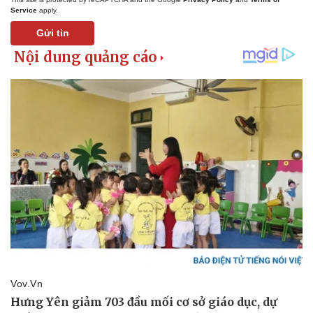
Service
apply.
Gửi tin
Pháp luật
Quân sự - Quốc phòng
Vụ án
Vũ khí
Tin nóng
Việt Nam
Tư vấn luật
Phân tích