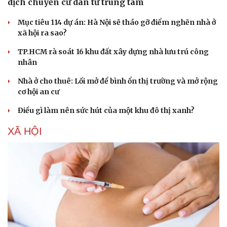
dịch chuyển cư dân từ trung tâm
Mục tiêu 114 dự án: Hà Nội sẽ tháo gỡ điểm nghẽn nhà ở
xã hội ra sao?
TP.HCM rà soát 16 khu đất xây dựng nhà lưu trú công
nhân
Nhà ở cho thuê: Lối mở để bình ổn thị trường và mở rộng
cơ hội an cư
Điều gì làm nên sức hút của một khu đô thị xanh?
XÃ HỘI