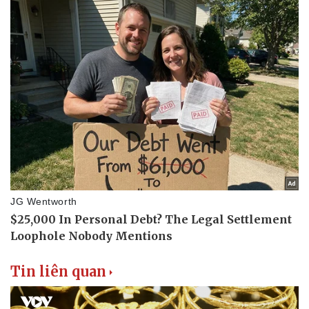
Thể thao
Ô tô - Xe máy
Bóng đá
Ô tô
Lịch thi đấu bóng đá
Xe máy
Thế giới thể thao
Tư vấn
eSports
Hậu trường
Tin liên quan