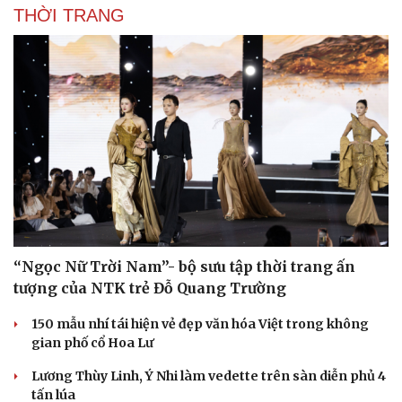
THỜI TRANG
Sức khỏe
Đời sống
Dinh dưỡng - món ngon
Nhà đẹp
Cây thuốc
Blog
Sản phụ khoa
Tình yêu - Gia đình
Nhi khoa
Nam khoa
Làm đẹp - giảm cân
“Ngọc Nữ Trời Nam”- bộ sưu tập thời trang ấn
Phòng mạch online
tượng của NTK trẻ Đỗ Quang Trường
Ăn sạch sống khỏe
150 mẫu nhí tái hiện vẻ đẹp văn hóa Việt trong không
gian phố cổ Hoa Lư
Lương Thùy Linh, Ý Nhi làm vedette trên sàn diễn phủ 4
tấn lúa