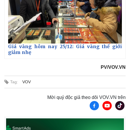
Giá vàng hôm nay 25/12: Giá vàng thế giới
giảm nhẹ
PV/VOV.VN
Tag:
VOV
Mời quý độc giả theo dõi VOV.VN trên
Kinh tế
Thị trường
Bất động sản
Giá vàng
Khởi nghiệp
Tiêu dùng
Tỷ giá
Chứng khoán