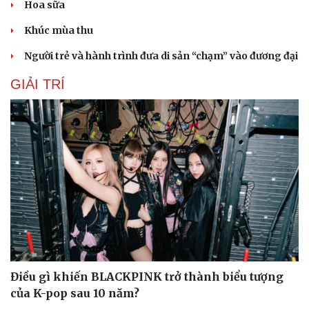
Hoa sữa
Khúc mùa thu
Người trẻ và hành trình đưa di sản “chạm” vào đương đại
GIẢI TRÍ
Du lịch
Podcast
Tư vấn
Câu chuyện thời sự
Điều gì khiến BLACKPINK trở thành biểu tượng
Săn Tour
Đọc truyện đêm khuya
check-in
Cửa sổ tình yêu
của K-pop sau 10 năm?
Kể chuyện cho bé