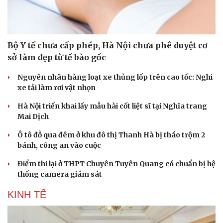
Bộ Y tế chưa cấp phép, Hà Nội chưa phê duyệt cơ
sở làm đẹp từ tế bào gốc
Nguyên nhân hàng loạt xe thủng lốp trên cao tốc: Nghi
xe tải làm rơi vật nhọn
Hà Nội triển khai lấy mẫu hài cốt liệt sĩ tại Nghĩa trang
Mai Dịch
Ô tô đỗ qua đêm ở khu đô thị Thanh Hà bị tháo trộm 2
bánh, công an vào cuộc
Văn hóa
Giải trí
Sân khấu - Điện ảnh
Nghệ sĩ
Điểm thi lại ở THPT Chuyên Tuyên Quang có chuẩn bị hệ
Văn học
Thời trang
thống camera giám sát
Âm nhạc
Sao Việt
Di sản
KINH TẾ