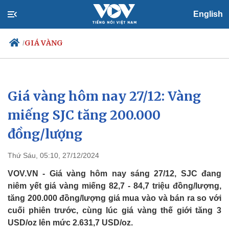
English
GIÁ VÀNG
/
Giá vàng hôm nay 27/12: Vàng
Chính trị
Xã hội
Đảng
Tin 24h
miếng SJC tăng 200.000
Tổ chức nhân sự
Dự báo thời tiết
đồng/lượng
Quốc hội
Giáo dục
Nhận diện sự thật
Dấu ấn VOV
Việc làm
Thứ Sáu, 05:10, 27/12/2024
Biển đảo
VOV.VN - Giá vàng hôm nay sáng 27/12, SJC đang
niêm yết giá vàng miếng 82,7 - 84,7 triệu đồng/lượng,
tăng 200.000 đồng/lượng giá mua vào và bán ra so với
cuối phiên trước, cùng lúc giá vàng thế giới tăng 3
USD/oz lên mức 2.631,7 USD/oz.