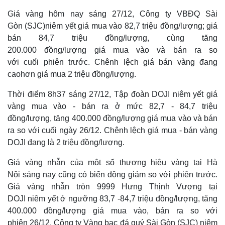
Giá vàng hôm nay sáng 27/12, Công ty VBĐQ Sài
Gòn (SJC)niêm yết giá mua vào 82,7 triệu đồng/lượng; giá
bán 84,7 triệu đồng/lượng, cùng tăng
200.000 đồng/lượng giá mua vào và bán ra so
với cuối phiên trước. Chênh lệch giá bán vàng đang
caohơn giá mua 2 triệu đồng/lượng.
Thời điểm 8h37 sáng 27/12, Tập đoàn DOJI niêm yết giá
vàng mua vào - bán ra ở mức 82,7 - 84,7 triệu
đồng/lượng, tăng 400.000 đồng/lượng giá mua vào và bán
ra so với cuối ngày 26/12. Chênh lệch giá mua - bán vàng
DOJI đang là 2 triệu đồng/lượng.
Giá vàng nhẫn của một số thương hiệu vàng tại Hà
Nội sáng nay cũng có biến động giảm so với phiên trước.
Giá vàng nhẫn tròn 9999 Hưng Thịnh Vượng tại
DOJI niêm yết ở ngưỡng 83,7 -84,7 triệu đồng/lượng, tăng
400.000 đồng/lượng giá mua vào, bán ra so với
phiên 26/12. Công ty Vàng bạc đá quý Sài Gòn (SJC) niêm