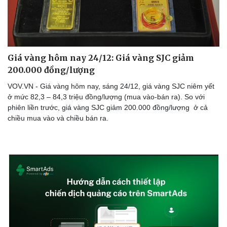
Doanh nghiệp
Công nghệ
Giá vàng hôm nay 24/12: Giá vàng SJC giảm
Thông tin doanh nghiệp
Sành điệu
200.000 đồng/lượng
Doanh nghiệp 24h
Tin Công nghệ
Doanh nhân
Trải nghiệm
VOV.VN - Giá vàng hôm nay, sáng 24/12, giá vàng SJC niêm yết
Vì cộng đồng
Chuyển đổi số
ở mức 82,3 – 84,3 triệu đồng/lượng (mua vào-bán ra). So với
phiên liền trước, giá vàng SJC giảm 200.000 đồng/lượng ở cả
chiều mua vào và chiều bán ra.