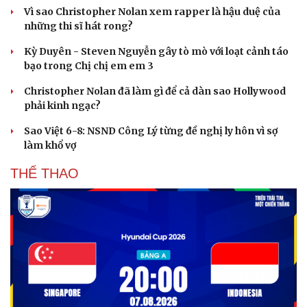
Hạt giống tâm hồn
Vì sao Christopher Nolan xem rapper là hậu duệ của
những thi sĩ hát rong?
Kỳ Duyên - Steven Nguyễn gây tò mò với loạt cảnh táo
bạo trong Chị chị em em 3
Christopher Nolan đã làm gì để cả dàn sao Hollywood
phải kinh ngạc?
Sao Việt 6-8: NSND Công Lý từng đề nghị ly hôn vì sợ
làm khổ vợ
THỂ THAO