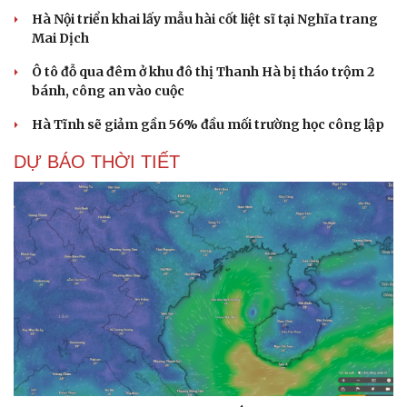
Hà Nội triển khai lấy mẫu hài cốt liệt sĩ tại Nghĩa trang
Mai Dịch
Ô tô đỗ qua đêm ở khu đô thị Thanh Hà bị tháo trộm 2
bánh, công an vào cuộc
Hà Tĩnh sẽ giảm gần 56% đầu mối trường học công lập
DỰ BÁO THỜI TIẾT