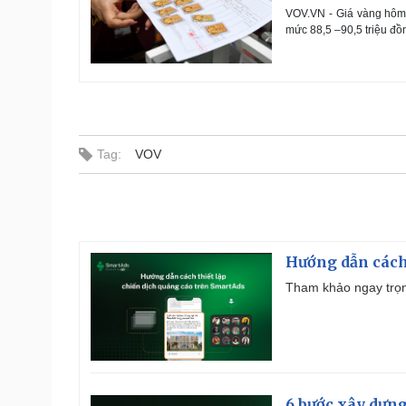
VOV.VN - Giá vàng hôm n
mức 88,5 –90,5 triệu đồ
Tag:
VOV
Hướng dẫn cách
Tham khảo ngay trọn
6 bước xây dựng