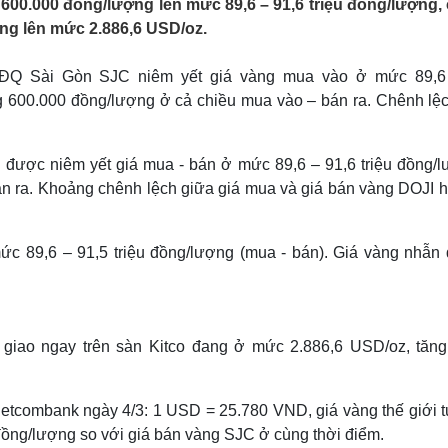
600.000 đồng/lượng lên mức 89,6 – 91,6 triệu đồng/lượng,
Lịch thi đấu bóng đá
Xe máy
tăng lên mức 2.886,6 USD/oz.
Thế giới thể thao
Tư vấn
eSports
V
Hậu trường
BĐQ Sài Gòn SJC niêm yết giá vàng mua vào ở mức 89,6 
ng 600.000 đồng/lượng ở cả chiều mua vào – bán ra. Chênh lệc
Văn hóa
Giải trí
D
Sân khấu - Điện ảnh
Nghệ sĩ
Văn học
Thời trang
 được niêm yết giá mua - bán ở mức 89,6 – 91,6 triệu đồng/l
Âm nhạc
Sao Việt
c
n ra. Khoảng chênh lệch giữa giá mua và giá bán vàng DOJI h
Di sản
c 89,6 – 91,5 triệu đồng/lượng (mua - bán). Giá vàng nhẫn
 giao ngay trên sàn Kitco đang ở mức 2.886,6 USD/oz, tăng
i Vietcombank ngày 4/3: 1 USD = 25.780 VND, giá vàng thế giới
 đồng/lượng so với giá bán vàng SJC ở cùng thời điểm.