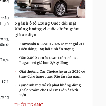
 cùng
Doanh nghiệp 24h
Tin Công nghệ
Doanh nhân
Trải nghiệm
ì cộng đồng
Chuyển đổi số
triệu
Ngành ô tô Trung Quốc đối mặt
h giá
u lịch
Podcast
khủng hoảng vì cuộc chiến giảm
Tư vấn
Câu chuyện thời sự
giá xe điện
Săn Tour
Đọc truyện đêm khuya
ượng,
heck-in
Cửa sổ tình yêu
Kawasaki KLE 500 2026 ra mắt giá 211
iện ở
Kể chuyện cho bé
triệu đồng - Sự hồi sinh ấn tượng
Hạt giống tâm hồn
Gần 2.000 con ốc titan trên siêu xe
 được
Pagani có giá hơn 2,9 tỷ đồng
Giải thưởng Car Choice Awards 2026 có
thay đổi ở hạng mục Dấu ấn của năm
 17,1
Quy định mới về xử phạt không dùng
ghế an toàn cho trẻ em trên ô tô từ
15/8
 tương
THỜI TRANG