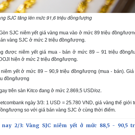
ng SJC tăng lên mức 91,6 triệu đồng/lượng
 Gòn SJC niêm yết giá vàng mua vào ở mức 89 triệu đồng/lượng
 bán vàng SJC ở mức 2 triệu đồng/lượng.
ng được niêm yết giá mua - bán ở mức 89 – 91 triệu đồng/l
DOJI hiện ở mức 2 triệu đồng/lượng.
 niêm yết ở mức 89 – 90,9 triệu đồng/lượng (mua - bán). Giá
ệu đồng/lượng
ngay trên sàn Kitco đang ở mức 2.869,5 USD/oz.
i Vietcombank ngày 3/3: 1 USD = 25.780 VND, giá vàng thế giới
 đồng/lượng so với giá bán vàng SJC ở cùng thời điểm.
nay 2/3: Vàng SJC niêm yết ở mức 88,5 - 90,5 tr