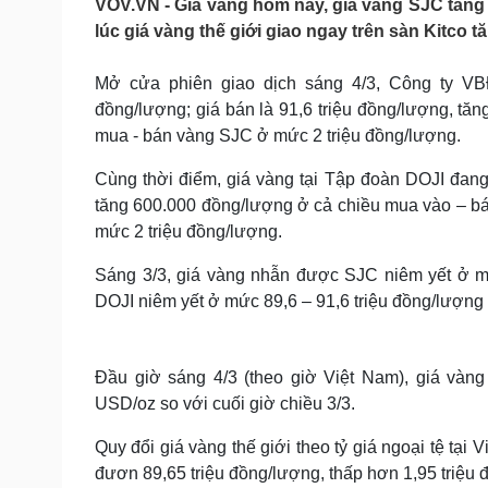
VOV.VN - Giá vàng hôm nay, giá vàng SJC tăng 
Tin nóng
Việt Nam
lúc giá vàng thế giới giao ngay trên sàn Kitco 
Tư vấn luật
Phân tích
Mở cửa phiên giao dịch sáng 4/3, Công ty V
đồng/lượng; giá bán là 91,6 triệu đồng/lượng, tă
Sức khỏe
Đời sống
mua - bán vàng SJC ở mức 2 triệu đồng/lượng.
Dinh dưỡng - món ngon
Nhà đẹp
Cây thuốc
Blog
Cùng thời điểm, giá vàng tại Tập đoàn DOJI đang
Sản phụ khoa
Tình yêu - Gia đình
tăng 600.000 đồng/lượng ở cả chiều mua vào – bá
Nhi khoa
mức 2 triệu đồng/lượng.
Nam khoa
Làm đẹp - giảm cân
Sáng 3/3, giá vàng nhẫn được SJC niêm yết ở mứ
Phòng mạch online
DOJI niêm yết ở mức 89,6 – 91,6 triệu đồng/lượng
Ăn sạch sống khỏe
Cải chính
Đầu giờ sáng 4/3 (theo giờ Việt Nam), giá vàng
USD/oz so với cuối giờ chiều 3/3.
Quy đổi giá vàng thế giới theo tỷ giá ngoại tệ tạ
đươn 89,65 triệu đồng/lượng, thấp hơn 1,95 triệu