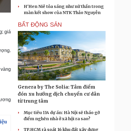
H'Hen Niê tỏa sáng như nữ thần trong
màn kết show của NTK Thảo Nguyễn
BẤT ĐỘNG SẢN
; giá
ượng.
 vàng
Genera by The Solia: Tâm điểm
đón xu hướng dịch chuyển cư dân
 tương
từ trung tâm
Mục tiêu 114 dự án: Hà Nội sẽ tháo gỡ
điểm nghẽn nhà ở xã hội ra sao?
iệu
TP.HCM rà soát 16 khu đất xây dựng