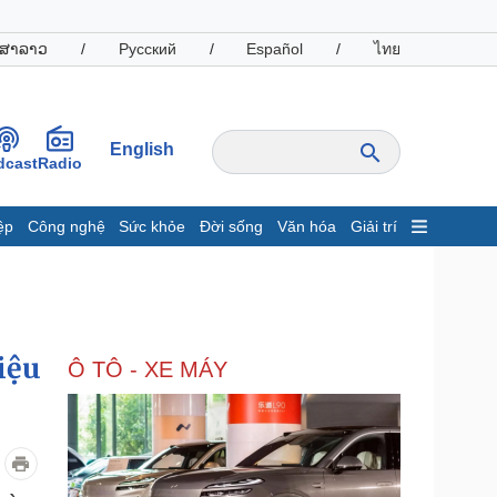
ສາລາວ
/
Русский
/
Español
/
ไทย
English
dcast
Radio
ệp
Công nghệ
Sức khỏe
Đời sống
Văn hóa
Giải trí
inh tế
Thị trường
ất động sản
Giá vàng
hởi nghiệp
Tiêu dùng
Tỷ giá
iệu
Ô TÔ - XE MÁY
Chứng khoán
Giá cà phê
oanh nghiệp
Công nghệ
hông tin doanh nghiệp
Sành điệu