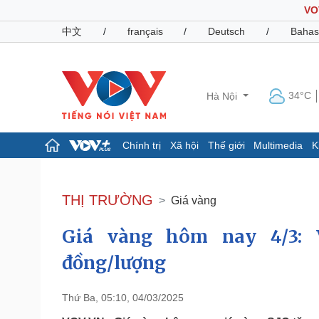
VO
中文
/
français
/
Deutsch
/
Bahas
34°C
Hà Nội
Chính trị
Xã hội
Thế giới
Multimedia
K
Chính trị
Xã hội
Đảng
Tin 24h
THỊ TRƯỜNG
Giá vàng
Tổ chức nhân sự
Dự báo thời tiết
Quốc hội
Giáo dục
Giá vàng hôm nay 4/3: V
Nhận diện sự thật
Dấu ấn VOV
Việc làm
đồng/lượng
Biển đảo
Pháp luật
Quân sự - Quốc phòng
Thứ Ba, 05:10, 04/03/2025
Vụ án
Vũ khí