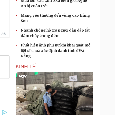
Mưa lớn, cầu tạm ở xã biên giới Nghệ
An bị cuốn trôi
Mang yêu thương đến vùng cao Hùng
Sơn
Nhanh chóng hỗ trợ người dân dập tắt
đám cháy trong đêm
Phát hiện ảnh phụ nữ khi khai quật mộ
liệt sĩ chưa xác định danh tính ở Đà
Nẵng
KINH TẾ