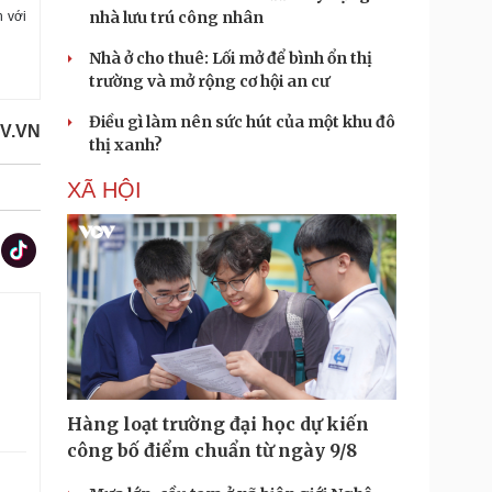
nhà lưu trú công nhân
h với
Nhà ở cho thuê: Lối mở để bình ổn thị
trường và mở rộng cơ hội an cư
Điều gì làm nên sức hút của một khu đô
V.VN
thị xanh?
XÃ HỘI
.
Hàng loạt trường đại học dự kiến
công bố điểm chuẩn từ ngày 9/8