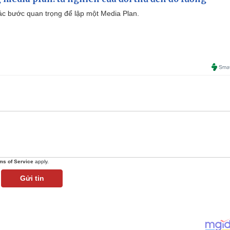
 các bước quan trọng để lập một Media Plan.
ms of Service
apply.
Gửi tin