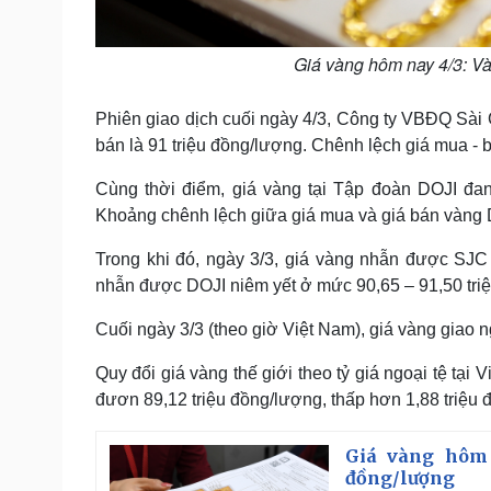
Giá vàng hôm nay 4/3: Và
Phiên giao dịch cuối ngày 4/3, Công ty VBĐQ Sài
bán là 91 triệu đồng/lượng. Chênh lệch giá mua -
Cùng thời điểm, giá vàng tại Tập đoàn DOJI đa
Khoảng chênh lệch giữa giá mua và giá bán vàng 
Trong khi đó, ngày 3/3, giá vàng nhẫn được SJC
nhẫn được DOJI niêm yết ở mức 90,65 – 91,50 tri
Cuối ngày 3/3 (theo giờ Việt Nam), giá vàng giao 
Quy đổi giá vàng thế giới theo tỷ giá ngoại tệ tạ
đươn 89,12 triệu đồng/lượng, thấp hơn 1,88 triệu
Giá vàng hôm 
đồng/lượng