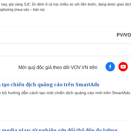
ay, giá vàng SJC ổn định ở cả hai chiều so với liền trước, đang được giao dịc
ng/lượng (mua vào – bán ra).
PV/VO
Mời quý độc giả theo dõi VOV.VN trên
 tạo chiến dịch quảng cáo trên SmartAds
 bộ hướng dẫn cách tạo một chiến dịch quảng cáo mới trên SmartAds
 media plan: từ nghiên cứu đối thủ đến đo lường