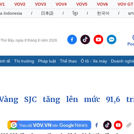
V1
VOV2
VOV3
VOV4
VOV5
VOV6
VOV GT
a Indonesia
/
日本語
/
ខ្មែរ
/
한국어
/
ພາ
Thứ Bảy, ngày 8 tháng 8 năm 2026
Po
inh tế
Thị trường
Pháp luật
Thể thao
Ô tô - Xe máy
Doanh nghi
Thế giới
Multimedia
K
Quan sát
Video
B
Cuộc sống đó đây
Ảnh
K
Hồ sơ
E-Magazine
àng SJC tăng lên mức 91,6 tr
Infographic
Thể thao
Ô tô - Xe máy
D
Bóng đá
Ô tô
T