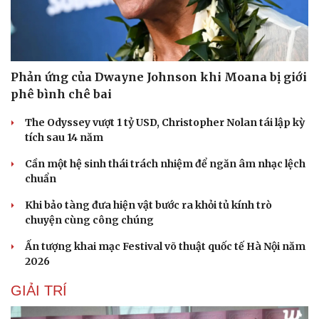
Di sản
Phản ứng của Dwayne Johnson khi Moana bị giới
phê bình chê bai
The Odyssey vượt 1 tỷ USD, Christopher Nolan tái lập kỳ
tích sau 14 năm
Cần một hệ sinh thái trách nhiệm để ngăn âm nhạc lệch
chuẩn
Khi bảo tàng đưa hiện vật bước ra khỏi tủ kính trò
chuyện cùng công chúng
Ấn tượng khai mạc Festival võ thuật quốc tế Hà Nội năm
2026
GIẢI TRÍ