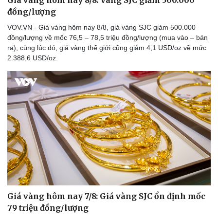
đồng/lượng
VOV.VN - Giá vàng hôm nay 8/8, giá vàng SJC giảm 500.000
đồng/lượng về mốc 76,5 – 78,5 triệu đồng/lượng (mua vào – bán
ra), cùng lúc đó, giá vàng thế giới cũng giảm 4,1 USD/oz về mức
2.388,6 USD/oz.
Thể thao
Ô tô - Xe máy
Bóng đá
Ô tô
Lịch thi đấu bóng đá
Xe máy
Thế giới thể thao
Tư vấn
eSports
Hậu trường
Giá vàng hôm nay 7/8: Giá vàng SJC ổn định mốc
79 triệu đồng/lượng