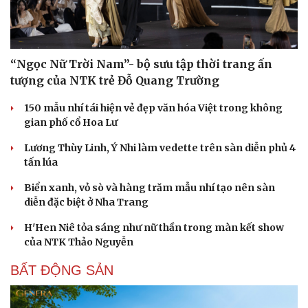
“Ngọc Nữ Trời Nam”- bộ sưu tập thời trang ấn
tượng của NTK trẻ Đỗ Quang Trường
150 mẫu nhí tái hiện vẻ đẹp văn hóa Việt trong không
gian phố cổ Hoa Lư
Lương Thùy Linh, Ý Nhi làm vedette trên sàn diễn phủ 4
tấn lúa
Biển xanh, vỏ sò và hàng trăm mẫu nhí tạo nên sàn
diễn đặc biệt ở Nha Trang
H'Hen Niê tỏa sáng như nữ thần trong màn kết show
của NTK Thảo Nguyễn
BẤT ĐỘNG SẢN