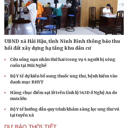
UBND xã Hải Hậu, tỉnh Ninh Bình thông báo thu
hồi đất xây dựng hạ tầng khu dân cư
Cứu sống nạn nhân thứ hai trong vụ 4 người bị sóng
cuốn tại Mũi Nghê
Bộ Y tế dự kiến bổ sung thuốc ung thư, bệnh hiếm vào
danh mục BHYT
Hàng chục điểm sạt lở trên tỉnh lộ 543D ở Nghệ An do
mưa lớn
Bộ Y tế hướng dẫn quy trình khám sàng lọc ung thư vú
tại tuyến xã
Cải chính
DỰ BÁO THỜI TIẾT