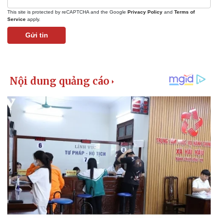
This site is protected by reCAPTCHA and the Google
Privacy Policy
and
Terms of
Service
apply.
Gửi tin
Kinh tế
Thị trường
Bất động sản
Giá vàng
Khởi nghiệp
Tiêu dùng
Tỷ giá
Chứng khoán
Giá cà phê