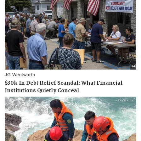
Pháp luật
Quân sự - Quốc phòng
Vụ án
Vũ khí
Tin nóng
Việt Nam
Tư vấn luật
Phân tích