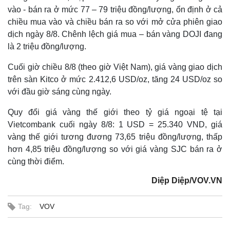
vào - bán ra ở mức 77 – 79 triệu đồng/lượng, ổn định ở cả
chiều mua vào và chiều bán ra so với mở cửa phiên giao
dịch ngày 8/8. Chênh lệch giá mua – bán vàng DOJI đang
là 2 triệu đồng/lượng.
Cuối giờ chiều 8/8 (theo giờ Việt Nam), giá vàng giao dịch
trên sàn Kitco ở mức 2.412,6 USD/oz, tăng 24 USD/oz so
với đầu giờ sáng cùng ngày.
Quy đổi giá vàng thế giới theo tỷ giá ngoại tệ tại
Thế giới
Multimedia
Vietcombank cuối ngày 8/8: 1 USD = 25.340 VND, giá
Quan sát
Video
vàng thế giới tương đương 73,65 triệu đồng/lượng, thấp
Cuộc sống đó đây
Ảnh
hơn 4,85 triệu đồng/lượng so với giá vàng SJC bán ra ở
Hồ sơ
E-Magazine
cùng thời điểm.
Infographic
Diệp Diệp/VOV.VN
Tag:
VOV