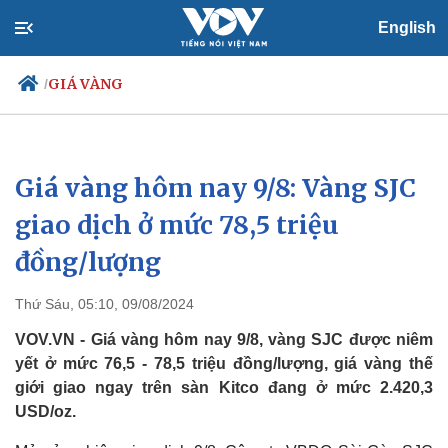
English
GIÁ VÀNG
/
Giá vàng hôm nay 9/8: Vàng SJC
Chính trị
Xã hội
Đảng
Tin 24h
giao dịch ở mức 78,5 triệu
Tổ chức nhân sự
Dự báo thời tiết
đồng/lượng
Quốc hội
Giáo dục
Nhận diện sự thật
Dấu ấn VOV
Việc làm
Thứ Sáu, 05:10, 09/08/2024
Biển đảo
VOV.VN - Giá vàng hôm nay 9/8, vàng SJC được niêm
yết ở mức 76,5 - 78,5 triệu đồng/lượng, giá vàng thế
giới giao ngay trên sàn Kitco đang ở mức 2.420,3
USD/oz.