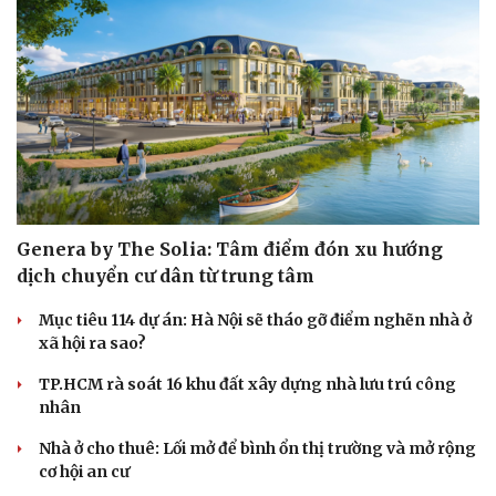
Genera by The Solia: Tâm điểm đón xu hướng
dịch chuyển cư dân từ trung tâm
Sức khỏe
Đời sống
Mục tiêu 114 dự án: Hà Nội sẽ tháo gỡ điểm nghẽn nhà ở
xã hội ra sao?
Dinh dưỡng - món ngon
Nhà đẹp
Cây thuốc
Blog
TP.HCM rà soát 16 khu đất xây dựng nhà lưu trú công
Sản phụ khoa
Tình yêu - Gia đình
nhân
Nhi khoa
Nam khoa
Nhà ở cho thuê: Lối mở để bình ổn thị trường và mở rộng
Làm đẹp - giảm cân
cơ hội an cư
Phòng mạch online