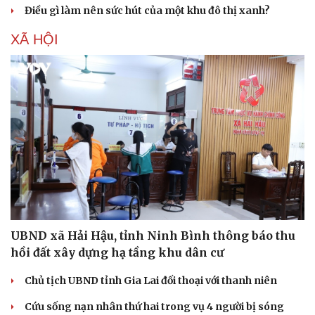
Ăn sạch sống khỏe
Điều gì làm nên sức hút của một khu đô thị xanh?
XÃ HỘI
UBND xã Hải Hậu, tỉnh Ninh Bình thông báo thu
hồi đất xây dựng hạ tầng khu dân cư
Chủ tịch UBND tỉnh Gia Lai đối thoại với thanh niên
Cứu sống nạn nhân thứ hai trong vụ 4 người bị sóng