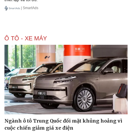
| SmartAds
Ô TÔ - XE MÁY
Doanh nghiệp
Công nghệ
Thông tin doanh nghiệp
Sành điệu
Doanh nghiệp 24h
Tin Công nghệ
Doanh nhân
Trải nghiệm
Vì cộng đồng
Chuyển đổi số
Ngành ô tô Trung Quốc đối mặt khủng hoảng vì
cuộc chiến giảm giá xe điện