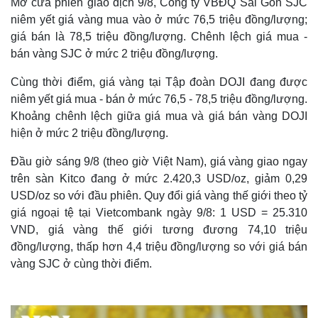
Mở cửa phiên giao dịch 9/8, Công ty VBĐQ Sài Gòn SJC
niêm yết giá vàng mua vào ở mức 76,5 triệu đồng/lượng;
giá bán là 78,5 triệu đồng/lượng. Chênh lệch giá mua -
bán vàng SJC ở mức 2 triệu đồng/lượng.
Cùng thời điểm, giá vàng tại Tập đoàn DOJI đang được
niêm yết giá mua - bán ở mức 76,5 - 78,5 triệu đồng/lượng.
Khoảng chênh lệch giữa giá mua và giá bán vàng DOJI
hiện ở mức 2 triệu đồng/lượng.
Đầu giờ sáng 9/8 (theo giờ Việt Nam), giá vàng giao ngay
trên sàn Kitco đang ở mức 2.420,3 USD/oz, giảm 0,29
USD/oz so với đầu phiên. Quy đổi giá vàng thế giới theo tỷ
giá ngoại tệ tại Vietcombank ngày 9/8: 1 USD = 25.310
VND, giá vàng thế giới tương đương 74,10 triệu
đồng/lượng, thấp hơn 4,4 triệu đồng/lượng so với giá bán
vàng SJC ở cùng thời điểm.