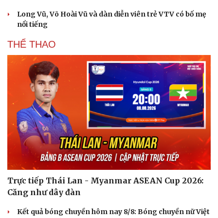
Long Vũ, Võ Hoài Vũ và dàn diễn viên trẻ VTV có bố mẹ
nổi tiếng
THỂ THAO
Trực tiếp Thái Lan - Myanmar ASEAN Cup 2026:
Du lịch
Podcast
Căng như dây đàn
Tư vấn
Câu chuyện thời sự
Săn Tour
Đọc truyện đêm khuya
Kết quả bóng chuyền hôm nay 8/8: Bóng chuyền nữ Việt