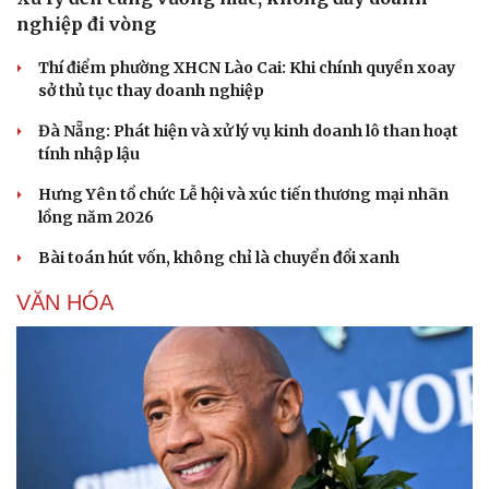
nghiệp đi vòng
Thí điểm phường XHCN Lào Cai: Khi chính quyền xoay
sở thủ tục thay doanh nghiệp
Đà Nẵng: Phát hiện và xử lý vụ kinh doanh lô than hoạt
tính nhập lậu
Hưng Yên tổ chức Lễ hội và xúc tiến thương mại nhãn
lồng năm 2026
Bài toán hút vốn, không chỉ là chuyển đổi xanh
VĂN HÓA
Văn hóa
Giải trí
Sân khấu - Điện ảnh
Nghệ sĩ
Văn học
Thời trang
Âm nhạc
Sao Việt