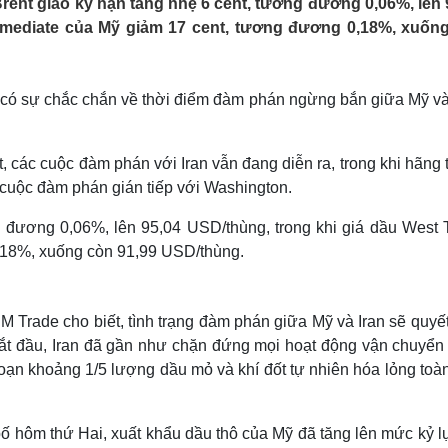
Brent giao kỳ hạn tăng nhẹ 6 cent, tương đương 0,06%, lên 
Lịch thi đấu bóng đá
Xe máy
ermediate của Mỹ giảm 17 cent, tương đương 0,18%, xuốn
Thế giới thể thao
Tư vấn
eSports
V
Hậu trường
g có sự chắc chắn về thời điểm đàm phán ngừng bắn giữa Mỹ và 
Văn hóa
Giải trí
D
Sân khấu - Điện ảnh
Nghệ sĩ
Văn học
Thời trang
 các cuộc đàm phán với Iran vẫn đang diễn ra, trong khi hãng 
Âm nhạc
Sao Việt
c
 cuộc đàm phán gián tiếp với Washington.
Di sản
g đương 0,06%, lên 95,04 USD/thùng, trong khi giá dầu West 
,18%, xuống còn 91,99 USD/thùng.
CM Trade cho biết, tình trạng đàm phán giữa Mỹ và Iran sẽ quyế
h bắt đầu, Iran đã gần như chặn đứng mọi hoạt động vận chuyể
oạn khoảng 1/5 lượng dầu mỏ và khí đốt tự nhiên hóa lỏng toà
bố hôm thứ Hai, xuất khẩu dầu thô của Mỹ đã tăng lên mức kỷ l