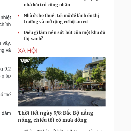
nhà lưu trú công nhân
Nhà ở cho thuê: Lối mở để bình ổn thị
 nhiệt
trường và mở rộng cơ hội an cư
 chính
Điều gì làm nên sức hút của một khu đô
thị xanh?
ù vậy,
XÃ HỘI
ng và
g 9,2
o giúp
ó thể
Thời tiết ngày 9/8: Bắc Bộ nắng
n đàm
nóng, chiều tối có mưa dông