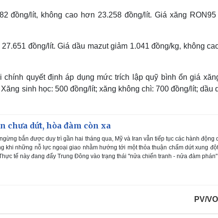
2 đồng/lít, không cao hơn 23.258 đồng/lít. Giá xăng RON95
n 27.651 đồng/lít. Giá dầu mazut giảm 1.041 đồng/kg, không ca
 chính quyết định áp dụng mức trích lập quỹ bình ổn giá xăn
ng sinh học: 500 đồng/lít; xăng không chì: 700 đồng/lít; dầu 
an chưa dứt, hòa đàm còn xa
ngừng bắn được duy trì gần hai tháng qua, Mỹ và Iran vẫn tiếp tục các hành động
ong khi những nỗ lực ngoại giao nhằm hướng tới một thỏa thuận chấm dứt xung độ
Thực tế này đang đẩy Trung Đông vào trạng thái "nửa chiến tranh - nửa đàm phán"
PV/VO