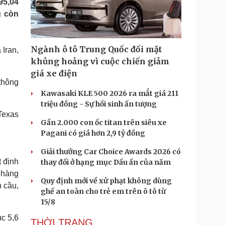
95,04
Doanh nghiệp 24h
Tin Công nghệ
g còn
Doanh nhân
Trải nghiệm
ì cộng đồng
Chuyển đổi số
Ngành ô tô Trung Quốc đối mặt
Iran,
u lịch
Podcast
khủng hoảng vì cuộc chiến giảm
Tư vấn
Câu chuyện thời sự
giá xe điện
Săn Tour
Đọc truyện đêm khuya
thông
heck-in
Cửa sổ tình yêu
Kawasaki KLE 500 2026 ra mắt giá 211
Kể chuyện cho bé
triệu đồng - Sự hồi sinh ấn tượng
Hạt giống tâm hồn
Texas
Gần 2.000 con ốc titan trên siêu xe
Pagani có giá hơn 2,9 tỷ đồng
Giải thưởng Car Choice Awards 2026 có
t định
thay đổi ở hạng mục Dấu ấn của năm
n hàng
Quy định mới về xử phạt không dùng
n cầu,
ghế an toàn cho trẻ em trên ô tô từ
15/8
ục 5,6
THỜI TRANG