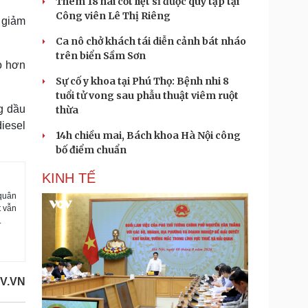
Thêm 18 hài cốt liệt sĩ được quy tập tại
Công viên Lê Thị Riêng
 giảm
Ca nô chở khách tái diễn cảnh bát nháo
trên biển Sầm Sơn
o hơn
Sự cố y khoa tại Phú Thọ: Bệnh nhi 8
tuổi tử vong sau phẫu thuật viêm ruột
g dầu
thừa
diesel
14h chiều mai, Bách khoa Hà Nội công
bố điểm chuẩn
KINH TẾ
 quân
t vẫn
.
V.VN