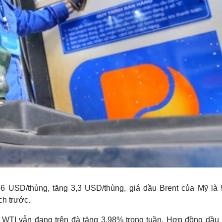
66 USD/thùng, tăng 3,3 USD/thùng, giá dầu Brent của Mỹ là 
ch trước.
và WTI vẫn đang trên đà tăng 3,98% trong tuần. Hợp đồng dầu 