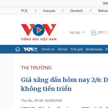
VO
中文
/
français
/
Deutsch
/
Bahas
29°C
Hà Nội
Chính trị
Xã hội
Thế giới
Multimedia
K
Chính trị
Xã hội
Đảng
Tin 24h
THỊ TRƯỜNG
Tổ chức nhân sự
Dự báo thời tiết
Quốc hội
Giáo dục
Giá xăng dầu hôm nay 2/6: 
Nhận diện sự thật
Dấu ấn VOV
Việc làm
không tiến triển
Biển đảo
Pháp luật
Quân sự - Quốc phòng
Thứ Ba, 08:48, 02/06/2026
Vụ án
Vũ khí