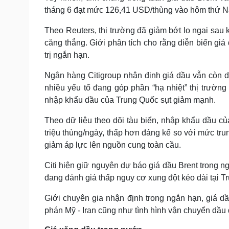
tháng 6 đạt mức 126,41 USD/thùng vào hôm thứ Nă
Theo Reuters, thị trường đã giảm bớt lo ngại sau 
căng thẳng. Giới phân tích cho rằng diễn biến giá 
trị ngắn hạn.
Ngân hàng Citigroup nhận định giá dầu vẫn còn dư 
nhiều yếu tố đang góp phần “hạ nhiệt” thị trườn
nhập khẩu dầu của Trung Quốc sụt giảm mạnh.
Theo dữ liệu theo dõi tàu biển, nhập khẩu dầu c
triệu thùng/ngày, thấp hơn đáng kể so với mức tru
giảm áp lực lên nguồn cung toàn cầu.
Citi hiện giữ nguyên dự báo giá dầu Brent trong 
đang đánh giá thấp nguy cơ xung đột kéo dài tại T
Giới chuyên gia nhận định trong ngắn hạn, giá dầ
phán Mỹ - Iran cũng như tình hình vận chuyển dầu