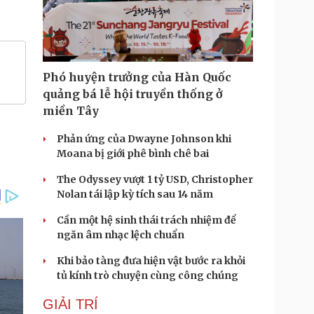
Phó huyện trưởng của Hàn Quốc
quảng bá lễ hội truyền thống ở
miền Tây
Phản ứng của Dwayne Johnson khi
Moana bị giới phê bình chê bai
The Odyssey vượt 1 tỷ USD, Christopher
Nolan tái lập kỳ tích sau 14 năm
Cần một hệ sinh thái trách nhiệm để
ngăn âm nhạc lệch chuẩn
Khi bảo tàng đưa hiện vật bước ra khỏi
tủ kính trò chuyện cùng công chúng
GIẢI TRÍ