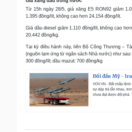
Giá xăng dầu trong nước
Từ 15h ngày 28/5, giá xăng E5 RON92 giảm 1.08
1.395 đồng/lít, không cao hơn 24.154 đồng/lít.
Giá dầu diesel giảm 1.110 đồng/lít, không cao hơ
20.442 đồng/kg.
Tại kỳ điều hành này, liên Bộ Công Thương – Tài
(nguồn tạm ứng từ ngân sách Nhà nước) như sau: Xă
300 đồng/lít; dầu mazut: 700 đồng/kg
Đối đầu Mỹ - Ir
VOV.VN - Bất chấp lệnh 
sự đáp trả lẫn nhau, tr
chưa đạt được đột phá. 