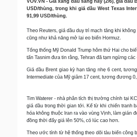
VOV.VN - Giá xăng dầu sáng nay (2/6), giá dầu 
Tin nóng
Việt Nam
USD/thùng, trong khi giá dầu West Texas Int
Tư vấn luật
Phân tích
91,99 USD/thùng.
Theo Reuters, giá dầu duy trì mạch tăng khi khôn
Sức khỏe
Đời sống
cũng như khả năng mở lại eo biển Hormuz.
Dinh dưỡng - món ngon
Nhà đẹp
Cây thuốc
Blog
Tổng thống Mỹ Donald Trump hôm thứ Hai cho biết,
Sản phụ khoa
Tình yêu - Gia đình
tấn Tasnim đưa tin rằng, Tehran đã tạm ngừng các
Nhi khoa
Nam khoa
Giá dầu Brent giao kỳ hạn tăng nhẹ 6 cent, tươn
Làm đẹp - giảm cân
Intermediate của Mỹ giảm 17 cent, tương đương 0
Phòng mạch online
Ăn sạch sống khỏe
Cải chính
Tim Waterer - nhà phân tích thị trường chính tại K
giá dầu trong thời gian tới. Kể từ khi chiến tran
hóa không thuộc Iran ra vào vùng Vịnh, làm gián đ
đồng thời đẩy giá lên 50%, có lúc cao hơn.
Theo ước tính từ hệ thống theo dõi tàu biển công 