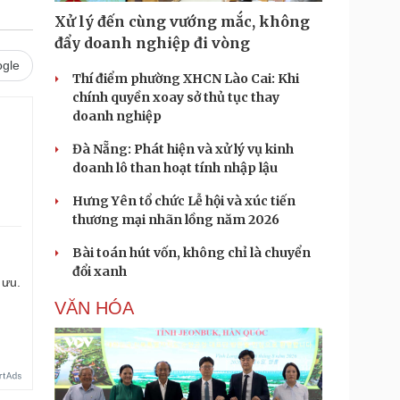
Xử lý đến cùng vướng mắc, không
đẩy doanh nghiệp đi vòng
gle
Thí điểm phường XHCN Lào Cai: Khi
chính quyền xoay sở thủ tục thay
doanh nghiệp
Đà Nẵng: Phát hiện và xử lý vụ kinh
doanh lô than hoạt tính nhập lậu
Hưng Yên tổ chức Lễ hội và xúc tiến
thương mại nhãn lồng năm 2026
Bài toán hút vốn, không chỉ là chuyển
đổi xanh
 ưu.
VĂN HÓA