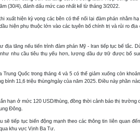
m (30/4), đánh dấu mức cao nhất kể từ tháng 3/2022.
khi xuất hiện kỳ vọng các bên có thể nối lại đàm phán nhằm hạ
dầu hiện phụ thuộc lớn vào các tuyên bố chính trị và rủi ro địa
địa tăng nếu tiến trình đàm phán Mỹ - Iran tiếp tục bế tắc. D
g như nhu cầu tiêu thụ yếu hơn, lượng dầu dự trữ được bổ su
ủa Trung Quốc trong tháng 4 và 5 có thể giảm xuống còn khoản
ng bình 11,6 triệu thùng/ngày của năm 2025. Điều này phần nà
ngắn hạn ở mức 120 USD/thùng, đồng thời cảnh báo thị trường c
rung Đông.
u sẽ tiếp tục biến động mạnh theo các thông tin liên quan đế
 qua khu vực Vịnh Ba Tư.