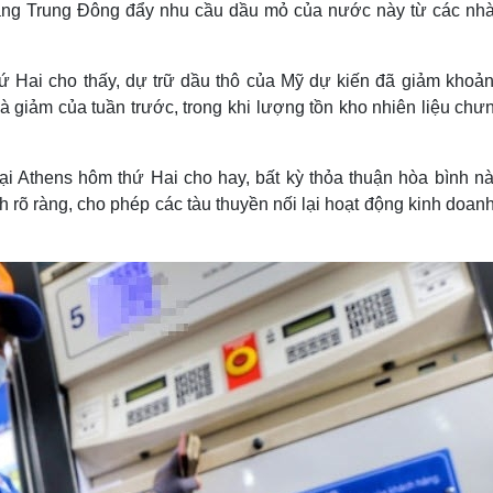
hoảng Trung Đông đẩy nhu cầu dầu mỏ của nước này từ các nh
Hai cho thấy, dự trữ dầu thô của Mỹ dự kiến ​​đã giảm khoản
 đà giảm của tuần trước, trong khi lượng tồn kho nhiên liệu chư
ại Athens hôm thứ Hai cho hay, bất kỳ thỏa thuận hòa bình nà
 rõ ràng, cho phép các tàu thuyền nối lại hoạt động kinh doan