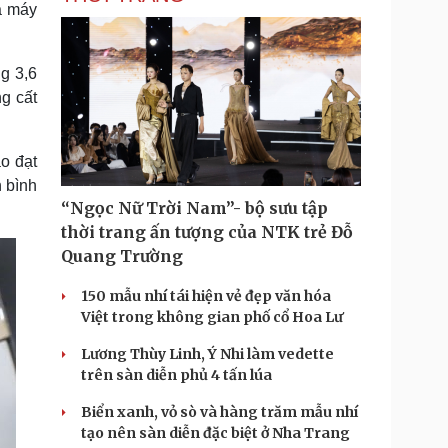
à máy
g 3,6
ng cất
o đạt
h bình
“Ngọc Nữ Trời Nam”- bộ sưu tập
thời trang ấn tượng của NTK trẻ Đỗ
Quang Trường
150 mẫu nhí tái hiện vẻ đẹp văn hóa
Việt trong không gian phố cổ Hoa Lư
Lương Thùy Linh, Ý Nhi làm vedette
trên sàn diễn phủ 4 tấn lúa
Biển xanh, vỏ sò và hàng trăm mẫu nhí
tạo nên sàn diễn đặc biệt ở Nha Trang