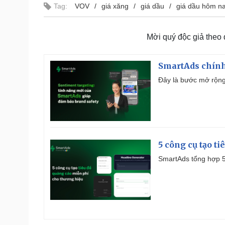
Tag:
VOV
giá xăng
giá dầu
giá dầu hôm n
Mời quý độc giả theo
SmartAds chính 
Đây là bước mở rộng 
5 công cụ tạo t
SmartAds tổng hợp 5 