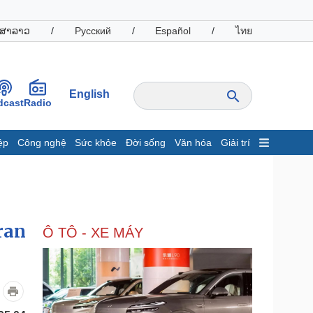
ສາລາວ
/
Русский
/
Español
/
ไทย
English
dcast
Radio
ệp
Công nghệ
Sức khỏe
Đời sống
Văn hóa
Giải trí
inh tế
Thị trường
ất động sản
Giá vàng
hởi nghiệp
Tiêu dùng
Tỷ giá
ran
Ô TÔ - XE MÁY
Chứng khoán
Giá cà phê
oanh nghiệp
Công nghệ
hông tin doanh nghiệp
Sành điệu