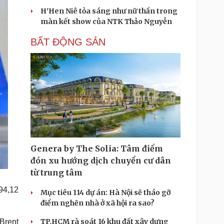
H'Hen Niê tỏa sáng như nữ thần trong
màn kết show của NTK Thảo Nguyễn
BẤT ĐỘNG SẢN
Genera by The Solia: Tâm điểm
đón xu hướng dịch chuyển cư dân
từ trung tâm
94,12
Mục tiêu 114 dự án: Hà Nội sẽ tháo gỡ
điểm nghẽn nhà ở xã hội ra sao?
TP.HCM rà soát 16 khu đất xây dựng
Brent