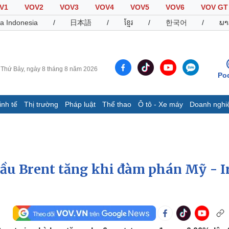
V1
VOV2
VOV3
VOV4
VOV5
VOV6
VOV GT
a Indonesia
/
日本語
/
ខ្មែរ
/
한국어
/
ພາ
Thứ Bảy, ngày 8 tháng 8 năm 2026
Po
inh tế
Thị trường
Pháp luật
Thể thao
Ô tô - Xe máy
Doanh nghi
Thế giới
Multimedia
K
Quan sát
Video
B
Cuộc sống đó đây
Ảnh
K
Hồ sơ
E-Magazine
Dầu Brent tăng khi đàm phán Mỹ - I
Infographic
Thể thao
Ô tô - Xe máy
D
Bóng đá
Ô tô
T