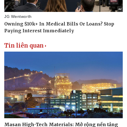
Tin liên quan
Thể thao
Ô tô - Xe máy
Bóng đá
Ô tô
Lịch thi đấu bóng đá
Xe máy
Thế giới thể thao
Tư vấn
eSports
Hậu trường
Masan High-Tech Materials: Mở rộng nền tảng