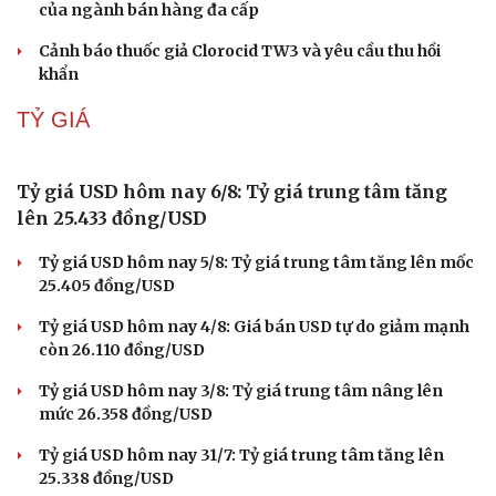
Kết nối dữ liệu là "nút thắt" lớn nhất của Đề án 100
trong truy xuất nguồn gốc
Nhận diện và cách phòng, tránh kinh doanh đa cấp bất
hợp pháp
Siết chặt hoạt động đào tạo bán hàng đa cấp
Tuân thủ pháp luật là chiến lược kinh doanh bền vững
của ngành bán hàng đa cấp
Cảnh báo thuốc giả Clorocid TW3 và yêu cầu thu hồi
khẩn
TỶ GIÁ
Tỷ giá USD hôm nay 6/8: Tỷ giá trung tâm tăng
lên 25.433 đồng/USD