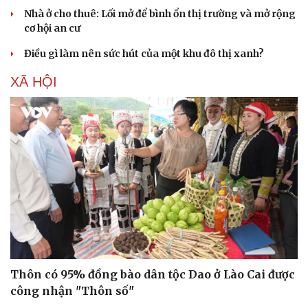
Nhà ở cho thuê: Lối mở để bình ổn thị trường và mở rộng
cơ hội an cư
Điều gì làm nên sức hút của một khu đô thị xanh?
Sức khỏe
Đời sống
Dinh dưỡng - món ngon
Nhà đẹp
XÃ HỘI
Cây thuốc
Blog
Sản phụ khoa
Tình yêu - Gia đình
Nhi khoa
Nam khoa
Làm đẹp - giảm cân
Phòng mạch online
Ăn sạch sống khỏe
Thôn có 95% đồng bào dân tộc Dao ở Lào Cai được
công nhận "Thôn số"