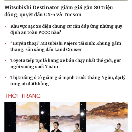
Mitsubishi Destinator giảm giá gần 80 triệu
đồng, quyết đấu CX-5 và Tucson
Khu vực sạc xe điện chung cư cần đáp ứng những quy
định an toàn PCCC nào?
"Huyền thoại" Mitsubishi Pajero tái sinh: Khung gầm
thang, sẵn sàng đấu Land Cruiser
Doanh nghiệp
Công nghệ
Toyota tiếp tục là hãng xe bán chạy nhất thế giới, giữ
Thông tin doanh nghiệp
Sành điệu
ngôi vương suốt 7 năm
Doanh nghiệp 24h
Tin Công nghệ
Doanh nhân
Trải nghiệm
Thị trường ô tô giảm giá mạnh trước tháng Ngâu, đại lý
Vì cộng đồng
Chuyển đổi số
tung ưu đãi khủng
THỜI TRANG