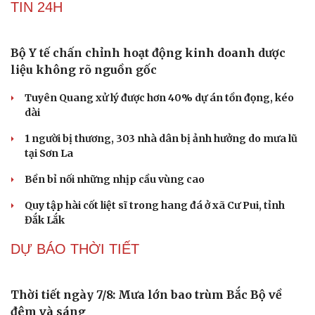
Phê duyệt Chương trình KHCN và đổi mới sáng tạo quốc
gia về công nghệ chiến lược
Bắc Kinh triển khai “nhân viên” robot tại các công viên
Nguy cơ mất tài khoản Microsoft chỉ vì kết nối mạng Wi-
Fi khách sạn
Một việc nhiều gia đình bỏ quên có thể khiến điện mặt
trời giảm tới 40% hiệu suất
TIN 24H
Bộ Y tế chấn chỉnh hoạt động kinh doanh dược
liệu không rõ nguồn gốc
Tuyên Quang xử lý được hơn 40% dự án tồn đọng, kéo
dài
1 người bị thương, 303 nhà dân bị ảnh hưởng do mưa lũ
tại Sơn La