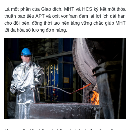
Là một phần của Giao dịch, MHT và HCS ký kết một thỏa
thuận bao tiêu APT và oxit vonfram đem lại lợi ích dài hạn
cho đôi bên, đồng thời tạo nền tảng vững chắc giúp MHT
tối đa hóa số lượng đơn hàng.