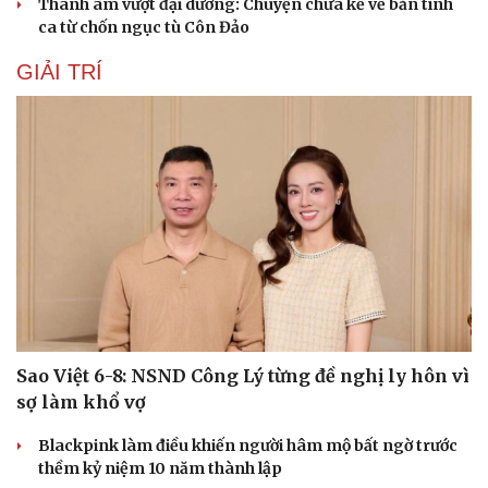
Thanh âm vượt đại dương: Chuyện chưa kể về bản tình
ca từ chốn ngục tù Côn Đảo
GIẢI TRÍ
Sao Việt 6-8: NSND Công Lý từng đề nghị ly hôn vì
sợ làm khổ vợ
Blackpink làm điều khiến người hâm mộ bất ngờ trước
thềm kỷ niệm 10 năm thành lập