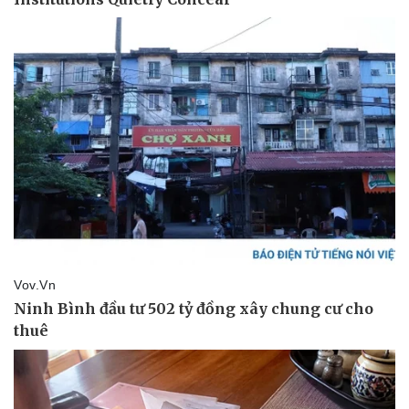
Pháp luật
Quân sự - Quốc phòng
Vụ án
Vũ khí
Tin nóng
Việt Nam