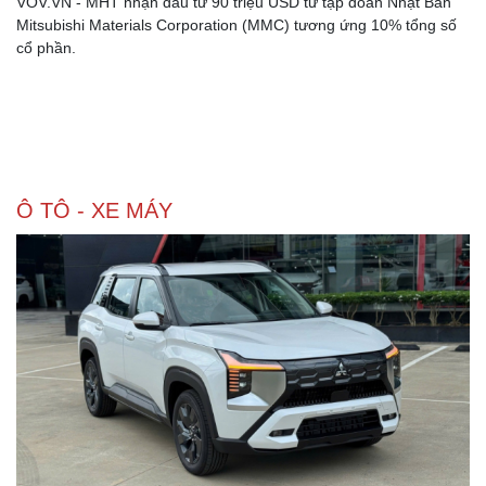
VOV.VN - MHT nhận đầu tư 90 triệu USD từ tập đoàn Nhật Bản
Mitsubishi Materials Corporation (MMC) tương ứng 10% tổng số
cổ phần.
Ô TÔ - XE MÁY