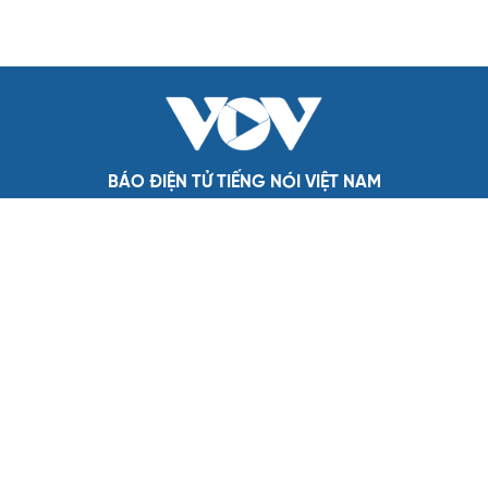
Tỷ giá USD hôm nay 5/8: Tỷ giá trung tâm tăng lên mốc
25.405 đồng/USD
Tỷ giá USD hôm nay 4/8: Giá bán USD tự do giảm mạnh
còn 26.110 đồng/USD
Tỷ giá USD hôm nay 3/8: Tỷ giá trung tâm nâng lên
mức 26.358 đồng/USD
Tỷ giá USD hôm nay 31/7: Tỷ giá trung tâm tăng lên
25.338 đồng/USD
BÁO ĐIỆN TỬ TIẾNG NÓI VIỆT NAM
Trụ sở: 37 Bà Triệu, phường Cửa Nam, Hà Nội
Điện thoại: 84-24-22105148, 84-24-39785691