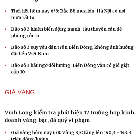
Bền bỉ nối những nhịp cầu vùng cao
Quy tập hài cốt liệt sĩ trong hang đá ở xã Cư Pui, tỉnh
Đắk Lắk
DỰ BÁO THỜI TIẾT
Thời tiết ngày 7/8: Mưa lớn bao trùm Bắc Bộ về
đêm và sáng
Thời tiết hôm nay 6/8: Bắc Bộ mưa lớn, Hà Nội có nơi
mưa rất to
Bão số 3 khiến biển động mạnh, tàu thuyền cần đề
phòng rủi ro
Cải chính
Bão số 3 suy yếu dần trên Biển Đông, không ảnh hưởng
đất liền Việt Nam
Bão số 3 bất ngờ đổi hướng, Biển Đông vẫn có gió giật
cấp 10