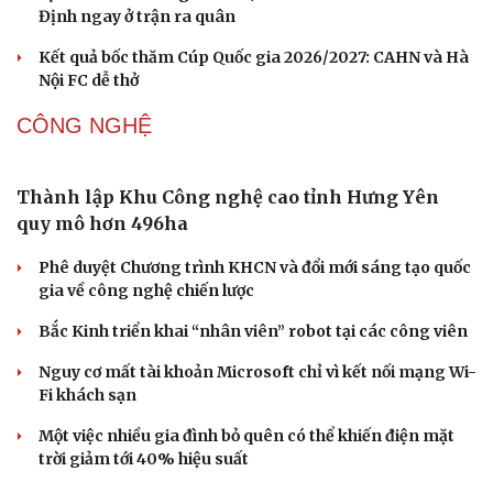
Săn Tour
Đọc truyện đêm khuya
Trương Vinh Hiển và bạn gái thắng áp đảo trong
check-in
Cửa sổ tình yêu
Kể chuyện cho bé
ngày mở màn Ho Chi Minh City Open
Hạt giống tâm hồn
ĐT Việt Nam thiếu 5 trụ cột, cầu thủ Campuchia tươi rói
trên sân tập
Tin bóng đá 6-8: Nhân tố bí ẩn xuất hiện ở trận Việt Nam
vs Campuchia?
Lịch thi đấu V-League 2026/2027: HAGL đối đầu Nam
Định ngay ở trận ra quân
Kết quả bốc thăm Cúp Quốc gia 2026/2027: CAHN và Hà
Nội FC dễ thở
CÔNG NGHỆ
Thành lập Khu Công nghệ cao tỉnh Hưng Yên
quy mô hơn 496ha