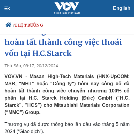
English
THỊ TRƯỜNG
/
Masan High-Tech Materials
hoàn tất thành công việc thoái
vốn tại H.C.Starck
Chính trị
Xã hội
Đảng
Tin 24h
Thứ Sáu, 09:17, 20/12/2024
Tổ chức nhân sự
Dự báo thời tiết
VOV.VN - Masan High-Tech Materials (HNX-UpCOM:
Quốc hội
Giáo dục
Nhận diện sự thật
Dấu ấn VOV
MSR, "MHT" hoặc "Công ty") hôm nay công bố đã
Việc làm
hoàn tất thành công việc chuyển nhượng 100% cổ
Biển đảo
phần tại H.C. Starck Holding (Đức) GmbH (“H.C.
Starck”, “HCS”) cho Mitsubishi Materials Corporation
(“MMC”) Group.
Thương vụ đã được thông báo lần đầu vào tháng 5 năm
2024 (“Giao dịch”).