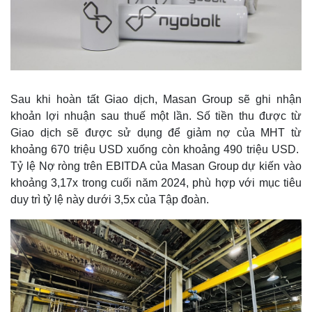
Thế giới
Multimedia
Sau khi hoàn tất Giao dịch, Masan Group sẽ ghi nhận
Quan sát
Video
khoản lợi nhuận sau thuế một lần. Số tiền thu được từ
Cuộc sống đó đây
Ảnh
Giao dịch sẽ được sử dụng để giảm nợ của MHT từ
Hồ sơ
E-Magazine
khoảng 670 triệu USD xuống còn khoảng 490 triệu USD.
Infographic
Tỷ lệ Nợ ròng trên EBITDA của Masan Group dự kiến vào
khoảng 3,17x trong cuối năm 2024, phù hợp với mục tiêu
duy trì tỷ lệ này dưới 3,5x của Tập đoàn.