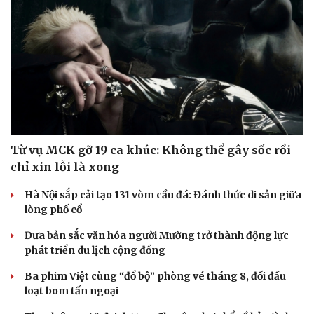
Văn hóa
Giải trí
Sân khấu - Điện ảnh
Nghệ sĩ
Văn học
Thời trang
Âm nhạc
Sao Việt
Di sản
Từ vụ MCK gỡ 19 ca khúc: Không thể gây sốc rồi
chỉ xin lỗi là xong
Hà Nội sắp cải tạo 131 vòm cầu đá: Đánh thức di sản giữa
lòng phố cổ
Đưa bản sắc văn hóa người Mường trở thành động lực
phát triển du lịch cộng đồng
Ba phim Việt cùng “đổ bộ” phòng vé tháng 8, đối đầu
loạt bom tấn ngoại