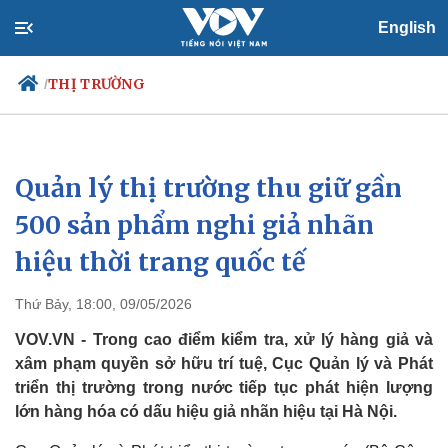
English
THỊ TRƯỜNG
/
Quản lý thị trường thu giữ gần
Chính trị
Xã hội
Đảng
Tin 24h
500 sản phẩm nghi giả nhãn
Tổ chức nhân sự
Dự báo thời tiết
hiệu thời trang quốc tế
Quốc hội
Giáo dục
Nhận diện sự thật
Dấu ấn VOV
Việc làm
Thứ Bảy, 18:00, 09/05/2026
Biển đảo
VOV.VN - Trong cao điểm kiểm tra, xử lý hàng giả và
xâm phạm quyền sở hữu trí tuệ, Cục Quản lý và Phát
triển thị trường trong nước tiếp tục phát hiện lượng
lớn hàng hóa có dấu hiệu giả nhãn hiệu tại Hà Nội.