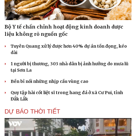
Bộ Y tế chấn chỉnh hoạt động kinh doanh dược
liệu không rõ nguồn gốc
Tuyên Quang xử lý được hơn 40% dự án tồn đọng, kéo
dài
1 người bị thương, 303 nhà dân bị ảnh hưởng do mưa lũ
tại Sơn La
Bền bỉ nối những nhịp cầu vùng cao
Quy tập hài cốt liệt sĩ trong hang đá ở xã Cư Pui, tỉnh
Đắk Lắk
DỰ BÁO THỜI TIẾT