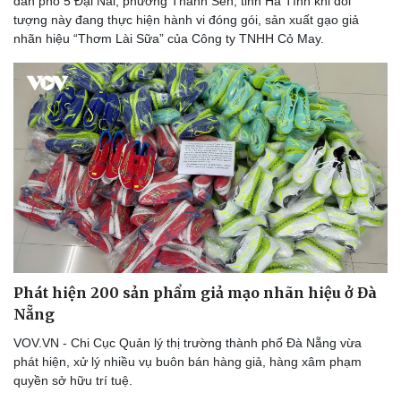
dân phố 5 Đại Nài, phường Thành Sen, tỉnh Hà Tĩnh khi đối
tượng này đang thực hiện hành vi đóng gói, sản xuất gạo giả
nhãn hiệu “Thơm Lài Sữa” của Công ty TNHH Cỏ May.
Phát hiện 200 sản phẩm giả mạo nhãn hiệu ở Đà
Nẵng
VOV.VN - Chi Cục Quản lý thị trường thành phố Đà Nẵng vừa
phát hiện, xử lý nhiều vụ buôn bán hàng giả, hàng xâm phạm
quyền sở hữu trí tuệ.