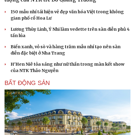
150 mẫu nhí tái hiện vẻ đẹp văn hóa Việt trong không
gian phố cổ Hoa Lư
Lương Thùy Linh, Ý Nhi làm vedette trên sàn diễn phủ 4
tấn lúa
Sức khỏe
Đời sống
Biển xanh, vỏ sò và hàng trăm mẫu nhí tạo nên sàn
diễn đặc biệt ở Nha Trang
Dinh dưỡng - món ngon
Nhà đẹp
Cây thuốc
Blog
H'Hen Niê tỏa sáng như nữ thần trong màn kết show
Sản phụ khoa
Tình yêu - Gia đình
của NTK Thảo Nguyễn
Nhi khoa
Nam khoa
BẤT ĐỘNG SẢN
Làm đẹp - giảm cân
Phòng mạch online
Ăn sạch sống khỏe