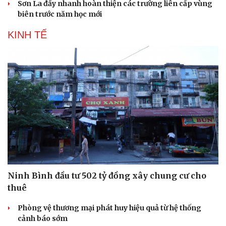
Sơn La đẩy nhanh hoàn thiện các trường liên cấp vùng
biên trước năm học mới
KINH TẾ
Văn hóa
Giải trí
Sân khấu - Điện ảnh
Nghệ sĩ
Văn học
Thời trang
Ninh Bình đầu tư 502 tỷ đồng xây chung cư cho
Âm nhạc
Sao Việt
thuê
Di sản
Phòng vệ thương mại phát huy hiệu quả từ hệ thống
cảnh báo sớm