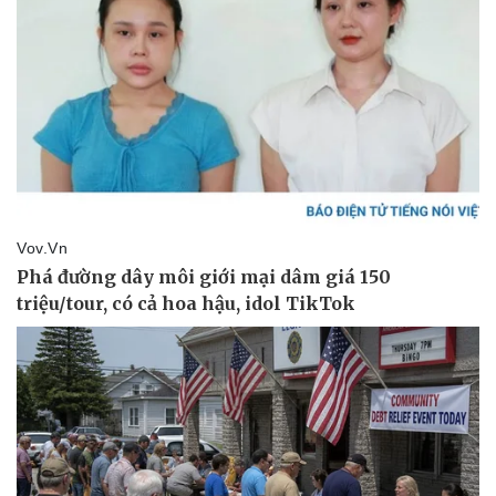
Vụ án
Vũ khí
Tin nóng
Việt Nam
Tư vấn luật
Phân tích