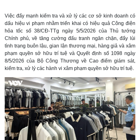
Việc đẩy mạnh kiểm tra và xử lý các cơ sở kinh doanh có
dấu hiệu vi phạm nhằm triển khai có hiệu quả Công điện
hỏa tốc số 38/CĐ-TTg ngày 5/5/2026 của Thủ tướng
Chính phủ, về tăng cường đấu tranh ngăn chặn, đẩy lùi
tình trạng buôn lậu, gian lận thương mại, hàng giả và xâm
phạm quyền sở hữu trí tuệ và Quyết định số 1098 ngày
8/5/2026 của Bộ Công Thương về Cao điểm giám sát,
kiểm tra, xử lý các hành vi xâm phạm quyền sở hữu trí tuệ.
Thế giới
Multimedia
Quan sát
Video
Cuộc sống đó đây
Ảnh
Hồ sơ
E-Magazine
Infographic