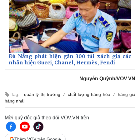
Đà Nẵng phát hiện gần 300 túi xách giả các
nhãn hiệu Gucci, Chanel, Hermès, Fendi
Nguyễn Quỳnh/VOV.VN
Tag:
quản lý thị trường
chất lượng hàng hóa
hàng giả
hàng nhái
Mời quý độc giả theo dõi VOV.VN trên
Thêm VOV trên Google