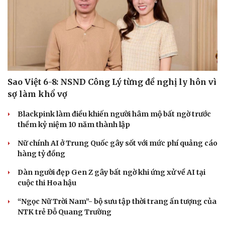
Sao Việt 6-8: NSND Công Lý từng đề nghị ly hôn vì
sợ làm khổ vợ
Blackpink làm điều khiến người hâm mộ bất ngờ trước
thềm kỷ niệm 10 năm thành lập
Nữ chính AI ở Trung Quốc gây sốt với mức phí quảng cáo
hàng tỷ đồng
Dàn người đẹp Gen Z gây bất ngờ khi ứng xử về AI tại
Du lịch
Podcast
cuộc thi Hoa hậu
Tư vấn
Câu chuyện thời sự
“Ngọc Nữ Trời Nam”- bộ sưu tập thời trang ấn tượng của
Săn Tour
Đọc truyện đêm khuya
NTK trẻ Đỗ Quang Trường
check-in
Cửa sổ tình yêu
Kể chuyện cho bé