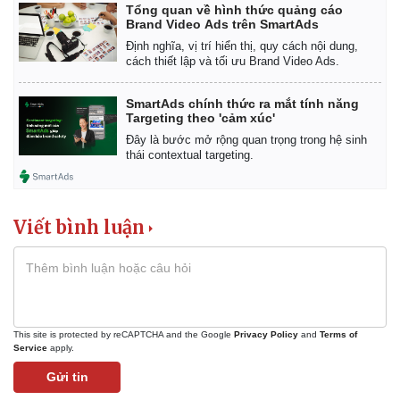
Giá cà phê
Tổng quan về hình thức quảng cáo
Brand Video Ads trên SmartAds
Định nghĩa, vị trí hiển thị, quy cách nội dung,
cách thiết lập và tối ưu Brand Video Ads.
SmartAds chính thức ra mắt tính năng
Targeting theo 'cảm xúc'
Đây là bước mở rộng quan trọng trong hệ sinh
thái contextual targeting.
Viết bình luận
This site is protected by reCAPTCHA and the Google
Privacy Policy
and
Terms of
Service
apply.
Gửi tin