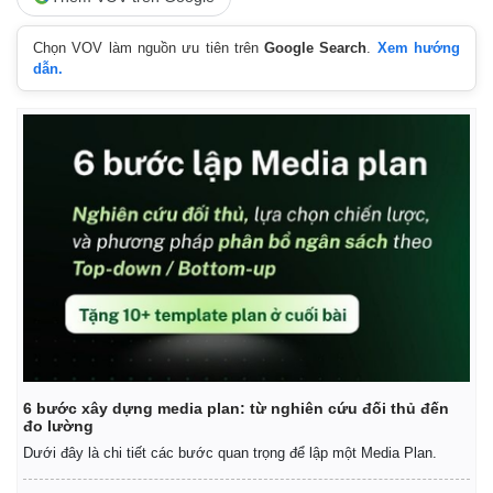
Chọn VOV làm nguồn ưu tiên trên
Google Search
.
Xem hướng
dẫn.
Kinh tế
Thị trường
6 bước xây dựng media plan: từ nghiên cứu đối thủ đến
Bất động sản
Giá vàng
đo lường
Khởi nghiệp
Tiêu dùng
Dưới đây là chi tiết các bước quan trọng để lập một Media Plan.
Tỷ giá
Chứng khoán