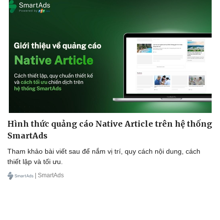
Doanh nghiệp
Công nghệ
Thông tin doanh nghiệp
Sành điệu
Doanh nghiệp 24h
Tin Công nghệ
Doanh nhân
Trải nghiệm
Vì cộng đồng
Chuyển đổi số
Hình thức quảng cáo Native Article trên hệ thống
SmartAds
Tham khảo bài viết sau để nắm vị trí, quy cách nội dung, cách
thiết lập và tối ưu.
| SmartAds