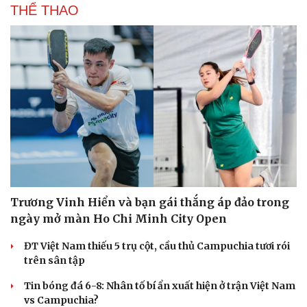
THỂ THAO
Hạt giống tâm hồn
Trương Vinh Hiển và bạn gái thắng áp đảo trong
ngày mở màn Ho Chi Minh City Open
ĐT Việt Nam thiếu 5 trụ cột, cầu thủ Campuchia tươi rói
trên sân tập
Tin bóng đá 6-8: Nhân tố bí ẩn xuất hiện ở trận Việt Nam
vs Campuchia?