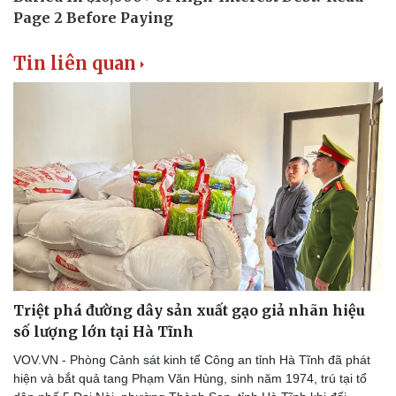
Thể thao
Ô tô - Xe máy
Bóng đá
Ô tô
Lịch thi đấu bóng đá
Xe máy
Tin liên quan
Thế giới thể thao
Tư vấn
eSports
Hậu trường
Triệt phá đường dây sản xuất gạo giả nhãn hiệu
số lượng lớn tại Hà Tĩnh
VOV.VN - Phòng Cảnh sát kinh tế Công an tỉnh Hà Tĩnh đã phát
hiện và bắt quả tang Phạm Văn Hùng, sinh năm 1974, trú tại tổ