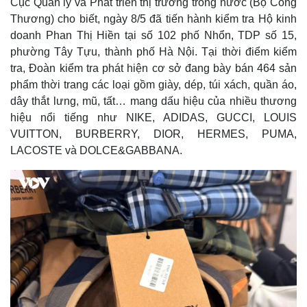
Cục Quản lý và Phát triển thị trường trong nước (Bộ Công
Thương) cho biết, ngày 8/5 đã tiến hành kiểm tra Hộ kinh
doanh Phan Thị Hiền tại số 102 phố Nhổn, TDP số 15,
phường Tây Tựu, thành phố Hà Nội. Tại thời điểm kiểm
tra, Đoàn kiểm tra phát hiện cơ sở đang bày bán 464 sản
phẩm thời trang các loại gồm giày, dép, túi xách, quần áo,
dây thắt lưng, mũ, tất… mang dấu hiệu của nhiều thương
hiệu nổi tiếng như NIKE, ADIDAS, GUCCI, LOUIS
VUITTON, BURBERRY, DIOR, HERMES, PUMA,
LACOSTE và DOLCE&GABBANA.