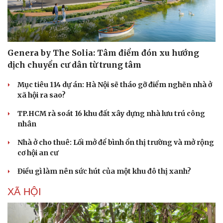
Genera by The Solia: Tâm điểm đón xu hướng
dịch chuyển cư dân từ trung tâm
Mục tiêu 114 dự án: Hà Nội sẽ tháo gỡ điểm nghẽn nhà ở
xã hội ra sao?
TP.HCM rà soát 16 khu đất xây dựng nhà lưu trú công
nhân
Nhà ở cho thuê: Lối mở để bình ổn thị trường và mở rộng
cơ hội an cư
Điều gì làm nên sức hút của một khu đô thị xanh?
XÃ HỘI