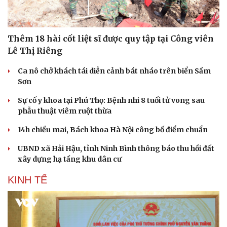
Thêm 18 hài cốt liệt sĩ được quy tập tại Công viên
Lê Thị Riêng
Ca nô chở khách tái diễn cảnh bát nháo trên biển Sầm
Sơn
Sự cố y khoa tại Phú Thọ: Bệnh nhi 8 tuổi tử vong sau
phẫu thuật viêm ruột thừa
14h chiều mai, Bách khoa Hà Nội công bố điểm chuẩn
UBND xã Hải Hậu, tỉnh Ninh Bình thông báo thu hồi đất
xây dựng hạ tầng khu dân cư
KINH TẾ