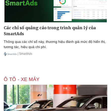
Các chỉ số quảng cáo trong trình quản lý của
SmartAds
Sức khỏe
Đời sống
Thông qua các chỉ số này, thương hiệu đánh giá mức độ hiển thị,
Dinh dưỡng - món ngon
Nhà đẹp
tương tác, hiệu quả chi phí.
Cây thuốc
Blog
| SmartAds
Sản phụ khoa
Tình yêu - Gia đình
Nhi khoa
Nam khoa
Làm đẹp - giảm cân
Phòng mạch online
Ô TÔ - XE MÁY
Ăn sạch sống khỏe