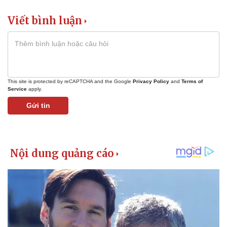
Vụ án
Vũ khí
Tin nóng
Việt Nam
Viết bình luận
Tư vấn luật
Phân tích
This site is protected by reCAPTCHA and the Google
Privacy Policy
and
Terms of
Service
apply.
Gửi tin