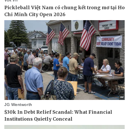
Thể thao
Ô tô - Xe máy
Bóng đá
Ô tô
Lịch thi đấu bóng đá
Xe máy
Thế giới thể thao
Tư vấn
eSports
Hậu trường