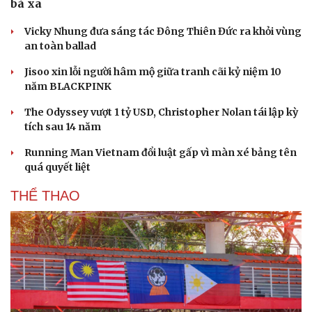
bà xã
Vicky Nhung đưa sáng tác Đông Thiên Đức ra khỏi vùng
an toàn ballad
Jisoo xin lỗi người hâm mộ giữa tranh cãi kỷ niệm 10
năm BLACKPINK
The Odyssey vượt 1 tỷ USD, Christopher Nolan tái lập kỳ
tích sau 14 năm
Running Man Vietnam đổi luật gấp vì màn xé bảng tên
quá quyết liệt
THỂ THAO
Cải chính