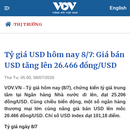
English
THỊ TRƯỜNG
/
Tỷ giá USD hôm nay 8/7: Giá bán
Chính trị
Xã hội
Đảng
Tin 24h
USD tăng lên 26.466 đồng/USD
Tổ chức nhân sự
Dự báo thời tiết
Quốc hội
Giáo dục
Thứ Tư, 05:00, 08/07/2026
Nhận diện sự thật
Dấu ấn VOV
Việc làm
VOV.VN - Tỷ giá hôm nay (8/7), chứng kiến tỷ giá trung
Biển đảo
tâm tại Ngân hàng Nhà nước đi lên, đạt 25.206
đồng/USD. Cùng chiều biến động, một số ngân hàng
thương mại lớn cùng nâng giá bán USD lên mốc
26.466 đồng/USD. Chỉ số USD index đạt 101,18 điểm.
Tỷ giá ngày 8/7