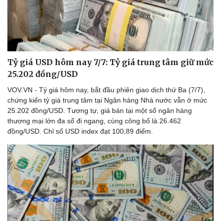
Doanh nghiệp
Công nghệ
Thông tin doanh nghiệp
Sành điệu
Tỷ giá USD hôm nay 7/7: Tỷ giá trung tâm giữ mức
Doanh nghiệp 24h
Tin Công nghệ
25.202 đồng/USD
Doanh nhân
Trải nghiệm
VOV.VN - Tỷ giá hôm nay, bắt đầu phiên giao dịch thứ Ba (7/7),
Vì cộng đồng
Chuyển đổi số
chứng kiến tỷ giá trung tâm tại Ngân hàng Nhà nước vẫn ở mức
25.202 đồng/USD. Tương tự, giá bán tại một số ngân hàng
thương mại lớn đa số đi ngang, cùng công bố là 26.462
đồng/USD. Chỉ số USD index đạt 100,89 điểm.