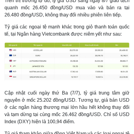
Trên thị trường tự do, tỷ giá USD sáng ngày 8/7 giao dịch
quanh mốc 26.450 đồng/USD mua vào và bán ra tại
26.480 đồng/USD, không thay đổi nhiều phiên liên tiếp.
Tỷ giá các ngoại tệ mạnh khác trong giỏ thanh toán quốc
tế, tại Ngân hàng Vietcombank được niêm yết như sau:
Thế giới
Multimedia
Cập nhật cuối ngày thứ Ba (7/7), tỷ giá trung tâm giữ
Quan sát
Video
nguyên ở mốc 25.202 đồng/USD. Tương tự, giá bán USD
Cuộc sống đó đây
Ảnh
Hồ sơ
E-Magazine
ở các ngân hàng thương mại lớn hầu hết không thay đổi
Infographic
và tạm dừng tại cùng mốc 26.462 đồng/USD. Chỉ số USD
Index (DXY) hiện là 100,94 điểm.
Tỷ giá tham khảo giữa đồng Việt Nam và các loại ngoại tệ