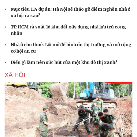
Mục tiêu 114 dự án: Hà Nội sẽ tháo gỡ điểm nghẽn nhà ở
xã hội ra sao?
TP.HCM rà soát 16 khu đất xây dựng nhà lưu trú công
nhân
Nhà ở cho thuê: Lối mở để bình ổn thị trường và mở rộng
cơ hội an cư
Điều gì làm nên sức hút của một khu đô thị xanh?
XÃ HỘI