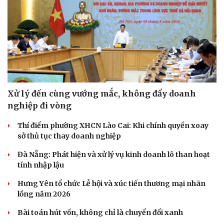
Xử lý đến cùng vướng mắc, không đẩy doanh
nghiệp đi vòng
Thí điểm phường XHCN Lào Cai: Khi chính quyền xoay
sở thủ tục thay doanh nghiệp
Đà Nẵng: Phát hiện và xử lý vụ kinh doanh lô than hoạt
tính nhập lậu
Du lịch
Podcast
Hưng Yên tổ chức Lễ hội và xúc tiến thương mại nhãn
Tư vấn
Câu chuyện thời sự
lồng năm 2026
Săn Tour
Đọc truyện đêm khuya
check-in
Cửa sổ tình yêu
Bài toán hút vốn, không chỉ là chuyển đổi xanh
Kể chuyện cho bé