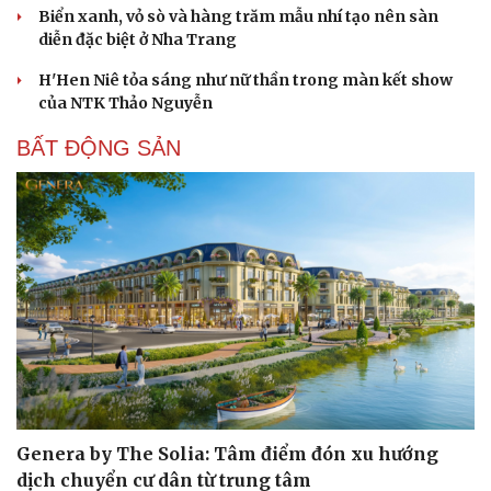
Biển xanh, vỏ sò và hàng trăm mẫu nhí tạo nên sàn
diễn đặc biệt ở Nha Trang
H'Hen Niê tỏa sáng như nữ thần trong màn kết show
của NTK Thảo Nguyễn
BẤT ĐỘNG SẢN
Văn hóa
Giải trí
Sân khấu - Điện ảnh
Nghệ sĩ
Văn học
Thời trang
Âm nhạc
Sao Việt
Di sản
Genera by The Solia: Tâm điểm đón xu hướng
dịch chuyển cư dân từ trung tâm