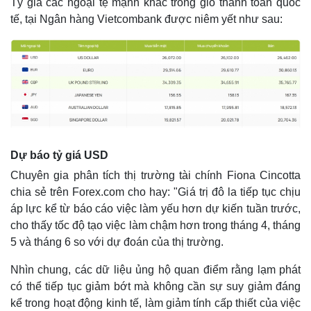
Tỷ giá các ngoại tệ mạnh khác trong giỏ thanh toán quốc
tế, tại Ngân hàng Vietcombank được niêm yết như sau:
Dự báo tỷ giá USD
Chuyên gia phân tích thị trường tài chính Fiona Cincotta
chia sẻ trên Forex.com cho hay: "Giá trị đô la tiếp tục chịu
áp lực kể từ báo cáo việc làm yếu hơn dự kiến ​​tuần trước,
cho thấy tốc độ tạo việc làm chậm hơn trong tháng 4, tháng
Kinh tế
Thị trường
5 và tháng 6 so với dự đoán của thị trường.
Bất động sản
Giá vàng
Nhìn chung, các dữ liệu ủng hộ quan điểm rằng lạm phát
Khởi nghiệp
Tiêu dùng
có thể tiếp tục giảm bớt mà không cần sự suy giảm đáng
Tỷ giá
kể trong hoạt động kinh tế, làm giảm tính cấp thiết của việc
Chứng khoán