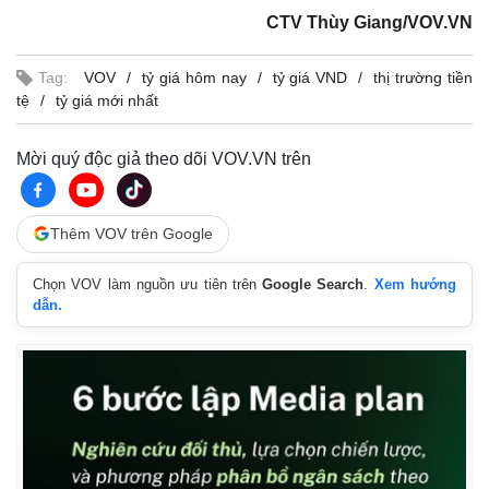
CTV Thùy Giang/VOV.VN
Tag:
VOV
tỷ giá hôm nay
tỷ giá VND
thị trường tiền
tệ
tỷ giá mới nhất
Mời quý độc giả theo dõi VOV.VN trên
Thêm VOV trên Google
Chọn VOV làm nguồn ưu tiên trên
Google Search
.
Xem hướng
dẫn.