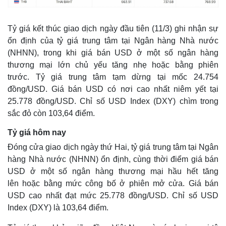
Kinh tế
Thị trường
Bất động sản
Giá vàng
Khởi nghiệp
Tiêu dùng
Tỷ giá kết thúc giao dịch ngày đầu tiên (11/3) ghi nhận sự
Tỷ giá
ổn định của tỷ giá trung tâm tại Ngân hàng Nhà nước
Chứng khoán
(NHNN), trong khi giá bán USD ở một số ngân hàng
Giá cà phê
thương mại lớn chủ yếu tăng nhẹ hoặc bằng phiên
trước. Tỷ giá trung tâm tạm dừng tại mốc 24.754
đồng/USD. Giá bán USD có nơi cao nhất niêm yết tại
25.778 đồng/USD. Chỉ số USD Index (DXY) chìm trong
sắc đỏ còn 103,64 điểm.
Tỷ giá hôm nay
Đóng cửa giao dịch ngày thứ Hai, tỷ giá trung tâm tại Ngân
hàng Nhà nước (NHNN) ổn định, cùng thời điểm giá bán
USD ở một số ngân hàng thương mại hầu hết tăng
lên hoặc bằng mức công bố ở phiên mở cửa. Giá bán
USD cao nhất đạt mức 25.778 đồng/USD. Chỉ số USD
Index (DXY) là 103,64 điểm.