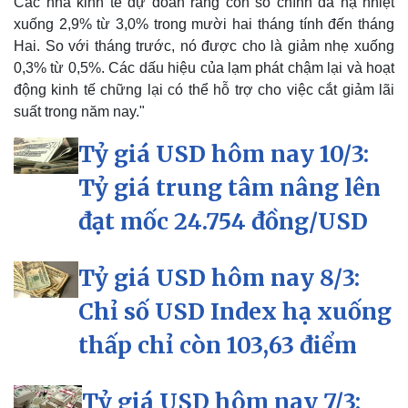
Các nhà kinh tế dự đoán rằng con số chính đã hạ nhiệt
xuống 2,9% từ 3,0% trong mười hai tháng tính đến tháng
Hai. So với tháng trước, nó được cho là giảm nhẹ xuống
0,3% từ 0,5%. Các dấu hiệu của lạm phát chậm lại và hoạt
động kinh tế chững lại có thể hỗ trợ cho việc cắt giảm lãi
suất trong năm nay."
Tỷ giá USD hôm nay 10/3:
Tỷ giá trung tâm nâng lên
đạt mốc 24.754 đồng/USD
Tỷ giá USD hôm nay 8/3:
Chỉ số USD Index hạ xuống
thấp chỉ còn 103,63 điểm
Tỷ giá USD hôm nay 7/3: