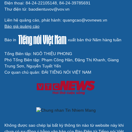
Điện thoại: 84-24-22105148, 84-24-39785691
Thư điện tử: baodientuvov@vov.vn
Liên hệ quảng cáo, phát hành: quangcao@vovnews.vn
Báo giá quảng cáo
Báo in
xuất bản thứ Năm hàng tuần
Tổng Biên tập: NGÔ THIỆU PHONG
Phó Tổng Biên tập: Phạm Công Hân, Đặng Thị Khanh, Giang
Trung Sơn, Nguyễn Tuyết Yến
Cơ quan chủ quản: ĐÀI TIẾNG NÓI VIỆT NAM
Không được sao chép lại bất kỳ thông tin nào từ website này khi
chưa có sự đồng ý bằng văn bản của Báo Điện tử Tiếng nói Việt