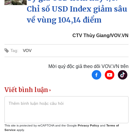
Chỉ số USD Index giảm sâu
về vùng 104,14 điểm
CTV Thùy Giang/VOV.VN
Doanh nghiệp
Công nghệ
Thông tin doanh nghiệp
Sành điệu
Tag:
VOV
Doanh nghiệp 24h
Tin Công nghệ
Doanh nhân
Trải nghiệm
Mời quý độc giả theo dõi VOV.VN trên
Vì cộng đồng
Chuyển đổi số
Viết bình luận
This site is protected by reCAPTCHA and the Google
Privacy Policy
and
Terms of
Service
apply.