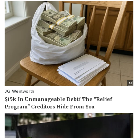
Sức khỏe
Đời sống
Dinh dưỡng - món ngon
Nhà đẹp
Cây thuốc
Blog
Sản phụ khoa
Tình yêu - Gia đình
Nhi khoa
Nam khoa
Làm đẹp - giảm cân
Phòng mạch online
Ăn sạch sống khỏe