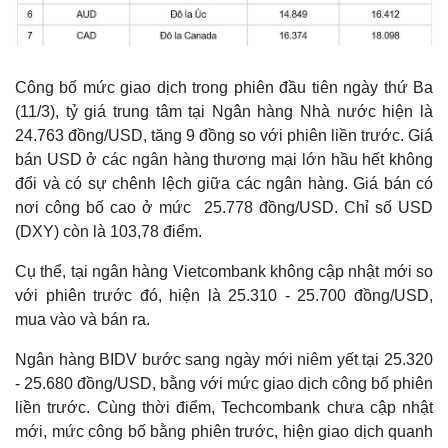
Công bố mức giao dịch trong phiên đầu tiên ngày thứ Ba
(11/3), tỷ giá trung tâm tại Ngân hàng Nhà nước hiện là
Thế giới
Multimedia
24.763 đồng/USD, tăng 9 đồng so với phiên liền trước. Giá
Quan sát
Video
bán USD ở các ngân hàng thương mại lớn hầu hết không
Cuộc sống đó đây
Ảnh
đổi và có sự chênh lệch giữa các ngân hàng. Giá bán có
Hồ sơ
E-Magazine
nơi công bố cao ở mức 25.778 đồng/USD. Chỉ số USD
Infographic
(DXY) còn là 103,78 điểm.
Cụ thể, tại ngân hàng Vietcombank không cập nhật mới so
với phiên trước đó, hiện là 25.310 - 25.700 đồng/USD,
mua vào và bán ra.
Ngân hàng BIDV bước sang ngày mới niêm yết tại 25.320
- 25.680 đồng/USD, bằng với mức giao dịch công bố phiên
liền trước. Cùng thời điểm, Techcombank chưa cập nhật
mới, mức công bố bằng phiên trước, hiện giao dịch quanh