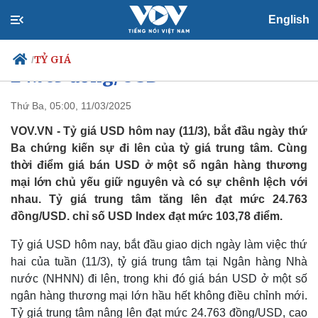
Tỷ giá USD hôm nay 11/3: Tỷ giá
English
trung tâm đi lên chạm mức
TỶ GIÁ
/
24.763 đồng/USD
Thứ Ba, 05:00, 11/03/2025
VOV.VN - Tỷ giá USD hôm nay (11/3), bắt đầu ngày thứ
Chính trị
Xã hội
Ba chứng kiến sự đi lên của tỷ giá trung tâm. Cùng
Đảng
Tin 24h
thời điểm giá bán USD ở một số ngân hàng thương
Tổ chức nhân sự
Dự báo thời tiết
mại lớn chủ yếu giữ nguyên và có sự chênh lệch với
Quốc hội
Giáo dục
Nhận diện sự thật
Dấu ấn VOV
nhau. Tỷ giá trung tâm tăng lên đạt mức 24.763
Việc làm
đồng/USD. chỉ số USD Index đạt mức 103,78 điểm.
Biển đảo
Tỷ giá USD hôm nay, bắt đầu giao dịch ngày làm việc thứ
hai của tuần (11/3), tỷ giá trung tâm tại Ngân hàng Nhà
nước (NHNN) đi lên, trong khi đó giá bán USD ở một số
ngân hàng thương mại lớn hầu hết không điều chỉnh mới.
Tỷ giá trung tâm nâng lên đạt mức 24.763 đồng/USD, cao