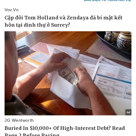
Du lịch
Podcast
Tư vấn
Câu chuyện thời sự
Săn Tour
Đọc truyện đêm khuya
check-in
Cửa sổ tình yêu
Kể chuyện cho bé
Hạt giống tâm hồn