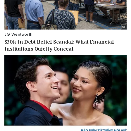
Sân khấu - Điện ảnh
Nghệ sĩ
Văn học
Thời trang
Âm nhạc
Sao Việt
Di sản