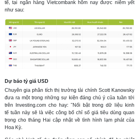
tế, tại ngân hàng Vietcombank hôm nay được niêm yết
như sau:
Thể thao
Ô tô - Xe máy
Bóng đá
Ô tô
Dự báo tỷ giá USD
Lịch thi đấu bóng đá
Xe máy
Chuyên gia phân tích thị trường tài chính Scott Kanowsky
Thế giới thể thao
Tư vấn
đưa ra một trong những sự kiện đáng chú ý của tuần tới
eSports
Hậu trường
trên Investing.com cho hay: "Nổi bật trong dữ liệu kinh
tế tuần này sẽ là việc công bố chỉ số giá tiêu dùng quan
trọng cho tháng Hai cập nhật về tình hình lạm phát của
Hoa Kỳ.