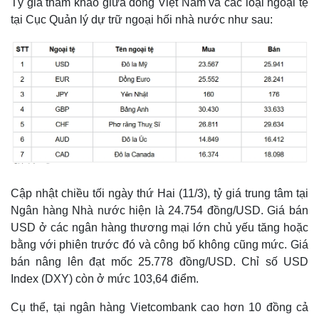
Tỷ giá tham khảo giữa đồng Việt Nam và các loại ngoại tệ
tại Cục Quản lý dự trữ ngoại hối nhà nước như sau:
Cập nhật chiều tối ngày thứ Hai (11/3), tỷ giá trung tâm tại
Ngân hàng Nhà nước hiện là 24.754 đồng/USD. Giá bán
USD ở các ngân hàng thương mại lớn chủ yếu tăng hoặc
bằng với phiên trước đó và công bố không cũng mức. Giá
Pháp luật
Quân sự - Quốc phòng
bán nâng lên đạt mốc 25.778 đồng/USD. Chỉ số USD
Vụ án
Vũ khí
Index (DXY) còn ở mức 103,64 điểm.
Tin nóng
Việt Nam
Tư vấn luật
Phân tích
Cụ thể, tại ngân hàng Vietcombank cao hơn 10 đồng cả