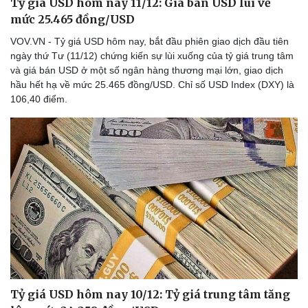
Tỷ giá USD hôm nay 11/12: Giá bán USD lùi về
mức 25.465 đồng/USD
VOV.VN - Tỷ giá USD hôm nay, bắt đầu phiên giao dịch đầu tiên
ngày thứ Tư (11/12) chứng kiến sự lùi xuống của tỷ giá trung tâm
và giá bán USD ở một số ngân hàng thương mại lớn, giao dịch
hầu hết hạ về mức 25.465 đồng/USD. Chỉ số USD Index (DXY) là
Du lịch
Podcast
106,40 điểm.
Tư vấn
Câu chuyện thời sự
Săn Tour
Đọc truyện đêm khuya
check-in
Cửa sổ tình yêu
Kể chuyện cho bé
Hạt giống tâm hồn
Tỷ giá USD hôm nay 10/12: Tỷ giá trung tâm tăng