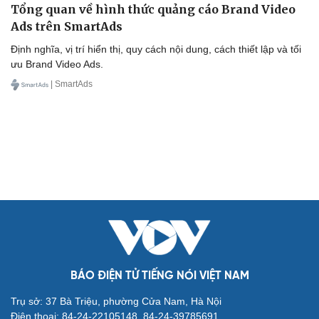
Tổng quan về hình thức quảng cáo Brand Video
Cải chính
Ads trên SmartAds
Định nghĩa, vị trí hiển thị, quy cách nội dung, cách thiết lập và tối
ưu Brand Video Ads.
| SmartAds
BÁO ĐIỆN TỬ TIẾNG NÓI VIỆT NAM
Trụ sở: 37 Bà Triệu, phường Cửa Nam, Hà Nội
Điện thoại: 84-24-22105148, 84-24-39785691