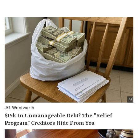
Doanh nghiệp
Công nghệ
Thông tin doanh nghiệp
Sành điệu
Doanh nghiệp 24h
Tin Công nghệ
Doanh nhân
Trải nghiệm
Vì cộng đồng
Chuyển đổi số