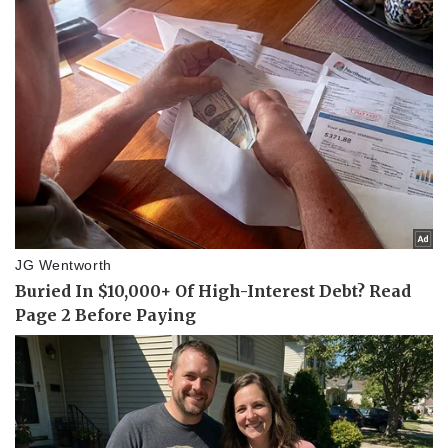
Sức khỏe
Đời sống
Dinh dưỡng - món ngon
Nhà đẹp
Cây thuốc
Blog
Sản phụ khoa
Tình yêu - Gia đình
Nhi khoa
Nam khoa