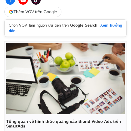
Thêm VOV trên Google
Chọn VOV làm nguồn ưu tiên trên
Google Search
.
Xem hướng
dẫn.
Pháp luật
Quân sự - Quốc phòng
Vụ án
Vũ khí
Tin nóng
Việt Nam
Tư vấn luật
Phân tích
Tổng quan về hình thức quảng cáo Brand Video Ads trên
SmartAds