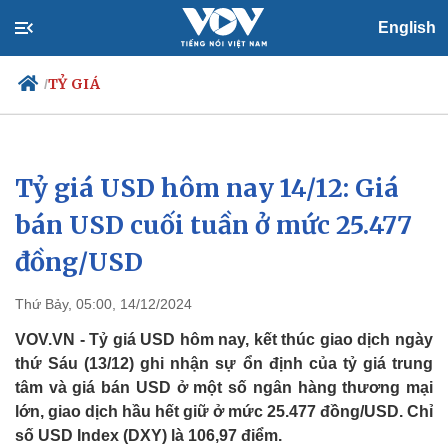
English
TỶ GIÁ
/
Tỷ giá USD hôm nay 14/12: Giá
Chính trị
Xã hội
Đảng
Tin 24h
bán USD cuối tuần ở mức 25.477
Tổ chức nhân sự
Dự báo thời tiết
đồng/USD
Quốc hội
Giáo dục
Nhận diện sự thật
Dấu ấn VOV
Việc làm
Thứ Bảy, 05:00, 14/12/2024
Biển đảo
VOV.VN - Tỷ giá USD hôm nay, kết thúc giao dịch ngày
thứ Sáu (13/12) ghi nhận sự ổn định của tỷ giá trung
tâm và giá bán USD ở một số ngân hàng thương mại
lớn, giao dịch hầu hết giữ ở mức 25.477 đồng/USD. Chỉ
số USD Index (DXY) là 106,97 điểm.