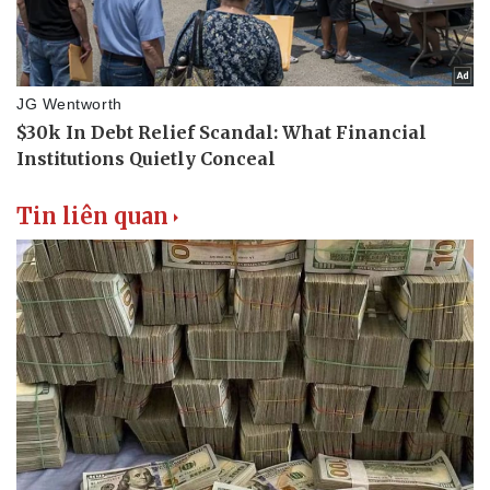
Tin liên quan
Văn hóa
Giải trí
Sân khấu - Điện ảnh
Nghệ sĩ
Văn học
Thời trang
Âm nhạc
Sao Việt
Di sản