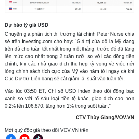
Khởi nghiệp
Tiêu dùng
Tỷ giá
Chứng khoán
Giá cà phê
Dự báo tỷ giá USD
Chuyên gia phân tích thị trường tài chính Peter Nurse chia
sẻ trên Investing.com cho hay: "Giá trị của đô la Mỹ đang
trên đà cho tuần tốt nhất trong một tháng, trước đó đã tăng
lên mức cao nhất trong 2 tuần rưỡi so với các đồng tiền
chính, khi các nhà giao dịch thu hẹp kỳ vọng về việc nới
lỏng chính sách tích cực của Mỹ vào năm tới ngay cả khi
Cục Dự trữ Liên bang sẽ cắt giảm lãi suất vào tuần tới.
Vào lúc 03:50 ET, Chỉ số USD Index theo dõi đồng bạc
xanh so với rổ sáu loại tiền tệ khác, giao dịch cao hơn
0,2% lên 106,870, tăng hơn 1% trong suốt tuần."
CTV Thùy Giang/VOV.VN
Mời quý độc giả theo dõi VOV.VN trên