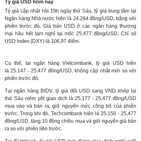
Tỷ giá USD hôm nay
Tỷ giá cập nhật hồi 19h ngày thứ Sáu, tỷ giá trung tâm tại
Ngân hàng Nhà nước hiện là 24.264 đồng/USD, bằng với
phiên trước đó. Giá bán USD ở các ngân hàng thương
Thế giới
Multimedia
mại hầu hết tạm nghỉ tại mốc 25.477 đồng/USD. Chỉ số
Quan sát
Video
USD Index (DXY) là 106,97 điểm.
Cuộc sống đó đây
Ảnh
Hồ sơ
E-Magazine
Infographic
Cụ thể, tại ngân hàng Vietcombank, tỷ giá USD hiện
là 25.147 - 25.477 đồng/USD, không cập nhật mới so với
phiên trước đó.
Tại ngân hàng BIDV, tỷ giá đổi USD sang VND khép lại
thứ Sáu niêm yết giao dịch là 25.177 - 25.477 đồng/USD
mua vào và bán ra, giữ nguyên mức công bố của phiên
trước. Trong khi đó, Techcombank hiện là 25.150 - 25.477
đồng/USD, tăng 10 đồng chiều mua và giữ nguyên giá bán
ra so với phiên liền trước.