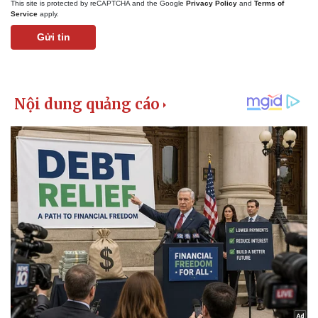
This site is protected by reCAPTCHA and the Google
Privacy Policy
and
Terms of
Service
apply.
Gửi tin
Thể thao
Ô tô - Xe máy
Bóng đá
Ô tô
Lịch thi đấu bóng đá
Xe máy
Thế giới thể thao
Tư vấn
eSports
Hậu trường