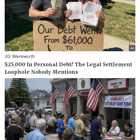
Làm đẹp - giảm cân
Phòng mạch online
Ăn sạch sống khỏe