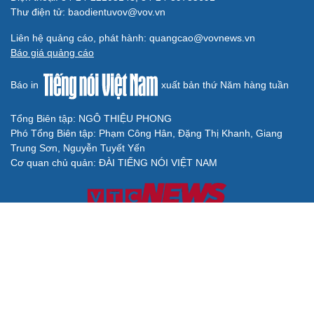
Thư điện tử: baodientuvov@vov.vn
Liên hệ quảng cáo, phát hành: quangcao@vovnews.vn
Báo giá quảng cáo
Báo in
xuất bản thứ Năm hàng tuần
Tổng Biên tập: NGÔ THIỆU PHONG
Phó Tổng Biên tập: Phạm Công Hân, Đặng Thị Khanh, Giang
Trung Sơn, Nguyễn Tuyết Yến
Cơ quan chủ quản: ĐÀI TIẾNG NÓI VIỆT NAM
Không được sao chép lại bất kỳ thông tin nào từ website này khi
chưa có sự đồng ý bằng văn bản của Báo Điện tử Tiếng nói Việt