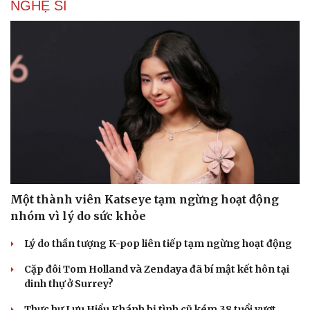
NGHỆ SĨ
Một thành viên Katseye tạm ngừng hoạt động
nhóm vì lý do sức khỏe
Lý do thần tượng K-pop liên tiếp tạm ngừng hoạt động
Cặp đôi Tom Holland và Zendaya đã bí mật kết hôn tại
dinh thự ở Surrey?
Thực hư Lưu Hiểu Khánh bị tình cũ kém 38 tuổi vượt