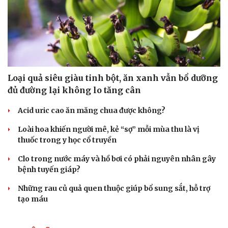
Du lịch
Podcast
Tư vấn
Câu chuyện thời sự
Loại quả siêu giàu tinh bột, ăn xanh vẫn bổ dưỡng
Săn Tour
Đọc truyện đêm khuya
đủ đường lại không lo tăng cân
check-in
Cửa sổ tình yêu
Kể chuyện cho bé
Acid uric cao ăn măng chua được không?
Hạt giống tâm hồn
Loài hoa khiến người mê, kẻ “sợ” mỗi mùa thu là vị
thuốc trong y học cổ truyền
Clo trong nước máy và hồ bơi có phải nguyên nhân gây
bệnh tuyến giáp?
Những rau củ quả quen thuộc giúp bổ sung sắt, hỗ trợ
tạo máu