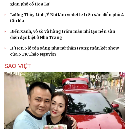
gian phố cổ Hoa Lư
Lương Thùy Linh, Ý Nhi làm vedette trên sàn diễn phủ 4
Cải chính
tấn lúa
Biển xanh, vỏ sò và hàng trăm mẫu nhí tạo nên sàn
diễn đặc biệt ở Nha Trang
H'Hen Niê tỏa sáng như nữ thần trong màn kết show
của NTK Thảo Nguyễn
SAO VIỆT