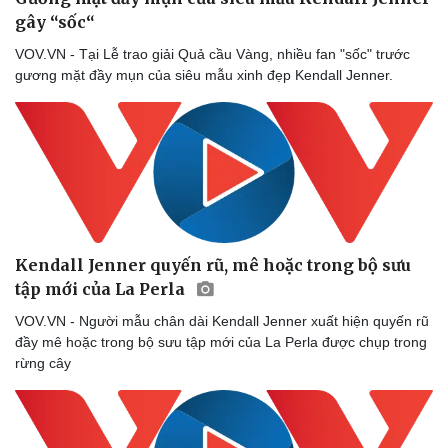
gây “sốc“
VOV.VN - Tại Lễ trao giải Quả cầu Vàng, nhiều fan "sốc" trước
gương mặt đầy mụn của siêu mẫu xinh đẹp Kendall Jenner.
Sức khỏe
Đời sống
Dinh dưỡng - món ngon
Nhà đẹp
Cây thuốc
Blog
Kendall Jenner quyến rũ, mê hoặc trong bộ sưu
Sản phụ khoa
Tình yêu - Gia đình
tập mới của La Perla
Nhi khoa
Nam khoa
VOV.VN - Người mẫu chân dài Kendall Jenner xuất hiện quyến rũ
Làm đẹp - giảm cân
đầy mê hoặc trong bộ sưu tập mới của La Perla được chụp trong
Phòng mạch online
rừng cây
Ăn sạch sống khỏe