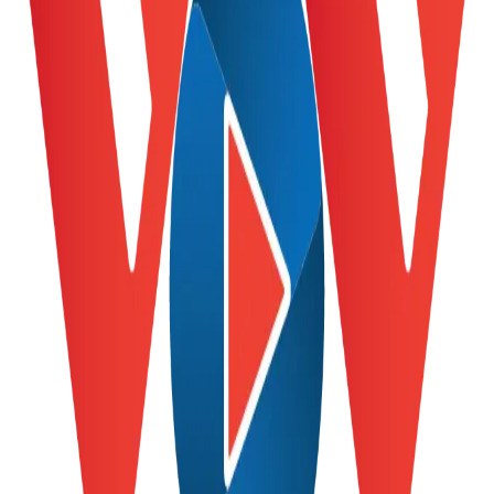
Thế giới
Multimedia
Quan sát
Video
Cuộc sống đó đây
Ảnh
Hồ sơ
E-Magazine
Infographic