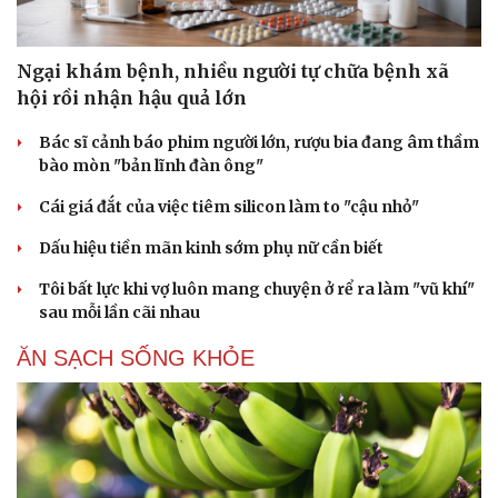
Ngại khám bệnh, nhiều người tự chữa bệnh xã
hội rồi nhận hậu quả lớn
Bác sĩ cảnh báo phim người lớn, rượu bia đang âm thầm
bào mòn "bản lĩnh đàn ông"
Cái giá đắt của việc tiêm silicon làm to "cậu nhỏ"
Dấu hiệu tiền mãn kinh sớm phụ nữ cần biết
Tôi bất lực khi vợ luôn mang chuyện ở rể ra làm "vũ khí"
sau mỗi lần cãi nhau
ĂN SẠCH SỐNG KHỎE