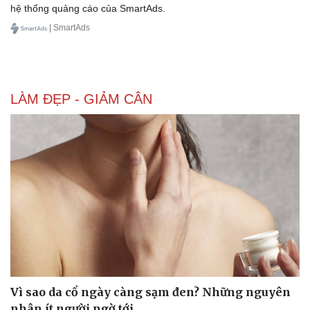
hệ thống quảng cáo của SmartAds.
| SmartAds
LÀM ĐẸP - GIẢM CÂN
Văn hóa
Giải trí
Sân khấu - Điện ảnh
Nghệ sĩ
Văn học
Thời trang
Âm nhạc
Sao Việt
Di sản
Vì sao da cổ ngày càng sạm đen? Những nguyên
nhân ít người ngờ tới