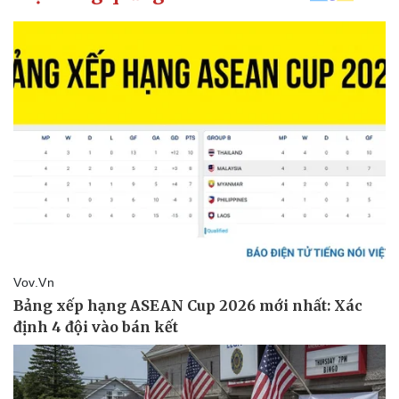
Thể thao
Ô tô - Xe máy
Bóng đá
Ô tô
Lịch thi đấu bóng đá
Xe máy
Thế giới thể thao
Tư vấn
eSports