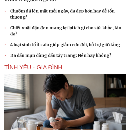
Chườm đá lên mặt mỗi ngày, da đẹp hơn hay dễ tổn
thương?
Chiết xuất đậu đen mang lại lợi ích gì cho sức khỏe, làn
da?
4 loại sinh tố ít calo giúp giảm cơn đói, hỗ trợ giữ dáng
Da dầu mụn dùng dầu tẩy trang: Nên hay không?
TÌNH YÊU - GIA ĐÌNH