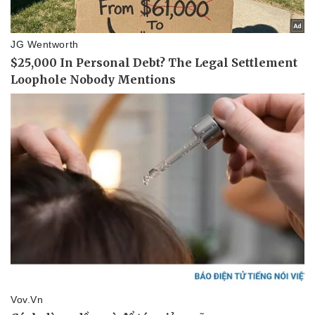
Doanh nghiệp
Công nghệ
Thông tin doanh nghiệp
Sành điệu
Doanh nghiệp 24h
Tin Công nghệ
Doanh nhân
Trải nghiệm
Vì cộng đồng
Chuyển đổi số