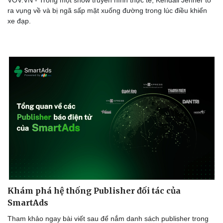
ra vụng về và bị ngã sấp mặt xuống đường trong lúc điều khiển
xe đạp.
Khám phá hệ thống Publisher đối tác của
SmartAds
Tham khảo ngay bài viết sau để nắm danh sách publisher trong