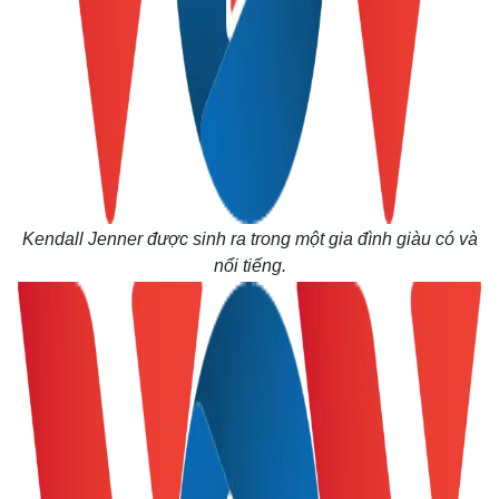
Kinh tế
Thị trường
Bất động sản
Giá vàng
Khởi nghiệp
Tiêu dùng
Tỷ giá
Chứng khoán
Giá cà phê
Kendall Jenner được sinh ra trong một gia đình giàu có và
nổi tiếng.