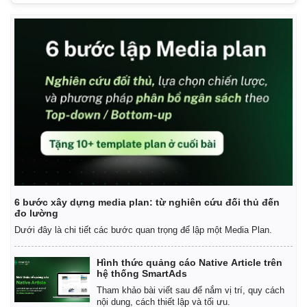
Pháp luật
Quân sự - Quốc phòng
Vụ án
Vũ khí
Tin nóng
Việt Nam
Tư vấn luật
Phân tích
6 bước xây dựng media plan: từ nghiên cứu đối thủ đến
đo lường
Dưới đây là chi tiết các bước quan trọng để lập một Media Plan.
Hình thức quảng cáo Native Article trên
hệ thống SmartAds
Tham khảo bài viết sau để nắm vị trí, quy cách
nội dung, cách thiết lập và tối ưu.