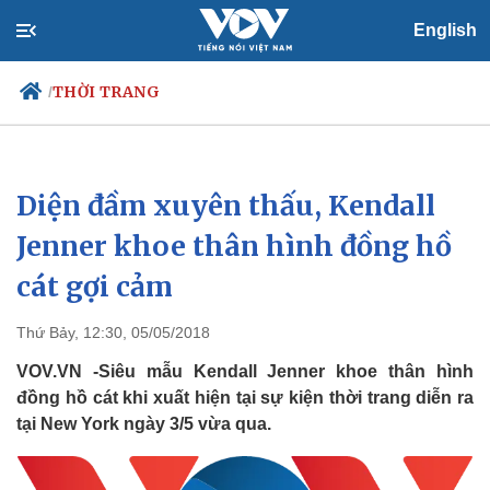
English
THỜI TRANG
/
Diện đầm xuyên thấu, Kendall
Chính trị
Xã hội
Đảng
Tin 24h
Jenner khoe thân hình đồng hồ
Tổ chức nhân sự
Dự báo thời tiết
cát gợi cảm
Quốc hội
Giáo dục
Nhận diện sự thật
Dấu ấn VOV
Việc làm
Thứ Bảy, 12:30, 05/05/2018
Biển đảo
VOV.VN -Siêu mẫu Kendall Jenner khoe thân hình
đồng hồ cát khi xuất hiện tại sự kiện thời trang diễn ra
tại New York ngày 3/5 vừa qua.