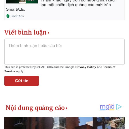
tạo một chiến dịch quảng cáo mới trên
SmartAds.
Viết bình luận
This site is protected by reCAPTCHA and the Google
Privacy Policy
and
Terms of
Service
apply.
Gửi tin
Pháp luật
Quân sự - Quốc phòng
Vụ án
Vũ khí
Tin nóng
Việt Nam
Tư vấn luật
Phân tích