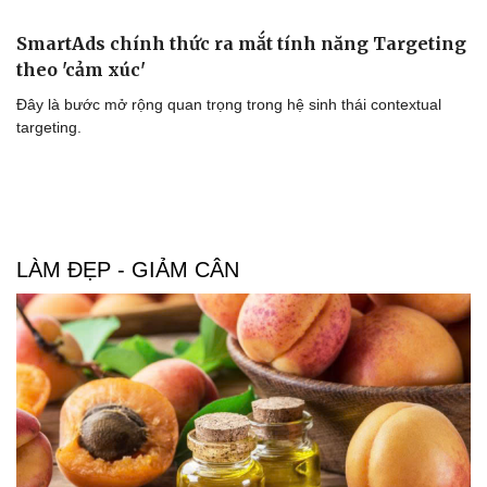
Sân khấu - Điện ảnh
Nghệ sĩ
Văn học
Thời trang
SmartAds chính thức ra mắt tính năng Targeting
Âm nhạc
Sao Việt
theo 'cảm xúc'
Di sản
Đây là bước mở rộng quan trọng trong hệ sinh thái contextual
targeting.
LÀM ĐẸP - GIẢM CÂN