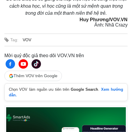
cách khoa học, vì học cũng là một sứ mệnh quan trọng
trong đời của một thanh niên thế hệ trẻ.
Huy Phương/VOV.VN
Ảnh: Nhã Crazy
Tag:
VOV
Mời quý độc giả theo dõi VOV.VN trên
Thêm VOV trên Google
Kinh tế
Thị trường
Bất động sản
Giá vàng
Chọn VOV làm nguồn ưu tiên trên
Google Search
.
Xem hướng
Khởi nghiệp
Tiêu dùng
dẫn.
Tỷ giá
Chứng khoán
Giá cà phê