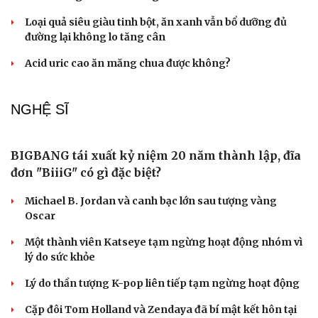
ĂN SẠCH SỐNG KHỎE
Thấy khoai tây có dấu hiệu này tuyệt đối không
nên ăn kẻo “mang họa vào thân"
4 thực phẩm để tủ lạnh quá 2 ngày dễ gây ngộ độc
Tưởng ăn cơm buổi sáng sẽ "nặng bụng", chuyên gia
dinh dưỡng nói điều bất ngờ