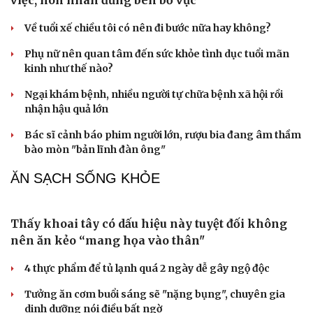
Du lịch
Podcast
Tư vấn
Câu chuyện thời sự
Săn Tour
Đọc truyện đêm khuya
check-in
Cửa sổ tình yêu
Kể chuyện cho bé
Hạt giống tâm hồn
Chồng ghen tuông vô cớ từ khi tôi đi làm giúp
việc, hôn nhân đứng bên bờ vực
Về tuổi xế chiều tôi có nên đi bước nữa hay không?
Phụ nữ nên quan tâm đến sức khỏe tình dục tuổi mãn
kinh như thế nào?
Ngại khám bệnh, nhiều người tự chữa bệnh xã hội rồi
nhận hậu quả lớn
Bác sĩ cảnh báo phim người lớn, rượu bia đang âm thầm
bào mòn "bản lĩnh đàn ông"