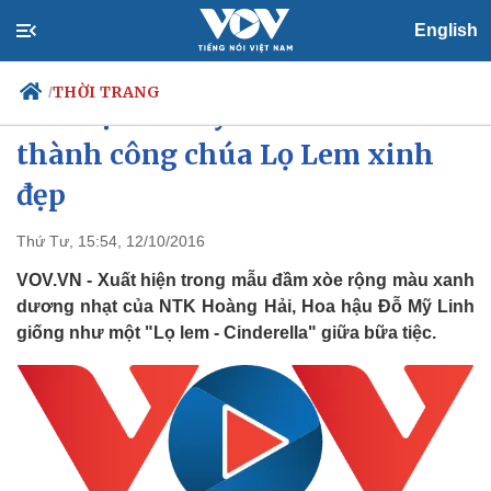
English
THỜI TRANG
/
Hoa hậu Đỗ Mỹ Linh hóa thân
thành công chúa Lọ Lem xinh
đẹp
Chính trị
Xã hội
Đảng
Tin 24h
Thứ Tư, 15:54, 12/10/2016
Tổ chức nhân sự
Dự báo thời tiết
VOV.VN - Xuất hiện trong mẫu đầm xòe rộng màu xanh
Quốc hội
Giáo dục
Nhận diện sự thật
Dấu ấn VOV
dương nhạt của NTK Hoàng Hải, Hoa hậu Đỗ Mỹ Linh
Việc làm
giống như một "Lọ lem - Cinderella" giữa bữa tiệc.
Biển đảo