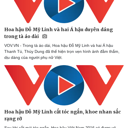
Hoa hậu Đỗ Mỹ Linh và hai Á hậu duyên dáng
trong tà áo dài
VOV.VN - Trong tà áo dài, Hoa hậu Đỗ Mỹ Linh và hai Á hậu
Thanh Tú, Thùy Dung đã thể hiện trọn vẹn hình ảnh đằm thắm,
dịu dàng của người phụ nữ Việt.
Sức khỏe
Đời sống
Dinh dưỡng - món ngon
Nhà đẹp
Cây thuốc
Blog
Hoa hậu Đỗ Mỹ Linh cắt tóc ngắn, khoe nhan sắc
Sản phụ khoa
Tình yêu - Gia đình
rạng rỡ
Nhi khoa
Sau khi cắt mái tóc ngắn, Hoa hậu Việt Nam 2016 có được vẻ
Nam khoa