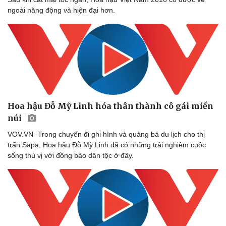
ngoài năng động và hiện đại hơn.
Làm đẹp - giảm cân
Phòng mạch online
Ăn sạch sống khỏe
Hoa hậu Đỗ Mỹ Linh hóa thân thành cô gái miền
núi
VOV.VN -Trong chuyến đi ghi hình và quảng bá du lịch cho thị
trấn Sapa, Hoa hậu Đỗ Mỹ Linh đã có những trải nghiệm cuộc
sống thú vị với đồng bào dân tộc ở đây.