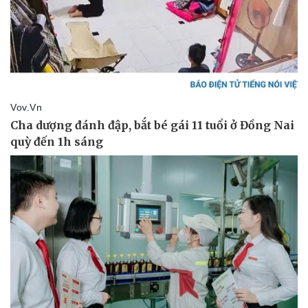
Thể thao
Ô tô - Xe máy
Bóng đá
Ô tô
Lịch thi đấu bóng đá
Xe máy
Thế giới thể thao
Tư vấn
eSports
Hậu trường