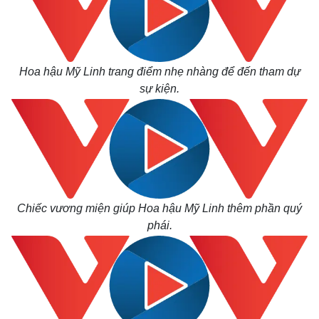
Hoa hậu Mỹ Linh trang điểm nhẹ nhàng để đến tham dự
sự kiện.
Thế giới
Multimedia
Quan sát
Video
Chiếc vương miện giúp Hoa hậu Mỹ Linh thêm phần quý
Cuộc sống đó đây
Ảnh
Hồ sơ
E-Magazine
phái.
Infographic