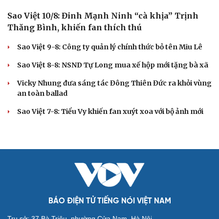
Michael B. Jordan và canh bạc lớn sau tượng vàng
Oscar
Một thành viên Katseye tạm ngừng hoạt động nhóm vì
lý do sức khỏe
Lý do thần tượng K-pop liên tiếp tạm ngừng hoạt động
Cặp đôi Tom Holland và Zendaya đã bí mật kết hôn tại
dinh thự ở Surrey?
THỜI TRANG
“Ngọc Nữ Trời Nam”- bộ sưu tập thời trang ấn
tượng của NTK trẻ Đỗ Quang Trường
150 mẫu nhí tái hiện vẻ đẹp văn hóa Việt trong không
gian phố cổ Hoa Lư
Lương Thùy Linh, Ý Nhi làm vedette trên sàn diễn phủ 4