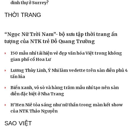
Loại quả siêu giàu tinh bột, ăn xanh vẫn bổ dưỡng đủ
đường lại không lo tăng cân
Cải chính
Acid uric cao ăn măng chua được không?
NGHỆ SĨ
BIGBANG tái xuất kỷ niệm 20 năm thành lập, đĩa
đơn "BiiiG" có gì đặc biệt?