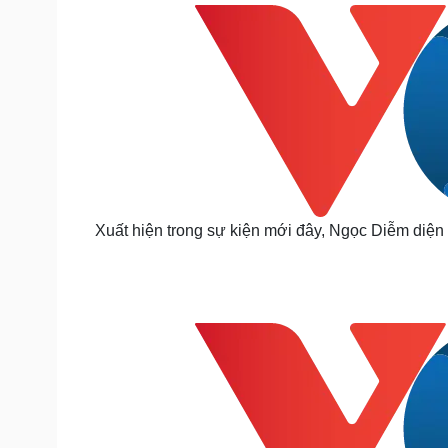
Tin nóng
Việt Nam
Tư vấn luật
Phân tích
Sức khỏe
Đời sống
Dinh dưỡng - món ngon
Nhà đẹp
Cây thuốc
Blog
Sản phụ khoa
Tình yêu - Gia đình
Nhi khoa
Nam khoa
Xuất hiện trong sự kiện mới đây, Ngọc Diễm diện 
Làm đẹp - giảm cân
Phòng mạch online
Ăn sạch sống khỏe
Cải chính