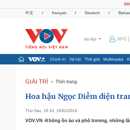
VO
中文
/
français
/
Deutsch
/
Bahas
33°C
Hà Nội
Chính trị
Xã hội
Thế giới
Multimedia
K
Chính trị
Xã hội
Đảng
Tin 24h
GIẢI TRÍ
Thời trang
Tổ chức nhân sự
Dự báo thời tiết
Quốc hội
Giáo dục
Hoa hậu Ngọc Diễm diện tra
Nhận diện sự thật
Dấu ấn VOV
Việc làm
Biển đảo
Thứ Sáu, 18:10, 15/01/2016
Pháp luật
Quân sự - Quốc phòng
VOV.VN -Không ồn ào và phô trương, những lần
Vụ án
Vũ khí