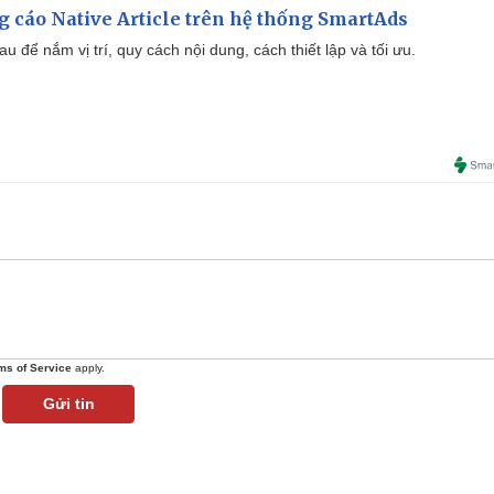
 cáo Native Article trên hệ thống SmartAds
u để nắm vị trí, quy cách nội dung, cách thiết lập và tối ưu.
ms of Service
apply.
Gửi tin