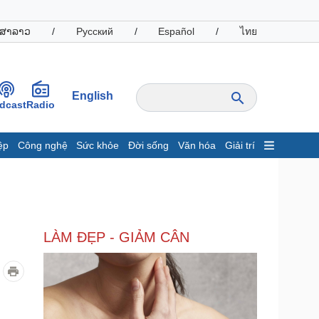
ສາລາວ
/
Русский
/
Español
/
ไทย
English
dcast
Radio
ệp
Công nghệ
Sức khỏe
Đời sống
Văn hóa
Giải trí
inh tế
Thị trường
ất động sản
Giá vàng
hởi nghiệp
Tiêu dùng
Tỷ giá
LÀM ĐẸP - GIẢM CÂN
Chứng khoán
Giá cà phê
oanh nghiệp
Công nghệ
hông tin doanh nghiệp
Sành điệu