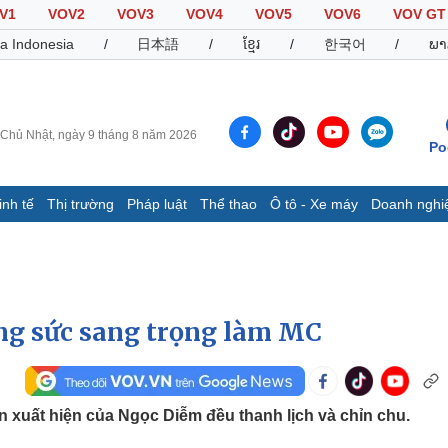
V1
VOV2
VOV3
VOV4
VOV5
VOV6
VOV GT
a Indonesia
/
日本語
/
ខ្មែរ
/
한국어
/
ພາ
Chủ Nhật, ngày 9 tháng 8 năm 2026
Po
inh tế
Thị trường
Pháp luật
Thể thao
Ô tô - Xe máy
Doanh nghi
Thế giới
Multimedia
K
Quan sát
Video
B
Cuộc sống đó đây
Ảnh
K
Hồ sơ
E-Magazine
ng sức sang trọng làm MC
Infographic
Thể thao
Ô tô - Xe máy
D
 xuất hiện của Ngọc Diễm đều thanh lịch và chỉn chu.
Bóng đá
Ô tô
T