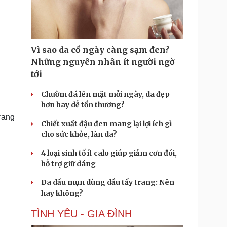
Doanh nghiệp 24h
Tin Công nghệ
Doanh nhân
Trải nghiệm
ì cộng đồng
Chuyển đổi số
Vì sao da cổ ngày càng sạm đen?
u lịch
Podcast
Những nguyên nhân ít người ngờ
Tư vấn
Câu chuyện thời sự
tới
Săn Tour
Đọc truyện đêm khuya
heck-in
Cửa sổ tình yêu
Chườm đá lên mặt mỗi ngày, da đẹp
Kể chuyện cho bé
hơn hay dễ tổn thương?
Hạt giống tâm hồn
trang
Chiết xuất đậu đen mang lại lợi ích gì
cho sức khỏe, làn da?
4 loại sinh tố ít calo giúp giảm cơn đói,
hỗ trợ giữ dáng
Da dầu mụn dùng dầu tẩy trang: Nên
hay không?
TÌNH YÊU - GIA ĐÌNH