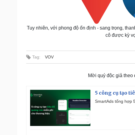
Tuy nhiên, với phong độ ổn định - sang trọng, thanh 
cô được kỳ vọ
Tag:
VOV
Mời quý độc giả theo
5 công cụ tạo t
SmartAds tổng hợp 5 