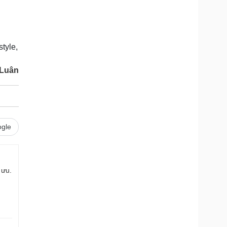
style,
 Luân
gle
 ưu.