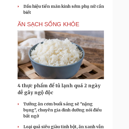
Dấu hiệu tiền mãn kinh sớm phụ nữ cần
biết
ĂN SẠCH SỐNG KHỎE
4 thực phẩm để tủ lạnh quá 2 ngày
dễ gây ngộ độc
Tưởng ăn cơm buổi sáng sẽ "nặng
bụng", chuyên gia dinh dưỡng nói điều
bất ngờ
Loại quả siêu giàu tinh bột, ăn xanh vẫn