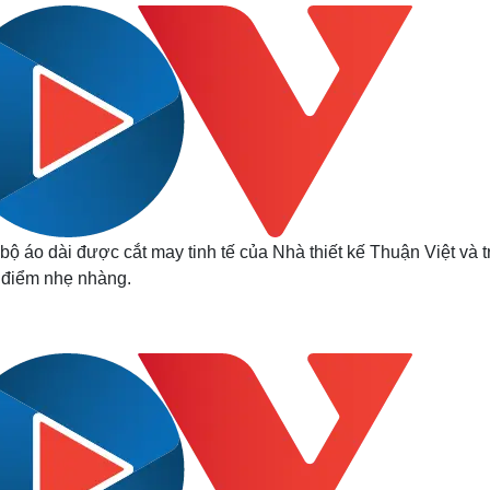
Lịch thi đấu bóng đá
Xe máy
Thế giới thể thao
Tư vấn
eSports
V
Hậu trường
Văn hóa
Giải trí
D
Sân khấu - Điện ảnh
Nghệ sĩ
Văn học
Thời trang
Âm nhạc
Sao Việt
c
Di sản
bộ áo dài được cắt may tinh tế của Nhà thiết kế Thuận Việt và 
điểm nhẹ nhàng.