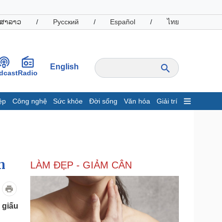
ສາລາວ
/
Русский
/
Español
/
ไทย
English
dcast
Radio
ệp
Công nghệ
Sức khỏe
Đời sống
Văn hóa
Giải trí
inh tế
Thị trường
ất động sản
Giá vàng
hởi nghiệp
Tiêu dùng
Tỷ giá
n
LÀM ĐẸP - GIẢM CÂN
Chứng khoán
Giá cà phê
oanh nghiệp
Công nghệ
 giấu
hông tin doanh nghiệp
Sành điệu