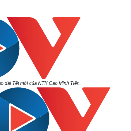
Lịch thi đấu bóng đá
Xe máy
Thế giới thể thao
Tư vấn
eSports
V
Hậu trường
Văn hóa
Giải trí
D
Sân khấu - Điện ảnh
Nghệ sĩ
Văn học
Thời trang
Âm nhạc
Sao Việt
c
Di sản
áo dài Tết mới của NTK Cao Minh Tiến.