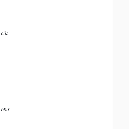
p của
ơ như