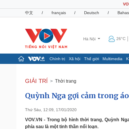
VO
中文
/
français
/
Deutsch
/
Bahas
26°C
Hà Nội
Chính trị
Xã hội
Thế giới
Multimedia
K
Chính trị
Xã hội
Đảng
Tin 24h
GIẢI TRÍ
Thời trang
Tổ chức nhân sự
Dự báo thời tiết
Quốc hội
Giáo dục
Quỳnh Nga gợi cảm trong áo
Nhận diện sự thật
Dấu ấn VOV
Việc làm
Biển đảo
Thứ Sáu, 12:09, 17/01/2020
Pháp luật
Quân sự - Quốc phòng
VOV.VN - Trong bộ hình thời trang, Quỳnh Ng
Vụ án
Vũ khí
phía sau là một tinh thần nổi loạn.