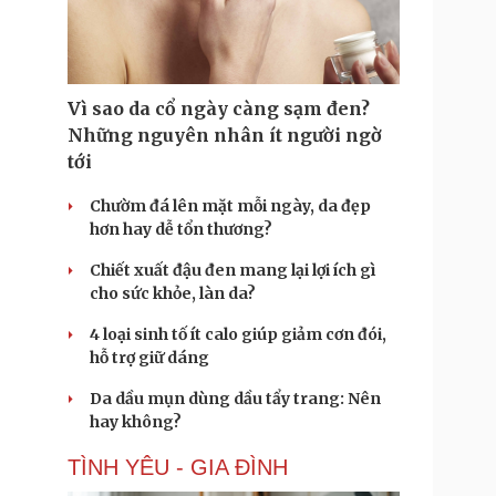
Doanh nghiệp 24h
Tin Công nghệ
Doanh nhân
Trải nghiệm
ì cộng đồng
Chuyển đổi số
Vì sao da cổ ngày càng sạm đen?
u lịch
Podcast
Những nguyên nhân ít người ngờ
Tư vấn
Câu chuyện thời sự
tới
Săn Tour
Đọc truyện đêm khuya
heck-in
Cửa sổ tình yêu
Chườm đá lên mặt mỗi ngày, da đẹp
Kể chuyện cho bé
hơn hay dễ tổn thương?
Hạt giống tâm hồn
Chiết xuất đậu đen mang lại lợi ích gì
cho sức khỏe, làn da?
4 loại sinh tố ít calo giúp giảm cơn đói,
hỗ trợ giữ dáng
Da dầu mụn dùng dầu tẩy trang: Nên
hay không?
TÌNH YÊU - GIA ĐÌNH