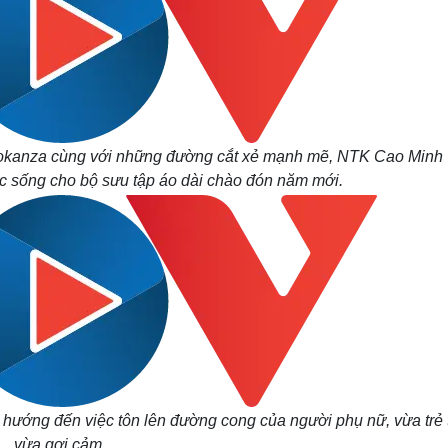
và okanza cùng với những đường cắt xẻ mạnh mẽ, NTK Cao Minh
ức sống cho bộ sưu tập áo dài chào đón năm mới.
ều hướng đến việc tôn lên đường cong của người phụ nữ, vừa trẻ 
vừa gợi cảm.