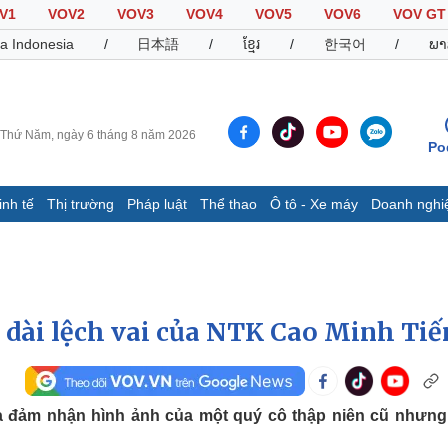
V1
VOV2
VOV3
VOV4
VOV5
VOV6
VOV GT
a Indonesia
/
日本語
/
ខ្មែរ
/
한국어
/
ພາ
Thứ Năm, ngày 6 tháng 8 năm 2026
Po
inh tế
Thị trường
Pháp luật
Thể thao
Ô tô - Xe máy
Doanh nghi
Thế giới
Multimedia
K
Quan sát
Video
B
Cuộc sống đó đây
Ảnh
K
Hồ sơ
E-Magazine
 dài lệch vai của NTK Cao Minh Tiế
Infographic
Thể thao
Ô tô - Xe máy
D
a đảm nhận hình ảnh của một quý cô thập niên cũ nhưng
Bóng đá
Ô tô
T