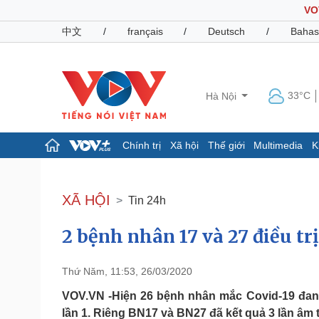
VO
中文
/
français
/
Deutsch
/
Bahas
33°C
Hà Nội
Chính trị
Xã hội
Thế giới
Multimedia
K
Chính trị
Xã hội
Đảng
Tin 24h
XÃ HỘI
Tin 24h
Tổ chức nhân sự
Dự báo thời tiết
Quốc hội
Giáo dục
2 bệnh nhân 17 và 27 điều trị
Nhận diện sự thật
Dấu ấn VOV
Việc làm
Biển đảo
Thứ Năm, 11:53, 26/03/2020
Pháp luật
Quân sự - Quốc phòng
VOV.VN -Hiện 26 bệnh nhân mắc Covid-19 đang đ
Vụ án
Vũ khí
lần 1. Riêng BN17 và BN27 đã kết quả 3 lần âm t