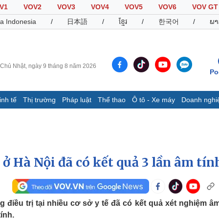
V1
VOV2
VOV3
VOV4
VOV5
VOV6
VOV GT
a Indonesia
/
日本語
/
ខ្មែរ
/
한국어
/
ພາ
Chủ Nhật, ngày 9 tháng 8 năm 2026
Po
inh tế
Thị trường
Pháp luật
Thể thao
Ô tô - Xe máy
Doanh nghi
Thế giới
Multimedia
K
Quan sát
Video
B
Cuộc sống đó đây
Ảnh
K
Hồ sơ
E-Magazine
 ở Hà Nội đã có kết quả 3 lần âm tín
Infographic
Thể thao
Ô tô - Xe máy
D
iều trị tại nhiều cơ sở y tế đã có kết quả xét nghiệm âm
Bóng đá
Ô tô
T
ính.