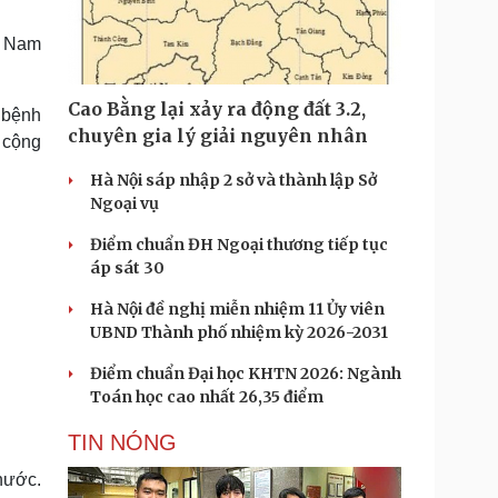
Doanh nghiệp 24h
Tin Công nghệ
Doanh nhân
Trải nghiệm
t Nam
ì cộng đồng
Chuyển đổi số
Cao Bằng lại xảy ra động đất 3.2,
ừ bệnh
u lịch
Podcast
chuyên gia lý giải nguyên nhân
g cộng
Tư vấn
Câu chuyện thời sự
Săn Tour
Đọc truyện đêm khuya
Hà Nội sáp nhập 2 sở và thành lập Sở
heck-in
Cửa sổ tình yêu
Ngoại vụ
Kể chuyện cho bé
Điểm chuẩn ĐH Ngoại thương tiếp tục
Hạt giống tâm hồn
áp sát 30
Hà Nội đề nghị miễn nhiệm 11 Ủy viên
UBND Thành phố nhiệm kỳ 2026-2031
Điểm chuẩn Đại học KHTN 2026: Ngành
Toán học cao nhất 26,35 điểm
TIN NÓNG
 nước.