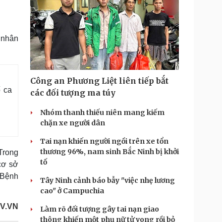
h nhân
Công an Phương Liệt liên tiếp bắt
ố ca
các đối tượng ma túy
Nhóm thanh thiếu niên mang kiếm
chặn xe người dân
Tai nạn khiến người ngồi trên xe tổn
thương 96%, nam sinh Bắc Ninh bị khởi
Trong
tố
 cơ sở
 Bệnh
Tây Ninh cảnh báo bẫy "việc nhẹ lương
cao" ở Campuchia
V.VN
Làm rõ đối tượng gây tai nạn giao
thông khiến một phụ nữ tử vong rồi bỏ