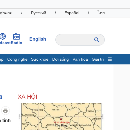
ສາລາວ
/
Русский
/
Español
/
ไทย
English
dcast
Radio
ệp
Công nghệ
Sức khỏe
Đời sống
Văn hóa
Giải trí
inh tế
Thị trường
ất động sản
Giá vàng
hởi nghiệp
Tiêu dùng
Tỷ giá
h
XÃ HỘI
Chứng khoán
Giá cà phê
oanh nghiệp
Công nghệ
 tính
hông tin doanh nghiệp
Sành điệu