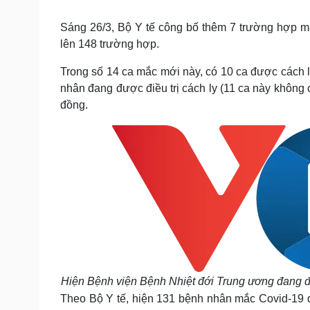
Tin nóng
Việt Nam
Tư vấn luật
Phân tích
Sáng 26/3, Bộ Y tế công bố thêm 7 trường hợp m
lên 148 trường hợp.
Trong số 14 ca mắc mới này, có 10 ca được cách ly
Sức khỏe
Đời sống
nhân đang được điều trị cách ly (11 ca này không 
Dinh dưỡng - món ngon
Nhà đẹp
đồng.
Cây thuốc
Blog
Sản phụ khoa
Tình yêu - Gia đình
Nhi khoa
Nam khoa
Làm đẹp - giảm cân
Phòng mạch online
Ăn sạch sống khỏe
Cải chính
Hiện Bệnh viện Bệnh Nhiệt đới Trung ương đang đi
Theo Bộ Y tế, hiện 131 bệnh nhân mắc Covid-19 đan