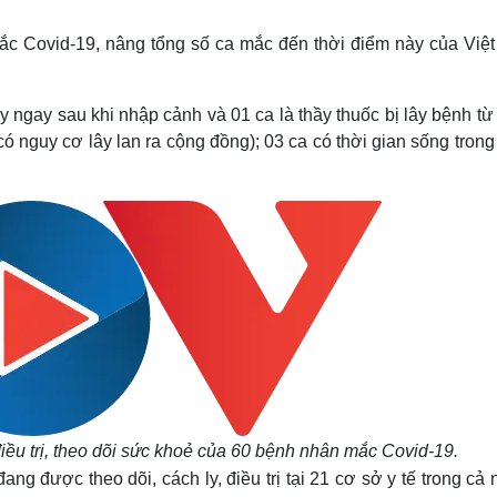
Lịch thi đấu bóng đá
Xe máy
Thế giới thể thao
Tư vấn
ắc Covid-19, nâng tổng số ca mắc đến thời điểm này của Việ
eSports
V
Hậu trường
 ngay sau khi nhập cảnh và 01 ca là thầy thuốc bị lây bệnh t
Văn hóa
Giải trí
D
có nguy cơ lây lan ra cộng đồng); 03 ca có thời gian sống tron
Sân khấu - Điện ảnh
Nghệ sĩ
Văn học
Thời trang
Âm nhạc
Sao Việt
c
Di sản
ều trị, theo dõi sức khoẻ của 60 bệnh nhân mắc Covid-19.
g được theo dõi, cách ly, điều trị tại 21 cơ sở y tế trong cả