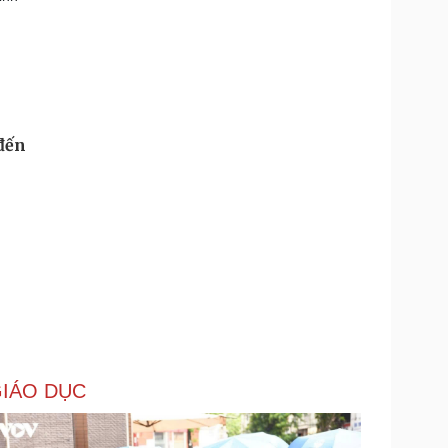
 đến
IÁO DỤC