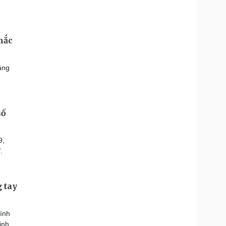
mắc
âng
số
9,
ĩ.
 tay
tính
inh