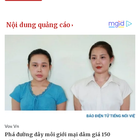
Pháp luật
Quân sự - Quốc phòng
Vụ án
Vũ khí
Tin nóng
Việt Nam
Tư vấn luật
Phân tích