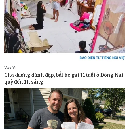
Thể thao
Ô tô - Xe máy
Bóng đá
Ô tô
Lịch thi đấu bóng đá
Xe máy
Thế giới thể thao
Tư vấn
eSports