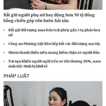
Sân khấu - Điện ảnh
Nghệ sĩ
Văn học
Thời trang
Bắt giữ người phụ nữ huy động hơn 50 tỷ đồng
Âm nhạc
Sao Việt
Di sản
bằng chiêu góp vốn buôn hải sản
Bắt giữ đối tượng mua bán trái phép gần 3 tạ pháo hoa
nổ
Công an Phương Liệt liên tiếp bắt các đối tượng ma túy
Nhóm thanh thiếu niên mang kiếm chặn xe người dân
Tai nạn khiến người ngồi trên xe tổn thương 96%, nam
sinh Bắc Ninh bị khởi tố
PHÁP LUẬT