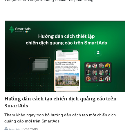
Sức khỏe
Đời sống
Dinh dưỡng - món ngon
Nhà đẹp
Cây thuốc
Blog
Sản phụ khoa
Tình yêu - Gia đình
Nhi khoa
Nam khoa
Hướng dẫn cách tạo chiến dịch quảng cáo trên
Làm đẹp - giảm cân
SmartAds
Phòng mạch online
Ăn sạch sống khỏe
Tham khảo ngay trọn bộ hướng dẫn cách tạo một chiến dịch
quảng cáo mới trên SmartAds.
| SmartAds