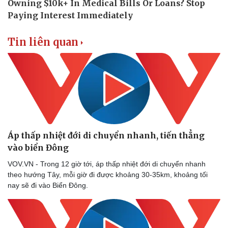
Doanh nghiệp
Công nghệ
Tin liên quan
Thông tin doanh nghiệp
Sành điệu
Doanh nghiệp 24h
Tin Công nghệ
Doanh nhân
Trải nghiệm
Vì cộng đồng
Chuyển đổi số
Áp thấp nhiệt đới di chuyển nhanh, tiến thẳng
vào biển Đông
VOV.VN - Trong 12 giờ tới, áp thấp nhiệt đới di chuyển nhanh
theo hướng Tây, mỗi giờ đi được khoảng 30-35km, khoảng tối
nay sẽ đi vào Biển Đông.