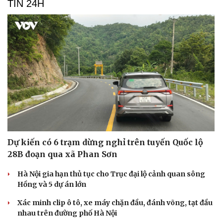
TIN 24H
Du lịch
Podcast
Tư vấn
Câu chuyện thời sự
Săn Tour
Đọc truyện đêm khuya
check-in
Cửa sổ tình yêu
Kể chuyện cho bé
Hạt giống tâm hồn
Dự kiến có 6 trạm dừng nghỉ trên tuyến Quốc lộ
28B đoạn qua xã Phan Sơn
Hà Nội gia hạn thủ tục cho Trục đại lộ cảnh quan sông
Hồng và 5 dự án lớn
Xác minh clip ô tô, xe máy chặn đầu, đánh võng, tạt đầu
nhau trên đường phố Hà Nội