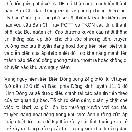
chủ động ứng phó với ATNĐ có khả năng mạnh lên thành
bão, Ban Chỉ đạo Trung ương về phòng chống thiên tai -
Ủy ban Quốc gia Ứng phó sự cố, thiên tai và tìm kiếm cứu
nạn yêu cầu Ban Chỉ huy PCTT và TKCN các tỉnh, thành
phố, các Bộ, ngành chỉ đạo thường xuyên cập nhật thông
tin, thông báo kịp thời cho chủ các phương tiện, thuyền
trưởng các tàu thuyền đang hoạt động trên biển biết vị trí
và diễn biến của áp thấp nhiệt đới, có khả năng mạnh lên
thành bão để chủ động phòng tránh, thoát ra hoặc không di
chuyển vào khu vực nguy hiểm.
Vùng nguy hiểm trên Biển Đông trong 24 giờ tới từ vĩ tuyến
8,0 đến 12,0 độ Vĩ Bắc; phía Đông kinh tuyến 111,0 độ
Kinh Đông và sẽ được điều chỉnh tại các bản tin tiếp theo
của cơ quan dự báo. Tổ chức kiểm đếm, quản lý chặt chẽ
việc ra khơi và giữ liên lạc thường xuyên với các tàu
Thế giới
Multimedia
thuyền đang hoạt động trong khu vực ảnh hưởng của áp
Quan sát
Video
thấp nhiệt đới, bão để kịp thời xử lý các tình huống xấu có
Cuộc sống đó đây
Ảnh
thể xảy ra; tăng cường các lực lượng kiểm tra, hướng dẫn
Hồ sơ
E-Magazine