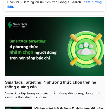
Chọn VOV làm nguồn ưu tiên trên
Google Search
.
Xem hướng
dẫn.
Kinh tế
Thị trường
Bất động sản
Giá vàng
Khởi nghiệp
Tiêu dùng
Tỷ giá
Chứng khoán
Giá cà phê
Smartads Targeting: 4 phương thức chọn trên hệ
thống quảng cáo
SmartAds tập trung vào việc nhắm đúng đối tượng, đúng ngữ
cảnh và thời điểm để tối ưu.
Khám phá hệ thống Publisher đối tác