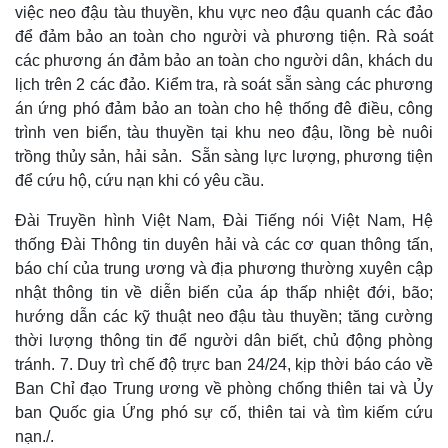
việc neo đậu tàu thuyền, khu vực neo đậu quanh các đảo
Infographic
để đảm bảo an toàn cho người và phương tiện. Rà soát
các phương án đảm bảo an toàn cho người dân, khách du
lịch trên 2 các đảo. Kiểm tra, rà soát sẵn sàng các phương
án ứng phó đảm bảo an toàn cho hệ thống đê điều, công
trình ven biển, tàu thuyền tại khu neo đậu, lồng bè nuôi
trồng thủy sản, hải sản. Sẵn sàng lực lượng, phương tiện
để cứu hộ, cứu nạn khi có yêu cầu.
Đài Truyền hình Việt Nam, Đài Tiếng nói Việt Nam, Hệ
thống Đài Thông tin duyên hải và các cơ quan thông tấn,
báo chí của trung ương và địa phương thường xuyên cập
nhật thông tin về diễn biến của áp thấp nhiệt đới, bão;
hướng dẫn các kỹ thuật neo đậu tàu thuyền; tăng cường
thời lượng thông tin để người dân biết, chủ động phòng
tránh. 7. Duy trì chế độ trực ban 24/24, kịp thời báo cáo về
Ban Chỉ đạo Trung ương về phòng chống thiên tai và Ủy
ban Quốc gia Ứng phó sự cố, thiên tai và tìm kiếm cứu
nạn./.