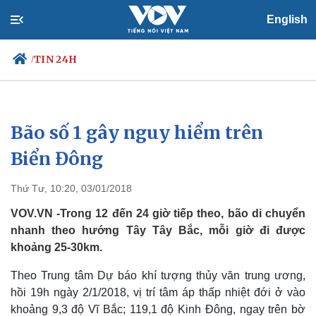
English
TIN 24H
/
Bão số 1 gây nguy hiểm trên
Chính trị
Xã hội
Đảng
Tin 24h
Biển Đông
Tổ chức nhân sự
Dự báo thời tiết
Quốc hội
Giáo dục
Thứ Tư, 10:20, 03/01/2018
Nhận diện sự thật
Dấu ấn VOV
Việc làm
VOV.VN -Trong 12 đến 24 giờ tiếp theo, bão di chuyển
Biển đảo
nhanh theo hướng Tây Tây Bắc, mỗi giờ đi được
khoảng 25-30km.
Theo Trung tâm Dự báo khí tượng thủy văn trung ương,
hồi 19h ngày 2/1/2018, vị trí tâm áp thấp nhiệt đới ở vào
khoảng 9,3 độ Vĩ Bắc; 119,1 độ Kinh Đông, ngay trên bờ