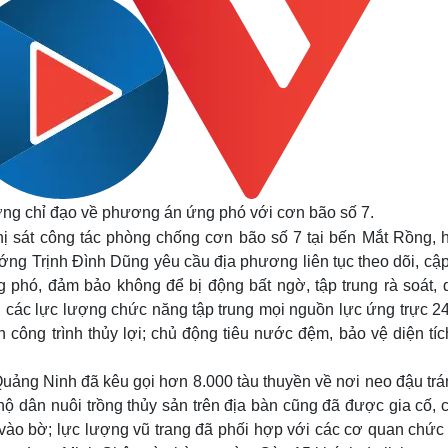
ng chỉ đạo về phương án ứng phó với cơn bão số 7.
thị sát công tác phòng chống cơn bão số 7 tại bến Mắt Rồng, 
ớng Trịnh Đình Dũng yêu cầu địa phương liên tục theo dõi, cập
 phó, đảm bảo không để bị động bất ngờ, tập trung rà soát, d
, các lực lượng chức năng tập trung mọi nguồn lực ứng trực 24
 công trình thủy lợi; chủ động tiêu nước đệm, bảo vệ diện tí
ng Ninh đã kêu gọi hơn 8.000 tàu thuyền về nơi neo đậu trán
hộ dân nuôi trồng thủy sản trên địa bàn cũng đã được gia cố, 
 vào bờ; lực lượng vũ trang đã phối hợp với các cơ quan chức