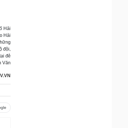
ố Hải
ào Hải
 những
 đội,
ại đê
n Văn
V.VN
gle