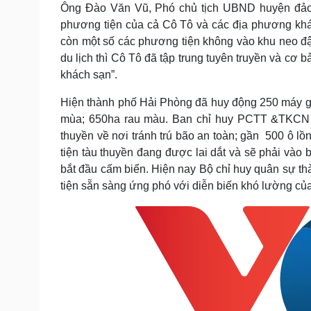
Ông Đào Văn Vũ, Phó chủ tịch UBND huyện đảo
phương tiện của cả Cô Tô và các địa phương khá
còn một số các phương tiện không vào khu neo đ
du lịch thì Cô Tô đã tập trung tuyên truyền và cơ b
khách sạn”.
Hiện thành phố Hải Phòng đã huy động 250 máy g
mùa; 650ha rau màu. Ban chỉ huy PCTT &TKCN 
thuyền về nơi tránh trú bão an toàn; gần 500 ô 
tiện tàu thuyền đang được lai dắt và sẽ phải vào
bắt đầu cấm biển. Hiện nay Bộ chỉ huy quân sự 
tiện sẵn sàng ứng phó với diễn biến khó lường c