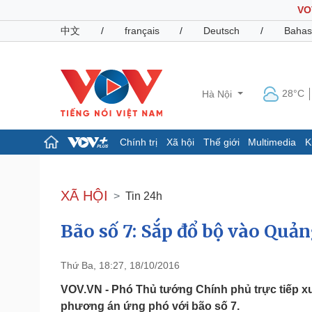
VO
中文
/
français
/
Deutsch
/
Bahas
28°C
Hà Nội
Chính trị
Xã hội
Thế giới
Multimedia
K
Chính trị
Xã hội
Đảng
Tin 24h
XÃ HỘI
Tin 24h
Tổ chức nhân sự
Dự báo thời tiết
Quốc hội
Giáo dục
Bão số 7: Sắp đổ bộ vào Quả
Nhận diện sự thật
Dấu ấn VOV
Việc làm
Biển đảo
Thứ Ba, 18:27, 18/10/2016
Pháp luật
Quân sự - Quốc phòng
VOV.VN - Phó Thủ tướng Chính phủ trực tiếp 
Vụ án
Vũ khí
phương án ứng phó với bão số 7.