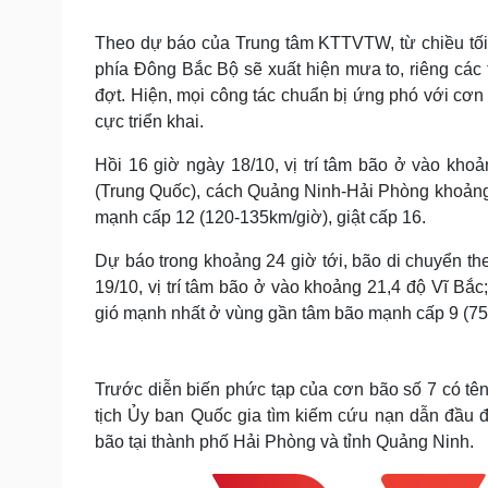
Tin nóng
Việt Nam
Tư vấn luật
Phân tích
Theo dự báo của Trung tâm KTTVTW, từ chiều tối 
phía Đông Bắc Bộ sẽ xuất hiện mưa to, riêng cá
đợt. Hiện, mọi công tác chuẩn bị ứng phó với cơ
Sức khỏe
Đời sống
cực triển khai.
Dinh dưỡng - món ngon
Nhà đẹp
Hồi 16 giờ ngày 18/10, vị trí tâm bão ở vào kho
Cây thuốc
Blog
(Trung Quốc), cách Quảng Ninh-Hải Phòng khoản
Sản phụ khoa
Tình yêu - Gia đình
Nhi khoa
mạnh cấp 12 (120-135km/giờ), giật cấp 16.
Nam khoa
Dự báo trong khoảng 24 giờ tới, bão di chuyển 
Làm đẹp - giảm cân
Phòng mạch online
19/10, vị trí tâm bão ở vào khoảng 21,4 độ Vĩ Bắc
Ăn sạch sống khỏe
gió mạnh nhất ở vùng gần tâm bão mạnh cấp 9 (75-
Cải chính
Trước diễn biến phức tạp của cơn bão số 7 có tên
tịch Ủy ban Quốc gia tìm kiếm cứu nạn dẫn đầu 
bão tại thành phố Hải Phòng và tỉnh Quảng Ninh.