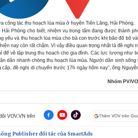
a công tác thu hoạch lúa mùa ở huyện Tiên Lãng, Hải Phòng.
Hải Phòng cho biết, nhiệm vụ trọng tâm đang được thành ph
xung yếu và thu hoạch lúa mùa cho bà con trước khi bão đổ bộ v
iện nay còn rất chậm. Vì vậy điều quan trọng nhất là đề nghị
 để về tập trung thu hoạch cho gia đình. Các lực lượng như bộ
nhân dân nhanh chóng thu hoạch lúa mùa. Người dân sinh sống t
g cấp, đề nghị di chuyển trước 17h ngày hôm nay", ông Nguyễ
Nhóm PV/VO
 dõi VOV.VN trên
Thêm VOV trên Goo
ống Publisher đối tác của SmartAds