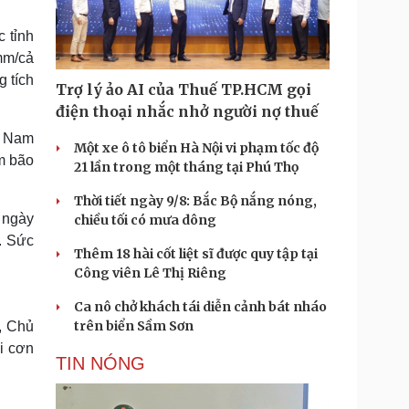
Doanh nghiệp 24h
Tin Công nghệ
Doanh nhân
Trải nghiệm
 tỉnh
ì cộng đồng
Chuyển đổi số
mm/cả
 tích
Trợ lý ảo AI của Thuế TP.HCM gọi
u lịch
Podcast
điện thoại nhắc nhở người nợ thuế
Tư vấn
Câu chuyện thời sự
i Nam
Săn Tour
Đọc truyện đêm khuya
Một xe ô tô biển Hà Nội vi phạm tốc độ
m bão
heck-in
Cửa sổ tình yêu
21 lần trong một tháng tại Phú Thọ
Kể chuyện cho bé
Thời tiết ngày 9/8: Bắc Bộ nắng nóng,
Hạt giống tâm hồn
 ngày
chiều tối có mưa dông
g. Sức
Thêm 18 hài cốt liệt sĩ được quy tập tại
Công viên Lê Thị Riêng
Ca nô chở khách tái diễn cảnh bát nháo
trên biển Sầm Sơn
, Chủ
i cơn
TIN NÓNG