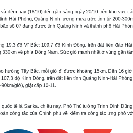
Lịch thi đấu bóng đá
Xe máy
Thế giới thể thao
Tư vấn
và đêm nay (18/10) đến gần sáng ngày 20/10 trên khu vực các
eSports
V
c tỉnh Hải Phòng, Quảng Ninh lượng mưa ước tính từ 200-300
Hậu trường
n bão số 07 đang được tỉnh Quảng Ninh và thành phố Hải Phòng
Văn hóa
Giải trí
D
Sân khấu - Điện ảnh
Nghệ sĩ
ảng 19,3 độ Vĩ Bắc; 109,7 độ Kinh Đông, trên đất liền đảo Hả
Văn học
Thời trang
g 330km về phía Đông Nam. Sức gió mạnh nhất ở vùng gần tâ
Âm nhạc
Sao Việt
c
Di sản
theo hướng Tây Bắc, mỗi giờ đi được khoảng 15km. Đến 16 giờ
; 107,3 độ Kinh Đông, trên đất liền tỉnh Quảng Ninh-Hải Phòn
90km/giờ), giật cấp 10-11.
 quốc tế là Sarika, chiều nay, Phó Thủ tướng Trịnh Đình Dũng
đoàn công tác của Chính phủ về kiểm tra công tác ứng phó vớ