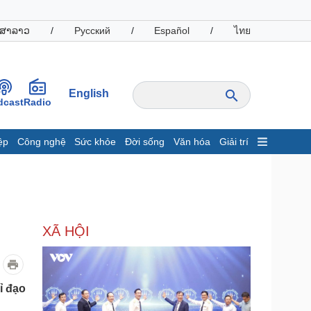
ສາລາວ
/
Русский
/
Español
/
ไทย
English
dcast
Radio
ệp
Công nghệ
Sức khỏe
Đời sống
Văn hóa
Giải trí
inh tế
Thị trường
ất động sản
Giá vàng
hởi nghiệp
Tiêu dùng
Tỷ giá
XÃ HỘI
Chứng khoán
Giá cà phê
oanh nghiệp
Công nghệ
ỉ đạo
hông tin doanh nghiệp
Sành điệu