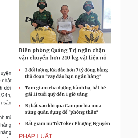
Biên phòng Quảng Trị ngăn chặn
vận chuyển hơn 210 kg vật liệu nổ
2 đối tượng lừa đảo hơn 7 tỷ đồng bằng
huyện
thủ đoạn "vay đáo hạn ngân hàng"
 nhật
Tạm giam cha dượng hành hạ, bắt bé
i dời
gái 11 tuổi quỳ đến 1 giờ sáng
/24h,
ch sản
Bị bắt sau khi qua Campuchia mua
súng quân dụng để "phòng thân"
h trú
Bắt giam nữ TikToker Phượng Nguyễn
chằng
 năng
PHÁP LUẬT