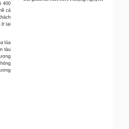
n 400
hề cá
khách
 ở lại
a lúa
n tàu
hương
Phòng
hương