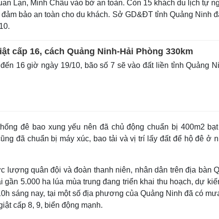
Quan Lạn, Minh Châu vào bờ an toàn. Còn 15 khách du lịch tự n
ện đảm bảo an toàn cho du khách. Sở GD&ĐT tỉnh Quảng Ninh đ
10.
giật cấp 16, cách Quảng Ninh-Hải Phòng 330km
ến 16 giờ ngày 19/10, bão số 7 sẽ vào đất liền tỉnh Quảng N
thống đê bao xung yếu nên đã chủ động chuẩn bị 400m2 bạt
ũng đã chuẩn bị máy xúc, bao tải và vị trí lấy đất để hộ đê ở
ực lượng quân đội và đoàn thanh niên, nhân dân trên địa bàn 
 gần 5.000 ha lúa mùa trung đang triển khai thu hoạch, dự ki
 10h sáng nay, tại một số địa phương của Quảng Ninh đã có mư
giật cấp 8, 9, biển động mạnh.