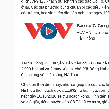
di chuyển 423 khách du lịch trên các đảo Cô Tô, 
ở lại. Các địa phương cũng chuẩn bị các điều ki
các trẻ em, học sinh trên địa bàn nghỉ học ngày 19/
Bão số 7: Gió 
VOV.VN - Dự báo đ
Hải Phòng
Tại xã Đồng Rui, huyện Tiên Yên có 2.800m hệ 
2.000 bao tải và 2 máy xúc tại chỗ. Xã Đông Hải c
điểm xung yếu của sông Hà Thanh.
Cho đến thời điểm này, nhờ sự giúp đỡ của các l
Ninh đã thu hoạch được 11.832 ha lúa mùa, còn lại
hết ngày 18/10/2016 sẽ thu hoạch xong. Tính đến
và gió giật, riêng huyện đảo Cô Tô đã có mưa, gió 