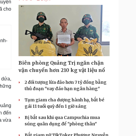
guyện
ã cho
inh-
Biên phòng Quảng Trị ngăn chặn
vận chuyển hơn 210 kg vật liệu nổ
 dứa,
2 đối tượng lừa đảo hơn 7 tỷ đồng bằng
 những
thủ đoạn "vay đáo hạn ngân hàng"
Tạm giam cha dượng hành hạ, bắt bé
Quảng
gái 11 tuổi quỳ đến 1 giờ sáng
ến đến
Bị bắt sau khi qua Campuchia mua
a vừa
súng quân dụng để "phòng thân"
Bắt giam nữ TikToker Phượng Nguyễn