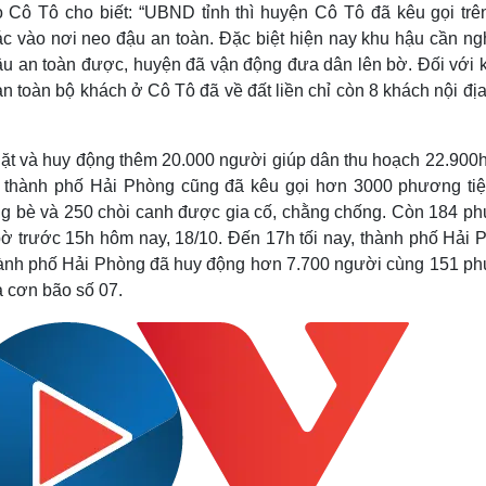
 Cô Tô cho biết:
“UBND tỉnh thì huyện Cô Tô đã kêu gọi trê
c vào nơi neo đậu an toàn. Đặc biệt hiện nay khu hậu cần ng
ậu an toàn được, huyện đã vận động đưa dân lên bờ. Đối với 
ản toàn bộ khách ở Cô Tô đã về đất liền chỉ còn 8 khách nội địa
ặt và huy động thêm 20.000 người giúp dân thu hoạch 22.900h
thành phố Hải Phòng cũng đã kêu gọi hơn 3000 phương tiệ
lồng bè và 250 chòi canh được gia cố, chằng chống. Còn 184 p
 bờ trước 15h hôm nay, 18/10. Đến 17h tối nay, thành phố Hải 
thành phố Hải Phòng đã huy động hơn 7.700 người cùng 151 p
ủa cơn bão số 07.