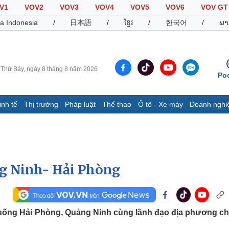
V1
VOV2
VOV3
VOV4
VOV5
VOV6
VOV GT
a Indonesia
/
日本語
/
ខ្មែរ
/
한국어
/
ພາ
Thứ Bảy, ngày 8 tháng 8 năm 2026
Po
inh tế
Thị trường
Pháp luật
Thể thao
Ô tô - Xe máy
Doanh nghi
Thế giới
Multimedia
K
Quan sát
Video
B
Cuộc sống đó đây
Ảnh
K
Hồ sơ
E-Magazine
ng Ninh- Hải Phòng
Infographic
Thể thao
Ô tô - Xe máy
D
xuống Hải Phòng, Quảng Ninh cùng lãnh đạo địa phương ch
Bóng đá
Ô tô
T