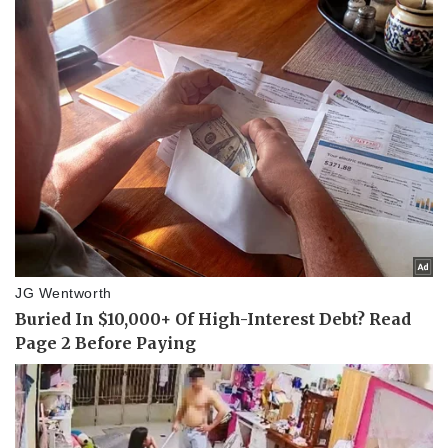
Thể thao
Ô tô - Xe máy
Bóng đá
Ô tô
Lịch thi đấu bóng đá
Xe máy
Thế giới thể thao
Tư vấn
eSports
Hậu trường