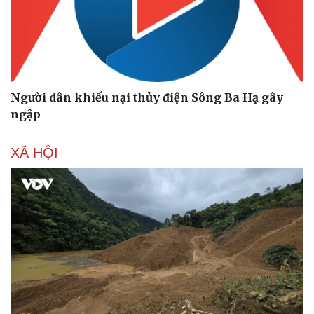
Cây thuốc
Blog
Sản phụ khoa
Tình yêu - Gia đình
Nhi khoa
Nam khoa
Làm đẹp - giảm cân
Phòng mạch online
Ăn sạch sống khỏe
Người dân khiếu nại thủy điện Sông Ba Hạ gây
ngập
XÃ HỘI