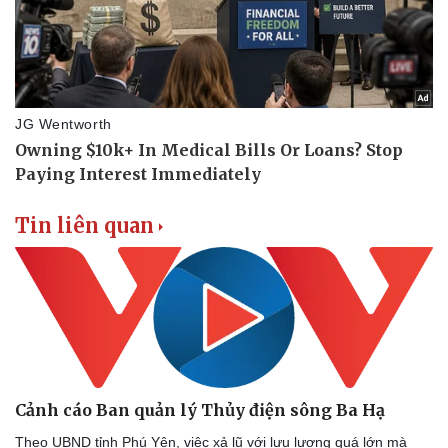
Doanh nghiệp
Công nghệ
Thông tin doanh nghiệp
Sành điệu
Doanh nghiệp 24h
Tin Công nghệ
Doanh nhân
Trải nghiệm
Vì cộng đồng
Chuyển đổi số
Tin liên quan
Cảnh cáo Ban quản lý Thủy điện sông Ba Hạ
Theo UBND tỉnh Phú Yên, việc xả lũ với lưu lượng quá lớn mà