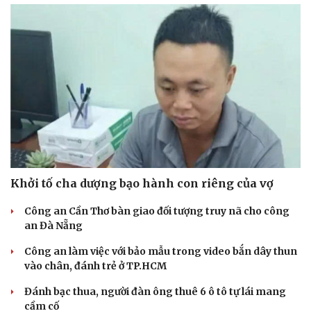
Du lịch
Podcast
Khởi tố cha dượng bạo hành con riêng của vợ
Tư vấn
Câu chuyện thời sự
Săn Tour
Đọc truyện đêm khuya
Công an Cần Thơ bàn giao đối tượng truy nã cho công
check-in
Cửa sổ tình yêu
an Đà Nẵng
Kể chuyện cho bé
Hạt giống tâm hồn
Công an làm việc với bảo mẫu trong video bắn dây thun
vào chân, đánh trẻ ở TP.HCM
Đánh bạc thua, người đàn ông thuê 6 ô tô tự lái mang
cầm cố