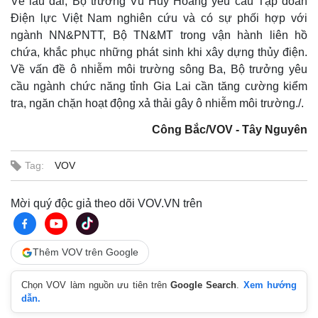
Về lâu dài, Bộ trưởng Vũ Huy Hoàng yêu cầu Tập đoàn
Điện lực Việt Nam nghiên cứu và có sự phối hợp với
ngành NN&PNTT, Bộ TN&MT trong vận hành liên hồ
chứa, khắc phục những phát sinh khi xây dựng thủy điện.
Về vấn đề ô nhiễm môi trường sông Ba, Bộ trưởng yêu
cầu ngành chức năng tỉnh Gia Lai cần tăng cường kiểm
tra, ngăn chặn hoạt động xả thải gây ô nhiễm môi trường./.
Công Bắc/VOV - Tây Nguyên
Tag:
VOV
Mời quý độc giả theo dõi VOV.VN trên
Thêm VOV trên Google
Chọn VOV làm nguồn ưu tiên trên
Google Search
.
Xem hướng
dẫn.
Kinh tế
Thị trường