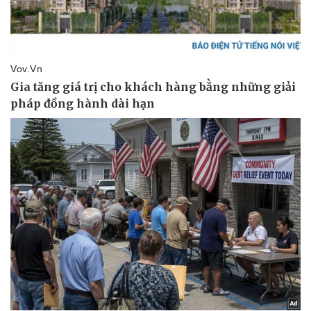
Pháp luật
Quân sự - Quốc phòng
Vụ án
Vũ khí
Tin nóng
Việt Nam
Tư vấn luật
Phân tích