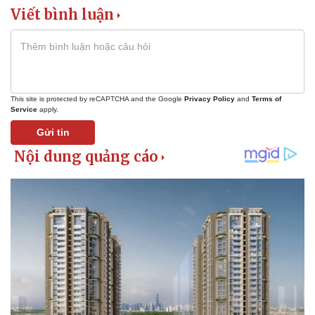
Bất động sản
Giá vàng
Viết bình luận
Khởi nghiệp
Tiêu dùng
Tỷ giá
Chứng khoán
Giá cà phê
This site is protected by reCAPTCHA and the Google
Privacy Policy
and
Terms of
Service
apply.
Gửi tin