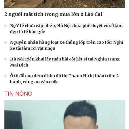
2 người mất tích trong mưa lớn ở Lào Cai
Bộ Y tế chưa cấp phép, Hà Nội chưa phê duyệt cơ sở làm
đẹp từ tế bào gốc
Nguyên nhân hàng loạt xe thủng lốp trên cao tốc: Nghi
xe tải làm rơi vật nhọn
Hà Nội triển khai lấy mẫu hài cốt liệt sĩ tại Nghĩa trang
Mai Dịch
Ô tô đỗ qua đêm ở khu đô thị Thanh Hà bị tháo trộm 2
bánh, công an vào cuộc
TIN NÓNG
Văn hóa
Giải trí
Sân khấu - Điện ảnh
Nghệ sĩ
Văn học
Thời trang
Âm nhạc
Sao Việt