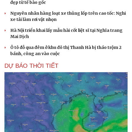
đẹp từ tế bào gốc
Nguyên nhân hàng loạt xe thủng lốp trên cao tốc: Nghi
xe tải làm rơi vật nhọn
Hà Nội triển khai lấy mẫu hài cốt liệt sĩ tại Nghĩa trang
Mai Dịch
Cải chính
Ô tô đỗ qua đêm ở khu đô thị Thanh Hà bị tháo trộm 2
bánh, công an vào cuộc
DỰ BÁO THỜI TIẾT