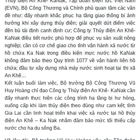
Thủy điện An Khê- KaNak, Tập đoàn Điện lực Việt Nam
(EVN), Bộ Công Thương và Chính phủ quan tâm các vân
đề như: đẩy nhanh khắc phục hạ tầng giao thông bị ảnh
hưởng khi xây dựng thủy điện; giải quyết dứt điểm việc
đền bù tái định canh định cư; Công ty Thủy điện An Khê-
Thế giới
Multimedia
KaNak điều tiết nước phù hợp để phục vụ sản xuất nông
Quan sát
Video
nghiệp; cần có cơ chế giao cho tỉnh vận hành xả nước từ
Cuộc sống đó đây
Ảnh
hồ chứa Ka Nak trong điều kiện mực nước hồ KaNak
Hồ sơ
E-Magazine
không đảm bảo theo Quy trình 1077 về vận hành liên hồ
Infographic
chứa; đầu tư xây dựng nhà máy nước sinh hoạt tại thị xã
An Khê…
Kết luận buổi làm việc, Bộ trưởng Bộ Công Thương Vũ
Huy Hoàng chỉ đạo Công ty Thủy điện An Khê- KaNak cần
đẩy nhanh thực hiện các công trình hạ tầng bị hư hỏng,
xuống cấp khi làm thủy điện theo đúng như cam kết; tỉnh
Gia Lai cần linh hoạt triển khai việc xả nước tại hồ thủy
điện An Khê – Ka Nak nhằm đảm bảo mức tối thiểu cấp
nước cho hạ du sông Ba.