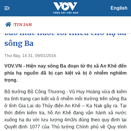
English
Bộ trưởng Vũ Huy Hoàng: Đảm
TIN 24H
/
bảo mức nước tối thiểu cho hạ du
sông Ba
Chính trị
Xã hội
Thứ Bảy, 14:31, 09/01/2016
Đảng
Tin 24h
VOV.VN - Hiện nay sông Ba đoạn từ thị xã An Khê đến
Tổ chức nhân sự
Dự báo thời tiết
phía hạ nguồn đã bị cạn kiệt và bị ô nhiễm nghiêm
Quốc hội
Giáo dục
trọng.
Nhận diện sự thật
Dấu ấn VOV
Việc làm
Bộ trưởng Bộ Công Thương - Vũ Huy Hoàng vừa đi kiểm
Biển đảo
tra tình trạng cạn kiệt và ô nhiễm môi trường trên sông Ba
ở tỉnh Gia Lai do Thủy điện An Khê – Ka Nak gây ra. Tại
thời điểm kiểm tra, hồ An Khê đang vận hành xả nước
xuống hạ du với lưu lượng 4m3/s đúng theo quy định tại
Quyết định 1077 của Thủ tướng Chính phủ về Quy trình