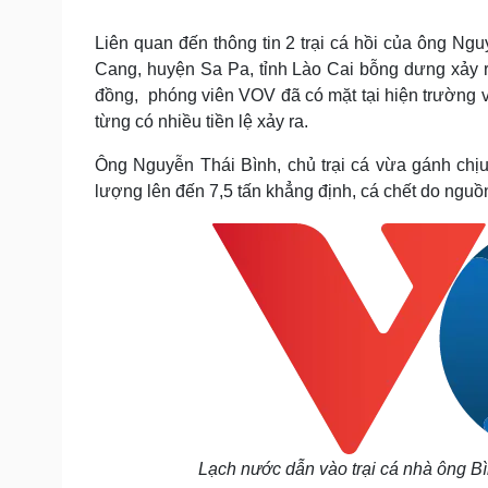
Tin nóng
Việt Nam
Tư vấn luật
Phân tích
Liên quan đến thông tin 2 trại cá hồi của ông 
Cang, huyện Sa Pa, tỉnh Lào Cai bỗng dưng xảy ra 
đồng, phóng viên VOV đã có mặt tại hiện trường vụ
Sức khỏe
Đời sống
từng có nhiều tiền lệ xảy ra.
Dinh dưỡng - món ngon
Nhà đẹp
Ông Nguyễn Thái Bình, chủ trại cá vừa gánh chịu 
Cây thuốc
Blog
lượng lên đến 7,5 tấn khẳng định, cá chết do nguồ
Sản phụ khoa
Tình yêu - Gia đình
Nhi khoa
Nam khoa
Làm đẹp - giảm cân
Phòng mạch online
Ăn sạch sống khỏe
Cải chính
Lạch nước dẫn vào trại cá nhà ông Bì