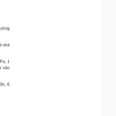
hường
cá nhà
Pa, 1
c vào
ộc, 6