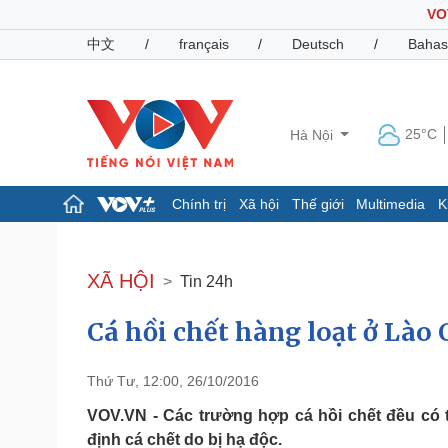
VO
中文
/
français
/
Deutsch
/
Bahas
25°C
Hà Nội
Chính trị
Xã hội
Thế giới
Multimedia
K
Chính trị
Xã hội
Đảng
Tin 24h
XÃ HỘI
Tin 24h
Tổ chức nhân sự
Dự báo thời tiết
Quốc hội
Giáo dục
Cá hồi chết hàng loạt ở Lào C
Nhận diện sự thật
Dấu ấn VOV
Việc làm
Biển đảo
Thứ Tư, 12:00, 26/10/2016
Pháp luật
Quân sự - Quốc phòng
VOV.VN - Các trường hợp cá hồi chết đều có t
Vụ án
Vũ khí
định cá chết do bị hạ độc.