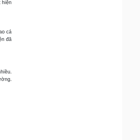
 hiện
ao cá
ện đã
nhiều.
hường.