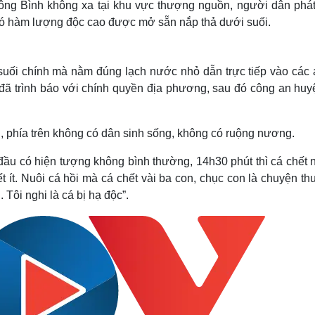
ủa ông Bình không xa tại khu vực thượng nguồn, người dân phát
s có hàm lượng độc cao được mở sẵn nắp thả dưới suối.
 suối chính mà nằm đúng lạch nước nhỏ dẫn trực tiếp vào các 
 đã trình báo với chính quyền địa phương, sau đó công an huy
, phía trên không có dân sinh sống, không có ruộng nương.
đầu có hiện tượng không bình thường, 14h30 phút thì cá chết 
hết ít. Nuôi cá hồi mà cá chết vài ba con, chục con là chuyện t
 Tôi nghi là cá bị hạ độc”.