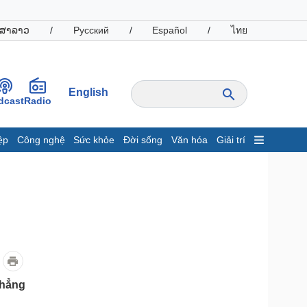
ສາລາວ
/
Русский
/
Español
/
ไทย
English
dcast
Radio
ệp
Công nghệ
Sức khỏe
Đời sống
Văn hóa
Giải trí
inh tế
Thị trường
ất động sản
Giá vàng
hởi nghiệp
Tiêu dùng
Tỷ giá
Chứng khoán
Giá cà phê
oanh nghiệp
Công nghệ
khẳng
hông tin doanh nghiệp
Sành điệu