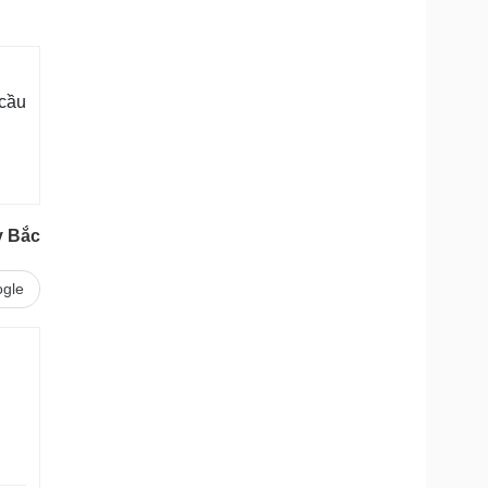
 cầu
y Bắc
gle