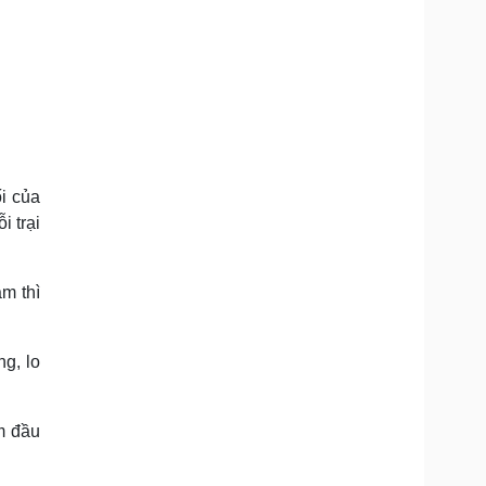
i của
 trại
ăm thì
ng, lo
m đầu