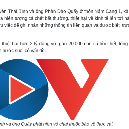
Lịch thi đấu bóng đá
Xe máy
Thế giới thể thao
Tư vấn
Nguyễn Thái Bình và ông Phàn Dào Quẩy ở thôn Nậm Cang 1, x
eSports
V
hiện tượng cá chết bất thường, thiệt hại về kinh tế lên tới h
Hậu trường
 việc để ghi nhận những thông tin liên quan và được biết, tr
Văn hóa
Giải trí
D
Sân khấu - Điện ảnh
Nghệ sĩ
thiệt hại hơn 2 tỷ đồng với gần 20.000 con cá hồi chết, tổng 
Văn học
Thời trang
n nước suối có vấn đề.
Âm nhạc
Sao Việt
c
Di sản
nh và ông Quẩy phát hiện vỏ chai thuốc bảo vệ thực vật