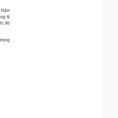
Doanh nghiệp 24h
Tin Công nghệ
Doanh nhân
Trải nghiệm
ã Nậm
ì cộng đồng
Chuyển đổi số
àng tỷ
ước đó
u lịch
Podcast
Tư vấn
Câu chuyện thời sự
trọng
Săn Tour
Đọc truyện đêm khuya
heck-in
Cửa sổ tình yêu
Kể chuyện cho bé
Hạt giống tâm hồn