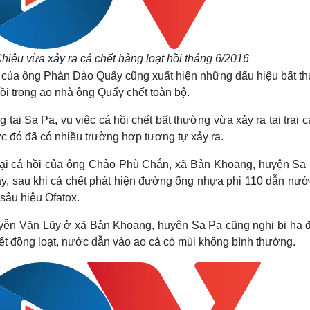
iêu vừa xảy ra cá chết hàng loạt hồi tháng 6/2016
c của ông Phàn Dào Quẩy cũng xuất hiện những dấu hiệu bất t
ồi trong ao nhà ông Quẩy chết toàn bộ.
i Sa Pa, vụ việc cá hồi chết bất thường vừa xảy ra tại trại 
c đó đã có nhiều trường hợp tương tự xảy ra.
 trại cá hồi của ông Chảo Phù Chẳn, xã Bản Khoang, huyện Sa 
ay, sau khi cá chết phát hiện đường ống nhựa phi 110 dẫn nướ
 sâu hiệu Ofatox.
guyễn Văn Lũy ở xã Bản Khoang, huyện Sa Pa cũng nghi bị hạ đ
chết đồng loạt, nước dẫn vào ao cá có mùi không bình thường.