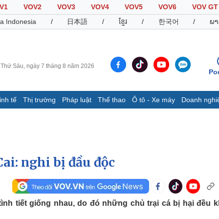
V1
VOV2
VOV3
VOV4
VOV5
VOV6
VOV GT
a Indonesia
/
日本語
/
ខ្មែរ
/
한국어
/
ພາ
Thứ Sáu, ngày 7 tháng 8 năm 2026
Po
inh tế
Thị trường
Pháp luật
Thể thao
Ô tô - Xe máy
Doanh nghi
Thế giới
Multimedia
K
Quan sát
Video
B
Cuộc sống đó đây
Ảnh
K
Hồ sơ
E-Magazine
ai: nghi bị đầu độc
Infographic
Thể thao
Ô tô - Xe máy
D
ình tiết giống nhau, do đó những chủ trại cá bị hại đều 
Bóng đá
Ô tô
T