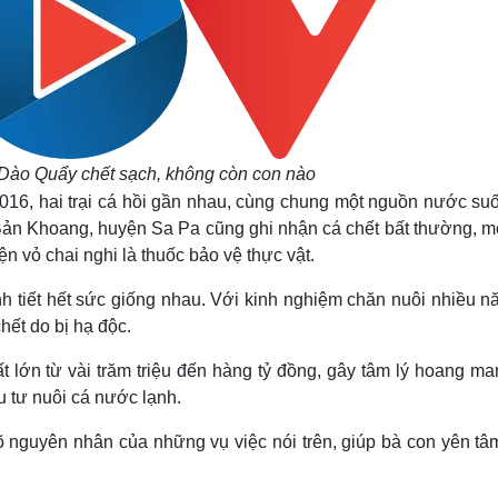
 Dào Quẩy chết sạch, không còn con nào
2016, hai trại cá hồi gần nhau, cùng chung một nguồn nước suố
n Khoang, huyện Sa Pa cũng ghi nhận cá chết bất thường, mỗi
ện vỏ chai nghi là thuốc bảo vệ thực vật.
ình tiết hết sức giống nhau. Với kinh nghiệm chăn nuôi nhiều n
hết do bị hạ độc.
rất lớn từ vài trăm triệu đến hàng tỷ đồng, gây tâm lý hoang ma
u tư nuôi cá nước lạnh.
õ nguyên nhân của những vụ việc nói trên, giúp bà con yên tâ