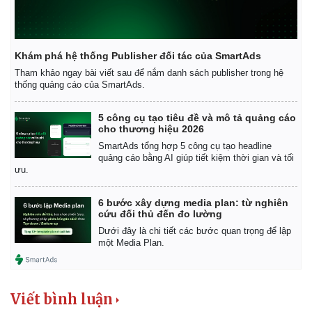
Khám phá hệ thống Publisher đối tác của SmartAds
Tham khảo ngay bài viết sau để nắm danh sách publisher trong hệ
thống quảng cáo của SmartAds.
5 công cụ tạo tiêu đề và mô tả quảng cáo
cho thương hiệu 2026
SmartAds tổng hợp 5 công cụ tạo headline
quảng cáo bằng AI giúp tiết kiệm thời gian và tối
ưu.
6 bước xây dựng media plan: từ nghiên
cứu đối thủ đến đo lường
Dưới đây là chi tiết các bước quan trọng để lập
một Media Plan.
Viết bình luận
Pháp luật
Quân sự - Quốc phòng