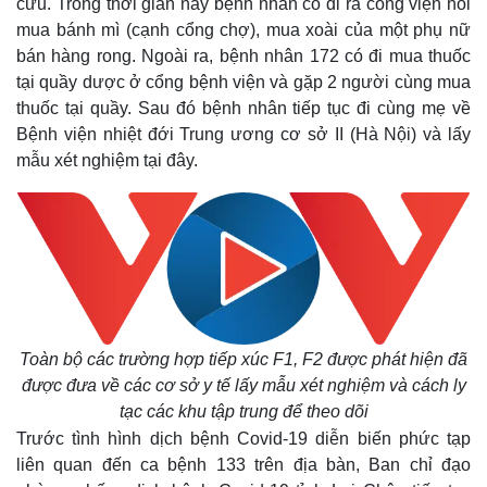
cứu. Trong thời gian này bệnh nhân có đi ra cổng viện hỏi
mua bánh mì (cạnh cổng chợ), mua xoài của một phụ nữ
bán hàng rong. Ngoài ra, bệnh nhân 172 có đi mua thuốc
tại quầy dược ở cổng bệnh viện và gặp 2 người cùng mua
thuốc tại quầy. Sau đó bệnh nhân tiếp tục đi cùng mẹ về
Bệnh viện nhiệt đới Trung ương cơ sở II (Hà Nội) và lấy
mẫu xét nghiệm tại đây.
Toàn bộ các trường hợp tiếp xúc F1, F2 được phát hiện đã
được đưa về các cơ sở y tế lấy mẫu xét nghiệm và cách ly
tạc các khu tập trung để theo dõi
Trước tình hình dịch bệnh Covid-19 diễn biến phức tạp
liên quan đến ca bệnh 133 trên địa bàn, Ban chỉ đạo
Thế giới
Multimedia