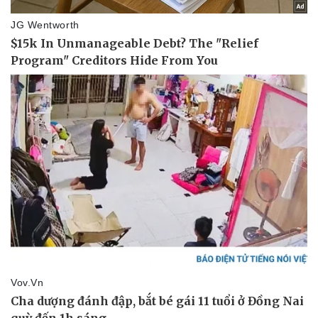
Thể thao
Ô tô - Xe máy
Bóng đá
Ô tô
Lịch thi đấu bóng đá
Xe máy
Thế giới thể thao
Tư vấn
eSports
Hậu trường