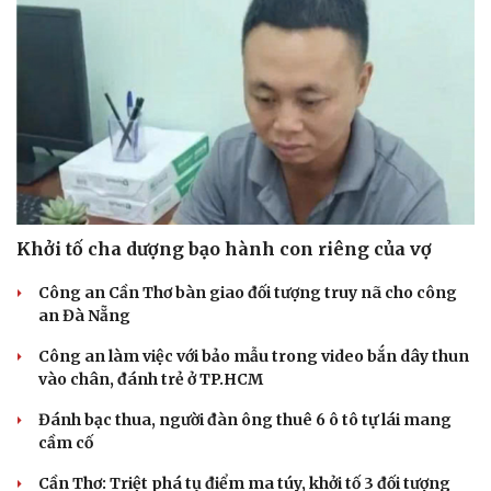
Sân khấu - Điện ảnh
Nghệ sĩ
Văn học
Thời trang
Âm nhạc
Sao Việt
Di sản
Khởi tố cha dượng bạo hành con riêng của vợ
Công an Cần Thơ bàn giao đối tượng truy nã cho công
an Đà Nẵng
Công an làm việc với bảo mẫu trong video bắn dây thun
vào chân, đánh trẻ ở TP.HCM
Đánh bạc thua, người đàn ông thuê 6 ô tô tự lái mang
cầm cố
Cần Thơ: Triệt phá tụ điểm ma túy, khởi tố 3 đối tượng