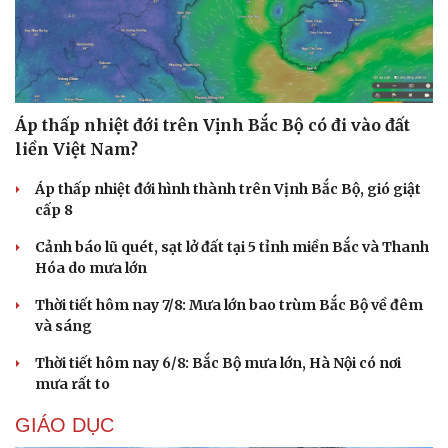
Áp thấp nhiệt đới trên Vịnh Bắc Bộ có đi vào đất
liền Việt Nam?
Áp thấp nhiệt đới hình thành trên Vịnh Bắc Bộ, gió giật
cấp 8
Cảnh báo lũ quét, sạt lở đất tại 5 tỉnh miền Bắc và Thanh
Hóa do mưa lớn
Thời tiết hôm nay 7/8: Mưa lớn bao trùm Bắc Bộ về đêm
và sáng
Thời tiết hôm nay 6/8: Bắc Bộ mưa lớn, Hà Nội có nơi
mưa rất to
GIÁO DỤC
Cải chính