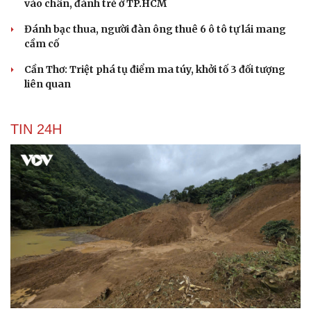
vào chân, đánh trẻ ở TP.HCM
Đánh bạc thua, người đàn ông thuê 6 ô tô tự lái mang
cầm cố
Cần Thơ: Triệt phá tụ điểm ma túy, khởi tố 3 đối tượng
liên quan
TIN 24H
Du lịch
Podcast
Tư vấn
Câu chuyện thời sự
Săn Tour
Đọc truyện đêm khuya
check-in
Cửa sổ tình yêu
Kể chuyện cho bé
Hạt giống tâm hồn