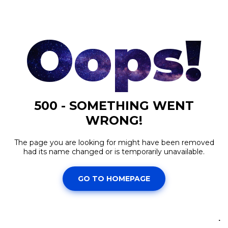
Kinh tế
Thị trường
Bất động sản
Giá vàng
Khởi nghiệp
Tiêu dùng
Tỷ giá
Chứng khoán
Giá cà phê
.