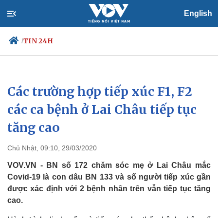
English
TIN 24H
/
Các trường hợp tiếp xúc F1, F2
Chính trị
Xã hội
Đảng
Tin 24h
các ca bệnh ở Lai Châu tiếp tục
Tổ chức nhân sự
Dự báo thời tiết
tăng cao
Quốc hội
Giáo dục
Nhận diện sự thật
Dấu ấn VOV
Việc làm
Chủ Nhật, 09:10, 29/03/2020
Biển đảo
VOV.VN - BN số 172 chăm sóc mẹ ở Lai Châu mắc
Covid-19 là con dâu BN 133 và số người tiếp xúc gần
được xác định với 2 bệnh nhân trên vẫn tiếp tục tăng
cao.