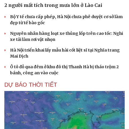
2 người mất tích trong mưa lớn ở Lào Cai
Bộ Y tế chưa cấp phép, Hà Nội chưa phê duyệt cơ sở làm
đẹp từ tế bào gốc
Nguyên nhân hàng loạt xe thủng lốp trên cao tốc: Nghi
xe tải làm rơi vật nhọn
Hà Nội triển khai lấy mẫu hài cốt liệt sĩ tại Nghĩa trang
Mai Dịch
Ô tô đỗ qua đêm ở khu đô thị Thanh Hà bị tháo trộm 2
bánh, công an vào cuộc
DỰ BÁO THỜI TIẾT