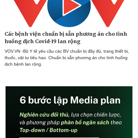
Các bệnh viện chuẩn bị sẵn phương án cho tình
huống dịch Covid-19 lan rộng
Sức khỏe
Đời sống
VOV.VN -Bộ Y tế yêu cầu các BV chuẩn bị đầy đủ, trang thiết bị,
Dinh dưỡng - món ngon
Nhà đẹp
thuốc, vật tư tiêu hao. Chuẩn bị sẵn phương án cho tình huống
Cây thuốc
Blog
dịch bệnh lan rộng.
Sản phụ khoa
Tình yêu - Gia đình
Nhi khoa
Nam khoa
Làm đẹp - giảm cân
Phòng mạch online
Ăn sạch sống khỏe