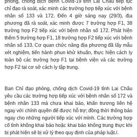
phòng, chống dịch bệnh Covid-19 tỉnh Lai Châu tiếp tục
Quan sát
Video
chỉ đạo rà soát, xác minh các trường hợp tiếp xúc với bệnh
Cuộc sống đó đây
Ảnh
nhân số 133 và 172. Đến 4 giờ sáng nay (29/3), địa
Hồ sơ
E-Magazine
phương đã rà soát, xác minh được 7 trường hợp F1, 38
Infographic
trường hợp F2 tiếp xúc với bệnh nhân số 172. Phát hiện
thêm 5 trường hợp F1, 18 trường hợp F2 tiếp xúc với bệnh
nhân số 133. Cơ quan chức năng địa phương đã lấy mẫu
xét nghiệm, tiến hành phun khử khuẩn, thực hiện cách ly
toàn bộ các trường hợp F1 tại bệnh viện và các trường
hợp F2 tại cơ sở cách ly tập trung.
Ban Chỉ đạo phòng, chống dịch Covid-19 tỉnh Lai Châu
yêu cầu các trường hợp tiếp xúc với bệnh nhân số 172 và
bệnh nhân 133 mà chưa khai báo, khẩn trương liên hệ
ngay với chính quyền để được hỗ trợ; đồng thời thông báo
ngay cho những người tiếp xúc với mình. Các trường hợp
cố tình không khai báo hoặc khai báo không trung thực khi
bị phát hiện sẽ bị xử lý theo quy định của pháp luật./.