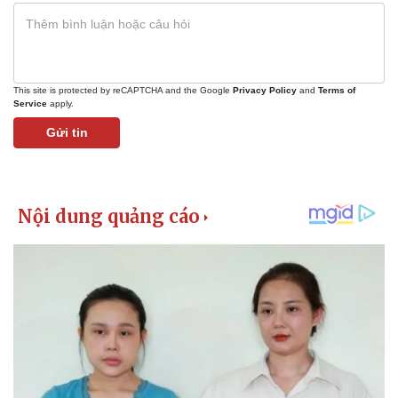
Vụ án
Vũ khí
Tin nóng
Việt Nam
Tư vấn luật
Phân tích
This site is protected by reCAPTCHA and the Google
Privacy Policy
and
Terms of
Service
apply.
Gửi tin