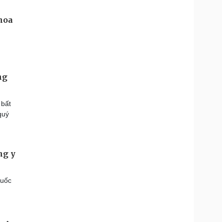
ng
 bất
quý
ng y
huốc