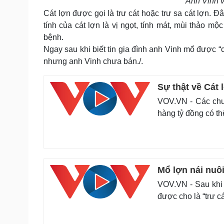
Anh Vinh v
Cát lợn được gọi là trư cát hoặc trư sa cát lợn. Đâ
tính của cát lợn là vị ngọt, tính mát, mùi thảo mộ
bệnh.
Ngay sau khi biết tin gia đình anh Vinh mổ được “c
nhưng anh Vinh chưa bán./.
Sự thật về Cát 
VOV.VN - Các chuy
hàng tỷ đồng có th
Mổ lợn nái nuôi
VOV.VN - Sau khi 
được cho là “trư c