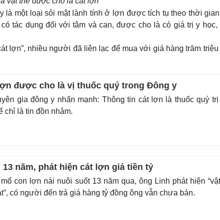
à vật thể được cho là cát lợn
y là một loại sỏi mật lành tính ở lợn được tích tụ theo thời gia
c có tác dụng đối với tâm và can, được cho là có giá trị y học
át lợn”, nhiều người đã liên lạc để mua với giá hàng trăm triệ
lợn được cho là vị thuốc quý trong Đông y
ên gia đông y nhấn mạnh: Thông tin cát lợn là thuốc quý trị
ể chỉ là tin đồn nhảm.
 13 năm, phát hiện cát lợn giá tiền tỷ
mổ con lợn nái nuôi suốt 13 năm qua, ông Linh phát hiện “vật
át”, có người đến trả giá hàng tỷ đồng ông vẫn chưa bán.