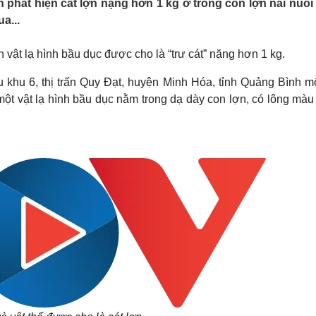
phát hiện cát lợn nặng hơn 1 kg ở trong con lợn nái nuôi
Lịch thi đấu bóng đá
Xe máy
a...
Thế giới thể thao
Tư vấn
eSports
V
Hậu trường
n vật lạ hình bầu dục được cho là “trư cát” nặng hơn 1 kg.
Văn hóa
Giải trí
D
ểu khu 6, thị trấn Quy Đạt, huyện Minh Hóa, tỉnh Quảng Bình 
Sân khấu - Điện ảnh
Nghệ sĩ
một vật lạ hình bầu dục nằm trong dạ dày con lợn, có lông mà
Văn học
Thời trang
Âm nhạc
Sao Việt
c
Di sản