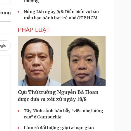
thường
Nóng 24h ngày 9/8: Diễn biến vụ bảo
Trung
mẫu bạo hành hai trẻ nhỏ ở TP.HCM
PHÁP LUẬT
gle
Cựu Thứ trưởng Nguyễn Bá Hoan
được đưa ra xét xử ngày 18/8
Tây Ninh cảnh báo bẫy "việc nhẹ lương
cao" ở Campuchia
Làm rõ đối tượng gây tai nạn giao