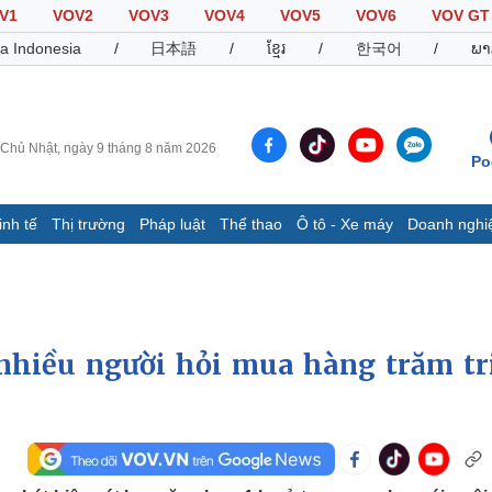
V1
VOV2
VOV3
VOV4
VOV5
VOV6
VOV GT
a Indonesia
/
日本語
/
ខ្មែរ
/
한국어
/
ພາ
Chủ Nhật, ngày 9 tháng 8 năm 2026
Po
inh tế
Thị trường
Pháp luật
Thể thao
Ô tô - Xe máy
Doanh nghi
Thế giới
Multimedia
K
Quan sát
Video
B
Cuộc sống đó đây
Ảnh
K
Hồ sơ
E-Magazine
nhiều người hỏi mua hàng trăm tr
Infographic
Thể thao
Ô tô - Xe máy
D
Bóng đá
Ô tô
T