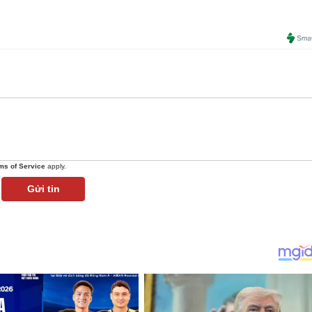
ms of Service
apply.
Gửi tin