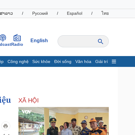
ສາລາວ
/
Русский
/
Español
/
ไทย
English
dcast
Radio
ệp
Công nghệ
Sức khỏe
Đời sống
Văn hóa
Giải trí
inh tế
Thị trường
ất động sản
Giá vàng
hởi nghiệp
Tiêu dùng
Tỷ giá
iệu
XÃ HỘI
Chứng khoán
Giá cà phê
oanh nghiệp
Công nghệ
hông tin doanh nghiệp
Sành điệu