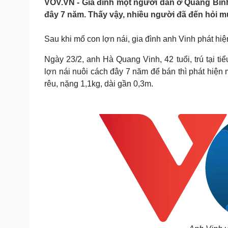
VOV.VN - Gia đình một người dân ở Quảng Bình 
Tin nóng
Việt Nam
đây 7 năm. Thấy vậy, nhiều người đã đến hỏi mu
Tư vấn luật
Phân tích
Sau khi mổ con lợn nái, gia đình anh Vinh phát hiệ
Sức khỏe
Đời sống
Ngày 23/2, anh Hà Quang Vinh, 42 tuổi, trú tại ti
Dinh dưỡng - món ngon
Nhà đẹp
lợn nái nuôi cách đây 7 năm để bán thì phát hiện 
Cây thuốc
Blog
rêu, nặng 1,1kg, dài gần 0,3m.
Sản phụ khoa
Tình yêu - Gia đình
Nhi khoa
Nam khoa
Làm đẹp - giảm cân
Phòng mạch online
Ăn sạch sống khỏe
Cải chính