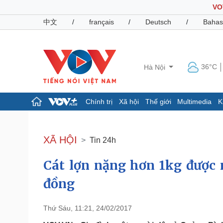
VO
中文
/
français
/
Deutsch
/
Bahas
36°C
Hà Nội
Chính trị
Xã hội
Thế giới
Multimedia
K
Chính trị
Xã hội
Đảng
Tin 24h
XÃ HỘI
Tin 24h
Tổ chức nhân sự
Dự báo thời tiết
Quốc hội
Giáo dục
Cát lợn nặng hơn 1kg được 
Nhận diện sự thật
Dấu ấn VOV
Việc làm
đồng
Biển đảo
Pháp luật
Quân sự - Quốc phòng
Thứ Sáu, 11:21, 24/02/2017
Vụ án
Vũ khí