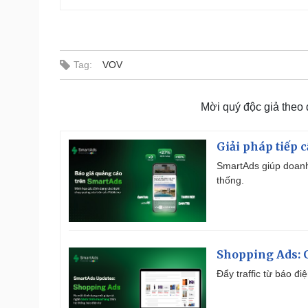
Tag:
VOV
Mời quý độc giả theo
Giải pháp tiếp 
SmartAds giúp doanh
thống.
Shopping Ads: G
Đẩy traffic từ báo đ