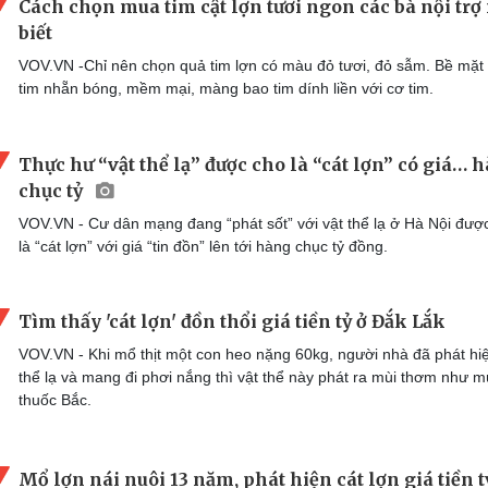
Cách chọn mua tim cật lợn tươi ngon các bà nội trợ
biết
VOV.VN -Chỉ nên chọn quả tim lợn có màu đỏ tươi, đỏ sẫm. Bề mặt
tim nhẵn bóng, mềm mại, màng bao tim dính liền với cơ tim.
Thực hư “vật thể lạ” được cho là “cát lợn” có giá… 
chục tỷ
VOV.VN - Cư dân mạng đang “phát sốt” với vật thể lạ ở Hà Nội đượ
là “cát lợn” với giá “tin đồn” lên tới hàng chục tỷ đồng.
Tìm thấy 'cát lợn' đồn thổi giá tiền tỷ ở Đắk Lắk
VOV.VN - Khi mổ thịt một con heo nặng 60kg, người nhà đã phát hiệ
thể lạ và mang đi phơi nắng thì vật thể này phát ra mùi thơm như m
thuốc Bắc.
Mổ lợn nái nuôi 13 năm, phát hiện cát lợn giá tiền t