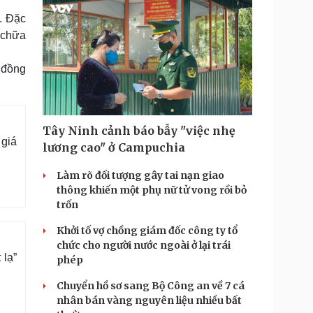
n. Đặc
, chữa
u đồng
Tây Ninh cảnh báo bẫy "việc nhẹ
 giá
lương cao" ở Campuchia
Làm rõ đối tượng gây tai nạn giao
thông khiến một phụ nữ tử vong rồi bỏ
trốn
Khởi tố vợ chồng giám đốc công ty tổ
chức cho người nước ngoài ở lại trái
 lạ”
phép
Chuyển hồ sơ sang Bộ Công an về 7 cá
nhân bán vàng nguyên liệu nhiều bất