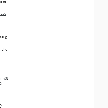
 nên
 quả
hàng
c cho
n vật
ùi
ỷ