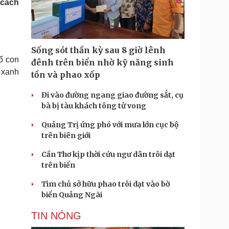
 cách
Doanh nghiệp 24h
Tin Công nghệ
Doanh nhân
Trải nghiệm
ì cộng đồng
Chuyển đổi số
Sống sót thần kỳ sau 8 giờ lênh
u lịch
Podcast
mổ con
đênh trên biển nhờ kỹ năng sinh
Tư vấn
Câu chuyện thời sự
u xanh
tồn và phao xốp
Săn Tour
Đọc truyện đêm khuya
heck-in
Cửa sổ tình yêu
Đi vào đường ngang giao đường sắt, cụ
Kể chuyện cho bé
bà bị tàu khách tông tử vong
Hạt giống tâm hồn
Quảng Trị ứng phó với mưa lớn cục bộ
trên biên giới
Cần Thơ kịp thời cứu ngư dân trôi dạt
trên biển
Tìm chủ sở hữu phao trôi dạt vào bờ
biển Quảng Ngãi
TIN NÓNG