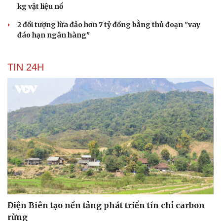
kg vật liệu nổ
2 đối tượng lừa đảo hơn 7 tỷ đồng bằng thủ đoạn "vay
đáo hạn ngân hàng"
Du lịch
Podcast
Tư vấn
Câu chuyện thời sự
TIN 24H
Săn Tour
Đọc truyện đêm khuya
check-in
Cửa sổ tình yêu
Kể chuyện cho bé
Hạt giống tâm hồn
Điện Biên tạo nền tảng phát triển tín chỉ carbon
rừng