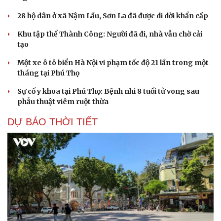
28 hộ dân ở xã Nậm Lầu, Sơn La đã được di dời khẩn cấp
Khu tập thể Thành Công: Người đã đi, nhà vẫn chờ cải
tạo
Một xe ô tô biển Hà Nội vi phạm tốc độ 21 lần trong một
tháng tại Phú Thọ
Sự cố y khoa tại Phú Thọ: Bệnh nhi 8 tuổi tử vong sau
phẫu thuật viêm ruột thừa
DỰ BÁO THỜI TIẾT