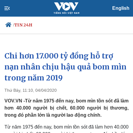
English
TIN 24H
/
Chi hơn 17.000 tỷ đồng hỗ trợ
Chính trị
Xã hội
Đảng
Tin 24h
nạn nhân chịu hậu quả bom mìn
Tổ chức nhân sự
Dự báo thời tiết
trong năm 2019
Quốc hội
Giáo dục
Nhận diện sự thật
Dấu ấn VOV
Việc làm
Thứ Bảy, 11:10, 04/04/2020
Biển đảo
VOV.VN -Từ năm 1975 đến nay, bom mìn tồn sót đã làm
hơn 40.000 người bị chết, 60.000 người bị thương,
trong đó phần lớn là người lao động chính.
Từ năm 1975 đến nay, bom mìn tồn sót đã làm hơn 40.000