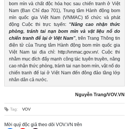
bom mìn và chất độc hóa học sau chiến tranh ở Việt
Nam (Ban Chỉ đạo 701), Trung tâm Hành động bom
mìn quốc gia Việt Nam (VNMAC) tổ chức và phát
động Cuộc thi trực tuyến:
“Nâng cao nhận thức
phòng, tránh tai nạn bom mìn và vật liệu nổ do
chiến tranh để lại ở Việt Nam”
, trên Trang Thông tin
điện tử của Trung tâm Hành động bom mìn quốc gia
Kinh tế
Thị trường
Việt Nam tại địa chỉ:
http://vnmac.gov.vn/
. Cuộc thi
Bất động sản
Giá vàng
nhằm mục đích đẩy mạnh công tác tuyên truyền, nâng
Khởi nghiệp
Tiêu dùng
cao nhận thức phòng, tránh tai nạn bom mìn, vật nổ do
Tỷ giá
chiến tranh để lại ở Việt Nam đến đông đảo tầng lớp
Chứng khoán
nhân dân cả nước.
Giá cà phê
Nguyễn Trang/VOV.VN
Tag:
VOV
Mời quý độc giả theo dõi VOV.VN trên