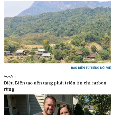
Thể thao
Ô tô - Xe máy
Bóng đá
Ô tô
Lịch thi đấu bóng đá
Xe máy
Thế giới thể thao
Tư vấn
eSports
Hậu trường