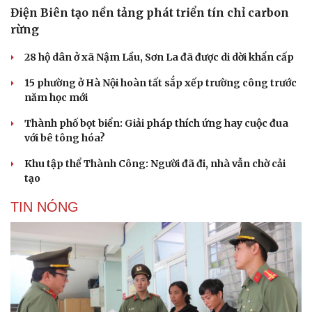
Điện Biên tạo nền tảng phát triển tín chỉ carbon
rừng
28 hộ dân ở xã Nậm Lầu, Sơn La đã được di dời khẩn cấp
15 phường ở Hà Nội hoàn tất sắp xếp trường công trước
năm học mới
Thành phố bọt biển: Giải pháp thích ứng hay cuộc đua
với bê tông hóa?
Khu tập thể Thành Công: Người đã đi, nhà vẫn chờ cải
tạo
TIN NÓNG
Văn hóa
Giải trí
Sân khấu - Điện ảnh
Nghệ sĩ
Văn học
Thời trang
Âm nhạc
Sao Việt
Di sản