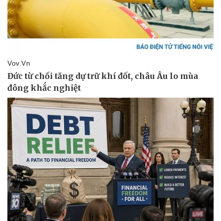
Doanh nghiệp
Công nghệ
Thông tin doanh nghiệp
Sành điệu
Doanh nghiệp 24h
Tin Công nghệ
Doanh nhân
Trải nghiệm
Vì cộng đồng
Chuyển đổi số