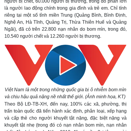
người bị chết, 60.000 người bị thương, trong đó phần lớn
là người lao động chính trong gia đình và trẻ em. Chỉ tính
riêng tại một số tỉnh miền Trung (Quảng Bình, Bình Định,
Nghệ An, Hà Tĩnh, Quảng Trị, Thừa Thiên Huế và Quảng
Ngãi), đã có trên 22.800 nạn nhân do bom mìn, trong đó,
10.540 người chết và 12.260 người bị thương.
Việt Nam là một trong những quốc gia bị ô nhiễm bom mìn
và chịu hậu quả nặng nề nhất thế giới. (Ảnh minh họa, KT)
Theo Bộ LĐ-TB-XH, đến nay, 100% các xã, phường, thị
trấn toàn quốc đã tiến hành xác định, phân loại, xếp hạng
và cấp thẻ cho người khuyết tật nặng, đặc biệt nặng và
khuyết tật nhẹ (trong đó có nạn nhân bom mìn, nạn nhân