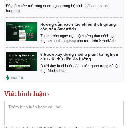
Đây là bước mở rộng quan trọng trong hệ sinh thái contextual
targeting.
Hướng dẫn cách tạo chiến dịch quảng
cáo trên SmartAds
Tham khảo ngay trọn bộ hướng dẫn cách tạo
một chiến dịch quảng cáo mới trên SmartAds.
6 bước xây dựng media plan: từ nghiên
cứu đối thủ đến đo lường
Dưới đây là chi tiết các bước quan trọng để lập
một Media Plan.
Viết bình luận
Pháp luật
Quân sự - Quốc phòng
Vụ án
Vũ khí
Tin nóng
Việt Nam