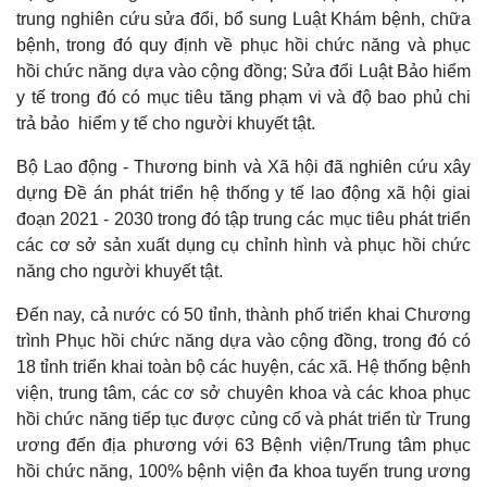
Quan sát
Video
trung nghiên cứu sửa đổi, bổ sung Luật Khám bệnh, chữa
Cuộc sống đó đây
Ảnh
bệnh, trong đó quy định về phục hồi chức năng và phục
Hồ sơ
E-Magazine
hồi chức năng dựa vào cộng đồng; Sửa đổi Luật Bảo hiểm
Infographic
y tế trong đó có mục tiêu tăng phạm vi và độ bao phủ chi
trả bảo hiểm y tế cho người khuyết tật.
Bộ Lao động - Thương binh và Xã hội đã nghiên cứu xây
dựng Đề án phát triển hệ thống y tế lao động xã hội giai
đoạn 2021 - 2030 trong đó tập trung các mục tiêu phát triển
các cơ sở sản xuất dụng cụ chỉnh hình và phục hồi chức
năng cho người khuyết tật.
Đến nay, cả nước có 50 tỉnh, thành phố triển khai Chương
trình Phục hồi chức năng dựa vào cộng đồng, trong đó có
18 tỉnh triển khai toàn bộ các huyện, các xã. Hệ thống bệnh
viện, trung tâm, các cơ sở chuyên khoa và các khoa phục
hồi chức năng tiếp tục được củng cố và phát triển từ Trung
ương đến địa phương với 63 Bệnh viện/Trung tâm phục
hồi chức năng, 100% bệnh viện đa khoa tuyến trung ương