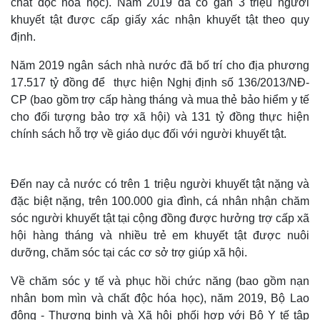
chất độc hóa học). Năm 2019 đã có gần 3 triệu người
khuyết tật được cấp giấy xác nhận khuyết tật theo quy
định.
Năm 2019 ngân sách nhà nước đã bố trí cho địa phương
17.517 tỷ đồng để thực hiện Nghị định số 136/2013/NĐ-
CP (bao gồm trợ cấp hàng tháng và mua thẻ bảo hiểm y tế
cho đối tượng bảo trợ xã hội) và 131 tỷ đồng thực hiện
chính sách hỗ trợ về giáo dục đối với người khuyết tật.
Đến nay cả nước có trên 1 triệu người khuyết tật nặng và
đặc biệt nặng, trên 100.000 gia đình, cá nhân nhận chăm
sóc người khuyết tật tại cộng đồng được hưởng trợ cấp xã
hội hàng tháng và nhiều trẻ em khuyết tật được nuôi
dưỡng, chăm sóc tại các cơ sở trợ giúp xã hội.
Về chăm sóc y tế và phục hồi chức năng (bao gồm nạn
nhân bom mìn và chất độc hóa học), năm 2019, Bộ Lao
Thế giới
Multimedia
động - Thương binh và Xã hội phối hợp với Bộ Y tế tập