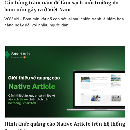
Cần hàng trăm năm để làm sạch môi trường do
bom mìn gây ra ở Việt Nam
VOV.VN - Bom mìn vật nổ còn sót lại sau chiến tranh là hiểm họa
Sức khỏe
Đời sống
hàng ngày đối với nhiều người dân.
Dinh dưỡng - món ngon
Nhà đẹp
Cây thuốc
Blog
Sản phụ khoa
Tình yêu - Gia đình
Nhi khoa
Nam khoa
Làm đẹp - giảm cân
Phòng mạch online
Ăn sạch sống khỏe
Hình thức quảng cáo Native Article trên hệ thống