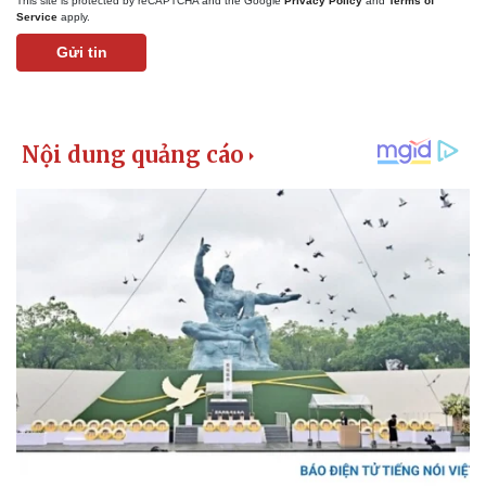
This site is protected by reCAPTCHA and the Google
Privacy Policy
and
Terms of
Tư vấn luật
Phân tích
Service
apply.
Gửi tin