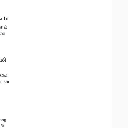
a lũ
nhất
khó
uối
 Chà,
n khi
n
long
mất