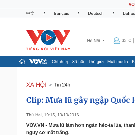
VO
中文
/
français
/
Deutsch
/
Bahas
33°C
Hà Nội
Chính trị
Xã hội
Thế giới
Multimedia
K
Chính trị
Xã hội
Đảng
Tin 24h
XÃ HỘI
Tin 24h
Tổ chức nhân sự
Dự báo thời tiết
Quốc hội
Giáo dục
Clip: Mưa lũ gây ngập Quốc 
Nhận diện sự thật
Dấu ấn VOV
Việc làm
Biển đảo
Thứ Hai, 19:15, 10/10/2016
Pháp luật
Quân sự - Quốc phòng
VOV.VN - Mưa lũ làm hơn ngàn héc-ta lúa, tha
Vụ án
Vũ khí
nguy cơ mất trắng.