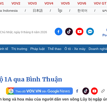
V1
VOV2
VOV3
VOV4
VOV5
VOV6
VOV GT
a Indonesia
/
日本語
/
ខ្មែរ
/
한국어
/
ພາ
Chủ Nhật, ngày 9 tháng 8 năm 2026
Po
inh tế
Thị trường
Pháp luật
Thể thao
Ô tô - Xe máy
Doanh nghi
Thế giới
Multimedia
K
Quan sát
Video
B
Cuộc sống đó đây
Ảnh
K
Hồ sơ
E-Magazine
lộ 1A qua Bình Thuận
Infographic
Thể thao
Ô tô - Xe máy
D
nh long và hoa màu của người dân ven sông Lũy bị ngập ú
Bóng đá
Ô tô
T