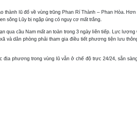
Lịch thi đấu bóng đá
Xe máy
Thế giới thể thao
Tư vấn
ạo thành lũ đổ về vùng trũng Phan Rí Thành – Phan Hòa. Hơn
eSports
V
ven sông Lũy bị ngập úng có nguy cơ mất trắng.
Hậu trường
n qua cầu Nam mất an toàn trong 3 ngày liên tiếp. Lực lượng
Văn hóa
Giải trí
D
xã và dân phòng phải tham gia điều tiết phương tiện lưu thôn
Sân khấu - Điện ảnh
Nghệ sĩ
Văn học
Thời trang
Âm nhạc
Sao Việt
c
c địa phương trong vùng lũ vẫn ở chế độ trực 24/24, sẵn sàn
Di sản