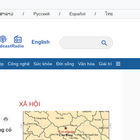
ສາລາວ
/
Русский
/
Español
/
ไทย
English
dcast
Radio
ệp
Công nghệ
Sức khỏe
Đời sống
Văn hóa
Giải trí
inh tế
Thị trường
ất động sản
Giá vàng
hởi nghiệp
Tiêu dùng
Tỷ giá
XÃ HỘI
Chứng khoán
Giá cà phê
oanh nghiệp
Công nghệ
ng có
hông tin doanh nghiệp
Sành điệu