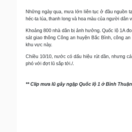
Tin nóng
Việt Nam
Tư vấn luật
Phân tích
Những ngày qua, mưa lớn liên tục ở đầu nguồn t
héc-ta lúa, thanh long và hoa màu của người dân 
Khoảng 800 nhà dân bị ảnh hưởng. Quốc lộ 1A đoạ
Sức khỏe
Đời sống
sát giao thông Công an huyện Bắc Bình, công an 
Dinh dưỡng - món ngon
Nhà đẹp
khu vực này.
Cây thuốc
Blog
Sản phụ khoa
Tình yêu - Gia đình
Chiều 10/10, nước có dấu hiệu rút dần, nhưng cá
Nhi khoa
phó với đợt lũ sắp tới./.
Nam khoa
Làm đẹp - giảm cân
Phòng mạch online
Ăn sạch sống khỏe
** Clip mưa lũ gây ngập Quốc lộ 1 ở Bình Thuận
Cải chính