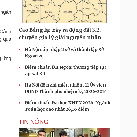
Doanh nghiệp 24h
Tin Công nghệ
Doanh nhân
Trải nghiệm
 ngàn
ì cộng đồng
Chuyển đổi số
Cao Bằng lại xảy ra động đất 3.2,
 Cảnh
u lịch
Podcast
chuyên gia lý giải nguyên nhân
g qua
Tư vấn
Câu chuyện thời sự
Săn Tour
Đọc truyện đêm khuya
Hà Nội sáp nhập 2 sở và thành lập Sở
heck-in
Cửa sổ tình yêu
Ngoại vụ
g ứng
Kể chuyện cho bé
Điểm chuẩn ĐH Ngoại thương tiếp tục
Hạt giống tâm hồn
áp sát 30
Hà Nội đề nghị miễn nhiệm 11 Ủy viên
UBND Thành phố nhiệm kỳ 2026-2031
Điểm chuẩn Đại học KHTN 2026: Ngành
Toán học cao nhất 26,35 điểm
TIN NÓNG