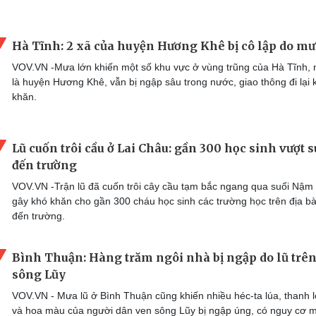
Hà Tĩnh: 2 xã của huyện Hương Khê bị cô lập do mư
VOV.VN -Mưa lớn khiến một số khu vực ở vùng trũng của Hà Tĩnh, 
là huyện Hương Khê, vẫn bị ngập sâu trong nước, giao thông đi lại 
khăn.
Lũ cuốn trôi cầu ở Lai Châu: gần 300 học sinh vượt s
đến trường
VOV.VN -Trận lũ đã cuốn trôi cây cầu tạm bắc ngang qua suối Nậm
gây khó khăn cho gần 300 cháu học sinh các trường học trên địa bà
đến trường.
Bình Thuận: Hàng trăm ngôi nhà bị ngập do lũ trê
sông Lũy
VOV.VN - Mưa lũ ở Bình Thuận cũng khiến nhiều héc-ta lúa, thanh 
và hoa màu của người dân ven sông Lũy bị ngập úng, có nguy cơ 