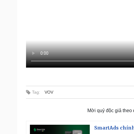
Tag:
VOV
Mời quý độc giả theo
SmartAds chính 