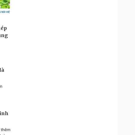
Hà
ên
Linh
g thêm