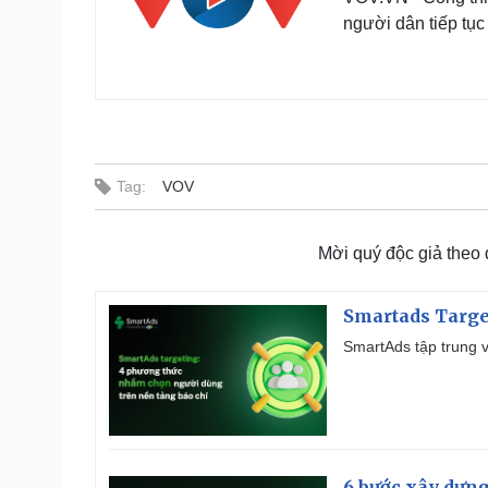
người dân tiếp tục
Tag:
VOV
Mời quý độc giả theo
Smartads Targe
SmartAds tập trung v
6 bước xây dựng