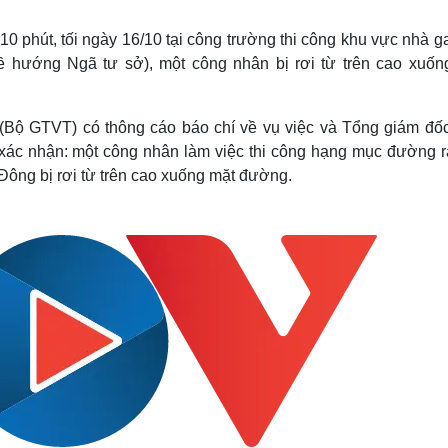
Lịch thi đấu bóng đá
Xe máy
Thế giới thể thao
Tư vấn
10 phút, tối ngày 16/10 tại công trường thi công khu vực nhà 
eSports
V
hướng Ngã tư sở), một công nhân bị rơi từ trên cao xuốn
Hậu trường
Văn hóa
Giải trí
D
(Bộ GTVT) có thông cáo báo chí về vụ việc và Tổng giám đố
Sân khấu - Điện ảnh
Nghệ sĩ
ác nhận: một công nhân làm việc thi công hạng mục đường ra
Văn học
Thời trang
Đông bị rơi từ trên cao xuống mặt đường.
Âm nhạc
Sao Việt
c
Di sản