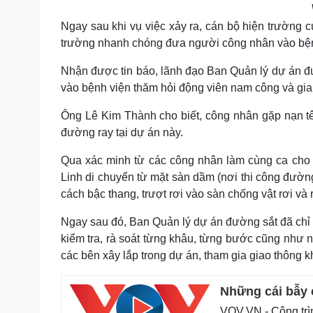
Ngay sau khi vụ việc xảy ra, cán bộ hiện trường 
trường nhanh chóng đưa người công nhân vào bện
Nhận được tin báo, lãnh đạo Ban Quản lý dự án đư
vào bệnh viện thăm hỏi động viên nam công và gia
Ông Lê Kim Thành cho biết, công nhân gặp nạn tên
đường ray tại dự án này.
Qua xác minh từ các công nhân làm cùng ca cho bi
Linh di chuyển từ mặt sàn dầm (nơi thi công đườn
cách bậc thang, trượt rơi vào sàn chống vật rơi và
Ngay sau đó, Ban Quản lý dự án đường sắt đã chỉ
kiểm tra, rà soát từng khâu, từng bước cũng như 
các bên xây lắp trong dự án, tham gia giao thông k
Những cái bẫy 
VOV.VN - Công trì