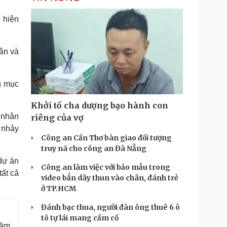
 hiện
ân và
g mục
Khởi tố cha dượng bạo hành con
 nhân
riêng của vợ
 nhảy
Công an Cần Thơ bàn giao đối tượng
truy nã cho công an Đà Nẵng
dự án
Công an làm việc với bảo mẫu trong
ất cả
video bắn dây thun vào chân, đánh trẻ
ở TP.HCM
Đánh bạc thua, người đàn ông thuê 6 ô
g
tô tự lái mang cầm cố
năm,