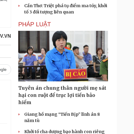
Cần Thơ: Triệt phá tụ điểm ma túy, khởi
tố 3 đối tượng liên quan
PHÁP LUẬT
OV.VN
gle
Tuyên án chung thân người mẹ sát
hại con ruột để trục lợi tiền bảo
hiểm
Giang hồ mạng “Tiến Bịp” lĩnh án 8
năm tù
Khởi tố cha dượng bạo hành con riêng