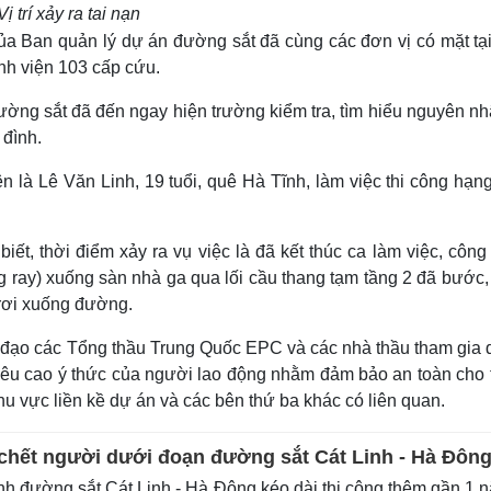
Vị trí xảy ra tai nạn
của Ban quản lý dự án đường sắt đã cùng các đơn vị có mặt tại
h viện 103 cấp cứu.
ờng sắt đã đến ngay hiện trường kiểm tra, tìm hiểu nguyên nh
 đình.
 là Lê Văn Linh, 19 tuổi, quê Hà Tĩnh, làm việc thi công hạn
ết, thời điểm xảy ra vụ việc là đã kết thúc ca làm việc, công
g ray) xuống sàn nhà ga qua lối cầu thang tạm tầng 2 đã bước,
 rơi xuống đường.
 đạo các Tổng thầu Trung Quốc EPC và các nhà thầu tham gia 
nêu cao ý thức của người lao động nhằm đảm bảo an toàn cho t
hu vực liền kề dự án và các bên thứ ba khác có liên quan.
chết người dưới đoạn đường sắt Cát Linh - Hà Đôn
nh đường sắt Cát Linh - Hà Đông kéo dài thi công thêm gần 1 