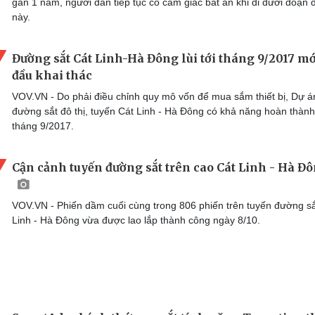
gần 1 năm, người dân tiếp tục có cảm giác bất an khi đi dưới đoạn
này.
Đường sắt Cát Linh-Hà Đông lùi tới tháng 9/2017 mớ
đầu khai thác
VOV.VN - Do phải điều chỉnh quy mô vốn để mua sắm thiết bị, Dự á
đường sắt đô thị, tuyến Cát Linh - Hà Đông có khả năng hoàn thàn
tháng 9/2017.
Cận cảnh tuyến đường sắt trên cao Cát Linh - Hà Đ
VOV.VN - Phiến dầm cuối cùng trong 806 phiến trên tuyến đường sắ
Linh - Hà Đông vừa được lao lắp thành công ngày 8/10.