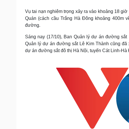
Tin nóng
Việt Nam
Tư vấn luật
Phân tích
Vụ tai nạn nghiêm trọng xảy ra vào khoảng 18 giờ 
Quán (cách cầu Trắng Hà Đông khoảng 400m về 
đường.
Sức khỏe
Đời sống
Sáng nay (17/10), Ban Quản lý dự án đường sắt 
Dinh dưỡng - món ngon
Nhà đẹp
Quản lý dự án đường sắt Lê Kim Thành cũng đã x
Cây thuốc
Blog
dự án đường sắt đô thị Hà Nội, tuyến Cát Linh-Hà 
Sản phụ khoa
Tình yêu - Gia đình
Nhi khoa
Nam khoa
Làm đẹp - giảm cân
Phòng mạch online
Ăn sạch sống khỏe
Cải chính