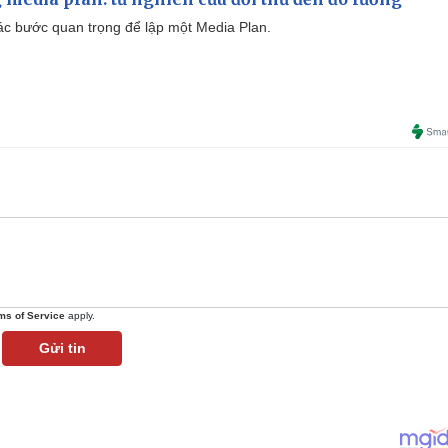
 các bước quan trọng để lập một Media Plan.
ms of Service
apply.
Gửi tin