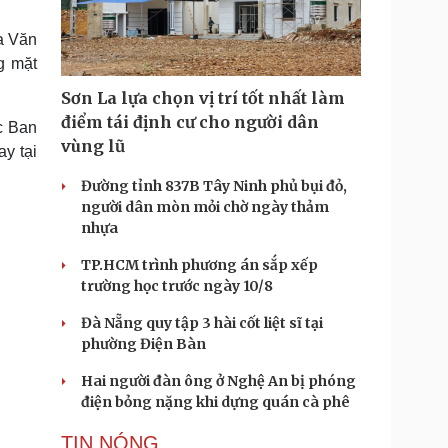
Doanh nghiệp 24h
Tin Công nghệ
Doanh nhân
Trải nghiệm
ga Văn
ì cộng đồng
Chuyển đổi số
g mặt
Sơn La lựa chọn vị trí tốt nhất làm
u lịch
Podcast
điểm tái định cư cho người dân
c Ban
Tư vấn
Câu chuyện thời sự
vùng lũ
y tại
Săn Tour
Đọc truyện đêm khuya
heck-in
Cửa sổ tình yêu
Đường tỉnh 837B Tây Ninh phủ bụi đỏ,
Kể chuyện cho bé
người dân mòn mỏi chờ ngày thảm
Hạt giống tâm hồn
nhựa
TP.HCM trình phương án sắp xếp
trường học trước ngày 10/8
Đà Nẵng quy tập 3 hài cốt liệt sĩ tại
phường Điện Bàn
Hai người đàn ông ở Nghệ An bị phóng
điện bỏng nặng khi dựng quán cà phê
TIN NÓNG