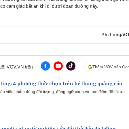
 có cảm giác bất an khi đi dưới đoạn đường này.
Phi Long/V
 dõi VOV.VN trên
Thêm VOV trên Goo
ting: 4 phương thức chọn trên hệ thống quảng cáo
ào việc nhắm đúng đối tượng, đúng ngữ cảnh và thời điểm để tối ưu.
 media plan: từ nghiên cứu đối thủ đến đo lường