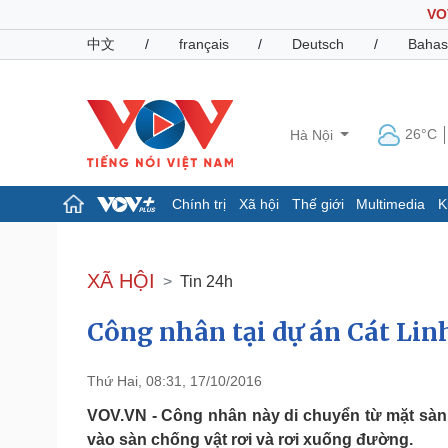
VO
中文
/
français
/
Deutsch
/
Bahas
26°C
Hà Nội
Chính trị
Xã hội
Thế giới
Multimedia
K
Chính trị
Xã hội
Đảng
Tin 24h
XÃ HỘI
Tin 24h
Tổ chức nhân sự
Dự báo thời tiết
Quốc hội
Giáo dục
Công nhân tại dự án Cát Lin
Nhận diện sự thật
Dấu ấn VOV
Việc làm
Biển đảo
Thứ Hai, 08:31, 17/10/2016
Pháp luật
Quân sự - Quốc phòng
VOV.VN - Công nhân này di chuyển từ mặt sàn d
Vụ án
Vũ khí
vào sàn chống vật rơi và rơi xuống đường.