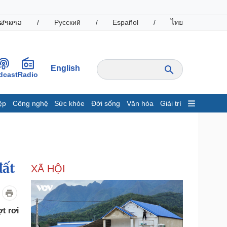
ສາລາວ
/
Русский
/
Español
/
ไทย
English
dcast
Radio
ệp
Công nghệ
Sức khỏe
Đời sống
Văn hóa
Giải trí
inh tế
Thị trường
ất động sản
Giá vàng
hởi nghiệp
Tiêu dùng
Tỷ giá
đất
XÃ HỘI
Chứng khoán
Giá cà phê
oanh nghiệp
Công nghệ
t rơi
hông tin doanh nghiệp
Sành điệu