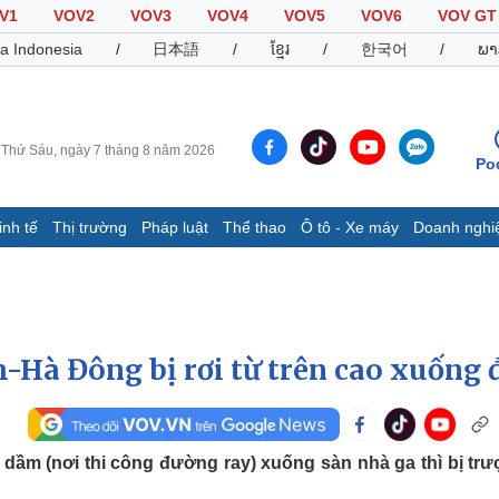
V1
VOV2
VOV3
VOV4
VOV5
VOV6
VOV GT
a Indonesia
/
日本語
/
ខ្មែរ
/
한국어
/
ພາ
Thứ Sáu, ngày 7 tháng 8 năm 2026
Po
inh tế
Thị trường
Pháp luật
Thể thao
Ô tô - Xe máy
Doanh nghi
Thế giới
Multimedia
K
Quan sát
Video
B
Cuộc sống đó đây
Ảnh
K
Hồ sơ
E-Magazine
h-Hà Đông bị rơi từ trên cao xuống 
Infographic
Thể thao
Ô tô - Xe máy
D
ầm (nơi thi công đường ray) xuống sàn nhà ga thì bị trượ
Bóng đá
Ô tô
T