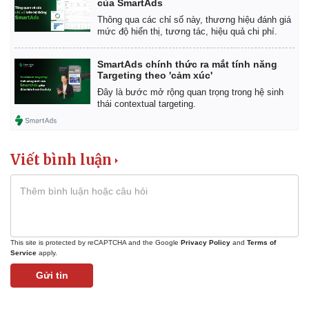
của SmartAds
Khởi nghiệp
Tiêu dùng
Thông qua các chỉ số này, thương hiệu đánh giá
Tỷ giá
mức độ hiển thị, tương tác, hiệu quả chi phí.
Chứng khoán
Giá cà phê
SmartAds chính thức ra mắt tính năng
Targeting theo 'cảm xúc'
Đây là bước mở rộng quan trọng trong hệ sinh
thái contextual targeting.
Viết bình luận
This site is protected by reCAPTCHA and the Google
Privacy Policy
and
Terms of
Service
apply.
Gửi tin