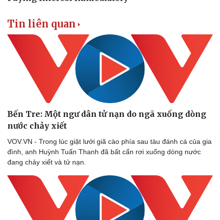
Tin liên quan
Bến Tre: Một ngư dân tử nạn do ngã xuống dòng
nước chảy xiết
Doanh nghiệp
Công nghệ
VOV.VN - Trong lúc giặt lưới giã cào phía sau tàu đánh cá của gia
Thông tin doanh nghiệp
Sành điệu
đình, anh Huỳnh Tuấn Thanh đã bất cẩn rơi xuống dòng nước
Doanh nghiệp 24h
Tin Công nghệ
đang chảy xiết và tử nạn.
Doanh nhân
Trải nghiệm
Vì cộng đồng
Chuyển đổi số