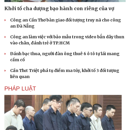
Khởi tố cha dượng bạo hành con riêng của vợ
Công an Cần Thơ bàn giao đối tượng truy nã cho công
Văn hóa
Giải trí
an Đà Nẵng
Sân khấu - Điện ảnh
Nghệ sĩ
Công an làm việc với bảo mẫu trong video bắn dây thun
Văn học
Thời trang
vào chân, đánh trẻ ở TP.HCM
Âm nhạc
Sao Việt
Di sản
Đánh bạc thua, người đàn ông thuê 6 ô tô tự lái mang
cầm cố
Cần Thơ: Triệt phá tụ điểm ma túy, khởi tố 3 đối tượng
liên quan
PHÁP LUẬT