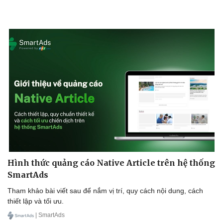
Hình thức quảng cáo Native Article trên hệ thống
SmartAds
Sức khỏe
Đời sống
Tham khảo bài viết sau để nắm vị trí, quy cách nội dung, cách
Dinh dưỡng - món ngon
Nhà đẹp
thiết lập và tối ưu.
Cây thuốc
Blog
Sản phụ khoa
Tình yêu - Gia đình
| SmartAds
Nhi khoa