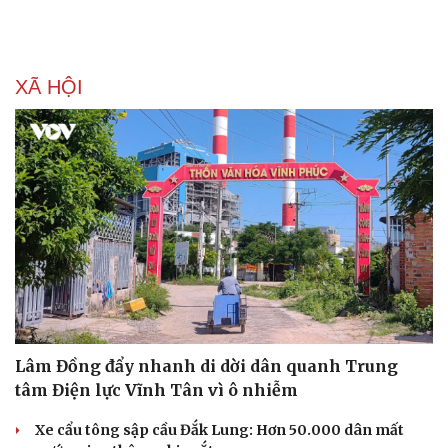
Nam khoa
Làm đẹp - giảm cân
Phòng mạch online
Ăn sạch sống khỏe
XÃ HỘI
Lâm Đồng đẩy nhanh di dời dân quanh Trung
tâm Điện lực Vĩnh Tân vì ô nhiễm
Xe cẩu tông sập cầu Đắk Lung: Hơn 50.000 dân mất