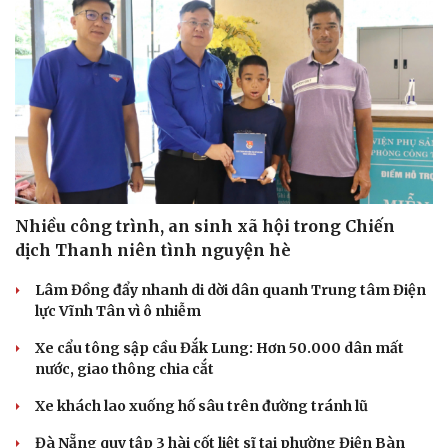
Du lịch
Podcast
Tư vấn
Câu chuyện thời sự
Nhiều công trình, an sinh xã hội trong Chiến
Săn Tour
Đọc truyện đêm khuya
check-in
Cửa sổ tình yêu
dịch Thanh niên tình nguyện hè
Kể chuyện cho bé
Lâm Đồng đẩy nhanh di dời dân quanh Trung tâm Điện
Hạt giống tâm hồn
lực Vĩnh Tân vì ô nhiễm
Xe cẩu tông sập cầu Đắk Lung: Hơn 50.000 dân mất
nước, giao thông chia cắt
Xe khách lao xuống hố sâu trên đường tránh lũ
Đà Nẵng quy tập 3 hài cốt liệt sĩ tại phường Điện Bàn