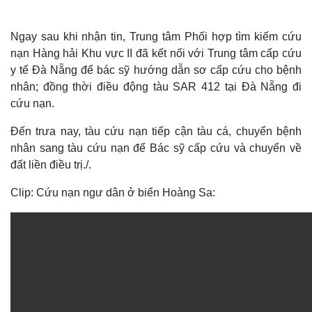
Ngay sau khi nhận tin, Trung tâm Phối hợp tìm kiếm cứu
nạn Hàng hải Khu vực II đã kết nối với Trung tâm cấp cứu
y tế Đà Nẵng để bác sỹ hướng dẫn sơ cấp cứu cho bệnh
nhân; đồng thời điều động tàu SAR 412 tại Đà Nẵng đi
cứu nạn.
Đến trưa nay, tàu cứu nạn tiếp cận tàu cá, chuyển bệnh
nhân sang tàu cứu nạn để Bác sỹ cấp cứu và chuyển về
đất liền điều trị./.
Clip: Cứu nạn ngư dân ở biển Hoàng Sa:
Thế giới
Multimedia
Quan sát
Video
Cuộc sống đó đây
Ảnh
Hồ sơ
E-Magazine
Infographic