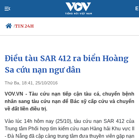
E
TIN 24H
/
Điều tàu SAR 412 ra biển Hoàng
Chính trị
Xã hội
Đảng
Tin 24h
Sa cứu nạn ngư dân
Tổ chức nhân sự
Dự báo thời tiết
Quốc hội
Giáo dục
Thứ Ba, 18:41, 25/10/2016
Nhận diện sự thật
Dấu ấn VOV
Việc làm
VOV.VN - Tàu cứu nạn tiếp cận tàu cá, chuyển bệnh
Biển đảo
nhân sang tàu cứu nạn để Bác sỹ cấp cứu và chuyển
về đất liền điều trị.
Vào lúc 14h hôm nay (25/10), tàu cứu nạn SAR 412 của
Trung tâm Phối hợp tìm kiếm cứu nạn Hàng hải Khu vực II
- Đà Nẵng đã cập cảng trung tâm đưa thuyền viên gặp nạn