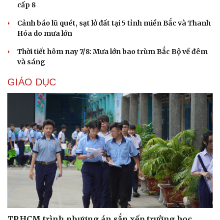
cấp 8
Cảnh báo lũ quét, sạt lở đất tại 5 tỉnh miền Bắc và Thanh
Hóa do mưa lớn
Thời tiết hôm nay 7/8: Mưa lớn bao trùm Bắc Bộ về đêm
và sáng
GIÁO DỤC
Cải chính
TP.HCM trình phương án sắp xếp trường học