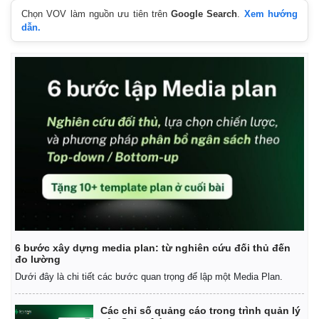
Chọn VOV làm nguồn ưu tiên trên
Google Search
.
Xem hướng
dẫn.
6 bước xây dựng media plan: từ nghiên cứu đối thủ đến
đo lường
Dưới đây là chi tiết các bước quan trọng để lập một Media Plan.
Kinh tế
Thị trường
Các chỉ số quảng cáo trong trình quản lý
Bất động sản
Giá vàng