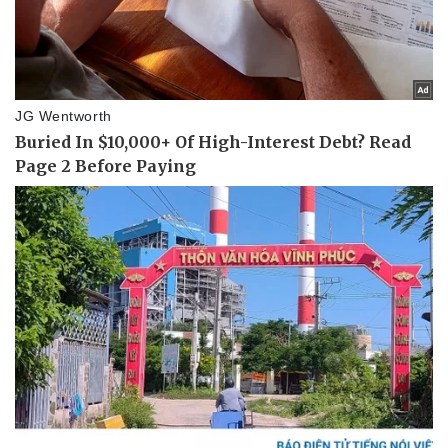
Thể thao
Ô tô - Xe máy
Bóng đá
Ô tô
Lịch thi đấu bóng đá
Xe máy
Thế giới thể thao
Tư vấn
eSports
Hậu trường