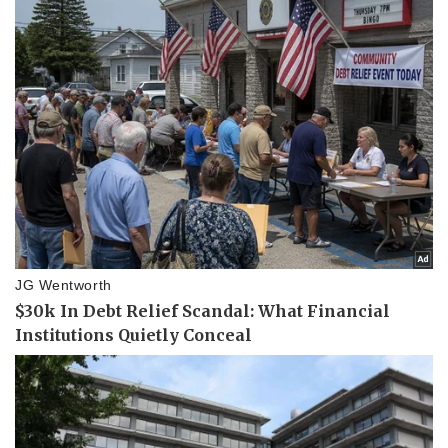
Pháp luật
Quân sự - Quốc phòng
Vụ án
Vũ khí
Tin nóng
Việt Nam
Tư vấn luật
Phân tích