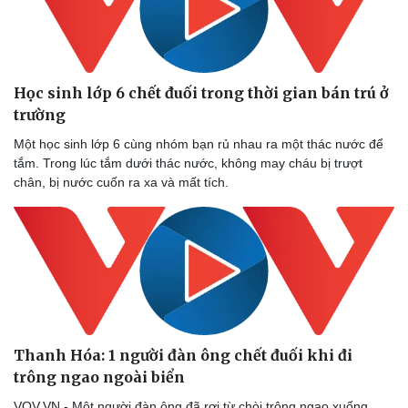
Học sinh lớp 6 chết đuối trong thời gian bán trú ở
Thể thao
Ô tô - Xe máy
trường
Bóng đá
Ô tô
Lịch thi đấu bóng đá
Xe máy
Một học sinh lớp 6 cùng nhóm bạn rủ nhau ra một thác nước để
Thế giới thể thao
Tư vấn
tắm. Trong lúc tắm dưới thác nước, không may cháu bị trượt
eSports
chân, bị nước cuốn ra xa và mất tích.
Hậu trường
Thanh Hóa: 1 người đàn ông chết đuối khi đi
trông ngao ngoài biển
VOV.VN - Một người đàn ông đã rơi từ chòi trông ngao xuống