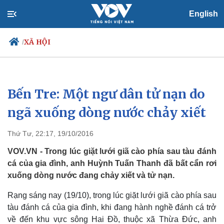
English
XÃ HỘI
/
Bến Tre: Một ngư dân tử nạn do
Chính trị
Xã hội
Đảng
Tin 24h
ngã xuống dòng nước chảy xiết
Tổ chức nhân sự
Dự báo thời tiết
Quốc hội
Giáo dục
Thứ Tư, 22:17, 19/10/2016
Nhận diện sự thật
Dấu ấn VOV
Việc làm
VOV.VN - Trong lúc giặt lưới giã cào phía sau tàu đánh
Biển đảo
cá của gia đình, anh Huỳnh Tuấn Thanh đã bất cẩn rơi
xuống dòng nước đang chảy xiết và tử nạn.
Rạng sáng nay (19/10), trong lúc giặt lưới giã cào phía sau
tàu đánh cá của gia đình, khi đang hành nghề đánh cá trở
về đến khu vực sông Hai Đồ, thuộc xã Thừa Đức, anh