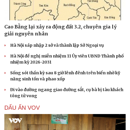
Cao Bằng lại xảy ra động đất 3.2, chuyên gia lý
giải nguyên nhân
Hà Nội sáp nhập 2 sở và thành lập Sở Ngoại vụ
Hà Nội đề nghị miễn nhiệm 11 Ủy viên UBND Thành phố
nhiệm kỳ 2026-2031
Sống sót thần kỳ sau 8 giờ lênh đênh trên biển nhờ kỹ
năng sinh tồn và phao xốp
Đi vào đường ngang giao đường sắt, cụ bà bị tàu khách
tông tử vong
DẤU ẤN VOV