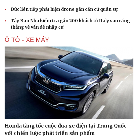
Đức liên tiếp phát hiện drone gần căn cứ quân sự
Tây Ban Nha kiểm tra gần 200 khách từ Italy sau căng
thẳng về vấn đề nhập cư
Du lịch
Podcast
Tư vấn
Câu chuyện thời sự
Ô TÔ - XE MÁY
Săn Tour
Đọc truyện đêm khuya
check-in
Cửa sổ tình yêu
Kể chuyện cho bé
Hạt giống tâm hồn
Honda tăng tốc cuộc đua xe điện tại Trung Quốc
với chiến lược phát triển sản phẩm