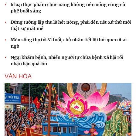
6 loại thực phẩm chức năng không nên uống cùng cà
phê buổi sáng
Đừng tưởng lập thu là hết nóng, phải đến tiết Xử thử mới
thật sự mát mẻ
Doanh nghiệp
Công nghệ
Thông tin doanh nghiệp
Sành điệu
Mèo sống thọ tới 31 tuổi, chủ nhân tiết lộ thói quen ít ai
Doanh nghiệp 24h
Tin Công nghệ
ngờ
Doanh nhân
Trải nghiệm
Vì cộng đồng
Chuyển đổi số
Ngại khám bệnh, nhiều người tự chữa bệnh xã hội rồi
nhận hậu quả lớn
VĂN HÓA