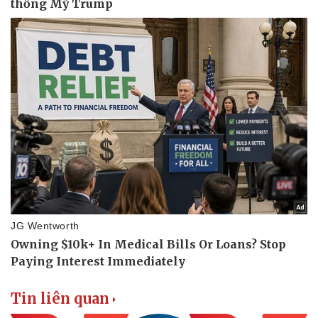
Pháp luật
Quân sự - Quốc phòng
Vụ án
Vũ khí
Tin nóng
Việt Nam
Tư vấn luật
Phân tích
Tin liên quan