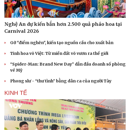
Nghệ An dự kiến bắn hơn 2.500 quả pháo hoa tại
Carnival 2026
Gỡ "điểm nghẽn", kiến tạo nguồn cầu cho xuất bản
Tinh hoa võ Việt: Từ miền đất võ vươn ra thế giới
“Spider-Man: Brand New Day” dẫn đầu doanh số phòng
vé Mỹ
Phong slư - “thư tình” bằng dân ca của người Tày
KINH TẾ