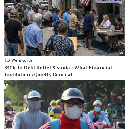
Kinh tế
Thị trường
Bất động sản
Giá vàng
Khởi nghiệp
Tiêu dùng
Tỷ giá
Chứng khoán
Giá cà phê