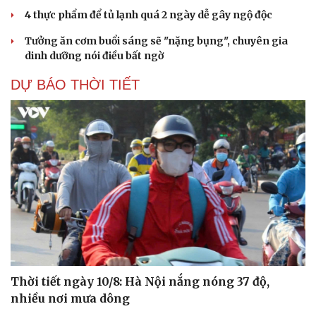
4 thực phẩm để tủ lạnh quá 2 ngày dễ gây ngộ độc
Tưởng ăn cơm buổi sáng sẽ "nặng bụng", chuyên gia
dinh dưỡng nói điều bất ngờ
DỰ BÁO THỜI TIẾT
Thời tiết ngày 10/8: Hà Nội nắng nóng 37 độ,
nhiều nơi mưa dông