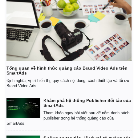
Thế giới
Multimedia
Tổng quan về hình thức quảng cáo Brand Video Ads trên
Quan sát
Video
SmartAds
Cuộc sống đó đây
Ảnh
Định nghĩa, vị trí hiển thị, quy cách nội dung, cách thiết lập và tối ưu
Hồ sơ
E-Magazine
Brand Video Ads.
Infographic
Khám phá hệ thống Publisher đối tác của
SmartAds
Tham khảo ngay bài viết sau để nắm danh sách
publisher trong hệ thống quảng cáo của
SmartAds.
5 công cụ tạo tiêu đề và mô tả quảng cáo