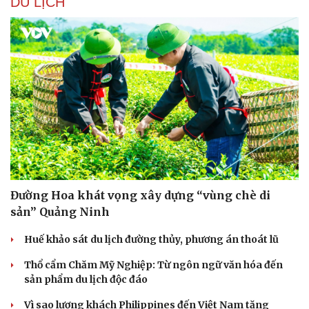
DU LỊCH
Sức khỏe
Đời sống
Dinh dưỡng - món ngon
Nhà đẹp
Cây thuốc
Blog
Sản phụ khoa
Tình yêu - Gia đình
Nhi khoa
Nam khoa
Làm đẹp - giảm cân
Phòng mạch online
Ăn sạch sống khỏe
Đường Hoa khát vọng xây dựng “vùng chè di
sản” Quảng Ninh
Huế khảo sát du lịch đường thủy, phương án thoát lũ
Thổ cẩm Chăm Mỹ Nghiệp: Từ ngôn ngữ văn hóa đến
sản phẩm du lịch độc đáo
Vì sao lượng khách Philippines đến Việt Nam tăng