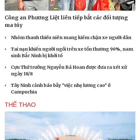
Công an Phương Liệt liên tiếp bắt các đối tượng
ma túy
Nhóm thanh thiếu niên mang kiếm chặn xe người dân
Văn hóa
Giải trí
Sân khấu - Điện ảnh
Nghệ sĩ
Tai nạn khiến người ngồi trên xe tổn thương 96%, nam
Văn học
Thời trang
sinh Bắc Ninh bị khởi tố
Âm nhạc
Sao Việt
Di sản
Cựu Thứ trưởng Nguyễn Bá Hoan được đưa ra xét xử
ngày 18/8
Tây Ninh cảnh báo bẫy "việc nhẹ lương cao" ở
Campuchia
THỂ THAO