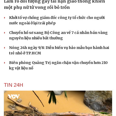
Làm rõ đối tượng gây tai nạn giao thông khiến
Săn Tour
Đọc truyện đêm khuya
một phụ nữ tử vong rồi bỏ trốn
check-in
Cửa sổ tình yêu
Kể chuyện cho bé
Khởi tố vợ chồng giám đốc công ty tổ chức cho người
Hạt giống tâm hồn
nước ngoài ở lại trái phép
Chuyển hồ sơ sang Bộ Công an về 7 cá nhân bán vàng
nguyên liệu nhiều bất thường
Nóng 24h ngày 9/8: Diễn biến vụ bảo mẫu bạo hành hai
trẻ nhỏ ở TP.HCM
Biên phòng Quảng Trị ngăn chặn vận chuyển hơn 210
kg vật liệu nổ
TIN 24H