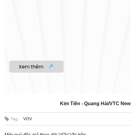
Tư vấn luật
Phân tích
Kim Tiền - Quang Hải/VTC New
Tag:
VOV
Mời quý độc giả theo dõi VOV.VN trên