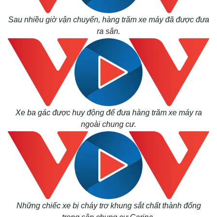
Kinh tế
Thị trường
Sau nhiều giờ vận chuyển, hàng trăm xe máy đã được đưa
Bất động sản
Giá vàng
ra sân.
Khởi nghiệp
Tiêu dùng
Tỷ giá
Chứng khoán
Giá cà phê
Xe ba gác được huy động để đưa hàng trăm xe máy ra
ngoài chung cư.
Những chiếc xe bị cháy trơ khung sắt chất thành đống