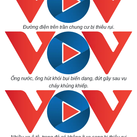
Đường điện trên trần chung cư bị thiêu rụi.
Thế giới
Multimedia
Quan sát
Video
Cuộc sống đó đây
Ảnh
Hồ sơ
E-Magazine
Infographic
Ống nước, ống hút khói bụi biến dạng, đứt gãy sau vụ
cháy khủng khiếp.