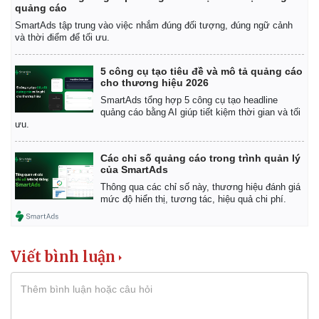
quảng cáo
SmartAds tập trung vào việc nhắm đúng đối tượng, đúng ngữ cảnh
và thời điểm để tối ưu.
5 công cụ tạo tiêu đề và mô tả quảng cáo
cho thương hiệu 2026
SmartAds tổng hợp 5 công cụ tạo headline
quảng cáo bằng AI giúp tiết kiệm thời gian và tối
ưu.
Các chỉ số quảng cáo trong trình quản lý
của SmartAds
Thông qua các chỉ số này, thương hiệu đánh giá
Thể thao
Ô tô - Xe máy
mức độ hiển thị, tương tác, hiệu quả chi phí.
Bóng đá
Ô tô
Lịch thi đấu bóng đá
Xe máy
Thế giới thể thao
Tư vấn
Viết bình luận
eSports
Hậu trường