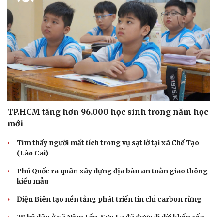
Văn hóa
Giải trí
Sân khấu - Điện ảnh
Nghệ sĩ
Văn học
Thời trang
Âm nhạc
Sao Việt
Di sản
TP.HCM tăng hơn 96.000 học sinh trong năm học
mới
Tìm thấy người mất tích trong vụ sạt lở tại xã Chế Tạo
(Lào Cai)
Phú Quốc ra quân xây dựng địa bàn an toàn giao thông
kiểu mẫu
Điện Biên tạo nền tảng phát triển tín chỉ carbon rừng