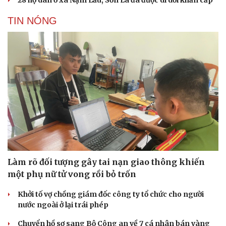
28 hộ dân ở xã Nậm Lầu, Sơn La đã được di dời khẩn cấp
TIN NÓNG
Làm rõ đối tượng gây tai nạn giao thông khiến
một phụ nữ tử vong rồi bỏ trốn
Khởi tố vợ chồng giám đốc công ty tổ chức cho người
nước ngoài ở lại trái phép
Chuyển hồ sơ sang Bộ Công an về 7 cá nhân bán vàng