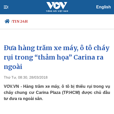
English
TIN 24H
/
Đưa hàng trăm xe máy, ô tô cháy
Chính trị
Xã hội
Đảng
Tin 24h
rụi trong “thảm họa” Carina ra
Tổ chức nhân sự
Dự báo thời tiết
ngoài
Quốc hội
Giáo dục
Nhận diện sự thật
Dấu ấn VOV
Việc làm
Thứ Tư, 08:30, 28/03/2018
Biển đảo
VOV.VN - Hàng trăm xe máy, ô tô bị thiêu rụi trong vụ
cháy chung cư Carina Plaza (TP.HCM) được chủ đầu
tư đưa ra ngoài sân.