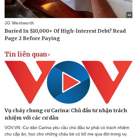
Sức khỏe
Đời sống
Dinh dưỡng - món ngon
Nhà đẹp
Cây thuốc
Blog
Sản phụ khoa
Tình yêu - Gia đình
Tin liên quan
Nhi khoa
Nam khoa
Làm đẹp - giảm cân
Phòng mạch online
Ăn sạch sống khỏe
Vụ cháy chung cư Carina: Chủ đầu tư nhận trách
nhiệm với các cư dân
VOV.VN -Cư dân Carina yêu cầu chủ đầu tư phải có trách nhiệm
chu cấp ăn, học cho những cháu bé có bố mẹ qua đời trong vụ