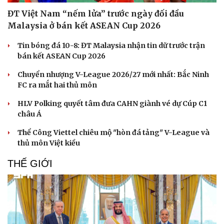
ĐT Việt Nam “nếm lửa” trước ngày đối đầu
Malaysia ở bán kết ASEAN Cup 2026
Tin bóng đá 10-8: ĐT Malaysia nhận tin dữ trước trận
bán kết ASEAN Cup 2026
Chuyển nhượng V-League 2026/27 mới nhất: Bắc Ninh
FC ra mắt hai thủ môn
HLV Polking quyết tâm đưa CAHN giành vé dự Cúp C1
châu Á
Thể Công Viettel chiêu mộ "hòn đá tảng" V-League và
thủ môn Việt kiều
THẾ GIỚI