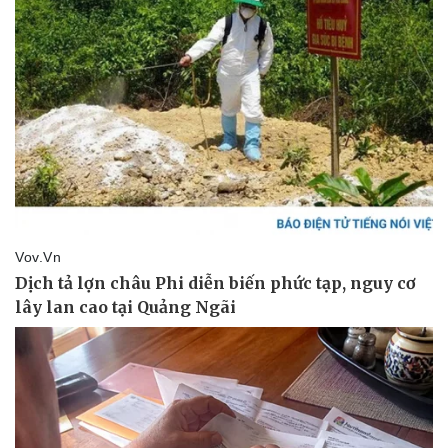
Kinh tế
Thị trường
Bất động sản
Giá vàng
Khởi nghiệp
Tiêu dùng
Tỷ giá
Chứng khoán
Giá cà phê