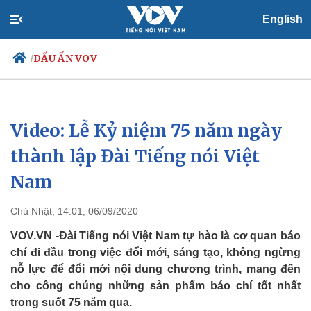
English
DẤU ẤN VOV
/
Video: Lễ Kỷ niệm 75 năm ngày
Chính trị
Xã hội
Đảng
Tin 24h
thành lập Đài Tiếng nói Việt
Tổ chức nhân sự
Dự báo thời tiết
Nam
Quốc hội
Giáo dục
Nhận diện sự thật
Dấu ấn VOV
Việc làm
Chủ Nhật, 14:01, 06/09/2020
Biển đảo
VOV.VN -Đài Tiếng nói Việt Nam tự hào là cơ quan báo
chí đi đầu trong việc đổi mới, sáng tạo, không ngừng
nỗ lực để đổi mới nội dung chương trình, mang đến
cho công chúng những sản phẩm báo chí tốt nhất
trong suốt 75 năm qua.