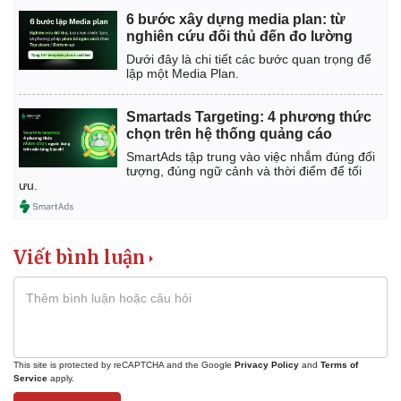
6 bước xây dựng media plan: từ
nghiên cứu đối thủ đến đo lường
Dưới đây là chi tiết các bước quan trọng để
lập một Media Plan.
Smartads Targeting: 4 phương thức
chọn trên hệ thống quảng cáo
Thế giới
Multimedia
SmartAds tập trung vào việc nhắm đúng đối
Quan sát
Video
tượng, đúng ngữ cảnh và thời điểm để tối
ưu.
Cuộc sống đó đây
Ảnh
Hồ sơ
E-Magazine
Infographic
Viết bình luận
This site is protected by reCAPTCHA and the Google
Privacy Policy
and
Terms of
Service
apply.