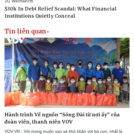
Pháp luật
Quân sự - Quốc phòng
Vụ án
Vũ khí
Tin nóng
Việt Nam
Tin liên quan
Tư vấn luật
Phân tích
Hành trình Về nguồn “Sóng Đài từ nơi ấy” của
đoàn viên, thanh niên VOV
VOV.VN - Với mong muốn san sẻ khó khăn với bà con, nhất là