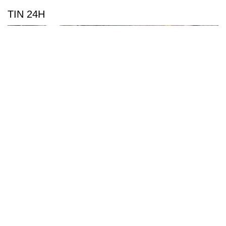
TIN 24H
Cô gái ngồi cà phê đường tàu bị tàu hỏa hất văng
điện thoại, suýt cuốn vào gầm
Phát hiện thêm 11 bộ hài cốt liệt sĩ cùng các di vật tại
Công viên Lê Thị Riêng
TP.HCM bắn pháo hoa tại 7 điểm dịp Quốc khánh 2/9