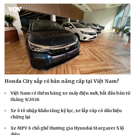
Du lịch
Podcast
Tư vấn
Câu chuyện thời sự
Săn Tour
Đọc truyện đêm khuya
Honda City sắp có bản nâng cấp tại Việt Nam?
check-in
Cửa sổ tình yêu
Kể chuyện cho bé
Việt Nam có thêm hãng xe máy điện mới, bắt đầu bán từ
Hạt giống tâm hồn
tháng 9/2026
Xe ô tô nhập khẩu tăng kỷ lục, xe lắp ráp có dấu hiệu
chững lại
Xe MPV 6 chỗ ghế thương gia Hyundai Stargazer X lộ
diện