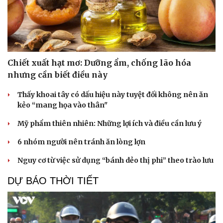
Chiết xuất hạt mơ: Dưỡng ẩm, chống lão hóa
nhưng cần biết điều này
Thấy khoai tây có dấu hiệu này tuyệt đối không nên ăn
kẻo “mang họa vào thân"
Mỹ phẩm thiên nhiên: Những lợi ích và điều cần lưu ý
6 nhóm người nên tránh ăn lòng lợn
Nguy cơ từ việc sử dụng “bánh dẻo thị phi” theo trào lưu
DỰ BÁO THỜI TIẾT