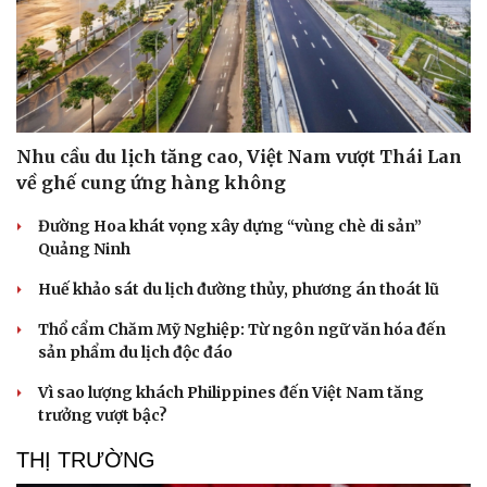
Nhu cầu du lịch tăng cao, Việt Nam vượt Thái Lan
về ghế cung ứng hàng không
Đường Hoa khát vọng xây dựng “vùng chè di sản”
Quảng Ninh
Huế khảo sát du lịch đường thủy, phương án thoát lũ
Sức khỏe
Đời sống
Dinh dưỡng - món ngon
Nhà đẹp
Thổ cẩm Chăm Mỹ Nghiệp: Từ ngôn ngữ văn hóa đến
Cây thuốc
Blog
sản phẩm du lịch độc đáo
Sản phụ khoa
Tình yêu - Gia đình
Vì sao lượng khách Philippines đến Việt Nam tăng
Nhi khoa
trưởng vượt bậc?
Nam khoa
Làm đẹp - giảm cân
THỊ TRƯỜNG
Phòng mạch online
Ăn sạch sống khỏe