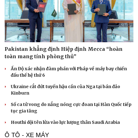
Pakistan khẳng định Hiệp định Mecca “hoàn
toàn mang tính phòng thủ”
Ấn Độ xác nhận đàm phán với Pháp về máy bay chiến
đấu thế hệ thứ 6
Ukraine cắt đứt tuyến hậu cần của Nga tại bán đảo
Kinburn
Số ca tử vong do nắng nóng cực đoan tại Hàn Quốc tiếp
tục gia tăng
Houthi dội tên lửa vào lực lượng thân Saudi Arabia
Ô TÔ - XE MÁY