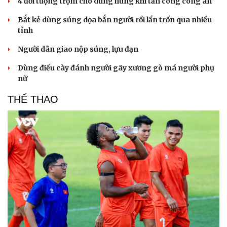
4 đối tượng trộm chó dùng hung khí tấn công công an
Bắt kẻ dùng súng dọa bắn người rồi lẩn trốn qua nhiều
tỉnh
Người dân giao nộp súng, lựu đạn
Dùng điếu cày đánh người gãy xương gò má người phụ
nữ
THỂ THAO
Văn hóa
Giải trí
Sân khấu - Điện ảnh
Nghệ sĩ
Văn học
Thời trang
Âm nhạc
Sao Việt
Di sản