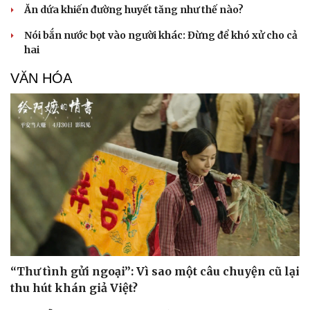
Ăn dứa khiến đường huyết tăng như thế nào?
Nói bắn nước bọt vào người khác: Đừng để khó xử cho cả
hai
VĂN HÓA
Doanh nghiệp
Công nghệ
Thông tin doanh nghiệp
Sành điệu
“Thư tình gửi ngoại”: Vì sao một câu chuyện cũ lại
Doanh nghiệp 24h
Tin Công nghệ
Doanh nhân
Trải nghiệm
thu hút khán giả Việt?
Vì cộng đồng
Chuyển đổi số