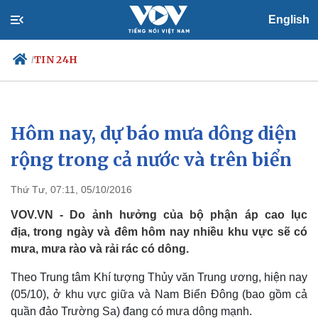
English
TIN 24H
/
Hôm nay, dự báo mưa dông diện
Chính trị
Xã hội
Đảng
Tin 24h
rộng trong cả nước và trên biển
Tổ chức nhân sự
Dự báo thời tiết
Quốc hội
Giáo dục
Thứ Tư, 07:11, 05/10/2016
Nhận diện sự thật
Dấu ấn VOV
Việc làm
VOV.VN - Do ảnh hưởng của bộ phận áp cao lục
Biển đảo
địa, trong ngày và đêm hôm nay nhiều khu vực sẽ có
mưa, mưa rào và rải rác có dông.
Theo Trung tâm Khí tượng Thủy văn Trung ương, hiện nay
(05/10), ở khu vực giữa và Nam Biển Đông (bao gồm cả
quần đảo Trường Sa) đang có mưa dông mạnh.