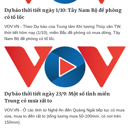
Dự báo thời tiết ngày 1/10: Tây Nam Bộ đề phòng
có tố lốc
VOV.VN - Theo Dự báo của Trung tâm Khí tượng Thủy văn TW,
thời tiết hôm nay (1/10), miền Bắc đề phòng có mưa dông, Tây
Nam Bộ đề phòng có tố lốc.
Doanh nghiệp
Công nghệ
Thông tin doanh nghiệp
Sành điệu
Dự báo thời tiết ngày 23/9: Một số tỉnh miền
Doanh nghiệp 24h
Tin Công nghệ
Trung có mưa rất to
Doanh nhân
Trải nghiệm
VOV.VN - Ở các tỉnh từ Nghệ An đến Quảng Ngãi tiếp tục có mưa
Vì cộng đồng
Chuyển đổi số
vừa, mưa to đến rất to (tổng lượng mưa 50-100mm, có nơi trên
150mm).