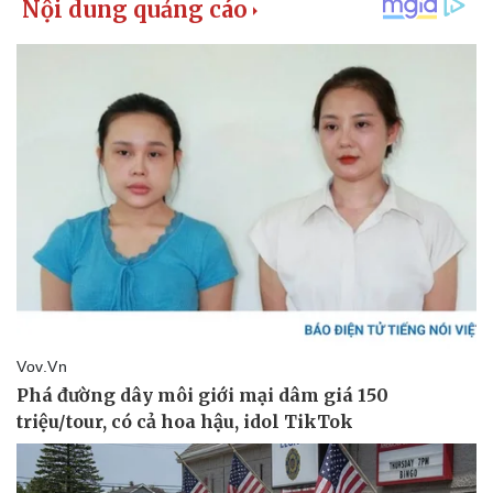
Bất động sản
Giá vàng
Khởi nghiệp
Tiêu dùng
Tỷ giá
Chứng khoán
Giá cà phê