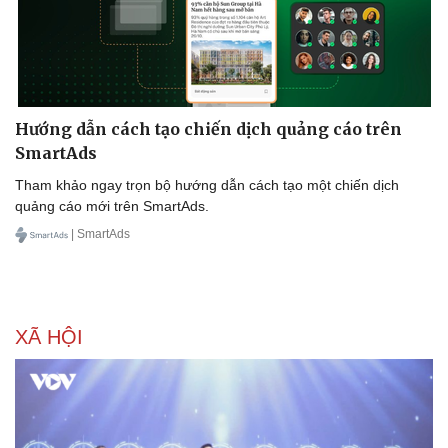
Hướng dẫn cách tạo chiến dịch quảng cáo trên
SmartAds
Tham khảo ngay trọn bộ hướng dẫn cách tạo một chiến dịch
quảng cáo mới trên SmartAds.
| SmartAds
XÃ HỘI
Sức khỏe
Đời sống
Dinh dưỡng - món ngon
Nhà đẹp
Cây thuốc
Blog