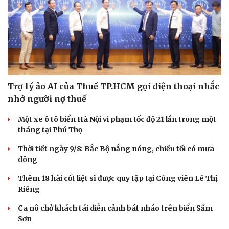
Sản phụ khoa
Tình yêu - Gia đình
Nhi khoa
Nam khoa
Làm đẹp - giảm cân
Phòng mạch online
Ăn sạch sống khỏe
Trợ lý ảo AI của Thuế TP.HCM gọi điện thoại nhắc
nhở người nợ thuế
Một xe ô tô biển Hà Nội vi phạm tốc độ 21 lần trong một
tháng tại Phú Thọ
Thời tiết ngày 9/8: Bắc Bộ nắng nóng, chiều tối có mưa
dông
Thêm 18 hài cốt liệt sĩ được quy tập tại Công viên Lê Thị
Riêng
Ca nô chở khách tái diễn cảnh bát nháo trên biển Sầm
Sơn