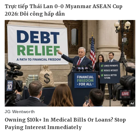
Thể thao
Ô tô - Xe máy
Bóng đá
Ô tô
Lịch thi đấu bóng đá
Xe máy
Thế giới thể thao
Tư vấn
eSports
Hậu trường