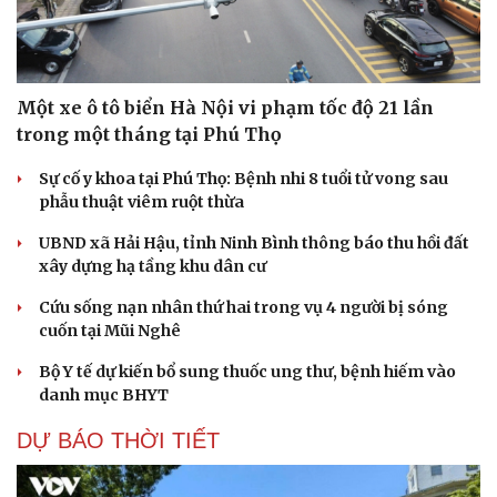
Một xe ô tô biển Hà Nội vi phạm tốc độ 21 lần
trong một tháng tại Phú Thọ
Sự cố y khoa tại Phú Thọ: Bệnh nhi 8 tuổi tử vong sau
phẫu thuật viêm ruột thừa
UBND xã Hải Hậu, tỉnh Ninh Bình thông báo thu hồi đất
Du lịch
Podcast
xây dựng hạ tầng khu dân cư
Tư vấn
Câu chuyện thời sự
Săn Tour
Đọc truyện đêm khuya
Cứu sống nạn nhân thứ hai trong vụ 4 người bị sóng
check-in
Cửa sổ tình yêu
cuốn tại Mũi Nghê
Kể chuyện cho bé
Hạt giống tâm hồn
Bộ Y tế dự kiến bổ sung thuốc ung thư, bệnh hiếm vào
danh mục BHYT
DỰ BÁO THỜI TIẾT