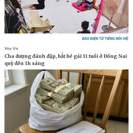
Pháp luật
Quân sự - Quốc phòng
Vụ án
Vũ khí
Tin nóng
Việt Nam
Tư vấn luật
Phân tích