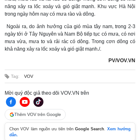
năng xảy ra lốc xoáy và gió giật mạnh.
Khu vực Hà Nội
trong ngày hôm nay có mưa rào và dông.
Ngoài ra, do ảnh hưởng của gió mùa tây nam, trong 2-3
ngày tới ở Tây Nguyên và Nam Bộ tiếp tục có mưa, có nơi
mưa vừa, mưa to và rải rác có dông. Trong cơn dông có
khả năng xảy ra lốc xoáy và gió giật mạnh./.
PV/VOV.VN
Tag:
VOV
Mời quý độc giả theo dõi VOV.VN trên
Thế giới
Multimedia
Quan sát
Video
Thêm VOV trên Google
Cuộc sống đó đây
Ảnh
Hồ sơ
E-Magazine
Chọn VOV làm nguồn ưu tiên trên
Google Search
.
Xem hướng
Infographic
dẫn.