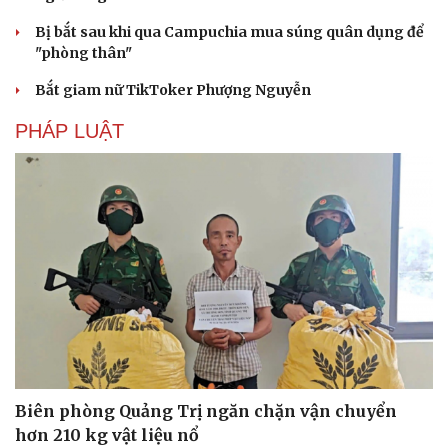
Bị bắt sau khi qua Campuchia mua súng quân dụng để
"phòng thân"
Bắt giam nữ TikToker Phượng Nguyễn
Văn hóa
Giải trí
PHÁP LUẬT
Sân khấu - Điện ảnh
Nghệ sĩ
Văn học
Thời trang
Âm nhạc
Sao Việt
Di sản
Biên phòng Quảng Trị ngăn chặn vận chuyển
hơn 210 kg vật liệu nổ