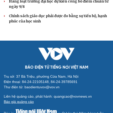
Hàng loạt trường đại học dự kiến công bố điểm chuẩn từ
ngày 9/8
Chính sách giáo dục phải được đo bằng sự tiến bộ, hạnh
phúc của học sinh
BÁO ĐIỆN TỬ TIẾNG NÓI VIỆT NAM
Trụ sở: 37 Bà Triệu, phường Cửa Nam, Hà Nội
Điện thoại: 84-24-22105148, 84-24-39785691
Thư điện tử: baodientuvov@vov.vn
Liên hệ quảng cáo, phát hành: quangcao@vovnews.vn
Báo giá quảng cáo