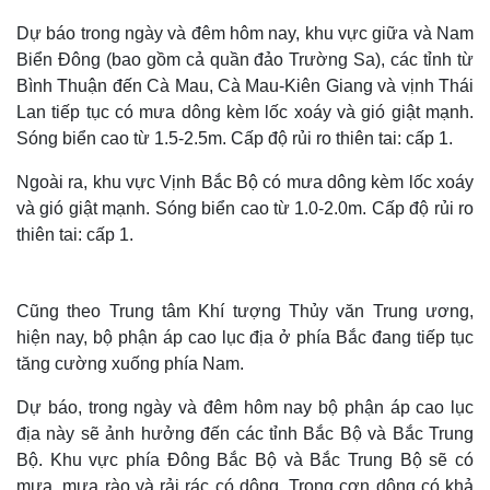
Dự báo trong ngày và đêm hôm nay, khu vực giữa và Nam
Biển Đông (bao gồm cả quần đảo Trường Sa), các tỉnh từ
Bình Thuận đến Cà Mau, Cà Mau-Kiên Giang và vịnh Thái
Lan tiếp tục có mưa dông kèm lốc xoáy và gió giật mạnh.
Sóng biển cao từ 1.5-2.5m. Cấp độ rủi ro thiên tai: cấp 1.
Ngoài ra, khu vực Vịnh Bắc Bộ có mưa dông kèm lốc xoáy
và gió giật mạnh. Sóng biển cao từ 1.0-2.0m. Cấp độ rủi ro
thiên tai: cấp 1.
Cũng theo Trung tâm Khí tượng Thủy văn Trung ương,
hiện nay, bộ phận áp cao lục địa ở phía Bắc đang tiếp tục
tăng cường xuống phía Nam.
Dự báo, trong ngày và đêm hôm nay bộ phận áp cao lục
địa này sẽ ảnh hưởng đến các tỉnh Bắc Bộ và Bắc Trung
Bộ. Khu vực phía Đông Bắc Bộ và Bắc Trung Bộ sẽ có
mưa, mưa rào và rải rác có dông. Trong cơn dông có khả