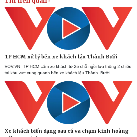
Tin liên quan
TP HCM xử lý bến xe khách lậu Thành Bưởi
VOV.VN -TP HCM cấm xe khách từ 25 chỗ ngồi lưu thông 2 chiều
tại khu vực xung quanh bến xe khách lậu Thành Bưởi.
Doanh nghiệp
Công nghệ
Thông tin doanh nghiệp
Sành điệu
Doanh nghiệp 24h
Tin Công nghệ
Doanh nhân
Trải nghiệm
Vì cộng đồng
Chuyển đổi số
Xe khách biến dạng sau cú va chạm kinh hoàng