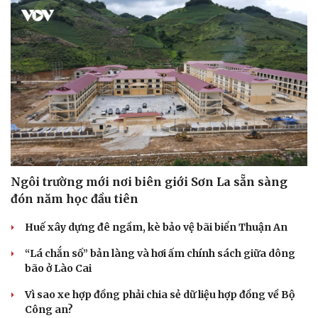
Cây thuốc
Blog
Sản phụ khoa
Tình yêu - Gia đình
Nhi khoa
Nam khoa
Làm đẹp - giảm cân
Phòng mạch online
Ăn sạch sống khỏe
Ngôi trường mới nơi biên giới Sơn La sẵn sàng
đón năm học đầu tiên
Huế xây dựng đê ngầm, kè bảo vệ bãi biển Thuận An
“Lá chắn số” bản làng và hơi ấm chính sách giữa dông
bão ở Lào Cai
Vì sao xe hợp đồng phải chia sẻ dữ liệu hợp đồng về Bộ
Công an?