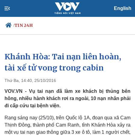
English
TIN 24H
/
Khánh Hòa: Tai nạn liên hoàn,
Chính trị
Xã hội
Đảng
Tin 24h
tài xế tử vong trong cabin
Tổ chức nhân sự
Dự báo thời tiết
Quốc hội
Giáo dục
Thứ Ba, 14:40, 25/10/2016
Nhận diện sự thật
Dấu ấn VOV
Việc làm
VOV.VN - Vụ tai nạn đã làm xe khách bị thủng bên
Biển đảo
hông, nhiều hành khách rơi ra ngoài, 10 nạn nhân phải
đi cấp cứu tại bệnh viện.
Rạng sáng nay (25/10), trên Quốc lộ 1A, đoạn qua xã Cam
Thịnh Đông, thành phố Cam Ranh, tỉnh Khánh Hòa xảy ra
một vụ tai nạn giao thông giữa 3 xe ô tô, làm 1 người chết,