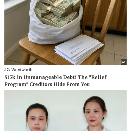
Pháp luật
Quân sự - Quốc phòng
Vụ án
Vũ khí
Tin nóng
Việt Nam
Tư vấn luật
Phân tích