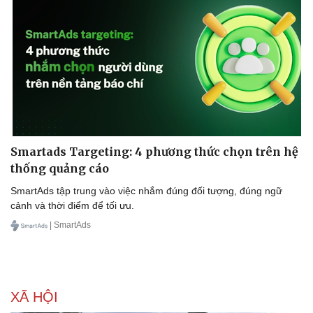
Smartads Targeting: 4 phương thức chọn trên hệ
thống quảng cáo
SmartAds tập trung vào việc nhắm đúng đối tượng, đúng ngữ
cảnh và thời điểm để tối ưu.
| SmartAds
Sức khỏe
Đời sống
XÃ HỘI
Dinh dưỡng - món ngon
Nhà đẹp