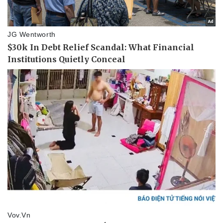
Thể thao
Ô tô - Xe máy
Bóng đá
Ô tô
Lịch thi đấu bóng đá
Xe máy
Thế giới thể thao
Tư vấn
eSports
Hậu trường