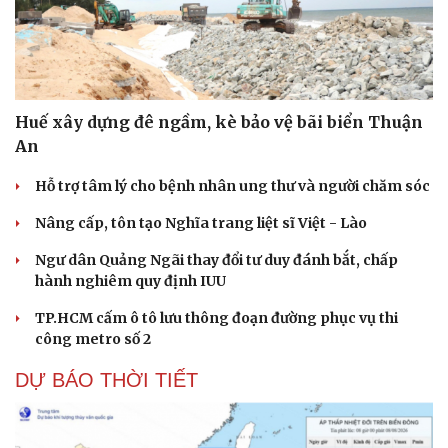
Huế xây dựng đê ngầm, kè bảo vệ bãi biển Thuận
An
Hỗ trợ tâm lý cho bệnh nhân ung thư và người chăm sóc
Nâng cấp, tôn tạo Nghĩa trang liệt sĩ Việt - Lào
Ngư dân Quảng Ngãi thay đổi tư duy đánh bắt, chấp
Du lịch
Podcast
hành nghiêm quy định IUU
Tư vấn
Câu chuyện thời sự
Săn Tour
Đọc truyện đêm khuya
TP.HCM cấm ô tô lưu thông đoạn đường phục vụ thi
check-in
Cửa sổ tình yêu
công metro số 2
Kể chuyện cho bé
Hạt giống tâm hồn
DỰ BÁO THỜI TIẾT