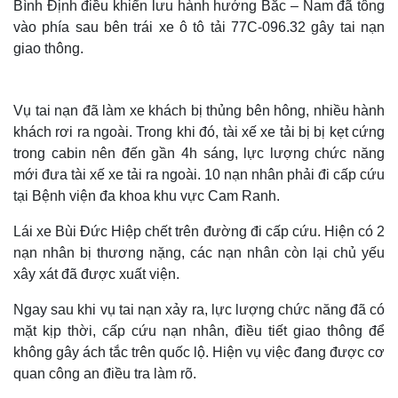
Bình Định điều khiển lưu hành hướng Bắc – Nam đã tông
vào phía sau bên trái xe ô tô tải 77C-096.32 gây tai nạn
giao thông.
Vụ tai nạn đã làm xe khách bị thủng bên hông, nhiều hành
khách rơi ra ngoài. Trong khi đó, tài xế xe tải bị bị kẹt cứng
trong cabin nên đến gần 4h sáng, lực lượng chức năng
mới đưa tài xế xe tải ra ngoài. 10 nạn nhân phải đi cấp cứu
tại Bệnh viện đa khoa khu vực Cam Ranh.
Lái xe Bùi Đức Hiệp chết trên đường đi cấp cứu. Hiện có 2
nạn nhân bị thương nặng, các nạn nhân còn lại chủ yếu
xây xát đã được xuất viện.
Thế giới
Multimedia
Ngay sau khi vụ tai nạn xảy ra, lực lượng chức năng đã có
Quan sát
Video
mặt kịp thời, cấp cứu nạn nhân, điều tiết giao thông để
Cuộc sống đó đây
Ảnh
không gây ách tắc trên quốc lộ. Hiện vụ việc đang được cơ
Hồ sơ
E-Magazine
quan công an điều tra làm rõ.
Infographic