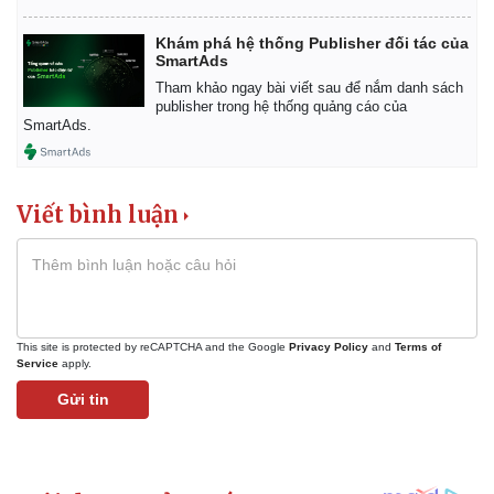
Bất động sản
Giá vàng
Khởi nghiệp
Tiêu dùng
Khám phá hệ thống Publisher đối tác của
SmartAds
Tỷ giá
Chứng khoán
Tham khảo ngay bài viết sau để nắm danh sách
publisher trong hệ thống quảng cáo của
Giá cà phê
SmartAds.
Viết bình luận
This site is protected by reCAPTCHA and the Google
Privacy Policy
and
Terms of
Service
apply.
Gửi tin