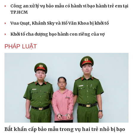
Công an xử lý vụ bảo mẫu có hành vi bạo hành trẻ em tại
TP.HCM
Vua Quạt, Khánh Sky và Hồ Văn Khoa bị khởi tố
Khởi tố cha dượng bạo hành con riêng của vợ
PHÁP LUẬT
Văn hóa
Giải trí
Sân khấu - Điện ảnh
Nghệ sĩ
Văn học
Thời trang
Âm nhạc
Sao Việt
Di sản
Bắt khẩn cấp bảo mẫu trong vụ hai trẻ nhỏ bị bạo