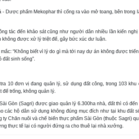
á - Dược phẩm Mekophar thì cổng ra vào mở toang, bên trong l
ng tác đến khảo sát cũng như người dân nhiều lần kiến nghị 
 không được xử lý triệt để, gây bức xúc dư luận.
c: “Không biết vì lý do gì mà tới nay dự án không được triển
ó đất sinh sống”.
a 10 đơn vị đang quản lý, sử dụng đất công, trong 103 khu đ
 để trống, không quản lý.
i Gòn (Sagri) được giao quản lý 6.300ha nhà, đất thì có đến
ho các hộ dân sử dụng không đúng mục đích như tại khu đất s
ty Chăn nuôi và chế biến thực phẩm Sài Gòn (thuộc Sagri) quả
ng thực tế lại có người đứng ra cho thuê lại nhà xưởng.