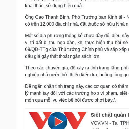
khai thác, sử dụng hiệu quả”.
Ông Cao Thanh Bình, Phó Trưởng ban Kinh tế - 
có trên 12.000 địa chỉ nhà, đất thuộc sở hữu Nhà 
Một số địa phương thống kê chưa đầy đủ, điều này 
vị trí đất bị thu hẹp dần, khi thực hiện thu hồi 
09/QĐ-TTg của Thủ tướng Chính phủ về sắp xếp nh
đấu giá gây thất thoát ngân sách lớn.
Theo các chuyên gia, để xảy ra tình trạng lãng ph
nghiệp nhà nước bởi thiếu kiểm tra, buông lỏng qu
Để ngăn chặn tình trạng này, các cơ quan có thẩm 
lý mạnh tay đối với các trường hợp vi phạm, siết
mòn qua mỗi vụ việc bê bối được phơi bày./.
Siết chặt quản 
VOV.VN - Tại TPHC