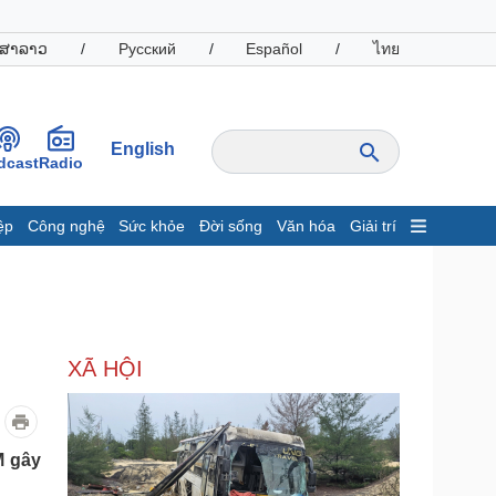
ສາລາວ
/
Русский
/
Español
/
ไทย
English
dcast
Radio
ệp
Công nghệ
Sức khỏe
Đời sống
Văn hóa
Giải trí
inh tế
Thị trường
ất động sản
Giá vàng
hởi nghiệp
Tiêu dùng
Tỷ giá
XÃ HỘI
Chứng khoán
Giá cà phê
oanh nghiệp
Công nghệ
M gây
hông tin doanh nghiệp
Sành điệu