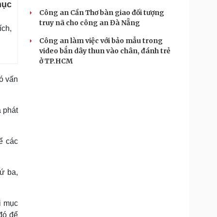
mục
Công an Cần Thơ bàn giao đối tượng
truy nã cho công an Đà Nẵng
ích,
Công an làm việc với bảo mẫu trong
video bắn dây thun vào chân, đánh trẻ
ở TP.HCM
ó vấn
à phát
ể các
ứ ba,
i mục
 đó để