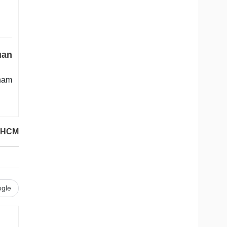
uan
ham
P.HCM
gle