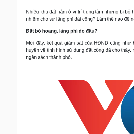
Tin nóng
Việt Nam
Tư vấn luật
Phân tích
Nhiều khu đất nằm ở vị trí trung tâm nhưng bị bỏ 
nhiệm cho sự lãng phí đất công? Làm thế nào để n
Đất bỏ hoang, lãng phí do đâu?
Sức khỏe
Đời sống
Dinh dưỡng - món ngon
Nhà đẹp
Mới đây, kết quả giám sát của HĐND cũng như b
Cây thuốc
Blog
huyện về tình hình sử dụng đất công đã cho thấy, n
Sản phụ khoa
Tình yêu - Gia đình
ngân sách thành phố.
Nhi khoa
Nam khoa
Làm đẹp - giảm cân
Phòng mạch online
Ăn sạch sống khỏe
Cải chính