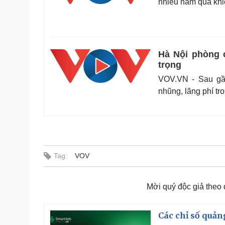
nhiều năm qua khiế
Hà Nội phòng 
trọng
VOV.VN - Sau gầ
nhũng, lãng phí t
Tag:
VOV
Mời quý độc giả theo
Các chỉ số quản