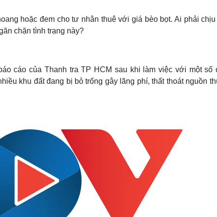
Lịch thi đấu bóng đá
Xe máy
Thế giới thể thao
Tư vấn
hoang hoặc đem cho tư nhân thuê với giá bèo bọt. Ai phải chịu
eSports
V
găn chặn tình trạng này?
Hậu trường
Văn hóa
Giải trí
D
Sân khấu - Điện ảnh
Nghệ sĩ
áo cáo của Thanh tra TP HCM sau khi làm việc với một số 
Văn học
Thời trang
hiều khu đất đang bị bỏ trống gây lãng phí, thất thoát nguồn t
Âm nhạc
Sao Việt
c
Di sản