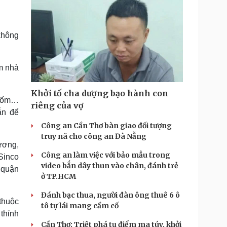
không
m nhà
Khởi tố cha dượng bạo hành con
 Gốm…
riêng của vợ
ẫn để
Công an Cần Thơ bàn giao đối tượng
truy nã cho công an Đà Nẵng
ương,
Công an làm việc với bảo mẫu trong
Sinco
video bắn dây thun vào chân, đánh trẻ
 quận
ở TP.HCM
Đánh bạc thua, người đàn ông thuê 6 ô
thuộc
tô tự lái mang cầm cố
thỉnh
Cần Thơ: Triệt phá tụ điểm ma túy, khởi