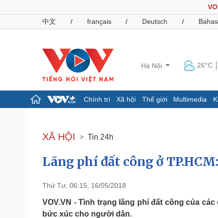
VO
中文
/
français
/
Deutsch
/
Bahas
26°C
Hà Nội
Chính trị
Xã hội
Thế giới
Multimedia
K
Chính trị
Xã hội
Đảng
Tin 24h
XÃ HỘI
Tin 24h
Tổ chức nhân sự
Dự báo thời tiết
Quốc hội
Giáo dục
Lãng phí đất công ở TP.HCM:
Nhận diện sự thật
Dấu ấn VOV
Việc làm
Biển đảo
Thứ Tư, 06:15, 16/05/2018
Pháp luật
Quân sự - Quốc phòng
VOV.VN - Tình trạng lãng phí đất công của cá
Vụ án
Vũ khí
bức xúc cho người dân.