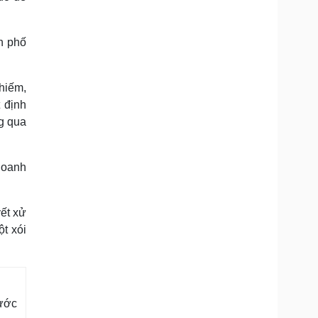
h phố
chiếm,
t định
g qua
 doanh
yết xử
t xói
nước