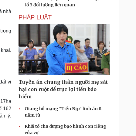
tố 3 đối tượng liên quan
à nhà
PHÁP LUẬT
trong
 khai.
Tuyên án chung thân người mẹ sát
ất vi
hại con ruột để trục lợi tiền bảo
hiểm
 17ha
ố 162
Giang hồ mạng “Tiến Bịp” lĩnh án 8
năm tù
n lý,
Khởi tố cha dượng bạo hành con riêng
của vợ