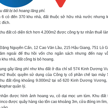
u đất bị bỏ hoang lãng phí.
 6 có đến 370 khu nhà, đất thuộc sở hữu nhà nước nhưng 
 đích.
hu đất có diện tích hơn 4.200m2 được công ty tư nhân thuê là
61 Đặng Nguyên Cẩn, 12 Cao Văn Lầu, 215 Hậu Giang, 751 Lò
ăm ngoái để thu hồi vốn cho ngân sách nhưng đến nay v
 khu nhà, đất công bị bỏ hoang.
ụng gây lãng phí như khu đất ở địa chỉ số 574 Kinh Dương V
m2 thuộc quyền sử dụng của Công ty cổ phần chế tạo máy 
 khu đất rộng khoảng 9.000m2 tại số 620 Kinh Dương Vương,
kophar quản lý.
 nhận được hình ảnh hoang vu, cỏ dại mọc um tùm. Khu đất 
inco được quây hàng rào tôn cao khoảng 3m, cửa đóng im lìm, 
a vào.