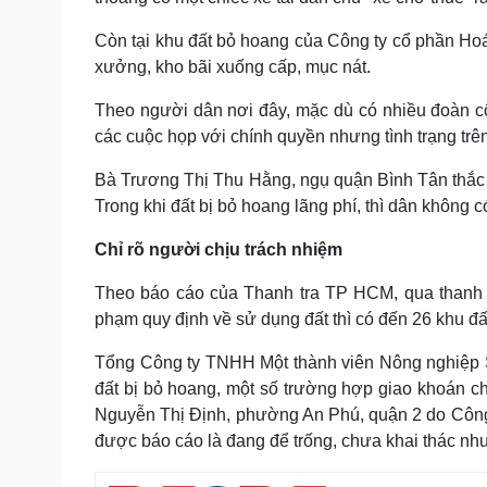
Còn tại khu đất bỏ hoang của Công ty cổ phần Ho
xưởng, kho bãi xuống cấp, mục nát.
Theo người dân nơi đây, mặc dù có nhiều đoàn cô
các cuộc họp với chính quyền nhưng tình trạng trên
Bà Trương Thị Thu Hằng, ngụ quận Bình Tân thắc mắ
Trong khi đất bị bỏ hoang lãng phí, thì dân không c
Chỉ rõ người chịu trách nhiệm
Theo báo cáo của Thanh tra TP HCM, qua thanh tr
phạm quy định về sử dụng đất thì có đến 26 khu đất
Tổng Công ty TNHH Một thành viên Nông nghiệp Sà
đất bị bỏ hoang, một số trường hợp giao khoán c
Nguyễn Thị Định, phường An Phú, quận 2 do Công 
được báo cáo là đang để trống, chưa khai thác như