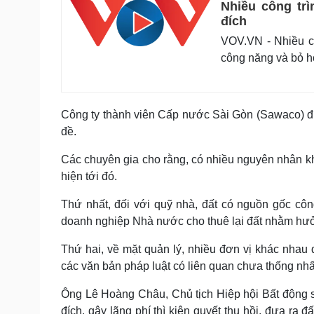
Nhiều công tr
đích
VOV.VN - Nhiều c
công năng và bỏ h
Công ty thành viên Cấp nước Sài Gòn (Sawaco) đư
đề.
Các chuyên gia cho rằng, có nhiều nguyên nhân khiế
hiện tới đó.
Thứ nhất, đối với quỹ nhà, đất có nguồn gốc công
doanh nghiệp Nhà nước cho thuê lại đất nhằm hư
Thứ hai, về mặt quản lý, nhiều đơn vị khác nhau 
các văn bản pháp luật có liên quan chưa thống nhấ
Ông Lê Hoàng Châu, Chủ tịch Hiệp hội Bất động 
đích, gây lãng phí thì kiên quyết thu hồi, đưa ra