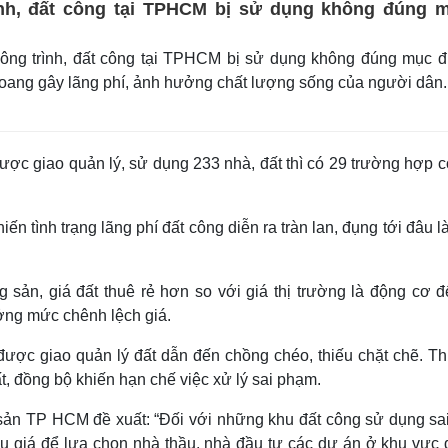
ình, đất công tại TPHCM bị sử dụng không đúng 
ông trình, đất công tại TPHCM bị sử dụng không đúng mục đ
oang gây lãng phí, ảnh hưởng chất lượng sống của người dân.
ợc giao quản lý, sử dụng 233 nhà, đất thì có 29 trường hợp c
n tình trạng lãng phí đất công diễn ra tràn lan, đụng tới đâu l
 sản, giá đất thuê rẻ hơn so với giá thị trường là động cơ đ
ởng mức chênh lệch giá.
được giao quản lý đất dẫn đến chồng chéo, thiếu chặt chẽ. Th
t, đồng bộ khiến hạn chế việc xử lý sai phạm.
sản TP HCM đề xuất: “Đối với những khu đất công sử dụng sa
 đấu giá để lựa chọn nhà thầu, nhà đầu tư các dự án ở khu vực