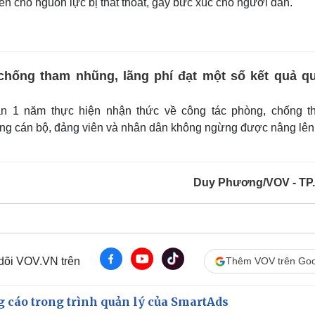
n cho nguồn lực bị thất thoát, gây bức xúc cho người dân.
chống tham nhũng, lãng phí đạt một số kết quả q
n 1 năm thực hiện nhận thức về công tác phòng, chống t
rong cán bộ, đảng viên và nhân dân không ngừng được nâng lên
Duy Phương/VOV - T
 dõi VOV.VN trên
Thêm VOV trên Goo
g cáo trong trình quản lý của SmartAds