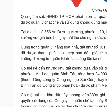
Nhiều kh
Qua giám sát, HĐND TP HCM phát hiện tại quận
được quản lý chặt chẽ và sử dụng không đúng mục
Tại địa chỉ số 353 An Dương Vương, phường 10, k
xưởng với giá bèo bọt gây thất thu cho ngân sách.
Cũng trong quận 6, hàng loạt nhà, đất như số 3
đã được thành phố cho phép bán đấu giá từ n
không.
Tương tự, quận Bình Tân cũng tồn tại nhiều
Có thể kể đến những khu đất không đưa vào sử d
phường An Lạc, quận Bình Tân rộng hơn 24.000
(thuộc Tổng công ty Công nghiệp Sài Gòn), hay
Bình Tân do Công ty cổ phần hóa - dược phẩm Me
Có mặt tại hai khu đất này, phóng viên VOV ghi
quyền sử dụng của Công ty cổ phần chế tạo máy S
thoảng có một chiếc xe tải dán chữ “xe chở thuê” r