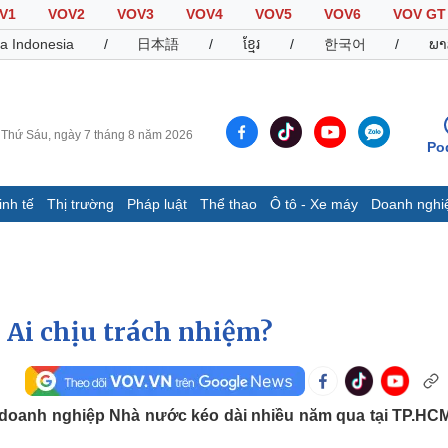
V1
VOV2
VOV3
VOV4
VOV5
VOV6
VOV GT
a Indonesia
/
日本語
/
ខ្មែរ
/
한국어
/
ພາ
Thứ Sáu, ngày 7 tháng 8 năm 2026
Po
inh tế
Thị trường
Pháp luật
Thể thao
Ô tô - Xe máy
Doanh nghi
Thế giới
Multimedia
K
Quan sát
Video
B
Cuộc sống đó đây
Ảnh
K
Hồ sơ
E-Magazine
 Ai chịu trách nhiệm?
Infographic
Thể thao
Ô tô - Xe máy
D
c doanh nghiệp Nhà nước kéo dài nhiều năm qua tại TP.HC
Bóng đá
Ô tô
T