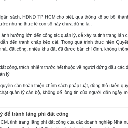
Ngân sách, HĐND TP HCM cho biết, qua thống kê sơ bộ, thàn
nước nhưng thực tế con số này chưa dừng lại.
ảnh hưởng lớn đến công tác quản lý, dễ xảy ra tình trạng lấn 
sẽ dẫn đến tranh chấp kéo dài. Trong quá trình thực hiện Quyế
à, đất công, nhiều khu đất đã được bán chỉ định, không thôn
í đất công, trách nhiệm trước hết thuộc về người đứng đầu các
ản lý.
quyền cần hoàn thiện chính sách pháp luật, đồng thời kiên qu
 chặt quản lý cán bộ, không để lòng tin của người dân ngày mộ
lý để tránh lãng phí đất công
M, tình trạng lãng phí đất công của các doanh nghiệp Nhà 