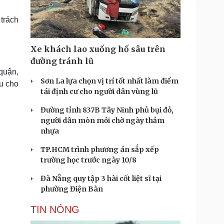
Doanh nghiệp 24h
Tin Công nghệ
Doanh nhân
Trải nghiệm
 trách
ì cộng đồng
Chuyển đổi số
Xe khách lao xuống hố sâu trên
u lịch
Podcast
đường tránh lũ
Tư vấn
Câu chuyện thời sự
quận,
Săn Tour
Đọc truyện đêm khuya
Sơn La lựa chọn vị trí tốt nhất làm điểm
hu cho
heck-in
Cửa sổ tình yêu
tái định cư cho người dân vùng lũ
Kể chuyện cho bé
Đường tỉnh 837B Tây Ninh phủ bụi đỏ,
Hạt giống tâm hồn
người dân mòn mỏi chờ ngày thảm
nhựa
TP.HCM trình phương án sắp xếp
trường học trước ngày 10/8
Đà Nẵng quy tập 3 hài cốt liệt sĩ tại
phường Điện Bàn
TIN NÓNG