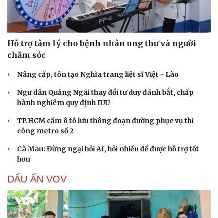
Hỗ trợ tâm lý cho bệnh nhân ung thư và người
chăm sóc
Nâng cấp, tôn tạo Nghĩa trang liệt sĩ Việt - Lào
Ngư dân Quảng Ngãi thay đổi tư duy đánh bắt, chấp
hành nghiêm quy định IUU
TP.HCM cấm ô tô lưu thông đoạn đường phục vụ thi
công metro số 2
Cà Mau: Đừng ngại hỏi AI, hỏi nhiều để được hỗ trợ tốt
hơn
DẤU ẤN VOV