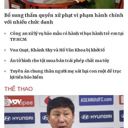
Bổ sung thẩm quyền xử phạt vi phạm hành chính
với nhiều chức danh
Công an xử lý vụ bảo mẫu có hành vi bạo hành trẻ em tại
TP.HCM
Sức khỏe
Đời sống
Vua Quạt, Khánh Sky và Hồ Văn Khoa bị khởi tố
Dinh dưỡng - món ngon
Nhà đẹp
Cây thuốc
Blog
Án tử hình cho tội mua bán trái phép chất ma túy
Sản phụ khoa
Tình yêu - Gia đình
Nhi khoa
Tuyên án chung thân người mẹ sát hại con ruột để trục
Nam khoa
lợi tiền bảo hiểm
Làm đẹp - giảm cân
Phòng mạch online
THỂ THAO
Ăn sạch sống khỏe