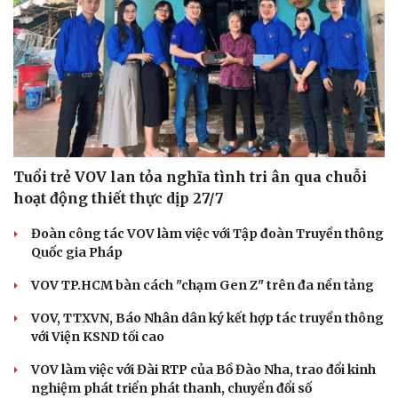
Tuổi trẻ VOV lan tỏa nghĩa tình tri ân qua chuỗi
hoạt động thiết thực dịp 27/7
Đoàn công tác VOV làm việc với Tập đoàn Truyền thông
Quốc gia Pháp
VOV TP.HCM bàn cách "chạm Gen Z" trên đa nền tảng
Du lịch
Podcast
VOV, TTXVN, Báo Nhân dân ký kết hợp tác truyền thông
với Viện KSND tối cao
Tư vấn
Câu chuyện thời sự
Săn Tour
Đọc truyện đêm khuya
VOV làm việc với Đài RTP của Bồ Đào Nha, trao đổi kinh
check-in
Cửa sổ tình yêu
nghiệm phát triển phát thanh, chuyển đổi số
Kể chuyện cho bé