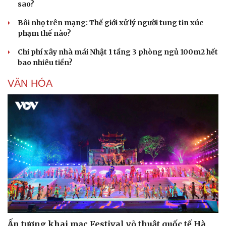
sao?
Thể thao
Ô tô - Xe máy
Bóng đá
Ô tô
Bôi nhọ trên mạng: Thế giới xử lý người tung tin xúc
Lịch thi đấu bóng đá
Xe máy
phạm thế nào?
Thế giới thể thao
Tư vấn
Chi phí xây nhà mái Nhật 1 tầng 3 phòng ngủ 100m2 hết
eSports
bao nhiêu tiền?
Hậu trường
VĂN HÓA
Ấn tượng khai mạc Festival võ thuật quốc tế Hà