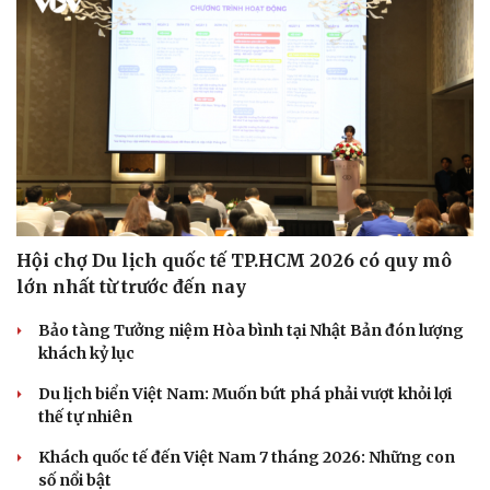
Doanh nghiệp
Công nghệ
Thông tin doanh nghiệp
Sành điệu
Doanh nghiệp 24h
Tin Công nghệ
Doanh nhân
Trải nghiệm
Vì cộng đồng
Chuyển đổi số
Hội chợ Du lịch quốc tế TP.HCM 2026 có quy mô
lớn nhất từ trước đến nay
Bảo tàng Tưởng niệm Hòa bình tại Nhật Bản đón lượng
khách kỷ lục
Du lịch biển Việt Nam: Muốn bứt phá phải vượt khỏi lợi
thế tự nhiên
Khách quốc tế đến Việt Nam 7 tháng 2026: Những con
số nổi bật