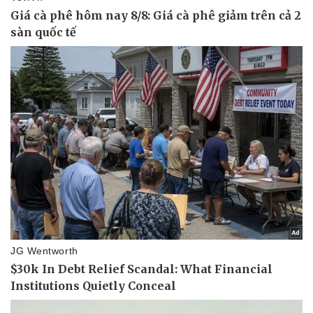
Kinh tế
Thị trường
Bất động sản
Giá vàng
Khởi nghiệp
Tiêu dùng
Tỷ giá
Chứng khoán