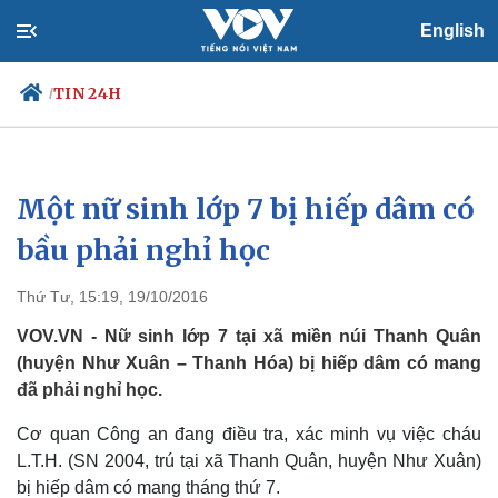
English
TIN 24H
/
Một nữ sinh lớp 7 bị hiếp dâm có
Chính trị
Xã hội
Đảng
Tin 24h
bầu phải nghỉ học
Tổ chức nhân sự
Dự báo thời tiết
Quốc hội
Giáo dục
Thứ Tư, 15:19, 19/10/2016
Nhận diện sự thật
Dấu ấn VOV
Việc làm
VOV.VN - Nữ sinh lớp 7 tại xã miền núi Thanh Quân
Biển đảo
(huyện Như Xuân – Thanh Hóa) bị hiếp dâm có mang
đã phải nghỉ học.
Cơ quan Công an đang điều tra, xác minh vụ việc cháu
L.T.H. (SN 2004, trú tại xã Thanh Quân, huyện Như Xuân)
bị hiếp dâm có mang tháng thứ 7.