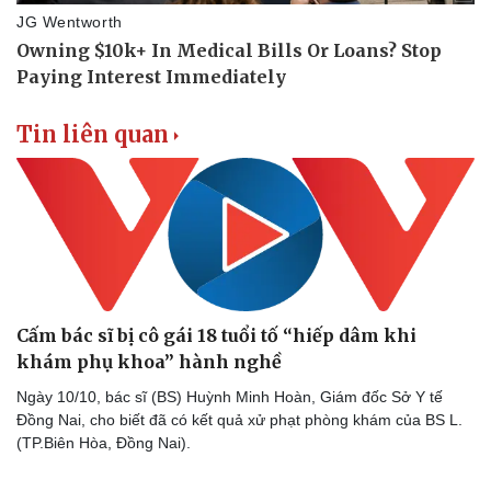
Vụ án
Vũ khí
Tin nóng
Việt Nam
Tư vấn luật
Phân tích
Tin liên quan
Cấm bác sĩ bị cô gái 18 tuổi tố “hiếp dâm khi
khám phụ khoa” hành nghề
Ngày 10/10, bác sĩ (BS) Huỳnh Minh Hoàn, Giám đốc Sở Y tế
Đồng Nai, cho biết đã có kết quả xử phạt phòng khám của BS L.
(TP.Biên Hòa, Đồng Nai).