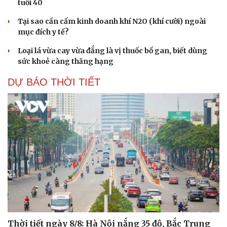
tuổi 40
Tại sao cần cấm kinh doanh khí N2O (khí cười) ngoài
mục đích y tế?
Loại lá vừa cay vừa đắng là vị thuốc bổ gan, biết dùng
sức khoẻ càng thăng hạng
DỰ BÁO THỜI TIẾT
Thời tiết ngày 8/8: Hà Nội nắng 35 độ, Bắc Trung