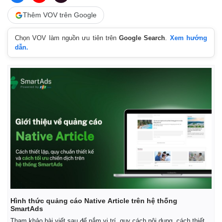
Thêm VOV trên Google
Chọn VOV làm nguồn ưu tiên trên
Google Search
.
Xem hướng
dẫn.
Thế giới
Multimedia
Quan sát
Video
Cuộc sống đó đây
Ảnh
Hồ sơ
E-Magazine
Infographic
Hình thức quảng cáo Native Article trên hệ thống
SmartAds
Tham khảo bài viết sau để nắm vị trí, quy cách nội dung, cách thiết