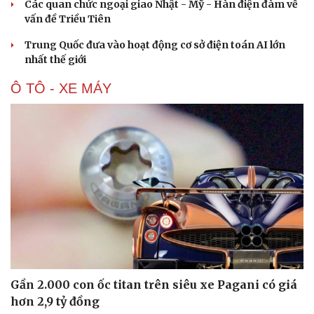
Các quan chức ngoại giao Nhật - Mỹ - Hàn điện đàm về
vấn đề Triều Tiên
Trung Quốc đưa vào hoạt động cơ sở điện toán AI lớn
nhất thế giới
Ô TÔ - XE MÁY
Văn hóa
Giải trí
Sân khấu - Điện ảnh
Nghệ sĩ
Văn học
Thời trang
Âm nhạc
Sao Việt
Di sản
Gần 2.000 con ốc titan trên siêu xe Pagani có giá
hơn 2,9 tỷ đồng