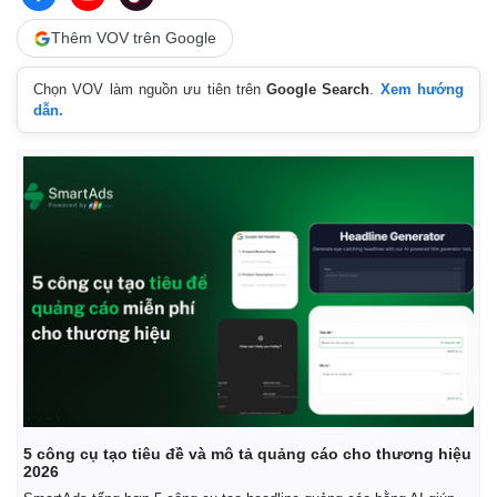
Thêm VOV trên Google
Chọn VOV làm nguồn ưu tiên trên
Google Search
.
Xem hướng
dẫn.
Kinh tế
Thị trường
5 công cụ tạo tiêu đề và mô tả quảng cáo cho thương hiệu
Bất động sản
Giá vàng
2026
Khởi nghiệp
Tiêu dùng