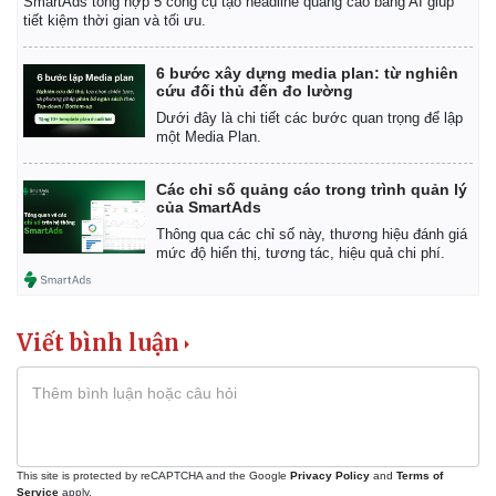
SmartAds tổng hợp 5 công cụ tạo headline quảng cáo bằng AI giúp
Tỷ giá
tiết kiệm thời gian và tối ưu.
Chứng khoán
Giá cà phê
6 bước xây dựng media plan: từ nghiên
cứu đối thủ đến đo lường
Dưới đây là chi tiết các bước quan trọng để lập
một Media Plan.
Các chỉ số quảng cáo trong trình quản lý
của SmartAds
Thông qua các chỉ số này, thương hiệu đánh giá
mức độ hiển thị, tương tác, hiệu quả chi phí.
Viết bình luận
This site is protected by reCAPTCHA and the Google
Privacy Policy
and
Terms of
Service
apply.