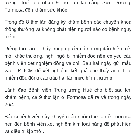
ương Huế tiếp nhận 9 thợ lặn tại cảng Sơn Dương,
Formosa đến khám sức khỏe.
Trong đó 8 thợ lặn đăng ký khám bệnh các chuyên khoa
thông thường và không phát hiện người nào có bệnh nguy
hiểm.
Riêng thợ lặn T. thấy trong người có những dấu hiệu mệt
mỏi khác thường, nghi ngờ bị nhiễm độc nên có yêu cầu
bệnh viện xét nghiệm đồng và chì. Sau hai ngày gửi mẫu
vào TP.HCM để xét nghiệm, kết quả cho thấy anh T. bị
nhiễm độc đồng cao gấp hai lần mức bình thường.
Lãnh đạo Bệnh viện Trung ương Huế cho biết sau khi
Thế giới
Multimedia
khám bệnh, cả 9 thợ lặn ở Formosa đã ra về trong ngày
Quan sát
Video
26/4.
Cuộc sống đó đây
Ảnh
Hồ sơ
E-Magazine
Bác sĩ bệnh viện này khuyến cáo nhóm thợ lặn ở Formosa
Infographic
nên đến bệnh viện xét nghiệm kim loại nặng để phát hiện
và điều trị kịp thời.