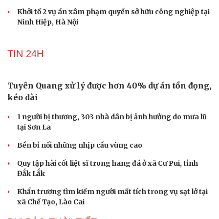
Bắt giữ người phụ nữ giả danh công an lừa đảo
"chạy án" 400 triệu đồng
Tạm giữ hình sự người đàn ông đạp ngã chồng cũ của
bạn gái giữa đường
Cha dượng đánh đập, bắt bé gái 11 tuổi ở Đồng Nai quỳ
đến 1h sáng
Khám xét khẩn cấp nhà Bùi Xuân Huấn (Huấn Hoa
Hồng)
Khởi tố 2 vụ án xâm phạm quyền sở hữu công nghiệp tại
Ninh Hiệp, Hà Nội
TIN 24H
Tuyên Quang xử lý được hơn 40% dự án tồn đọng,
kéo dài