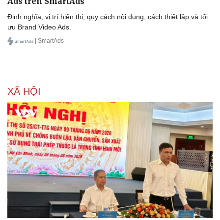
Văn hóa
Giải trí
Sân khấu - Điện ảnh
Nghệ sĩ
Văn học
Thời trang
Âm nhạc
Sao Việt
Di sản
Tổng quan về hình thức quảng cáo Brand Video
Ads trên SmartAds
Định nghĩa, vị trí hiển thị, quy cách nội dung, cách thiết lập và tối
ưu Brand Video Ads.
| SmartAds
XÃ HỘI