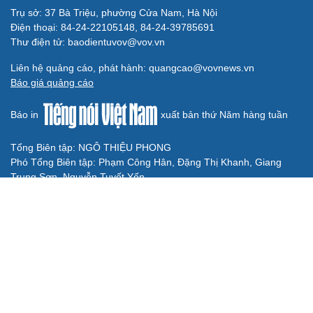
Bộ GD&ĐT hướng dẫn thi lại tại điểm thi Trường
THPT Chuyên Tuyên Quang
Trường Phổ thông nội trú liên cấp A Lưới 3, A Lưới 4 vận
hành thử
Cả nước dự kiến giảm hơn 17.000 đầu mối trường công
lập trước năm học mới
Học sinh Chuyên Tuyên Quang đăng ký xét tuyển vào
những trường đại học nào?
Đồng Tháp tinh gọn mạng lưới trường học, giữ ổn định