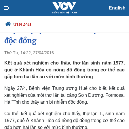
English
TIN 24H
/
​Một thợ lặn ở Formosa bị nhiễm
độc đồng
Thứ Tư, 14:22, 27/04/2016
Chính trị
Xã hội
Đảng
Tin 24h
Kết quả xét nghiệm cho thấy, thợ lặn sinh năm 1977,
Tổ chức nhân sự
Dự báo thời tiết
quê ở Khánh Hòa có nồng độ đồng trong cơ thể cao
Quốc hội
Giáo dục
gấp hơn hai lần so với mức bình thường.
Nhận diện sự thật
Dấu ấn VOV
Việc làm
Ngày 27/4, Bệnh viện Trung ương Huế cho biết, kết quả
Biển đảo
xét nghiệm của một thợ lặn tại cảng Sơn Dương, Formosa,
Hà Tĩnh cho thấy anh bị nhiễm độc đồng.
Cụ thể, kết quả xét nghiệm cho thấy, thợ lặn T., sinh năm
1977, quê ở Khánh Hòa có nồng độ đồng trong cơ thể cao
gấp hơn hai lần so với mức bình thường.