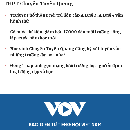
Thời tiết ngày 7/8: Mưa lớn bao trùm Bắc Bộ về
đêm và sáng
Thời tiết hôm nay 6/8: Bắc Bộ mưa lớn, Hà Nội có nơi
mưa rất to
Bão số 3 khiến biển động mạnh, tàu thuyền cần đề
phòng rủi ro
Bão số 3 suy yếu dần trên Biển Đông, không ảnh hưởng
đất liền Việt Nam
Bão số 3 bất ngờ đổi hướng, Biển Đông vẫn có gió giật
cấp 10
GIÁO DỤC