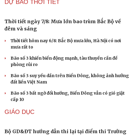
1 người bị thương, 303 nhà dân bị ảnh hưởng do mưa lũ
tại Sơn La
Bền bỉ nối những nhịp cầu vùng cao
Quy tập hài cốt liệt sĩ trong hang đá ở xã Cư Pui, tỉnh
Đắk Lắk
Khẩn trương tìm kiếm người mất tích trong vụ sạt lở tại
xã Chế Tạo, Lào Cai
Cải chính
DỰ BÁO THỜI TIẾT