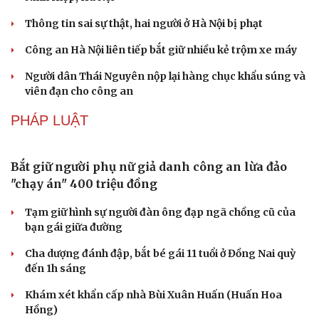
Thời tiết ngày 7/8: Mưa lớn bao trùm Bắc Bộ về đêm và
sáng
TIN NÓNG
Du lịch
Podcast
Khám xét khẩn cấp nhà Bùi Xuân Huấn (Huấn
Tư vấn
Câu chuyện thời sự
Săn Tour
Đọc truyện đêm khuya
Hoa Hồng)
check-in
Cửa sổ tình yêu
Kể chuyện cho bé
Khởi tố 2 vụ án xâm phạm quyền sở hữu công nghiệp tại
Hạt giống tâm hồn
Ninh Hiệp, Hà Nội
Thông tin sai sự thật, hai người ở Hà Nội bị phạt
Công an Hà Nội liên tiếp bắt giữ nhiều kẻ trộm xe máy
Người dân Thái Nguyên nộp lại hàng chục khẩu súng và
viên đạn cho công an
PHÁP LUẬT