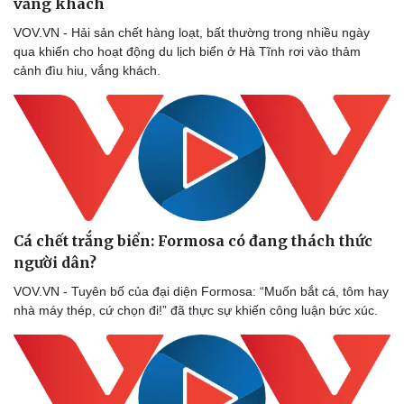
vắng khách
VOV.VN - Hải sản chết hàng loạt, bất thường trong nhiều ngày
qua khiến cho hoạt động du lịch biển ở Hà Tĩnh rơi vào thảm
cảnh đìu hiu, vắng khách.
Cá chết trắng biển: Formosa có đang thách thức
người dân?
Sức khỏe
Đời sống
VOV.VN - Tuyên bố của đại diện Formosa: “Muốn bắt cá, tôm hay
Dinh dưỡng - món ngon
Nhà đẹp
nhà máy thép, cứ chọn đi!” đã thực sự khiến công luận bức xúc.
Cây thuốc
Blog
Sản phụ khoa
Tình yêu - Gia đình
Nhi khoa
Nam khoa
Làm đẹp - giảm cân