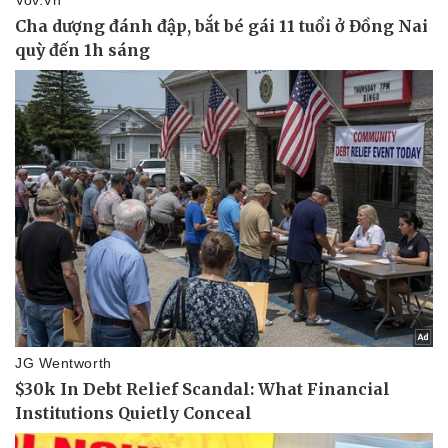
Pháp luật
Quân sự - Quốc phòng
Vụ án
Vũ khí
Tin nóng
Việt Nam
Tư vấn luật
Phân tích