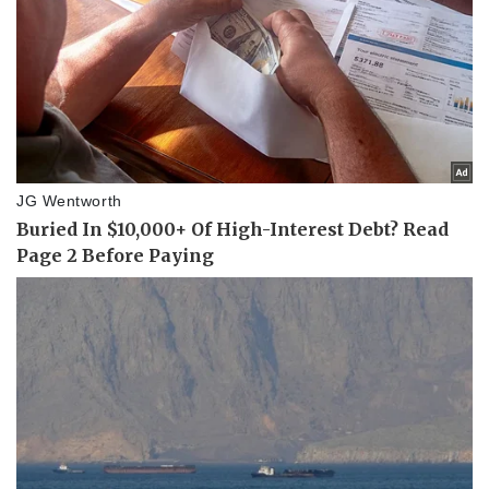
Thể thao
Ô tô - Xe máy
Bóng đá
Ô tô
Lịch thi đấu bóng đá
Xe máy
Thế giới thể thao
Tư vấn
eSports
Hậu trường