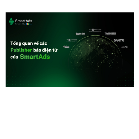
Khám phá hệ thống Publisher đối tác của
SmartAds
Tham khảo ngay bài viết sau để nắm danh sách publisher trong
hệ thống quảng cáo của SmartAds.
| SmartAds