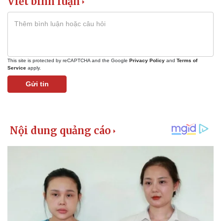
Viết bình luận
Thể thao
Ô tô - Xe máy
Bóng đá
Ô tô
Lịch thi đấu bóng đá
Xe máy
Thế giới thể thao
Tư vấn
This site is protected by reCAPTCHA and the Google
Privacy Policy
and
Terms of
eSports
Service
apply.
Hậu trường
Gửi tin