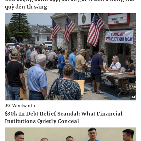
Cây thuốc
Blog
Sản phụ khoa
Tình yêu - Gia đình
Nhi khoa
Nam khoa
Làm đẹp - giảm cân
Phòng mạch online
Ăn sạch sống khỏe