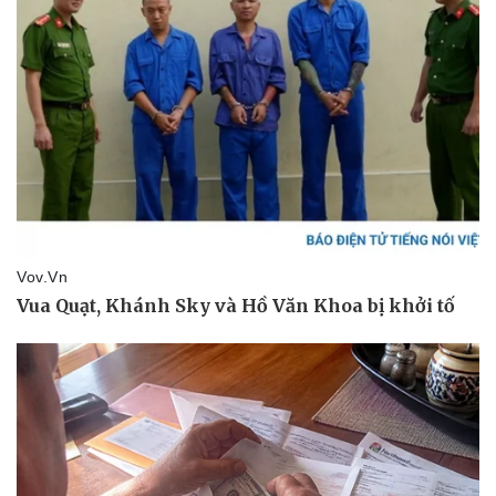
Văn hóa
Giải trí
Sân khấu - Điện ảnh
Nghệ sĩ
Văn học
Thời trang
Âm nhạc
Sao Việt
Di sản