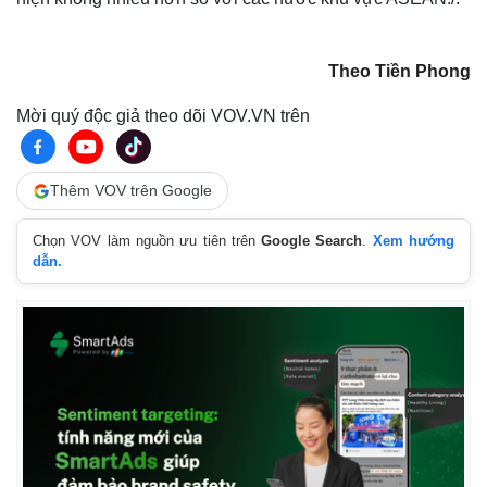
Theo Tiền Phong
Mời quý độc giả theo dõi VOV.VN trên
Thêm VOV trên Google
Chọn VOV làm nguồn ưu tiên trên
Google Search
.
Xem hướng
dẫn.
Pháp luật
Quân sự - Quốc phòng
Vụ án
Vũ khí
Tin nóng
Việt Nam
Tư vấn luật
Phân tích