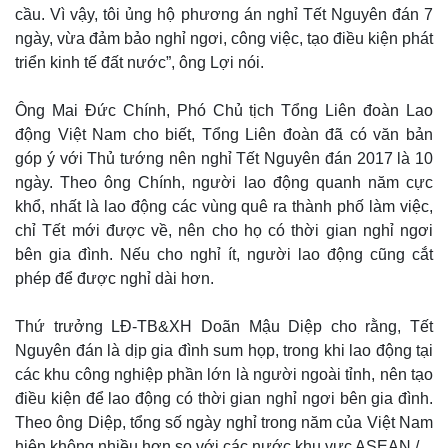
cầu. Vì vậy, tôi ủng hộ phương án nghỉ Tết Nguyên đán 7
ngày, vừa đảm bảo nghỉ ngơi, công việc, tạo điều kiện phát
triển kinh tế đất nước”, ông Lợi nói.
Ông Mai Đức Chính, Phó Chủ tịch Tổng Liên đoàn Lao
động Việt Nam cho biết, Tổng Liên đoàn đã có văn bản
Kinh tế
Thị trường
góp ý với Thủ tướng nên nghỉ Tết Nguyên đán 2017 là 10
Bất động sản
Giá vàng
Khởi nghiệp
Tiêu dùng
ngày. Theo ông Chính, người lao động quanh năm cực
Tỷ giá
khổ, nhất là lao động các vùng quê ra thành phố làm việc,
Chứng khoán
chỉ Tết mới được về, nên cho họ có thời gian nghỉ ngơi
Giá cà phê
bên gia đình. Nếu cho nghỉ ít, người lao động cũng cắt
phép để được nghỉ dài hơn.
Thứ trưởng LĐ-TB&XH Doãn Mậu Diệp cho rằng, Tết
Nguyên đán là dịp gia đình sum họp, trong khi lao động tại
các khu công nghiệp phần lớn là người ngoài tỉnh, nên tạo
điều kiện để lao động có thời gian nghỉ ngơi bên gia đình.
Theo ông Diệp, tổng số ngày nghỉ trong năm của Việt Nam
hiện không nhiều hơn so với các nước khu vực ASEAN./.