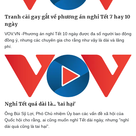
Tranh cãi gay gắt về phương án nghỉ Tết 7 hay 10
ngày
VOV.VN -Phương án nghỉ Tết 10 ngày được đa số người lao động
đồng ý, nhưng các chuyên gia cho rằng như vậy là dài và lãng
Cải chính
phí.
Nghỉ Tết quá dài là... 'tai hại'
Ông Bùi Sỹ Lợi, Phó Chủ nhiệm Ủy ban các vấn đề xã hội của
Quốc hội cho rằng, ai cũng muốn nghỉ Tết dài ngày, nhưng "nghỉ
dài quá cũng là tai hại".