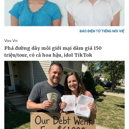
Doanh nghiệp
Công nghệ
Thông tin doanh nghiệp
Sành điệu
Doanh nghiệp 24h
Tin Công nghệ
Doanh nhân
Trải nghiệm
Vì cộng đồng
Chuyển đổi số