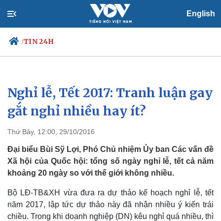
English
TIN 24H
/
Nghỉ lễ, Tết 2017: Tranh luận gay
Chính trị
Xã hội
Đảng
Tin 24h
gắt nghỉ nhiều hay ít?
Tổ chức nhân sự
Dự báo thời tiết
Quốc hội
Giáo dục
Thứ Bảy, 12:00, 29/10/2016
Nhận diện sự thật
Dấu ấn VOV
Việc làm
Đại biểu Bùi Sỹ Lợi, Phó Chủ nhiệm Ủy ban Các vấn đề
Biển đảo
Xã hội của Quốc hội: tổng số ngày nghỉ lễ, tết cả năm
khoảng 20 ngày so với thế giới không nhiều.
Bộ LĐ-TB&XH vừa đưa ra dự thảo kế hoạch nghỉ lễ, tết
năm 2017, lập tức dự thảo này đã nhận nhiều ý kiến trái
chiều. Trong khi doanh nghiệp (DN) kêu nghỉ quá nhiều, thì