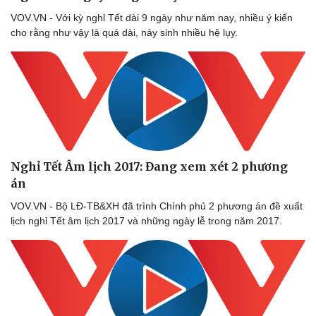
check-in
Cửa sổ tình yêu
VOV.VN - Với kỳ nghỉ Tết dài 9 ngày như năm nay, nhiều ý kiến
Kể chuyện cho bé
cho rằng như vậy là quá dài, nảy sinh nhiều hệ lụy.
Hạt giống tâm hồn
Nghỉ Tết Âm lịch 2017: Đang xem xét 2 phương
án
VOV.VN - Bộ LĐ-TB&XH đã trình Chính phủ 2 phương án đề xuất
lịch nghỉ Tết âm lịch 2017 và những ngày lễ trong năm 2017.