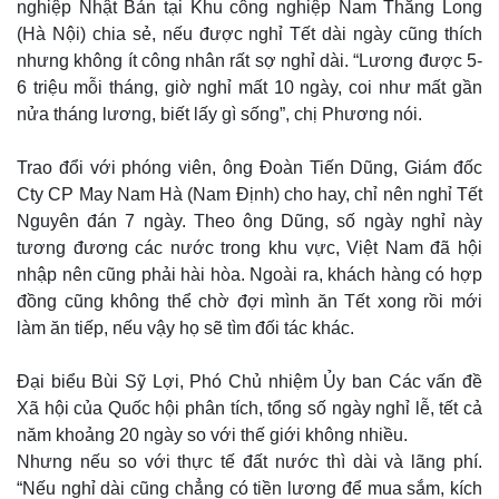
Cuộc sống đó đây
Ảnh
nghiệp Nhật Bản tại Khu công nghiệp Nam Thăng Long
Hồ sơ
E-Magazine
(Hà Nội) chia sẻ, nếu được nghỉ Tết dài ngày cũng thích
Infographic
nhưng không ít công nhân rất sợ nghỉ dài. “Lương được 5-
6 triệu mỗi tháng, giờ nghỉ mất 10 ngày, coi như mất gần
nửa tháng lương, biết lấy gì sống”, chị Phương nói.
Trao đổi với phóng viên, ông Đoàn Tiến Dũng, Giám đốc
Cty CP May Nam Hà (Nam Định) cho hay, chỉ nên nghỉ Tết
Nguyên đán 7 ngày. Theo ông Dũng, số ngày nghỉ này
tương đương các nước trong khu vực, Việt Nam đã hội
nhập nên cũng phải hài hòa. Ngoài ra, khách hàng có hợp
đồng cũng không thể chờ đợi mình ăn Tết xong rồi mới
làm ăn tiếp, nếu vậy họ sẽ tìm đối tác khác.
Đại biểu Bùi Sỹ Lợi, Phó Chủ nhiệm Ủy ban Các vấn đề
Xã hội của Quốc hội phân tích, tổng số ngày nghỉ lễ, tết cả
năm khoảng 20 ngày so với thế giới không nhiều.
Nhưng nếu so với thực tế đất nước thì dài và lãng phí.
“Nếu nghỉ dài cũng chẳng có tiền lương để mua sắm, kích