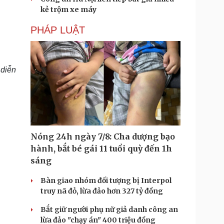
kẻ trộm xe máy
PHÁP LUẬT
 diễn
Nóng 24h ngày 7/8: Cha dượng bạo
hành, bắt bé gái 11 tuổi quỳ đến 1h
sáng
Bàn giao nhóm đối tượng bị Interpol
truy nã đỏ, lừa đảo hơn 327 tỷ đồng
Bắt giữ người phụ nữ giả danh công an
lừa đảo "chạy án" 400 triệu đồng