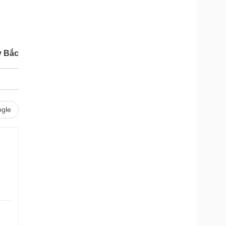
y Bắc
gle