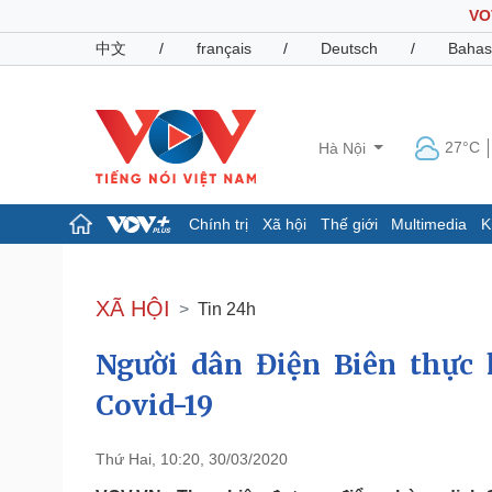
VO
中文
/
français
/
Deutsch
/
Bahas
27°C
Hà Nội
Chính trị
Xã hội
Thế giới
Multimedia
K
Chính trị
Xã hội
Đảng
Tin 24h
XÃ HỘI
Tin 24h
Tổ chức nhân sự
Dự báo thời tiết
Quốc hội
Giáo dục
Người dân Điện Biên thực
Nhận diện sự thật
Dấu ấn VOV
Việc làm
Covid-19
Biển đảo
Pháp luật
Quân sự - Quốc phòng
Thứ Hai, 10:20, 30/03/2020
Vụ án
Vũ khí