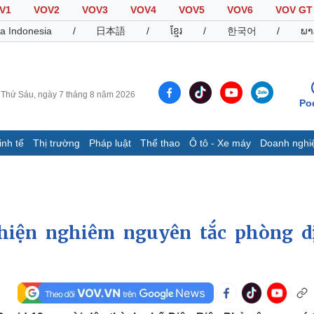
V1
VOV2
VOV3
VOV4
VOV5
VOV6
VOV GT
a Indonesia
/
日本語
/
ខ្មែរ
/
한국어
/
ພາ
Thứ Sáu, ngày 7 tháng 8 năm 2026
Po
inh tế
Thị trường
Pháp luật
Thể thao
Ô tô - Xe máy
Doanh nghi
Thế giới
Multimedia
K
Quan sát
Video
B
Cuộc sống đó đây
Ảnh
K
Hồ sơ
E-Magazine
 hiện nghiêm nguyên tắc phòng d
Infographic
Thể thao
Ô tô - Xe máy
D
Bóng đá
Ô tô
T