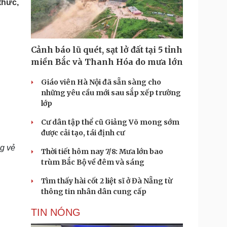
thức,
Doanh nghiệp 24h
Tin Công nghệ
Doanh nhân
Trải nghiệm
ì cộng đồng
Chuyển đổi số
Cảnh báo lũ quét, sạt lở đất tại 5 tỉnh
u lịch
Podcast
miền Bắc và Thanh Hóa do mưa lớn
Tư vấn
Câu chuyện thời sự
Săn Tour
Đọc truyện đêm khuya
Giáo viên Hà Nội đã sẵn sàng cho
heck-in
Cửa sổ tình yêu
những yêu cầu mới sau sắp xếp trường
Kể chuyện cho bé
lớp
Hạt giống tâm hồn
Cư dân tập thể cũ Giảng Võ mong sớm
được cải tạo, tái định cư
ng vẻ
Thời tiết hôm nay 7/8: Mưa lớn bao
trùm Bắc Bộ về đêm và sáng
Tìm thấy hài cốt 2 liệt sĩ ở Đà Nẵng từ
thông tin nhân dân cung cấp
TIN NÓNG