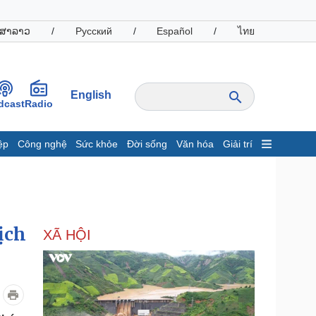
ສາລາວ
/
Русский
/
Español
/
ไทย
English
dcast
Radio
ệp
Công nghệ
Sức khỏe
Đời sống
Văn hóa
Giải trí
inh tế
Thị trường
ất động sản
Giá vàng
hởi nghiệp
Tiêu dùng
Tỷ giá
ịch
XÃ HỘI
Chứng khoán
Giá cà phê
oanh nghiệp
Công nghệ
hông tin doanh nghiệp
Sành điệu