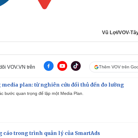
Vũ Lợi/VOV-Tâ
 dõi VOV.VN trên
Thêm VOV trên Goo
 media plan: từ nghiên cứu đối thủ đến đo lường
 các bước quan trọng để lập một Media Plan.
g cáo trong trình quản lý của SmartAds