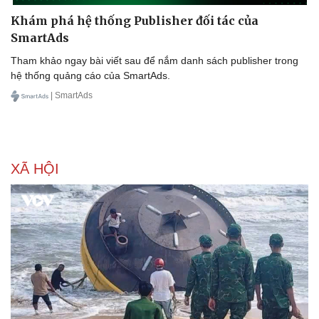
Khám phá hệ thống Publisher đối tác của
SmartAds
Tham khảo ngay bài viết sau để nắm danh sách publisher trong
hệ thống quảng cáo của SmartAds.
| SmartAds
Sức khỏe
Đời sống
Dinh dưỡng - món ngon
Nhà đẹp
Cây thuốc
Blog
XÃ HỘI
Sản phụ khoa
Tình yêu - Gia đình
Nhi khoa
Nam khoa
Làm đẹp - giảm cân
Phòng mạch online
Ăn sạch sống khỏe