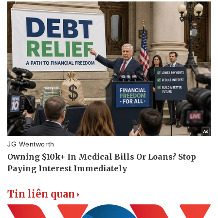
Thể thao
Ô tô - Xe máy
Bóng đá
Ô tô
Lịch thi đấu bóng đá
Xe máy
Thế giới thể thao
Tư vấn
eSports
Hậu trường
Tin liên quan