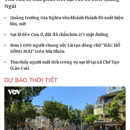
check-in
Cửa sổ tình yêu
Ngãi
Kể chuyện cho bé
Hạt giống tâm hồn
Quảng trường Gia Nghĩa vừa khánh thành đã xuất hiện
lún, nứt
Sạt lở đèo Con Ó, đất đá chắn hơn 2/3 mặt đường
Hơn 1.000 người chung sức tái tạo dòng chữ “BÁC HỒ
SỐNG MÃI” trên Núi Nhón
Tìm thấy người mất tích trong vụ sạt lở tại xã Chế Tạo
(Lào Cai)
DỰ BÁO THỜI TIẾT