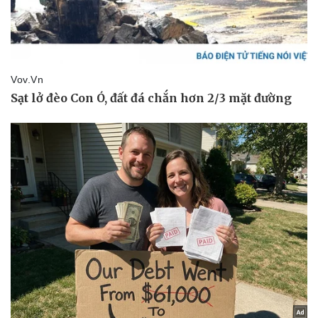
Vụ án
Vũ khí
Tin nóng
Việt Nam
Tư vấn luật
Phân tích