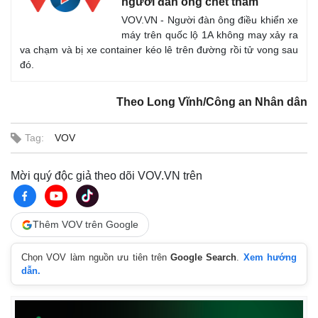
người đàn ông chết thảm
VOV.VN - Người đàn ông điều khiển xe
máy trên quốc lộ 1A không may xảy ra
va chạm và bị xe container kéo lê trên đường rồi tử vong sau
đó.
Theo Long Vĩnh/Công an Nhân dân
Tag:
VOV
Mời quý độc giả theo dõi VOV.VN trên
Thế giới
Multimedia
Thêm VOV trên Google
Quan sát
Video
Cuộc sống đó đây
Ảnh
Hồ sơ
E-Magazine
Chọn VOV làm nguồn ưu tiên trên
Google Search
.
Xem hướng
dẫn.
Infographic