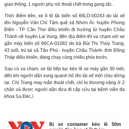
giao thông, 1 người phụ nữ thoát chết trong gang tấc.
Thời điểm trên, xe ô tô tải biển số 66LD-00243 do tài xế
tên Nguyễn Văn Chí Tâm quê xã Nhơn Ái- huyện Phong
Điền - TP Cần Thơ điều khiển đi hướng từ huyện Châu
Thành về huyện Lai Vung, đến địa điểm thì va chạm với xe
gắn máy biển số 66CA-01082 do bà Bùi Thị Thùy Trang,
43 tuổi, trú tại xã Tân Phú - huyện Châu Thành- tỉnh Đồng
Tháp điều khiển, đang chạy cùng chiều phía trước.
Sau cú va chạm, xe tải tiếp tục kéo lê xe máy gần 30 mét,
đến khi người dân xung quanh hô lên tài xế mới chịu dừng
lại. Chị Trang may mắn thoát chết, chỉ bị thương nặng ở 2
chân và được người dân đưa đi cấp cứu tại bệnh viện đa
khoa Sa Đéc./.
Bị xe container kéo lê 50m