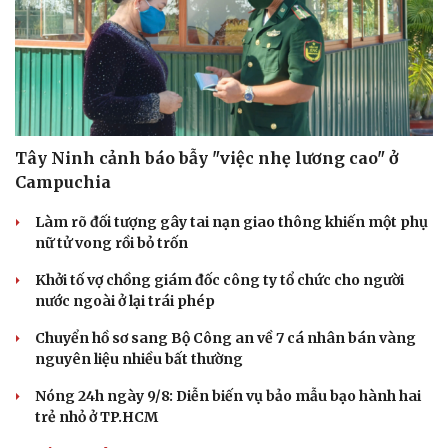
Tây Ninh cảnh báo bẫy "việc nhẹ lương cao" ở
Campuchia
Làm rõ đối tượng gây tai nạn giao thông khiến một phụ
nữ tử vong rồi bỏ trốn
Khởi tố vợ chồng giám đốc công ty tổ chức cho người
nước ngoài ở lại trái phép
Văn hóa
Giải trí
Chuyển hồ sơ sang Bộ Công an về 7 cá nhân bán vàng
Sân khấu - Điện ảnh
Nghệ sĩ
nguyên liệu nhiều bất thường
Văn học
Thời trang
Nóng 24h ngày 9/8: Diễn biến vụ bảo mẫu bạo hành hai
Âm nhạc
Sao Việt
trẻ nhỏ ở TP.HCM
Di sản