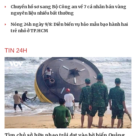
Chuyển hồ sơ sang Bộ Công an về 7 cá nhân bán vàng
nguyên liệu nhiều bất thường
Nóng 24h ngày 9/8: Diễn biến vụ bảo mẫu bạo hành hai
trẻ nhỏ ở TP.HCM
TIN 24H
Du lịch
Podcast
Tư vấn
Câu chuyện thời sự
Săn Tour
Đọc truyện đêm khuya
Tìm chủ sở hữu phao trôi dạt vào bờ biển Quảng