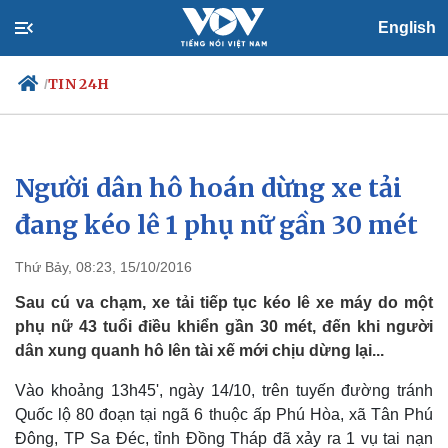
English
TIN 24H
/
Người dân hô hoán dừng xe tải
Chính trị
Xã hội
Đảng
Tin 24h
đang kéo lê 1 phụ nữ gần 30 mét
Tổ chức nhân sự
Dự báo thời tiết
Quốc hội
Giáo dục
Thứ Bảy, 08:23, 15/10/2016
Nhận diện sự thật
Dấu ấn VOV
Việc làm
Sau cú va chạm, xe tải tiếp tục kéo lê xe máy do một
Biển đảo
phụ nữ 43 tuổi điều khiển gần 30 mét, đến khi người
dân xung quanh hô lên tài xế mới chịu dừng lại...
Vào khoảng 13h45', ngày 14/10, trên tuyến đường tránh
Quốc lộ 80 đoạn tại ngã 6 thuộc ấp Phú Hòa, xã Tân Phú
Đông, TP Sa Đéc, tỉnh Đồng Tháp đã xảy ra 1 vụ tai nạn