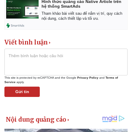
Hình thức quảng cáo Native Article trên
hệ thống SmartAds
Tham khảo bài viết sau để nắm vị trí, quy cách
nội dung, cách thiết lập và tối ưu.
Viết bình luận
This site is protected by reCAPTCHA and the Google
Privacy Policy
and
Terms of
Service
apply.
Gửi tin
Kinh tế
Thị trường
Bất động sản
Giá vàng
Khởi nghiệp
Tiêu dùng
Tỷ giá
Chứng khoán