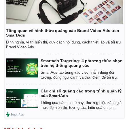
Tổng quan về hình thức quảng cáo Brand Video Ads trên
Pháp luật
Quân sự - Quốc phòng
SmartAds
Vụ án
Vũ khí
Định nghĩa, vị trí hiển thị, quy cách nội dung, cách thiết lập và tối ưu
Tin nóng
Việt Nam
Brand Video Ads.
Tư vấn luật
Phân tích
Smartads Targeting: 4 phương thức chọn
trên hệ thống quảng cáo
SmartAds tập trung vào việc nhắm đúng đối
tượng, đúng ngữ cảnh và thời điểm để tối ưu.
Các chỉ số quảng cáo trong trình quản lý
của SmartAds
Thông qua các chỉ số này, thương hiệu đánh giá
mức độ hiển thị, tương tác, hiệu quả chi phí.