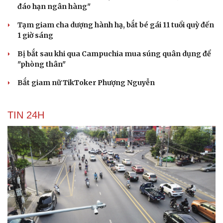
đáo hạn ngân hàng"
Tạm giam cha dượng hành hạ, bắt bé gái 11 tuổi quỳ đến
1 giờ sáng
Du lịch
Podcast
Bị bắt sau khi qua Campuchia mua súng quân dụng để
"phòng thân"
Tư vấn
Câu chuyện thời sự
Săn Tour
Đọc truyện đêm khuya
Bắt giam nữ TikToker Phượng Nguyễn
check-in
Cửa sổ tình yêu
Kể chuyện cho bé
Hạt giống tâm hồn
TIN 24H