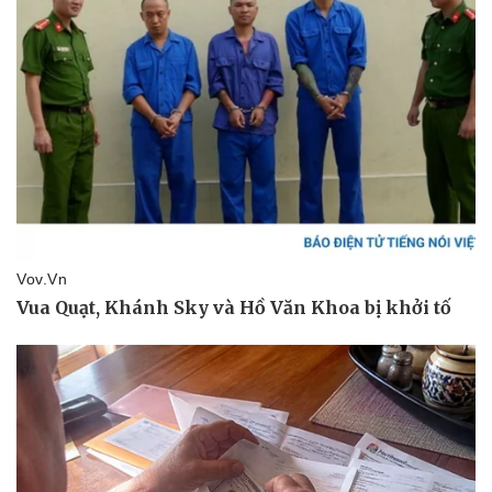
Doanh nghiệp
Công nghệ
Thông tin doanh nghiệp
Sành điệu
Doanh nghiệp 24h
Tin Công nghệ
Doanh nhân
Trải nghiệm
Vì cộng đồng
Chuyển đổi số