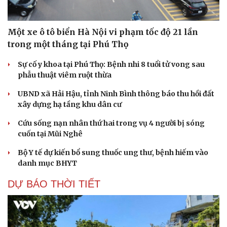
Một xe ô tô biển Hà Nội vi phạm tốc độ 21 lần
trong một tháng tại Phú Thọ
Sự cố y khoa tại Phú Thọ: Bệnh nhi 8 tuổi tử vong sau
phẫu thuật viêm ruột thừa
UBND xã Hải Hậu, tỉnh Ninh Bình thông báo thu hồi đất
xây dựng hạ tầng khu dân cư
Cứu sống nạn nhân thứ hai trong vụ 4 người bị sóng
cuốn tại Mũi Nghê
Bộ Y tế dự kiến bổ sung thuốc ung thư, bệnh hiếm vào
danh mục BHYT
DỰ BÁO THỜI TIẾT