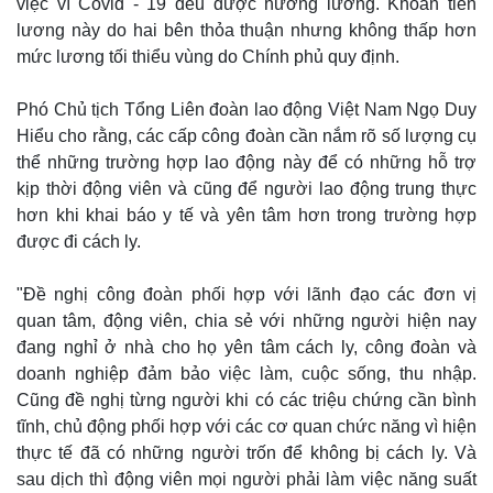
việc vì Covid - 19 đều được hưởng lương. Khoản tiền
lương này do hai bên thỏa thuận nhưng không thấp hơn
Thế giới
Multimedia
mức lương tối thiểu vùng do Chính phủ quy định.
Quan sát
Video
Cuộc sống đó đây
Ảnh
Phó Chủ tịch Tổng Liên đoàn lao động Việt Nam Ngọ Duy
Hồ sơ
E-Magazine
Infographic
Hiểu cho rằng, các cấp công đoàn cần nắm rõ số lượng cụ
thể những trường hợp lao động này để có những hỗ trợ
kịp thời động viên và cũng để người lao động trung thực
hơn khi khai báo y tế và yên tâm hơn trong trường hợp
được đi cách ly.
"Đề nghị công đoàn phối hợp với lãnh đạo các đơn vị
quan tâm, động viên, chia sẻ với những người hiện nay
đang nghỉ ở nhà cho họ yên tâm cách ly, công đoàn và
doanh nghiệp đảm bảo việc làm, cuộc sống, thu nhập.
Cũng đề nghị từng người khi có các triệu chứng cần bình
tĩnh, chủ động phối hợp với các cơ quan chức năng vì hiện
thực tế đã có những người trốn để không bị cách ly. Và
sau dịch thì động viên mọi người phải làm việc năng suất