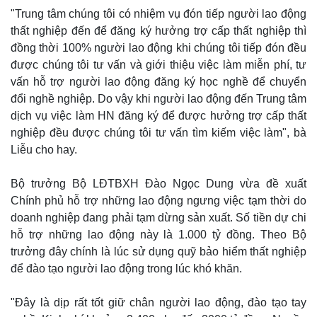
"Trung tâm chúng tôi có nhiệm vụ đón tiếp người lao động
thất nghiệp đến để đăng ký hưởng trợ cấp thất nghiệp thì
đồng thời 100% người lao động khi chúng tôi tiếp đón đều
được chúng tôi tư vấn và giới thiệu việc làm miễn phí, tư
vấn hỗ trợ người lao động đăng ký học nghề để chuyển
đổi nghề nghiệp. Do vậy khi người lao động đến Trung tâm
dịch vụ việc làm HN đăng ký để được hưởng trợ cấp thất
nghiệp đều được chúng tôi tư vấn tìm kiếm việc làm", bà
Liễu cho hay.
Bộ trưởng Bộ LĐTBXH Đào Ngọc Dung vừa đề xuất
Chính phủ hỗ trợ những lao động ngưng việc tạm thời do
Kinh tế
Thị trường
doanh nghiệp đang phải tạm dừng sản xuất. Số tiền dự chi
Bất động sản
Giá vàng
hỗ trợ những lao động này là 1.000 tỷ đồng. Theo Bộ
Khởi nghiệp
Tiêu dùng
Tỷ giá
trưởng đây chính là lúc sử dụng quỹ bảo hiểm thất nghiệp
Chứng khoán
để đào tạo người lao động trong lúc khó khăn.
Giá cà phê
"Đây là dịp rất tốt giữ chân người lao động, đào tạo tay