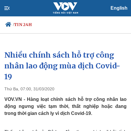
English
TIN 24H
/
Nhiều chính sách hỗ trợ công
Chính trị
Xã hội
Đảng
Tin 24h
nhân lao động mùa dịch Covid-
Tổ chức nhân sự
Dự báo thời tiết
19
Quốc hội
Giáo dục
Nhận diện sự thật
Dấu ấn VOV
Việc làm
Thứ Ba, 07:00, 31/03/2020
Biển đảo
VOV.VN - Hàng loạt chính sách hỗ trợ công nhân lao
động ngưng việc tạm thời, thất nghiệp hoặc đang
trong thời gian cách ly vì dịch Covid-19.