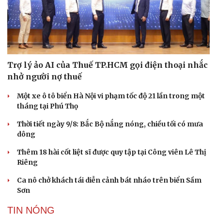
Trợ lý ảo AI của Thuế TP.HCM gọi điện thoại nhắc
nhở người nợ thuế
Một xe ô tô biển Hà Nội vi phạm tốc độ 21 lần trong một
tháng tại Phú Thọ
Thời tiết ngày 9/8: Bắc Bộ nắng nóng, chiều tối có mưa
dông
Văn hóa
Giải trí
Thêm 18 hài cốt liệt sĩ được quy tập tại Công viên Lê Thị
Sân khấu - Điện ảnh
Nghệ sĩ
Riêng
Văn học
Thời trang
Âm nhạc
Sao Việt
Ca nô chở khách tái diễn cảnh bát nháo trên biển Sầm
Di sản
Sơn
TIN NÓNG