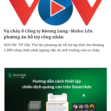
Cây thuốc
Blog
Sản phụ khoa
Tình yêu - Gia đình
Nhi khoa
Nam khoa
Làm đẹp - giảm cân
Phòng mạch online
Vụ cháy ở Công ty Kwong Lung–Meko: Lên
Ăn sạch sống khỏe
phương án hỗ trợ công nhân
VOV.VN -TP Cần Thơ lên phương án hỗ trợ kịp thời cho khoảng
1.000 công nhân phải ngừng việc do ảnh hưởng của vụ cháy.