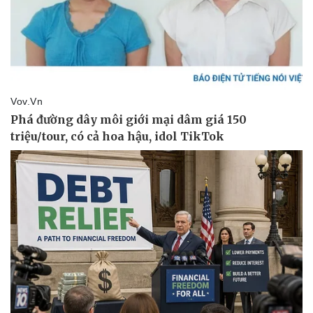
Thể thao
Ô tô - Xe máy
Bóng đá
Ô tô
Lịch thi đấu bóng đá
Xe máy
Thế giới thể thao
Tư vấn
eSports