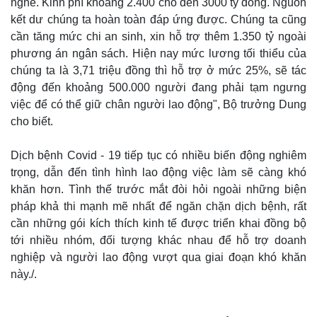
nghề. Kinh phí khoảng 2.400 cho đến 3000 tỷ đồng. Nguồn
kết dư chúng ta hoàn toàn đáp ứng được. Chúng ta cũng
cần tăng mức chi an sinh, xin hỗ trợ thêm 1.350 tỷ ngoài
phương án ngân sách. Hiện nay mức lương tối thiểu của
chúng ta là 3,71 triệu đồng thì hỗ trợ ở mức 25%, sẽ tác
động đến khoảng 500.000 người đang phải tạm ngưng
việc để có thể giữ chân người lao động", Bộ trưởng Dung
cho biết.
Dịch bệnh Covid - 19 tiếp tục có nhiều biến động nghiêm
trọng, dẫn đến tình hình lao động việc làm sẽ càng khó
khăn hơn. Tình thế trước mắt đòi hỏi ngoài những biện
pháp khả thi mạnh mẽ nhất để ngăn chặn dịch bệnh, rất
cần những gói kích thích kinh tế được triển khai đồng bộ
tới nhiều nhóm, đối tượng khác nhau để hỗ trợ doanh
nghiệp và người lao động vượt qua giai đoạn khó khăn
này./.