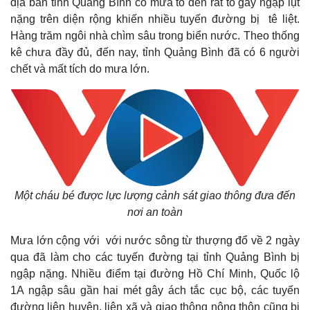
địa bàn tỉnh Quảng Bình có mưa to đến rất to gây ngập lụt
nặng trên diện rộng khiến nhiều tuyến đường bị tê liệt.
Hàng trăm ngôi nhà chìm sâu trong biển nước. Theo thống
kê chưa đầy đủ, đến nay, tỉnh Quảng Bình đã có 6 người
chết và mất tích do mưa lớn.
Một cháu bé được lực lượng cảnh sát giao thông đưa đến
nơi an toàn
Mưa lớn cộng với với nước sông từ thượng đổ về 2 ngày
qua đã làm cho các tuyến đường tại tỉnh Quảng Bình bị
ngập nặng. Nhiều điểm tại đường Hồ Chí Minh, Quốc lộ
1A ngập sâu gần hai mét gây ách tắc cục bộ, các tuyến
đường liên huyện, liên xã và giao thông nông thôn cũng bị