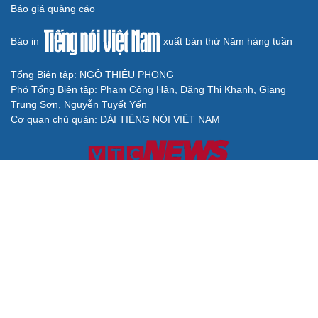
Báo giá quảng cáo
Báo in
xuất bản thứ Năm hàng tuần
Tổng Biên tập: NGÔ THIỆU PHONG
Phó Tổng Biên tập: Phạm Công Hân, Đặng Thị Khanh, Giang
Trung Sơn, Nguyễn Tuyết Yến
Cơ quan chủ quản: ĐÀI TIẾNG NÓI VIỆT NAM
Không được sao chép lại bất kỳ thông tin nào từ website này khi
chưa có sự đồng ý bằng văn bản của Báo Điện tử Tiếng nói Việt
Nam
Giấy phép số 27/GP-BVHTTDL của Bộ Văn hóa, Thể thao và Du
lịch cấp ngày 25/04/2025