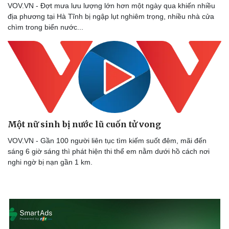
VOV.VN - Đợt mưa lưu lượng lớn hơn một ngày qua khiến nhiều
địa phương tại Hà Tĩnh bị ngập lụt nghiêm trọng, nhiều nhà cửa
chìm trong biển nước...
Một nữ sinh bị nước lũ cuốn tử vong
VOV.VN - Gần 100 người liên tục tìm kiếm suốt đêm, mãi đến
sáng 6 giờ sáng thì phát hiện thi thể em nằm dưới hồ cách nơi
nghi ngờ bị nạn gần 1 km.
Sức khỏe
Đời sống
Dinh dưỡng - món ngon
Nhà đẹp
Cây thuốc
Blog
Sản phụ khoa
Tình yêu - Gia đình