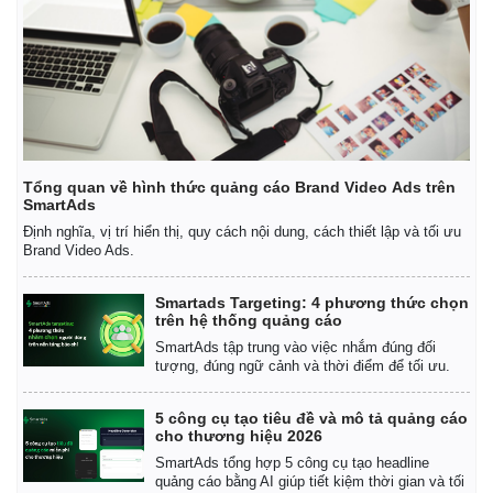
Kinh tế
Thị trường
Bất động sản
Giá vàng
Tổng quan về hình thức quảng cáo Brand Video Ads trên
Khởi nghiệp
Tiêu dùng
SmartAds
Tỷ giá
Định nghĩa, vị trí hiển thị, quy cách nội dung, cách thiết lập và tối ưu
Chứng khoán
Brand Video Ads.
Giá cà phê
Smartads Targeting: 4 phương thức chọn
trên hệ thống quảng cáo
SmartAds tập trung vào việc nhắm đúng đối
tượng, đúng ngữ cảnh và thời điểm để tối ưu.
5 công cụ tạo tiêu đề và mô tả quảng cáo
cho thương hiệu 2026
SmartAds tổng hợp 5 công cụ tạo headline
quảng cáo bằng AI giúp tiết kiệm thời gian và tối