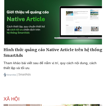
Nhi khoa
Nam khoa
Làm đẹp - giảm cân
Phòng mạch online
Ăn sạch sống khỏe
Hình thức quảng cáo Native Article trên hệ thống
SmartAds
Tham khảo bài viết sau để nắm vị trí, quy cách nội dung, cách
thiết lập và tối ưu.
| SmartAds
XÃ HỘI