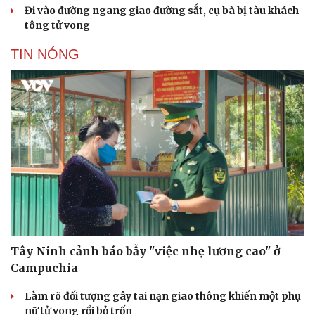
Đi vào đường ngang giao đường sắt, cụ bà bị tàu khách
tông tử vong
TIN NÓNG
Văn hóa
Giải trí
Sân khấu - Điện ảnh
Nghệ sĩ
Văn học
Thời trang
Âm nhạc
Sao Việt
Di sản
Tây Ninh cảnh báo bẫy "việc nhẹ lương cao" ở
Campuchia
Làm rõ đối tượng gây tai nạn giao thông khiến một phụ
nữ tử vong rồi bỏ trốn