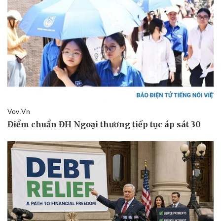
Pháp luật
Quân sự - Quốc phòng
Vụ án
Vũ khí
Tin nóng
Việt Nam
Tư vấn luật
Phân tích