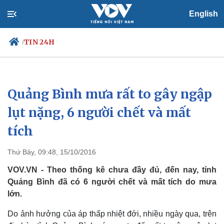
English
TIN 24H
/
Quảng Bình mưa rất to gây ngập
Chính trị
Xã hội
Đảng
Tin 24h
lụt nặng, 6 người chết và mất
Tổ chức nhân sự
Dự báo thời tiết
tích
Quốc hội
Giáo dục
Nhận diện sự thật
Dấu ấn VOV
Việc làm
Thứ Bảy, 09:48, 15/10/2016
Biển đảo
VOV.VN - Theo thống kê chưa đầy đủ, đến nay, tỉnh
Quảng Bình đã có 6 người chết và mất tích do mưa
lớn.
Do ảnh hưởng của áp thấp nhiệt đới, nhiều ngày qua, trên