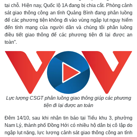
Cuộc sống đó đây
Ảnh
tại chỗ.
Hiện nay, Quốc lộ 1A đang bị chia cắt. Phòng cảnh
Hồ sơ
E-Magazine
sát giao thông công an tỉnh Quảng Bình đang phân luồng
Infographic
để các phương tiện không đi vào vùng ngập lụt nguy hiểm
đến tính mạng của người dân và chúng tôi phân luồng
điều tiết giao thông để các phương tiện đi lại được an
toàn”.
Lực lượng CSGT phân luồng giao thông giúp các phương
tiện đi lại được an toàn
Đêm 14/10, sau khi nhận tin báo tại Tiểu khu 3, phường
Nam Lý, thành phố Đồng Hới có nhiều hộ dân bị cô lập do
ngập lụt nặng, lực lượng cảnh sát giao thông công an tỉnh