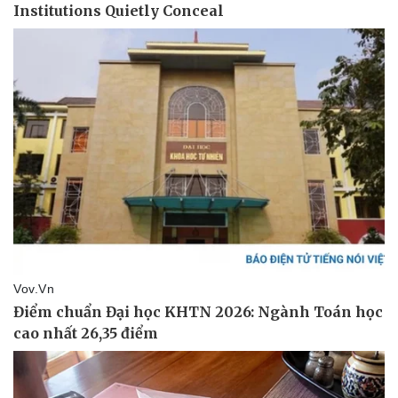
Thể thao
Ô tô - Xe máy
Bóng đá
Ô tô
Lịch thi đấu bóng đá
Xe máy
Thế giới thể thao
Tư vấn
eSports
Hậu trường