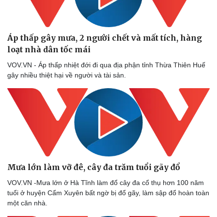
Áp thấp gây mưa, 2 người chết và mất tích, hàng
loạt nhà dân tốc mái
VOV.VN - Áp thấp nhiệt đới đi qua địa phận tỉnh Thừa Thiên Huế
gây nhiều thiệt hại về người và tài sản.
Doanh nghiệp
Công nghệ
Thông tin doanh nghiệp
Sành điệu
Doanh nghiệp 24h
Tin Công nghệ
Doanh nhân
Trải nghiệm
Vì cộng đồng
Chuyển đổi số
Mưa lớn làm vỡ đê, cây đa trăm tuổi gãy đổ
VOV.VN -Mưa lớn ở Hà Tĩnh làm đổ cây đa cổ thụ hơn 100 năm
tuổi ở huyện Cẩm Xuyên bất ngờ bị đổ gãy, làm sập đổ hoàn toàn
một căn nhà.