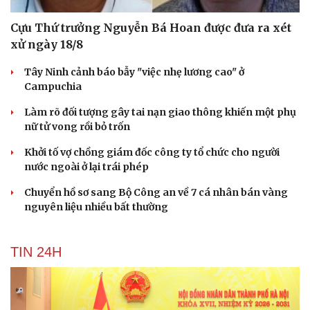
Cựu Thứ trưởng Nguyễn Bá Hoan được đưa ra xét
xử ngày 18/8
Tây Ninh cảnh báo bẫy "việc nhẹ lương cao" ở
Campuchia
Làm rõ đối tượng gây tai nạn giao thông khiến một phụ
nữ tử vong rồi bỏ trốn
Khởi tố vợ chồng giám đốc công ty tổ chức cho người
nước ngoài ở lại trái phép
Chuyển hồ sơ sang Bộ Công an về 7 cá nhân bán vàng
nguyên liệu nhiều bất thường
Du lịch
Podcast
TIN 24H
Tư vấn
Câu chuyện thời sự
Săn Tour
Đọc truyện đêm khuya
check-in
Cửa sổ tình yêu
Kể chuyện cho bé