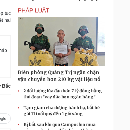
PHÁP LUẬT
p tục
t hại
pháp
Biên phòng Quảng Trị ngăn chặn
vận chuyển hơn 210 kg vật liệu nổ
y Bắc
2 đối tượng lừa đảo hơn 7 tỷ đồng bằng
thủ đoạn "vay đáo hạn ngân hàng"
Tạm giam cha dượng hành hạ, bắt bé
gái 11 tuổi quỳ đến 1 giờ sáng
gle
Bị bắt sau khi qua Campuchia mua