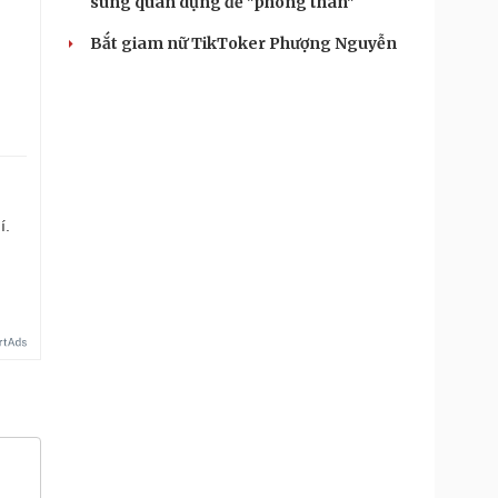
súng quân dụng để "phòng thân"
Bắt giam nữ TikToker Phượng Nguyễn
í.