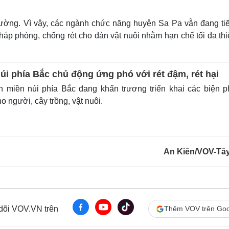
 lường. Vì vậy, các ngành chức năng huyện Sa Pa vẫn đang tiế
áp phòng, chống rét cho đàn vật nuôi nhằm hạn chế tối đa thiệ
úi phía Bắc chủ động ứng phó với rét đậm, rét hại
h miền núi phía Bắc đang khẩn trương triển khai các biện 
o người, cây trồng, vật nuôi.
An Kiên/VOV-Tâ
 dõi VOV.VN trên
Thêm VOV trên Goo