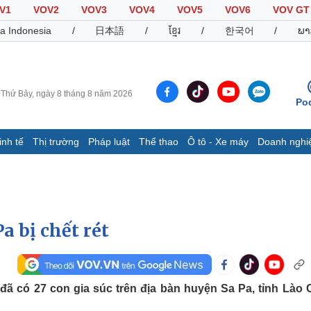
V1
VOV2
VOV3
VOV4
VOV5
VOV6
VOV GT
a Indonesia
/
日本語
/
ខ្មែរ
/
한국어
/
ພາ
Thứ Bảy, ngày 8 tháng 8 năm 2026
Po
inh tế
Thị trường
Pháp luật
Thể thao
Ô tô - Xe máy
Doanh nghi
Thế giới
Multimedia
K
Quan sát
Video
B
Cuộc sống đó đây
Ảnh
K
Hồ sơ
E-Magazine
a bị chết rét
Infographic
Thể thao
Ô tô - Xe máy
D
 đã có 27 con gia súc trên địa bàn huyện Sa Pa, tỉnh Lào C
Bóng đá
Ô tô
T