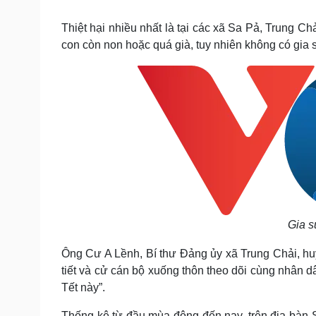
Tin nóng
Việt Nam
Tư vấn luật
Phân tích
Thiệt hại nhiều nhất là tại các xã Sa Pả, Trung C
con còn non hoặc quá già, tuy nhiên không có gia s
Sức khỏe
Đời sống
Dinh dưỡng - món ngon
Nhà đẹp
Cây thuốc
Blog
Sản phụ khoa
Tình yêu - Gia đình
Nhi khoa
Nam khoa
Làm đẹp - giảm cân
Phòng mạch online
Ăn sạch sống khỏe
Cải chính
Gia sú
Ông Cư A Lềnh, Bí thư Đảng ủy xã Trung Chải, huyệ
tiết và cử cán bộ xuống thôn theo dõi cùng nhân dâ
Tết này”.
Thống kê từ đầu mùa đông đến nay, trên địa bàn S