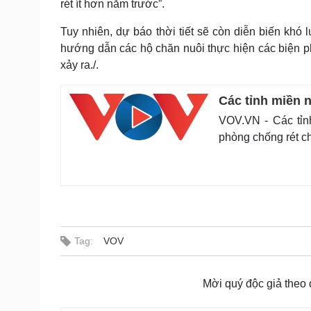
rét ít hơn năm trước”.
Tuy nhiên, dự báo thời tiết sẽ còn diễn biến khó
hướng dẫn các hộ chăn nuôi thực hiện các biện ph
xảy ra./.
Các tỉnh miền n
VOV.VN - Các tỉn
phòng chống rét ch
Tag:
VOV
Mời quý độc giả theo