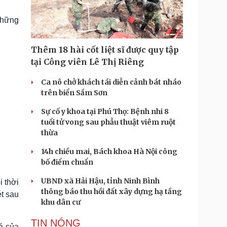
Doanh nghiệp 24h
Tin Công nghệ
Doanh nhân
Trải nghiệm
 những
ì cộng đồng
Chuyển đổi số
Thêm 18 hài cốt liệt sĩ được quy tập
u lịch
Podcast
tại Công viên Lê Thị Riêng
Tư vấn
Câu chuyện thời sự
Săn Tour
Đọc truyện đêm khuya
Ca nô chở khách tái diễn cảnh bát nháo
heck-in
Cửa sổ tình yêu
trên biển Sầm Sơn
Kể chuyện cho bé
Sự cố y khoa tại Phú Thọ: Bệnh nhi 8
Hạt giống tâm hồn
tuổi tử vong sau phẫu thuật viêm ruột
thừa
14h chiều mai, Bách khoa Hà Nội công
bố điểm chuẩn
UBND xã Hải Hậu, tỉnh Ninh Bình
i thời
thông báo thu hồi đất xây dựng hạ tầng
ét sau
khu dân cư
TIN NÓNG
á của