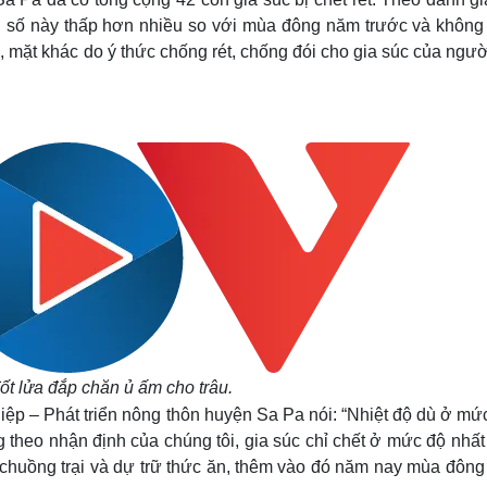
, số này thấp hơn nhiều so với mùa đông năm trước và không 
n, mặt khác do ý thức chống rét, chống đói cho gia súc của ngư
t lửa đắp chăn ủ ấm cho trâu.
p – Phát triển nông thôn huyện Sa Pa nói: “Nhiệt độ dù ở mứ
theo nhận định của chúng tôi, gia súc chỉ chết ở mức độ nhất 
 chuồng trại và dự trữ thức ăn, thêm vào đó năm nay mùa đông