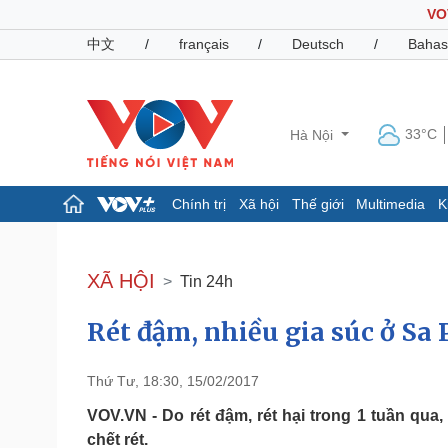
VO
中文
/
français
/
Deutsch
/
Bahas
33°C
Hà Nội
Chính trị
Xã hội
Thế giới
Multimedia
K
Chính trị
Xã hội
Đảng
Tin 24h
XÃ HỘI
Tin 24h
Tổ chức nhân sự
Dự báo thời tiết
Quốc hội
Giáo dục
Rét đậm, nhiều gia súc ở Sa P
Nhận diện sự thật
Dấu ấn VOV
Việc làm
Biển đảo
Thứ Tư, 18:30, 15/02/2017
Pháp luật
Quân sự - Quốc phòng
VOV.VN - Do rét đậm, rét hại trong 1 tuần qua,
Vụ án
Vũ khí
chết rét.