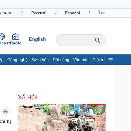
ສາລາວ
/
Русский
/
Español
/
ไทย
English
dcast
Radio
ệp
Công nghệ
Sức khỏe
Đời sống
Văn hóa
Giải trí
inh tế
Thị trường
ất động sản
Giá vàng
hởi nghiệp
Tiêu dùng
Tỷ giá
XÃ HỘI
Chứng khoán
Giá cà phê
oanh nghiệp
Công nghệ
ai bị
hông tin doanh nghiệp
Sành điệu