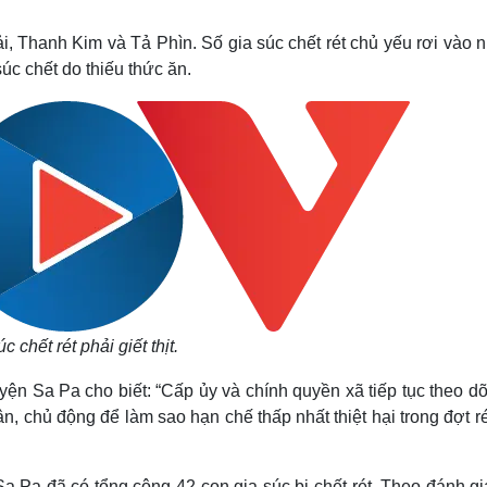
Lịch thi đấu bóng đá
Xe máy
Thế giới thể thao
Tư vấn
hải, Thanh Kim và Tả Phìn. Số gia súc chết rét chủ yếu rơi vào
eSports
V
úc chết do thiếu thức ăn.
Hậu trường
Văn hóa
Giải trí
D
Sân khấu - Điện ảnh
Nghệ sĩ
Văn học
Thời trang
Âm nhạc
Sao Việt
c
Di sản
c chết rét phải giết thịt.
n Sa Pa cho biết: “Cấp ủy và chính quyền xã tiếp tục theo dõ
n, chủ động để làm sao hạn chế thấp nhất thiệt hại trong đợt r
a Pa đã có tổng cộng 42 con gia súc bị chết rét. Theo đánh gi