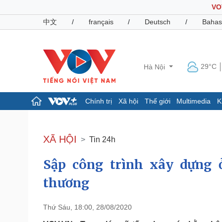
VO
中文
/
français
/
Deutsch
/
Bahas
29°C
Hà Nội
Chính trị
Xã hội
Thế giới
Multimedia
K
Chính trị
Xã hội
Đảng
Tin 24h
XÃ HỘI
Tin 24h
Tổ chức nhân sự
Dự báo thời tiết
Quốc hội
Giáo dục
Sập công trình xây dựng ở
Nhận diện sự thật
Dấu ấn VOV
Việc làm
thương
Biển đảo
Pháp luật
Quân sự - Quốc phòng
Thứ Sáu, 18:00, 28/08/2020
Vụ án
Vũ khí