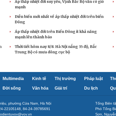
Áp thấp nhiệt đới suy yếu, Vịnh Bắc Bộ vẫn có gió
mạnh
Diễn biến mới nhất về áp thấp nhiệt đới trên biển
Đông
Áp thấp nhiệt đới trên Biển Đông ít khả năng
mạnh lên thành bão
m
Thời tiết hôm nay 8/8: Hà Nội nắng 35 độ, Bắc
Trung Bộ có mưa dông cục bộ
Multimedia
Kinh tế
Thị trường
Pháp luật
Th
Đời sống
Văn hóa
Giải trí
Du lịch
Qu
Triệu, phường Cửa Nam, Hà Nội
Tổng Biên 
-24-22105148, 84-24-39785691
Phó Tổng Bi
aodientuvov@vov.vn
Sơn, Nguyễn