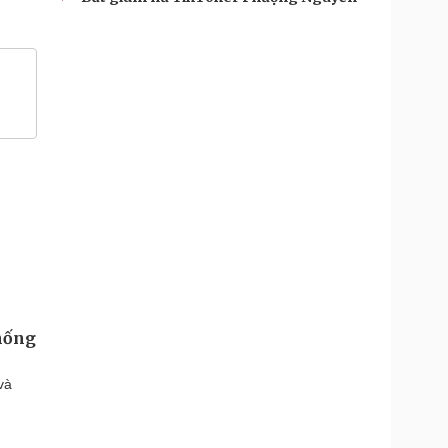
thống
và