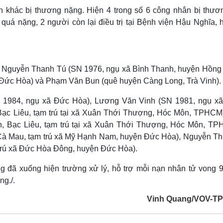
 khác bị thương nặng. Hiện 4 trong số 6 công nhân bị thươ
á nặng, 2 người còn lại điều trị tại Bệnh viện Hậu Nghĩa, 
là Nguyễn Thanh Tú (SN 1976, ngụ xã Bình Thanh, huyện Hồng
n Đức Hòa) và Phạm Văn Bun (quê huyện Càng Long, Trà Vinh).
 1984, ngụ xã Đức Hòa), Lương Văn Vinh (SN 1981, ngụ x
 Bạc Liêu, tạm trú tại xã Xuân Thới Thượng, Hóc Môn, TPHCM)
, Bạc Liêu, tạm trú tại xã Xuân Thới Thượng, Hóc Môn, TP
Cà Mau, tạm trú xã Mỹ Hạnh Nam, huyện Đức Hòa), Nguyễn Th
trú xã Đức Hòa Đông, huyện Đức Hòa).
g đã xuống hiện trường xử lý, hỗ trợ mỗi nạn nhân tử vong 9 
ng./.
Vinh Quang/VOV-T