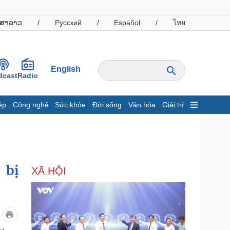
ສາລາວ
/
Русский
/
Español
/
ไทย
English
dcast
Radio
ệp
Công nghệ
Sức khỏe
Đời sống
Văn hóa
Giải trí
inh tế
Thị trường
ất động sản
Giá vàng
hởi nghiệp
Tiêu dùng
Tỷ giá
 bị
XÃ HỘI
Chứng khoán
Giá cà phê
oanh nghiệp
Công nghệ
hông tin doanh nghiệp
Sành điệu