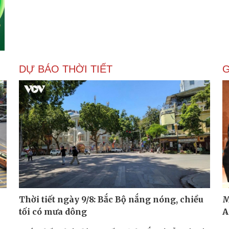
DỰ BÁO THỜI TIẾT
G
Thời tiết ngày 9/8: Bắc Bộ nắng nóng, chiều
M
tối có mưa dông
A