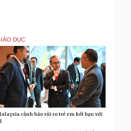
IÁO DỤC
alaysia cảnh báo rủi ro trẻ em kết bạn với
I