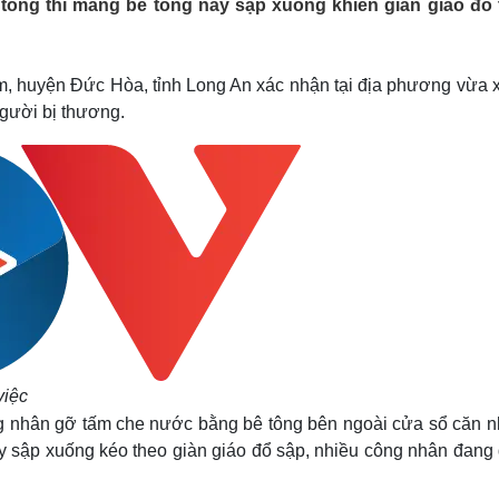
tông thì mảng bê tông này sập xuống khiến giàn giáo đổ 
Lịch thi đấu bóng đá
Xe máy
Thế giới thể thao
Tư vấn
eSports
V
Hậu trường
, huyện Đức Hòa, tỉnh Long An xác nhận tại địa phương vừa x
người bị thương.
Văn hóa
Giải trí
D
Sân khấu - Điện ảnh
Nghệ sĩ
Văn học
Thời trang
Âm nhạc
Sao Việt
c
Di sản
việc
ng nhân gỡ tấm che nước bằng bê tông bên ngoài cửa sổ căn nh
ày sập xuống kéo theo giàn giáo đổ sập, nhiều công nhân đang