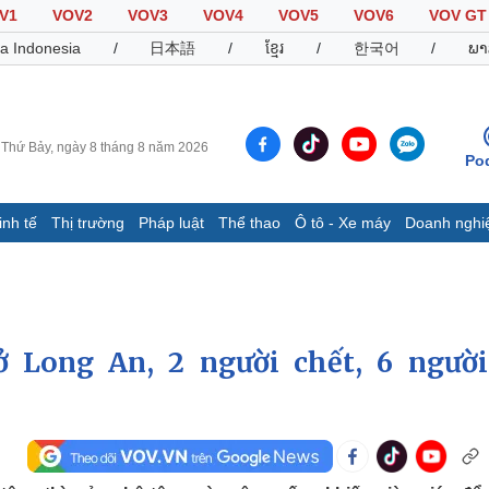
V1
VOV2
VOV3
VOV4
VOV5
VOV6
VOV GT
a Indonesia
/
日本語
/
ខ្មែរ
/
한국어
/
ພາ
Thứ Bảy, ngày 8 tháng 8 năm 2026
Po
inh tế
Thị trường
Pháp luật
Thể thao
Ô tô - Xe máy
Doanh nghi
Thế giới
Multimedia
K
Quan sát
Video
B
Cuộc sống đó đây
Ảnh
K
Hồ sơ
E-Magazine
 Long An, 2 người chết, 6 người
Infographic
Thể thao
Ô tô - Xe máy
D
Bóng đá
Ô tô
T