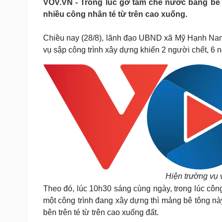
VOV.VN - Trong lúc gỡ tấm che nước bằng bê 
Tin nóng
Việt Nam
nhiều công nhân té từ trên cao xuống.
Tư vấn luật
Phân tích
Chiều nay (28/8), lãnh đạo UBND xã Mỹ Hạnh Nam
vụ sập công trình xây dựng khiến 2 người chết, 6 
Sức khỏe
Đời sống
Dinh dưỡng - món ngon
Nhà đẹp
Cây thuốc
Blog
Sản phụ khoa
Tình yêu - Gia đình
Nhi khoa
Nam khoa
Làm đẹp - giảm cân
Phòng mạch online
Ăn sạch sống khỏe
Cải chính
Hiện trường vụ 
Theo đó, lúc 10h30 sáng cùng ngày, trong lúc cô
một công trình đang xây dựng thì mảng bê tông n
bên trên té từ trên cao xuống đất.