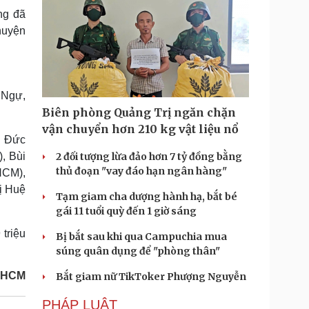
ng đã
huyện
 Ngự,
Biên phòng Quảng Trị ngăn chặn
vận chuyển hơn 210 kg vật liệu nổ
ã Đức
, Bùi
2 đối tượng lừa đảo hơn 7 tỷ đồng bằng
thủ đoạn "vay đáo hạn ngân hàng"
HCM),
ị Huệ
Tạm giam cha dượng hành hạ, bắt bé
gái 11 tuổi quỳ đến 1 giờ sáng
triệu
Bị bắt sau khi qua Campuchia mua
súng quân dụng để "phòng thân"
PHCM
Bắt giam nữ TikToker Phượng Nguyễn
PHÁP LUẬT