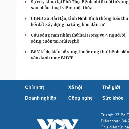
Sự cố y khoa tại Phú Thọ: Bệnh nhi 8 tuổi tử vong
sau phẫu thuật viêm ruột thừa
UBND xã Hải Hậu, tỉnh Ninh Bình thông báo thu
hồi đất xây dựng hạ tầng khu dân cư
Cứu sống nạn nhân thứ hai trong vụ 4 người bị
sóng cuốn tại Mũi Nghê
Bộ Y tế dự kiến bổ sung thuốc ung thư, bệnh hiế
vào danh mục BHYT
Chính trị
Xã hội
Thế giới
Doanh nghiệp
Công nghệ
Sức khỏe
Trụ sở: 37 Bà 
Điện thoại: 84
Thư điện tử: b