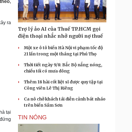
theo,
Doanh nghiệp 24h
Tin Công nghệ
Doanh nhân
Trải nghiệm
ì cộng đồng
Chuyển đổi số
ảy ra
Trợ lý ảo AI của Thuế TP.HCM gọi
u lịch
Podcast
điện thoại nhắc nhở người nợ thuế
Tư vấn
Câu chuyện thời sự
Săn Tour
Đọc truyện đêm khuya
Một xe ô tô biển Hà Nội vi phạm tốc độ
heck-in
Cửa sổ tình yêu
21 lần trong một tháng tại Phú Thọ
Kể chuyện cho bé
Thời tiết ngày 9/8: Bắc Bộ nắng nóng,
Hạt giống tâm hồn
chiều tối có mưa dông
Thêm 18 hài cốt liệt sĩ được quy tập tại
Công viên Lê Thị Riêng
Ca nô chở khách tái diễn cảnh bát nháo
trên biển Sầm Sơn
à tại
TIN NÓNG
 đứng