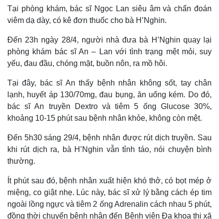
Tại phòng khám, bác sĩ Ngọc Lan siêu âm và chẩn đoán
viêm dạ dày, có kê đơn thuốc cho bà H’Nghin.
Đến 23h ngày 28/4, người nhà đưa bà H’Nghin quay lại
phòng khám bác sĩ An – Lan với tình trạng mệt mỏi, suy
yếu, đau đầu, chóng mặt, buồn nôn, ra mồ hôi.
Tại đây, bác sĩ An thấy bệnh nhân không sốt, tay chân
lạnh, huyết áp 130/70mg, đau bụng, ăn uống kém. Do đó,
bác sĩ An truyền Dextro và tiêm 5 ống Glucose 30%,
khoảng 10-15 phút sau bệnh nhân khỏe, không còn mệt.
Đến 5h30 sáng 29/4, bệnh nhân được rút dịch truyền. Sau
khi rút dịch ra, bà H’Nghin vẫn tỉnh táo, nói chuyện bình
thường.
Ít phút sau đó, bệnh nhân xuất hiện khó thở, có bọt mép ở
miệng, co giật nhẹ. Lúc này, bác sĩ xử lý bằng cách ép tim
ngoài lồng ngực và tiêm 2 ống Adrenalin cách nhau 5 phút,
Thế giới
Multimedia
đồng thời chuyển bệnh nhân đến Bệnh viện Đa khoa thị xã