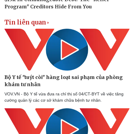
Tin liên quan
Bộ Y tế "tuýt còi" hàng loạt sai phạm của phòng
khám tư nhân
VOV.VN - Bộ Y tế vừa đưa ra chỉ thị số 04/CT-BYT về việc tăng
Doanh nghiệp
Công nghệ
cường quản lý các cơ sở khám chữa bệnh tư nhân.
Thông tin doanh nghiệp
Sành điệu
Doanh nghiệp 24h
Tin Công nghệ
Doanh nhân
Trải nghiệm
Vì cộng đồng
Chuyển đổi số