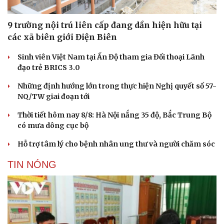
9 trường nội trú liên cấp đang dần hiện hữu tại
các xã biên giới Điện Biên
Sinh viên Việt Nam tại Ấn Độ tham gia Đối thoại Lãnh
đạo trẻ BRICS 3.0
Những định hướng lớn trong thực hiện Nghị quyết số 57-
NQ/TW giai đoạn tới
Thời tiết hôm nay 8/8: Hà Nội nắng 35 độ, Bắc Trung Bộ
có mưa dông cục bộ
Hỗ trợ tâm lý cho bệnh nhân ung thư và người chăm sóc
TIN NÓNG
Văn hóa
Giải trí
Sân khấu - Điện ảnh
Nghệ sĩ
Văn học
Thời trang
Âm nhạc
Sao Việt