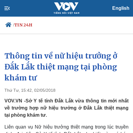
English
TIN 24H
/
Thông tin về nữ hiệu trưởng ở
Chính trị
Xã hội
Đảng
Tin 24h
Đắk Lắk thiệt mạng tại phòng
Tổ chức nhân sự
Dự báo thời tiết
khám tư
Quốc hội
Giáo dục
Nhận diện sự thật
Dấu ấn VOV
Việc làm
Thứ Tư, 15:42, 02/05/2018
Biển đảo
VOV.VN -Sở Y tế tỉnh Đắk Lắk vừa thông tin mới nhất
về trường hợp nữ hiệu trưởng ở Đắk Lắk thiệt mạng
tại phòng khám tư.
Liên quan vụ Nữ hiệu trưởng thiệt mạng trong lúc truyền