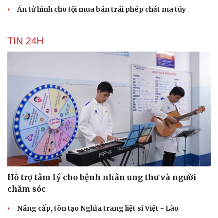
Án tử hình cho tội mua bán trái phép chất ma túy
TIN 24H
Du lịch
Podcast
Tư vấn
Câu chuyện thời sự
Săn Tour
Đọc truyện đêm khuya
check-in
Cửa sổ tình yêu
Kể chuyện cho bé
Hạt giống tâm hồn
Hỗ trợ tâm lý cho bệnh nhân ung thư và người
chăm sóc
Nâng cấp, tôn tạo Nghĩa trang liệt sĩ Việt - Lào