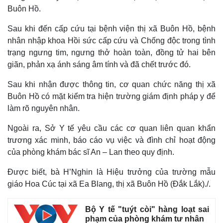
Quan sát
Video
Buôn Hồ.
Cuộc sống đó đây
Ảnh
Hồ sơ
E-Magazine
Sau khi đến cấp cứu tại bệnh viện thị xã Buôn Hồ, bệnh
Infographic
nhân nhập khoa Hồi sức cấp cứu và Chống độc trong tình
trạng ngưng tim, ngưng thở hoàn toàn, đồng tử hai bên
giãn, phản xạ ánh sáng âm tính và đã chết trước đó.
Sau khi nhận được thông tin, cơ quan chức năng thị xã
Buôn Hồ có mặt kiểm tra hiện trường giám định pháp y để
làm rõ nguyên nhân.
Ngoài ra, Sở Y tế yêu cầu các cơ quan liên quan khẩn
trương xác minh, báo cáo vụ việc và đình chỉ hoạt động
của phòng khám bác sĩ An – Lan theo quy định.
Được biết, bà H’Nghin là Hiệu trưởng của trường mẫu
giáo Hoa Cúc tại xã Ea Blang, thị xã Buôn Hồ (Đắk Lắk)./.
Bộ Y tế "tuýt còi" hàng loạt sai
phạm của phòng khám tư nhân