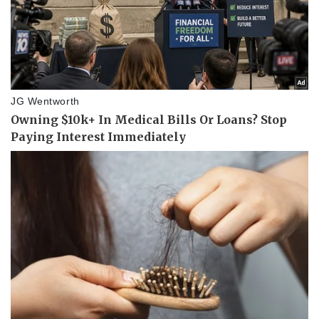
Thể thao
Ô tô - Xe máy
Bóng đá
Ô tô
Lịch thi đấu bóng đá
Xe máy
Thế giới thể thao
Tư vấn
eSports
Hậu trường