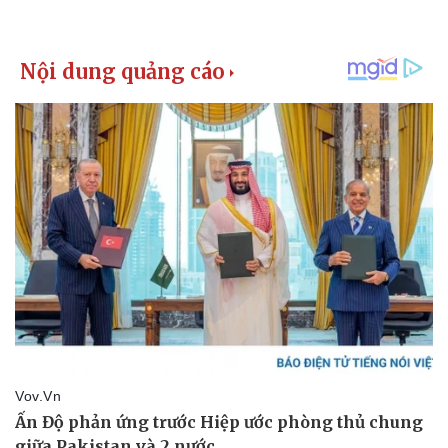
Pháp luật
Quân sự - Quốc phòng
Vụ án
Vũ khí
Tin nóng
Việt Nam