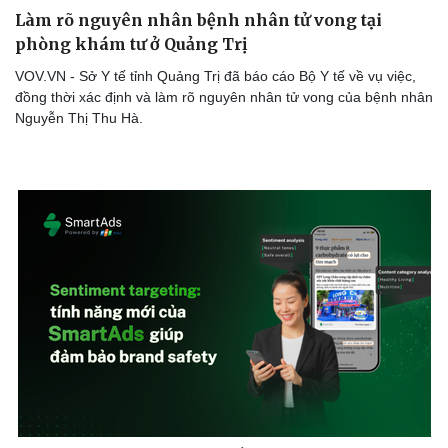
Làm rõ nguyên nhân bệnh nhân tử vong tại
phòng khám tư ở Quảng Trị
VOV.VN - Sở Y tế tỉnh Quảng Trị đã báo cáo Bộ Y tế về vụ việc,
Sức khỏe
Đời sống
đồng thời xác định và làm rõ nguyên nhân tử vong của bệnh nhân
Dinh dưỡng - món ngon
Nhà đẹp
Nguyễn Thị Thu Hà.
Cây thuốc
Blog
Sản phụ khoa
Tình yêu - Gia đình
Nhi khoa
Nam khoa
Làm đẹp - giảm cân
Phòng mạch online
Ăn sạch sống khỏe