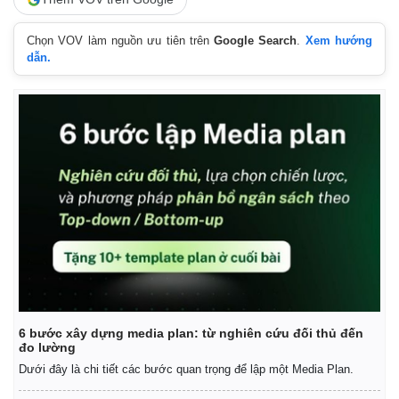
Chọn VOV làm nguồn ưu tiên trên
Google Search
.
Xem hướng
dẫn.
Kinh tế
Thị trường
Bất động sản
Giá vàng
Khởi nghiệp
Tiêu dùng
Tỷ giá
Chứng khoán
Giá cà phê
6 bước xây dựng media plan: từ nghiên cứu đối thủ đến
đo lường
Dưới đây là chi tiết các bước quan trọng để lập một Media Plan.