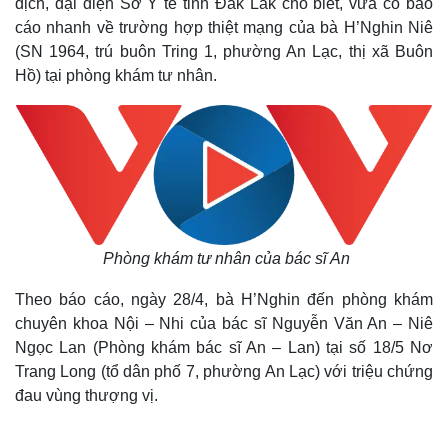
dịch, đại diện Sở Y tế tỉnh Đắk Lắk cho biết, vừa có báo
cáo nhanh về trường hợp thiệt mạng của bà H’Nghin Niê
(SN 1964, trú buôn Tring 1, phường An Lạc, thị xã Buôn
Hồ) tại phòng khám tư nhân.
Phòng khám tư nhân của bác sĩ An
Theo báo cáo, ngày 28/4, bà H’Nghin đến phòng khám
chuyên khoa Nội – Nhi của bác sĩ Nguyễn Văn An – Niê
Ngọc Lan (Phòng khám bác sĩ An – Lan) tại số 18/5 Nơ
Trang Long (tổ dân phố 7, phường An Lạc) với triệu chứng
đau vùng thượng vị.